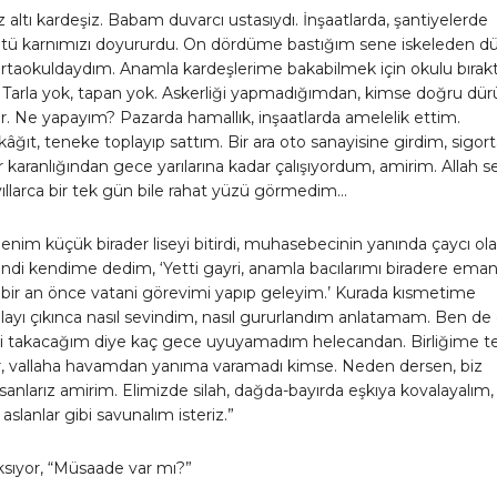
z altı kardeşiz. Babam duvarcı ustasıydı. İnşaatlarda, şantiyelerde
i kötü karnımızı doyururdu. On dördüme bastığım sene iskeleden d
ortaokuldaydım. Anamla kardeşlerime bakabilmek için okulu bırak
Tarla yok, tapan yok. Askerliği yapmadığımdan, kimse doğru dürü
. Ne yapayım? Pazarda hamallık, inşaatlarda amelelik ettim.
âğıt, teneke toplayıp sattım. Bir ara oto sanayisine girdim, sigort
 karanlığından gece yarılarına kadar çalışıyordum, amirim. Allah s
 yıllarca bir tek gün bile rahat yüzü görmedim…
enim küçük birader liseyi bitirdi, muhasebecinin yanında çaycı ola
Kendi kendime dedim, ‘Yetti gayri, anamla bacılarımı biradere ema
bir an önce vatani görevimi yapıp geleyim.’ Kurada kısmetime
ayı çıkınca nasıl sevindim, nasıl gururlandım anlatamam. Ben de
i takacağım diye kaç gece uyuyamadım helecandan. Birliğime t
r, vallaha havamdan yanıma varamadı kimse. Neden dersen, biz
insanlarız amirim. Elimizde silah, dağda-bayırda eşkıya kovalayalım,
slanlar gibi savunalım isteriz.”
ksıyor, “Müsaade var mı?”