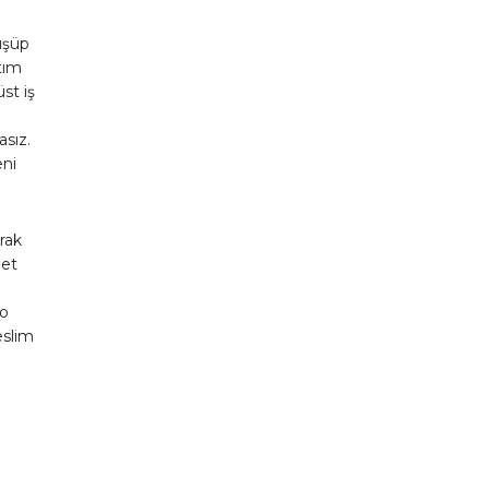
üşüp
tım
st iş
asız.
eni
rak
net
 o
eslim