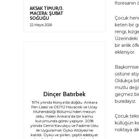
floresanın 
AKSAK TİMUR/3.
MACERA: ŞUBAT
Çocuk henüz
SOĞUĞU
keten bir g
22 Mayıs 2026
rengi, kızgı
Üzerindeki 
bir anlık ö
ekleniyor.
Başkomiseri
üstüne atıy
Oldukça bi
mutlu değil
Dinçer Batırbek
geçmez bir
buradayız.
1974 yılında Konya'da doğdu. Ankara
Fen Lisesi ve ODTÜ Havacılık ve Uzay
Mühendisliği Bölümü’nden mezun
Çocuk tekra
oldu. Halen Ankara’da bir kamu
kurumunda görev yapıyor. 2018
küllüğün ken
yılında Cemil Kavukçu ve Fadime Uslu
noktaya dik
ile Uygulamalı Öykü Atölyesi’ne
katıldı. Öykü ve şiirleri, çeşitli edebiyat