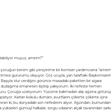
Paylaş
 alabiliyor muyuz, amirim?”
 çocuğun benim gibi yeniyetme bir komiser yardımcısına “amiri
 etmesi gururumu okşuyor. Göz ucuyla, yan taraftaki Başkomiser
Başıyla olur verdiğini görünce masadaki paketten bir sigara
 dudağıma emaneten iliştirip yakıyorum. İki nefeste hemen
 ucu. Çocuğa uzatıyorum. Yüzüme bakmadan alıp ağzına götürüy
apatıyor. Katran kokulu dumanı, avurtlarını çökerte çökerte içine
nırsın ki, bu dünyadaki son nefeslerini alıyor. Ağzından, burnundan
a yükselen gümüşî halkalar, sorgu odasının alçak tavanından sark