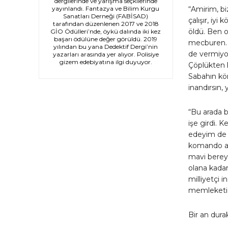
dergilerinde ve yarışma seçkilerinde
“Amirim, bi
yayınlandı. Fantazya ve Bilim Kurgu
Sanatları Derneği (FABİSAD)
çalışır, iy
tarafından düzenlenen 2017 ve 2018
öldü. Ben 
GİO Ödülleri’nde, öykü dalında iki kez
başarı ödülüne değer görüldü. 2019
mecburen. 
yılından bu yana Dedektif Dergi’nin
de vermiyor
yazarları arasında yer alıyor. Polisiye
gizem edebiyatına ilgi duyuyor.
Çöplükten k
Sabahın kör
inandırsın,
“Bu arada b
işe girdi. 
edeyim de 
komando al
mavi berey
olana kada
milliyetçi 
memleketi a
Bir an dura