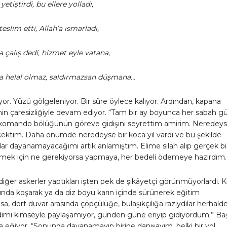
etiştirdi, bu ellere yolladı,
eslim etti, Allah’a ısmarladı,
çalış dedi, hizmet eyle vatana,
 helal olmaz, saldırmazsan düşmana…
or. Yüzü gölgeleniyor. Bir süre öylece kalıyor. Ardından, kapana
rinin çaresizliğiyle devam ediyor. “Tam bir ay boyunca her sabah g
komando bölüğünün göreve gidişini seyrettim amirim. Neredey
cektim. Daha önümde neredeyse bir koca yıl vardı ve bu şekilde
r dayanamayacağımı artık anlamıştım. Elime silah alıp gerçek bi
ilmek için ne gerekiyorsa yapmaya, her bedeli ödemeye hazırdım
diğer askerler yaptıkları işten pek de şikâyetçi görünmüyorlardı. K
ında koşarak ya da diz boyu karın içinde sürünerek eğitim
, dört duvar arasında çöpçülüğe, bulaşıkçılığa razıydılar herhalde
imi kimseyle paylaşamıyor, günden güne eriyip gidiyordum.” Baş
a eğiyor. “Sonunda dayanamayıp birine danışayım, belki bir yol