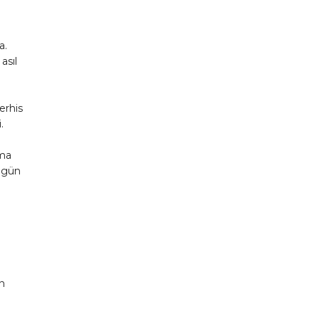
;
a.
asıl
erhis
.
i
uma
 gün
n