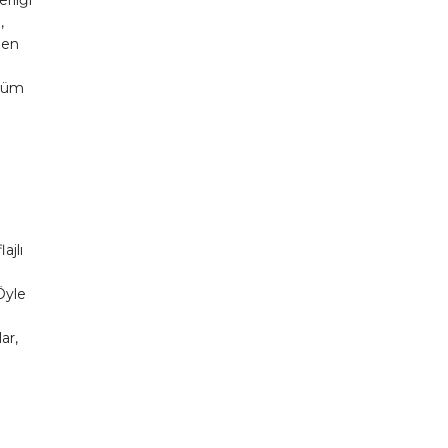
,
den
mrüm
ajlı
Öyle
ar,