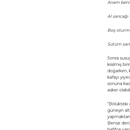
Anam beni y
Al sancağı t
Boş oturma 
Sütüm sana
Sonra susuy
kısılmış bi
doğarken, 
kafayı yiye
sonuna kada
asker olab
“Bölükteki 
güneşin alt
yapmaktansa
Bense derd
hafifçe yan