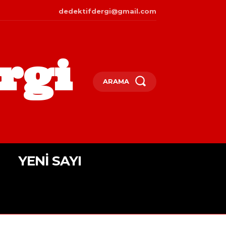
dedektifdergi@gmail.com
rgi
ARAMA
YENI SAYI