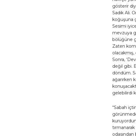
gösterir di
Sadık Ali. 
koğuşuna gi
Sesimi iyice
mevzuya gi
bölüğüne ge
Zaten koma
olacakmış, 
Sonra, ‘Dev
değil gibi.
döndüm. S
ağarırken k
konuşacakt
gelebilirdi ki
“Sabah içti
görünmeden
kuruyordum
tırmanarak 
odasından b