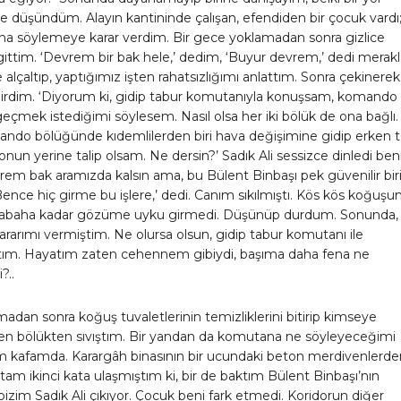
ye düşündüm. Alayın kantininde çalışan, efendiden bir çocuk vardı
Ona söylemeye karar verdim. Bir gece yoklamadan sonra gizlice
ttim. ‘Devrem bir bak hele,’ dedim, ‘Buyur devrem,’ dedi merakl
 alçaltıp, yaptığımız işten rahatsızlığımı anlattım. Sonra çekinerek 
rdim. ‘Diyorum ki, gidip tabur komutanıyla konuşsam, komando
çmek istediğimi söylesem. Nasıl olsa her iki bölük de ona bağlı.
ndo bölüğünde kıdemlilerden biri hava değişimine gidip erken t
onun yerine talip olsam. Ne dersin?’ Sadık Ali sessizce dinledi beni
rem bak aramızda kalsın ama, bu Bülent Binbaşı pek güvenilir bir
 Bence hiç girme bu işlere,’ dedi. Canım sıkılmıştı. Kös kös koğuş
abaha kadar gözüme uyku girmedi. Düşünüp durdum. Sonunda,
ararımı vermiştim. Ne olursa olsun, gidip tabur komutanı ile
ım. Hayatım zaten cehennem gibiydi, başıma daha fena ne
?..
madan sonra koğuş tuvaletlerinin temizliklerini bitirip kimseye
 bölükten sıvıştım. Bir yandan da komutana ne söyleyeceğimi
 kafamda. Karargâh binasının bir ucundaki beton merdivenlerde
tam ikinci kata ulaşmıştım ki, bir de baktım Bülent Binbaşı’nın
izim Sadık Ali çıkıyor. Çocuk beni fark etmedi. Koridorun diğer