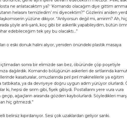
dosta ne anlatacaktım ya? ‘Komando olacağım diye gittim amma
tanın helasını temizledim’ mi diyecektim?” Gözlerini aniden yer
 Başkomiserin yüzüne dikiyor. “Anlıyorsun değil mi, amirim? Ah, hiç
ada şöyle anlı-şanlı, koç gibi bir askerlik yapabileydim, bütün ö
ihar edebileceğim tek şey bu olacaktı…”
ları o eski donuk halini alıyor, yeniden önündeki plastik masaya
içtimadan sonra bir elimizde sarı bez, öbüründe çöp poşetiyle
mıza dağılırdık. Komando bölüğünün askerleri de sırtlarında kamufl
llerinde kasaturalar, omuzlarında pırıl pırıl makinelilerle ya eğitim
a tatbikata, ya da devriyeye doğru uygun adım yürüyor olurlardı. 
ılar ki, hepsi de sırım gibi, fişek gibiydi. Postallarını yere vura vura
geçip, ağaçların arasında gözden kaybolurlardı. Söyledikleri marşl
an hiç gitmezdi.”
lli belirsiz kıpırdanıyor. Sesi çok uzaklardan geliyor sanki.