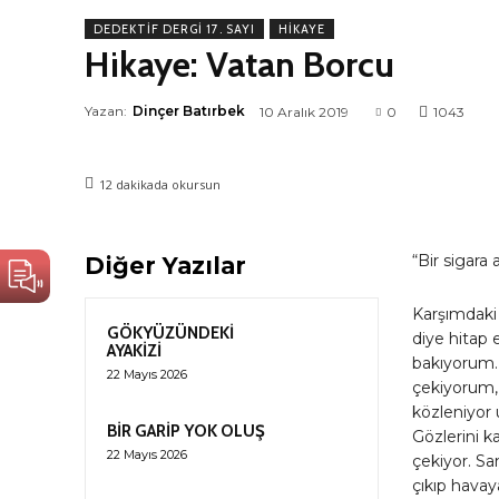
DEDEKTIF DERGI 17. SAYI
HIKAYE
Hikaye: Vatan Borcu
Yazan:
Dinçer Batırbek
10 Aralık 2019
0
1043
12
dakikada okursun
“Bir sigara
Diğer Yazılar
Karşımdaki
GÖKYÜZÜNDEKİ
diye hitap
AYAKİZİ
bakıyorum. 
22 Mayıs 2026
çekiyorum,
közleniyor
BİR GARİP YOK OLUŞ
Gözlerini k
22 Mayıs 2026
çekiyor. Sa
çıkıp havay