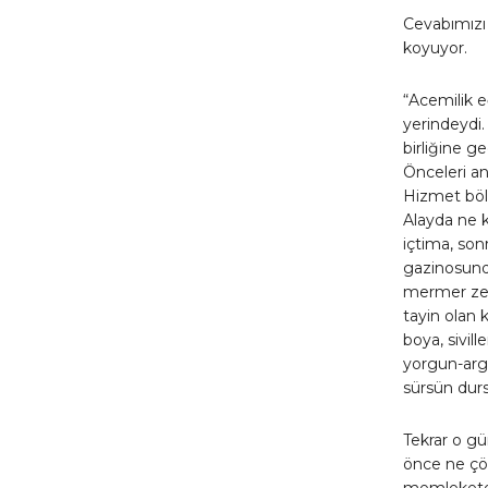
Cevabımızı 
koyuyor.
“Acemilik 
yerindeydi.
birliğine g
Önceleri a
Hizmet bölü
Alayda ne 
içtima, son
gazinosunda 
mermer zemi
tayin olan 
boya, sivill
yorgun-arg
sürsün dur
Tekrar o gü
önce ne çö
memlekete 