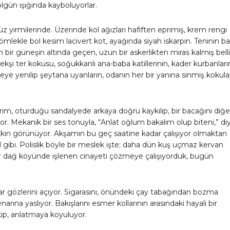
ölgün ışığında kayboluyorlar.
 yirmilerinde. Üzerinde kol ağızları hafiften eprimiş, krem rengi
ömlekle bol kesim lacivert kot, ayağında siyah iskarpin. Teninin ba
n bir güneşin altında geçen, uzun bir askerlikten miras kalmış belli 
ekşi ter kokusu, soğukkanlı ana-baba katillerinin, kader kurbanları
fkeye yenilip şeytana uyanların, odanın her bir yanına sinmiş kokula
m, oturduğu sandalyede arkaya doğru kaykılıp, bir bacağını diğe
or. Mekanik bir ses tonuyla, “Anlat oğlum bakalım olup biteni,” diy
tkin görünüyor. Akşamın bu geç saatine kadar çalışıyor olmaktan
 gibi. Polislik böyle bir meslek işte; daha dün kuş uçmaz kervan
 dağ köyünde işlenen cinayeti çözmeye çalışıyorduk, bugün
r gözlerini açıyor. Sigarasını, önündeki çay tabağından bozma
arına yaslıyor. Bakışlarını esmer kollarının arasındaki hayali bir
ip, anlatmaya koyuluyor.