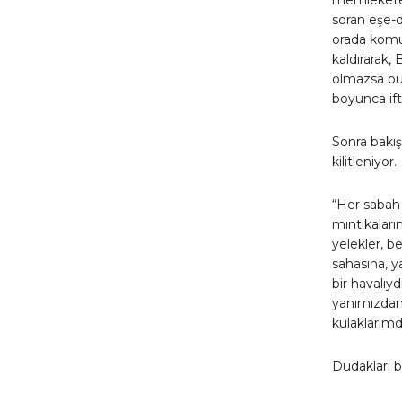
soran eşe-
orada komu
kaldırarak,
olmazsa bur
boyunca ift
Sonra bakış
kilitleniyor.
“Her sabah 
mıntıkaları
yelekler, be
sahasına, y
bir havalıyd
yanımızdan 
kulaklarımd
Dudakları be