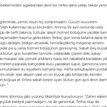
beklemeden sigarasından derin bir nefes daha çekip, tekrar yeri
eğitiminde, yemin olsun hiç zorlanmadım. Gücüm kuvvetim
 Silah kullanmayı da iyi becerdim. Amma, bir ayın sonunda usta
eçip de nefti takınca, tuttular, alayın hizmet bölüğüne yazdılar beni
nlayamadım başıma gelecekleri. Birkaç gün sonra kafama dank ett
ğü dediğin, bildiğin amelelik, temizlikçilikmiş meğerse amirim.
kadar pis iş varsa hizmet bölüğünün göreviymiş. Sabah beş buçu
ra bütün gün tuvaletleri temizle, odalardaki çöpleri dök, subay
masaları silip yemek artıklarını topla, kirli tabaklarla bardakları yı
nleri paspasla, bahçedeki kuru yaprakları süpür, garnizona yeni
komutanların ev eşyalarını lojmana taşı. Hatta astsubayların postall
erini ütüle. İşler akşam saat on-on buçuk gibi bittiğinde, kendini
ın koğuşa at. Ertesi sabah beşte uyan, bütün gün aynı devri dai
sun…”
nlere dönmüş gibi, yüzünü tiksintiyle buruşturuyor. “Zaten asker
pçülük kaldıydı yapmadığım, ne de garsonluk. Terhis olup da
dönünce, gene aynı işlere devam edecektim mecbur. Peki, aske