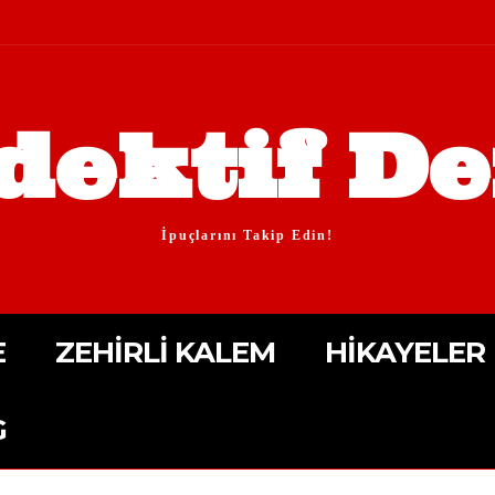
dektif De
İpuçlarını Takip Edin!
E
ZEHIRLI KALEM
HIKAYELER
G