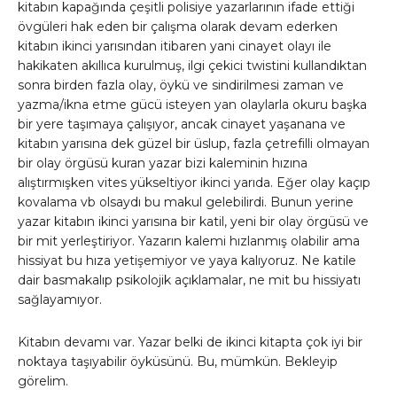
kitabın kapağında çeşitli polisiye yazarlarının ifade ettiği
övgüleri hak eden bir çalışma olarak devam ederken
kitabın ikinci yarısından itibaren yani cinayet olayı ile
hakikaten akıllıca kurulmuş, ilgi çekici twistini kullandıktan
sonra birden fazla olay, öykü ve sindirilmesi zaman ve
yazma/ikna etme gücü isteyen yan olaylarla okuru başka
bir yere taşımaya çalışıyor, ancak cinayet yaşanana ve
kitabın yarısına dek güzel bir üslup, fazla çetrefilli olmayan
bir olay örgüsü kuran yazar bizi kaleminin hızına
alıştırmışken vites yükseltiyor ikinci yarıda. Eğer olay kaçıp
kovalama vb olsaydı bu makul gelebilirdi. Bunun yerine
yazar kitabın ikinci yarısına bir katil, yeni bir olay örgüsü ve
bir mit yerleştiriyor. Yazarın kalemi hızlanmış olabilir ama
hissiyat bu hıza yetişemiyor ve yaya kalıyoruz. Ne katile
dair basmakalıp psikolojik açıklamalar, ne mit bu hissiyatı
sağlayamıyor.
Kitabın devamı var. Yazar belki de ikinci kitapta çok iyi bir
noktaya taşıyabilir öyküsünü. Bu, mümkün. Bekleyip
görelim.