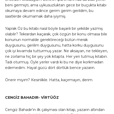
beni germişti, ama uykusuzluktan gece bir buçukta kitabı
okumaya devam edince gerim gerim gerildim, bu
saatlerde okumamak daha iyiymiş.
Yaprak Öz bu kitabı nasıl böyle başarılı bir şekilde yazmış
olabilir? Tekrardan kaçarak, çok özgün bir konu olmasa bile
konunun normalde gerektireceği bütün merak
duygusunu, gerilim duygusunu, hatta korku duygusunu
çok iyi kıvamda tutturmuş yazar. Ne aksayan, ne tekleyen,
ne zorlama hiç bir şey yok kitapta. Her yeri tutmuş kitabın.
Tadı oturmuş. Öyle yerler vardı ki bu ne diye korkmadan
edemedim. Hayal gücü dört dörtlük bence yazarın.
Önerir miyim? Kesinlikle. Hatta, kaçırmayın, derim.
CENGİZ BAHADIR- VİRTÜÖZ
Cengiz Bahadır’ın ilk çalışması olan kitap, yazarın altından