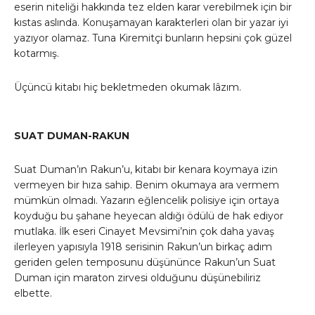
eserin niteliği hakkında tez elden karar verebilmek için bir
kıstas aslında. Konuşamayan karakterleri olan bir yazar iyi
yazıyor olamaz. Tuna Kiremitçi bunların hepsini çok güzel
kotarmış.
Üçüncü kitabı hiç bekletmeden okumak lâzım.
SUAT DUMAN-RAKUN
Suat Duman’ın Rakun’u, kitabı bir kenara koymaya izin
vermeyen bir hıza sahip. Benim okumaya ara vermem
mümkün olmadı. Yazarın eğlencelik polisiye için ortaya
koyduğu bu şahane heyecan aldığı ödülü de hak ediyor
mutlaka. İlk eseri Cinayet Mevsimi’nin çok daha yavaş
ilerleyen yapısıyla 1918 serisinin Rakun’un birkaç adım
geriden gelen temposunu düşününce Rakun’un Suat
Duman için maraton zirvesi olduğunu düşünebiliriz
elbette.