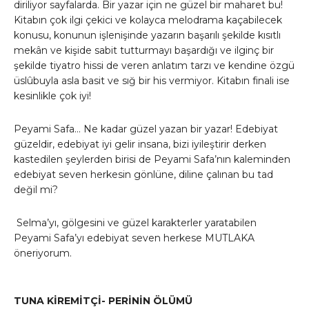
diriliyor sayfalarda. Bir yazar için ne güzel bir maharet bu!
Kitabın çok ilgi çekici ve kolayca melodrama kaçabilecek
konusu, konunun işlenişinde yazarın başarılı şekilde kısıtlı
mekân ve kişide sabit tutturmayı başardığı ve ilginç bir
şekilde tiyatro hissi de veren anlatım tarzı ve kendine özgü
üslûbuyla asla basit ve sığ bir his vermiyor. Kitabın finali ise
kesinlikle çok iyi!
Peyami Safa… Ne kadar güzel yazan bir yazar! Edebiyat
güzeldir, edebiyat iyi gelir insana, bizi iyileştirir derken
kastedilen şeylerden birisi de Peyami Safa’nın kaleminden
edebiyat seven herkesin gönlüne, diline çalınan bu tad
değil mi?
Selma’yı, gölgesini ve güzel karakterler yaratabilen
Peyami Safa’yı edebiyat seven herkese MUTLAKA
öneriyorum.
TUNA KİREMİTÇİ- PERİNİN ÖLÜMÜ