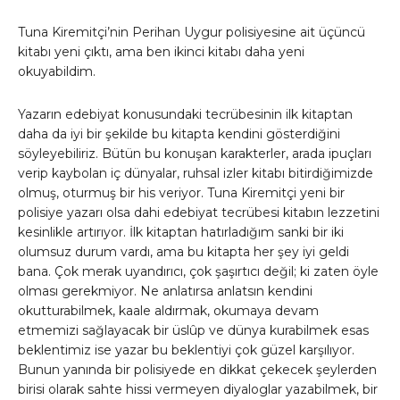
Tuna Kiremitçi’nin Perihan Uygur polisiyesine ait üçüncü
kitabı yeni çıktı, ama ben ikinci kitabı daha yeni
okuyabildim.
Yazarın edebiyat konusundaki tecrübesinin ilk kitaptan
daha da iyi bir şekilde bu kitapta kendini gösterdiğini
söyleyebiliriz. Bütün bu konuşan karakterler, arada ipuçları
verip kaybolan iç dünyalar, ruhsal izler kitabı bitirdiğimizde
olmuş, oturmuş bir his veriyor. Tuna Kiremitçi yeni bir
polisiye yazarı olsa dahi edebiyat tecrübesi kitabın lezzetini
kesinlikle artırıyor. İlk kitaptan hatırladığım sanki bir iki
olumsuz durum vardı, ama bu kitapta her şey iyi geldi
bana. Çok merak uyandırıcı, çok şaşırtıcı değil; ki zaten öyle
olması gerekmiyor. Ne anlatırsa anlatsın kendini
okutturabilmek, kaale aldırmak, okumaya devam
etmemizi sağlayacak bir üslûp ve dünya kurabilmek esas
beklentimiz ise yazar bu beklentiyi çok güzel karşılıyor.
Bunun yanında bir polisiyede en dikkat çekecek şeylerden
birisi olarak sahte hissi vermeyen diyaloglar yazabilmek, bir