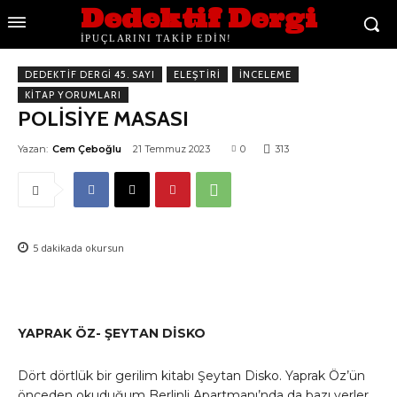
Dedektif Dergi
İPUÇLARINI TAKİP EDİN!
DEDEKTIF DERGI 45. SAYI
ELEŞTIRI
İNCELEME
KITAP YORUMLARI
POLİSİYE MASASI
Yazan:
Cem Çeboğlu
21 Temmuz 2023
0
313
5
dakikada okursun
YAPRAK ÖZ- ŞEYTAN DİSKO
Dört dörtlük bir gerilim kitabı Şeytan Disko. Yaprak Öz’ün
önceden okuduğum Berlinli Apartmanı’nda da bazı yerler