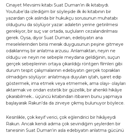
Cinayet Mevsimi kitabı Suat Duman’ın ilk kitabıydı.
Youtube’da izlediğim bir söyleşide ilk iki kitabının bir
yazardan çok aslında bir hukukçu sorusunun muhatabı
olduğunu da söylüyor yazar: adaletin yerine getirilmesi
gerekiyor, bir suç var ortada, suçluların cezalandırılması
gerek. Oysa, diyor Suat Duman, edebiyatın ana
meselelerinden birisi merak duygusunun peşine gitmeye
odaklanmış bir anlatma arzusu. Anlamaktan, neyin ne
olduğu ve neyin ne sebeple meydana geldiğinin, suçun
gerçek sebeplerinin ortaya çıkarıldığı röntgen filmleri gibi
durum tespit çalışmalarının edebiyatın gerçek toprakları
olmadığını söylüyor: anlatmaya duyulan iştah, işaret edip
göstermek, ima etmek veya etmemek, ama olayı- olayları
aktarmak ve ondan estetik bir güzellik, bir ahenkli hikâye
çıkarabilmek… üçüncü kitabından itibaren bunu yapmaya
başlayarak Rakun’da da zirveye çıkmış bulunuyor böylece.
Kesinlikle, çok keyif verici, çok eğlendirici bir hikâyeydi
Rakun. Ancak kendi adıma çok sevindiğim şeylerden bir
tanesinin Suat Duman’ın asla edebiyatın anlatma gücünü