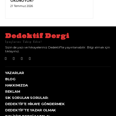
OKUNUYOR?
21 Temmuz 2026
Dedektif Dergi
İpuçlarını Takip Edin!
Sizin de yazı ve hikayeleriniz Dedektif'te yayınlanabilir. Bilgi almak için
tıklayınız.
YAZARLAR
BLOG
HAKKIMIZDA
REKLAM
SIK SORULAN SORULAR:
DEDEKTIF’E HIKAYE GÖNDERMEK
DEDEKTIF’TE YAZAR OLMAK