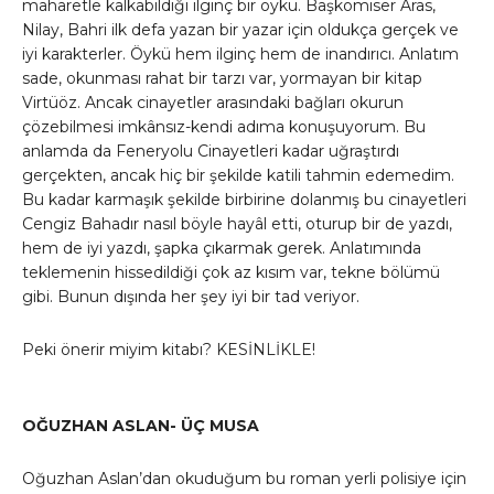
maharetle kalkabildiği ilginç bir öykü. Başkomiser Aras,
Nilay, Bahri ilk defa yazan bir yazar için oldukça gerçek ve
iyi karakterler. Öykü hem ilginç hem de inandırıcı. Anlatım
sade, okunması rahat bir tarzı var, yormayan bir kitap
Virtüöz. Ancak cinayetler arasındaki bağları okurun
çözebilmesi imkânsız-kendi adıma konuşuyorum. Bu
anlamda da Feneryolu Cinayetleri kadar uğraştırdı
gerçekten, ancak hiç bir şekilde katili tahmin edemedim.
Bu kadar karmaşık şekilde birbirine dolanmış bu cinayetleri
Cengiz Bahadır nasıl böyle hayâl etti, oturup bir de yazdı,
hem de iyi yazdı, şapka çıkarmak gerek. Anlatımında
teklemenin hissedildiği çok az kısım var, tekne bölümü
gibi. Bunun dışında her şey iyi bir tad veriyor.
Peki önerir miyim kitabı? KESİNLİKLE!
OĞUZHAN ASLAN- ÜÇ MUSA
Oğuzhan Aslan’dan okuduğum bu roman yerli polisiye için