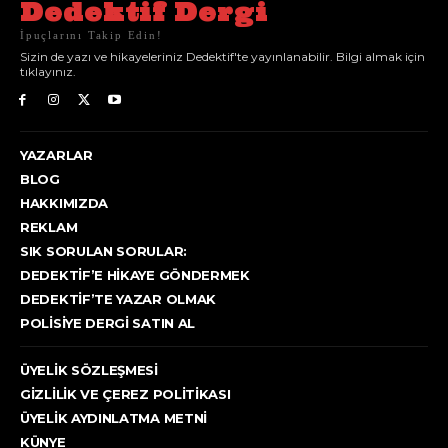
Dedektif Dergi
İpuçlarını Takip Edin!
Sizin de yazı ve hikayeleriniz Dedektif'te yayınlanabilir. Bilgi almak için
tıklayınız.
YAZARLAR
BLOG
HAKKIMIZDA
REKLAM
SIK SORULAN SORULAR:
DEDEKTIF’E HIKAYE GÖNDERMEK
DEDEKTIF’TE YAZAR OLMAK
POLISIYE DERGI SATIN AL
ÜYELIK SÖZLEŞMESI
GIZLILIK VE ÇEREZ POLITIKASI
ÜYELIK AYDINLATMA METNI
KÜNYE