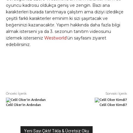
oyuncu kadrosu oldukça geniş ve zengin. Bazı ana
karakterleri burada tanıtmaya çalıştım ama diziyi izledikçe
çeşitli farklı karakterler eminim ki sizi şaşırtacak ve
beğeninizi kazanacaktır. Yapım hakkında daha fazla bilgi
almak isterseni ya da 3. sezonun tanıtım videosunu
izlemek isterseniz
Westworld
‘ün sayfasını ziyaret
edebilirsiniz.
Önceki İçerik
Sonraki İçerik
Celil Oker’in Ardından
Celil Oker Kimdi?
Yeni Sayı Çıktı! Tıkla & Ücretsiz Oku