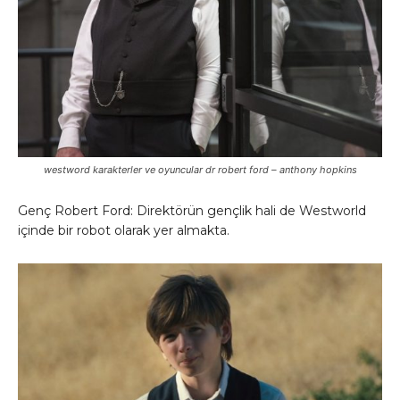
westword karakterler ve oyuncular dr robert ford – anthony hopkins
Genç Robert Ford: Direktörün gençlik hali de Westworld
içinde bir robot olarak yer almakta.