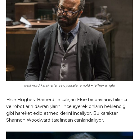
westword karakterler ve oyuncular arnold – jeffrey wright
Elsie Hughes: Barnerd ile çalışan Elsie bir davranış bilimci
ve robotların davranışlarını inceleyerek onların beklendiği
gibi hareket edip etmediklerini inceliyor. Bu karakter
Shannon Woodward tarafından canlandırılıyor.