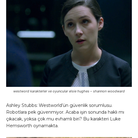
westword karakterler ve oyuncular elsie hughes – shannon woodward
Ashley Stubbs: Westworld’ün güvenlik sorumlusu.
Robotlara pek güvenmiyor. Acaba işin sonunda haklı mı
çıkacak, yoksa çok mu evhamlı biri? Bu karakteri Luke
Hemsworth oynamakta.