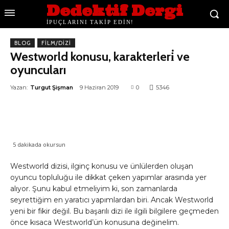
Dedektif Dergi
İPUÇLARINI TAKİP EDİN!
BLOG
FILM/DIZI
Westworld konusu, karakterleri̇ ve
oyuncuları
Yazan:
Turgut Şişman
9 Haziran 2019
0
5346
5
dakikada okursun
Westworld dizisi, ilginç konusu ve ünlülerden oluşan
oyuncu topluluğu ile dikkat çeken yapımlar arasında yer
alıyor. Şunu kabul etmeliyim ki, son zamanlarda
seyrettiğim en yaratıcı yapımlardan biri. Ancak Westworld
yeni bir fikir değil. Bu başarılı dizi ile ilgili bilgilere geçmeden
önce kısaca Westworld’ün konusuna değinelim.