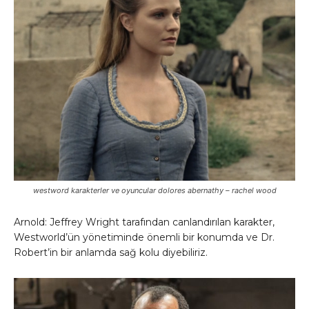
westword karakterler ve oyuncular dolores abernathy – rachel wood
Arnold: Jeffrey Wright tarafından canlandırılan karakter,
Westworld’ün yönetiminde önemli bir konumda ve Dr.
Robert’in bir anlamda sağ kolu diyebiliriz.