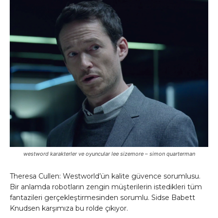
westword karakterler ve oyuncular lee sizemore – simon quarterman
Theresa Cullen: Westworld’ün kalite güvence sorumlusu.
Bir anlamda robotların zengin müşterilerin istedikleri tüm
fantazileri gerçekleştirmesinden sorumlu. Sidse Babett
Knudsen karşımıza bu rolde çıkıyor.