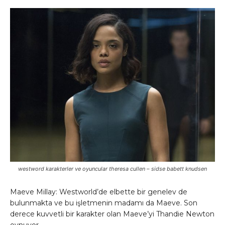
westword karakterler ve oyuncular theresa cullen – sidse babett knudsen
Maeve Millay: Westworld’de elbette bir genelev de
bulunmakta ve bu işletmenin madamı da Maeve. Son
derece kuvvetli bir karakter olan Maeve’yi Thandie Newton