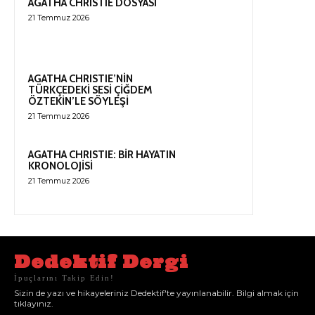
AGATHA CHRISTIE DOSYASI
21 Temmuz 2026
AGATHA CHRISTIE’NİN
TÜRKÇEDEKİ SESİ ÇİĞDEM
ÖZTEKİN’LE SÖYLEŞİ
21 Temmuz 2026
AGATHA CHRISTIE: BİR HAYATIN
KRONOLOJİSİ
21 Temmuz 2026
Dedektif Dergi
İpuçlarını Takip Edin!
Sizin de yazı ve hikayeleriniz Dedektif'te yayınlanabilir. Bilgi almak için
tıklayınız.