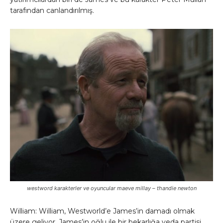
tarafından canlandırılmış.
westword karakterler ve oyuncular maeve millay – thandie newton
William: William, Westworld’e James’in damadı olmak
üzere geliyor. James’in oğlu ile bir bekarlığa veda partisi