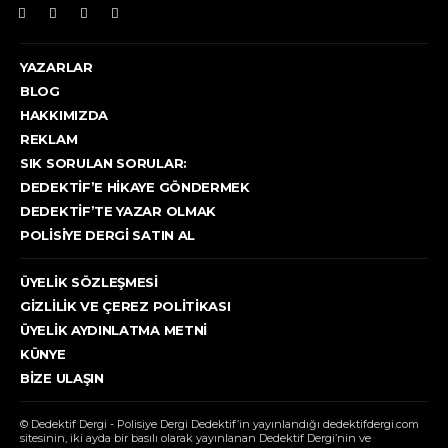
YAZARLAR
BLOG
HAKKIMIZDA
REKLAM
SIK SORULAN SORULAR:
DEDEKTIF’E HIKAYE GÖNDERMEK
DEDEKTIF’TE YAZAR OLMAK
POLISIYE DERGI SATIN AL
ÜYELIK SÖZLEŞMESI
GIZLILIK VE ÇEREZ POLITIKASI
ÜYELIK AYDINLATMA METNI
KÜNYE
BIZE ULAŞIN
© Dedektif Dergi - Polisiye Dergi Dedektif’in yayınlandığı dedektifdergi.com
sitesinin, iki ayda bir basılı olarak yayınlanan Dedektif Dergi’nin ve