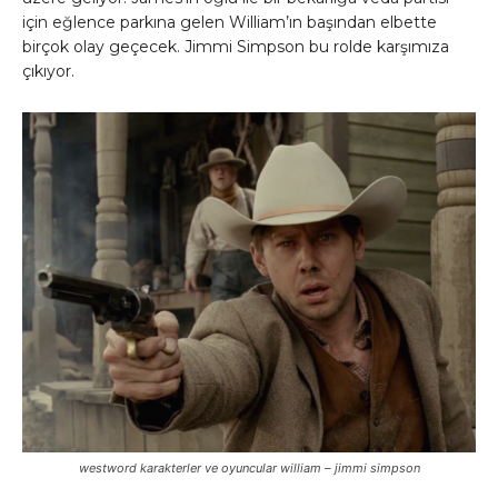
için eğlence parkına gelen William’ın başından elbette
birçok olay geçecek. Jimmi Simpson bu rolde karşımıza
çıkıyor.
westword karakterler ve oyuncular william – jimmi simpson