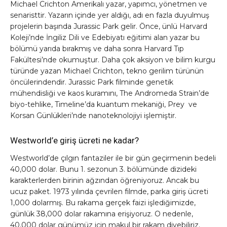
Michael Crichton Amerikalı yazar, yapımcı, yönetmen ve
senaristtir. Yazarın içinde yer aldığı, adı en fazla duyulmuş
projelerin başında Jurassic Park gelir. Önce, ünlü Harvard
Koleji’nde İngiliz Dili ve Edebiyatı eğitimi alan yazar bu
bölümü yarıda bırakmış ve daha sonra Harvard Tıp
Fakültesi’nde okumuştur. Daha çok aksiyon ve bilim kurgu
türünde yazan Michael Crichton, tekno gerilim türünün
öncülerindendir. Jurassic Park filminde genetik
mühendisliği ve kaos kuramını, The Andromeda Strain’de
biyo-tehlike, Timeline’da kuantum mekaniği, Prey ve
Korsan Günlükleri’nde nanoteknolojiyi işlemiştir.
Westworld’e giriş ücreti ne kadar?
Westworld’de çılgın fantaziler ile bir gün geçirmenin bedeli
40,000 dolar. Bunu 1. sezonun 3. bölümünde dizideki
karakterlerden birinin ağzından öğreniyoruz. Ancak bu
ucuz paket. 1973 yılında çevrilen filmde, parka giriş ücreti
1,000 dolarmış. Bu rakama gerçek faizi işlediğimizde,
günlük 38,000 dolar rakamına erişiyoruz. O nedenle,
40,000 dolar günümüz için makul bir rakam diyebiliriz.