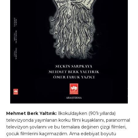
Mehmet Berk Yaltırık:
İlkokuldayken (90’lı yıllarda)
televizyonda yayınlanan korku filmi kuşaklarını, paranormal
televizyon şovlarını ve bu temalara değinen çizgi filmleri,
çocuk filmlerini kaçırmazdım. Ama edebiyat boyutu