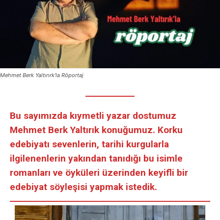
Mehmet Berk Yaltırırk'la Röportaj
Bu sayımızda kıymetli yazar dostumuz
Mehmet Berk Yaltırık konuğumuz. Korku
edebiyatı sevenlerin, tarihi kurgularla
ilgilenenlerin yakından tanıdığı bu isimle
romanları ve öyküleri üzerinden keyifli bir
edebiyat söyleşisi yapmak istedik.