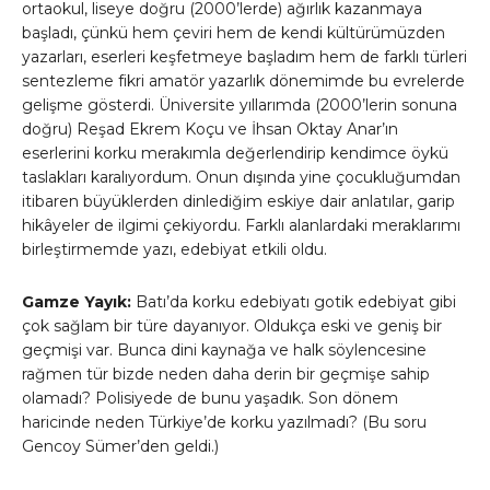
ortaokul, liseye doğru (2000’lerde) ağırlık kazanmaya
başladı, çünkü hem çeviri hem de kendi kültürümüzden
yazarları, eserleri keşfetmeye başladım hem de farklı türleri
sentezleme fikri amatör yazarlık dönemimde bu evrelerde
gelişme gösterdi. Üniversite yıllarımda (2000’lerin sonuna
doğru) Reşad Ekrem Koçu ve İhsan Oktay Anar’ın
eserlerini korku merakımla değerlendirip kendimce öykü
taslakları karalıyordum. Onun dışında yine çocukluğumdan
itibaren büyüklerden dinlediğim eskiye dair anlatılar, garip
hikâyeler de ilgimi çekiyordu. Farklı alanlardaki meraklarımı
birleştirmemde yazı, edebiyat etkili oldu.
Gamze Yayık:
Batı’da korku edebiyatı gotik edebiyat gibi
çok sağlam bir türe dayanıyor. Oldukça eski ve geniş bir
geçmişi var. Bunca dini kaynağa ve halk söylencesine
rağmen tür bizde neden daha derin bir geçmişe sahip
olamadı? Polisiyede de bunu yaşadık. Son dönem
haricinde neden Türkiye’de korku yazılmadı? (Bu soru
Gencoy Sümer’den geldi.)