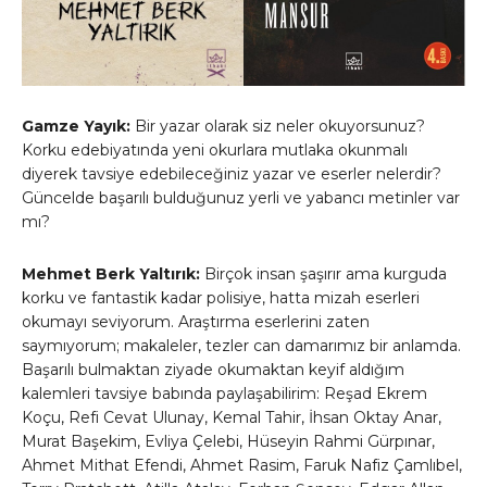
Gamze Yayık:
Bir yazar olarak siz neler okuyorsunuz?
Korku edebiyatında yeni okurlara mutlaka okunmalı
diyerek tavsiye edebileceğiniz yazar ve eserler nelerdir?
Güncelde başarılı bulduğunuz yerli ve yabancı metinler var
mı?
Mehmet Berk Yaltırık:
Birçok insan şaşırır ama kurguda
korku ve fantastik kadar polisiye, hatta mizah eserleri
okumayı seviyorum. Araştırma eserlerini zaten
saymıyorum; makaleler, tezler can damarımız bir anlamda.
Başarılı bulmaktan ziyade okumaktan keyif aldığım
kalemleri tavsiye babında paylaşabilirim: Reşad Ekrem
Koçu, Refi Cevat Ulunay, Kemal Tahir, İhsan Oktay Anar,
Murat Başekim, Evliya Çelebi, Hüseyin Rahmi Gürpınar,
Ahmet Mithat Efendi, Ahmet Rasim, Faruk Nafiz Çamlıbel,