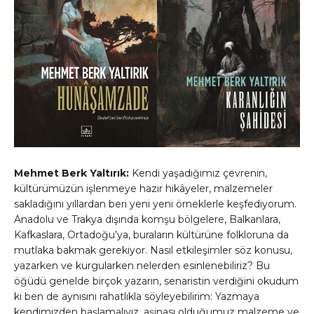
Mehmet Berk Yaltırık:
Kendi yaşadığımız çevrenin,
kültürümüzün işlenmeye hazır hikâyeler, malzemeler
sakladığını yıllardan beri yeni yeni örneklerle keşfediyorum.
Anadolu ve Trakya dışında komşu bölgelere, Balkanlara,
Kafkaslara, Ortadoğu’ya, buraların kültürüne folkloruna da
mutlaka bakmak gerekiyor. Nasıl etkileşimler söz konusu,
yazarken ve kurgularken nelerden esinlenebiliriz? Bu
öğüdü genelde birçok yazarın, senaristin verdiğini okudum
ki ben de aynısını rahatlıkla söyleyebilirim: Yazmaya
kendimizden başlamalıyız, aşinası olduğumuz malzeme ve