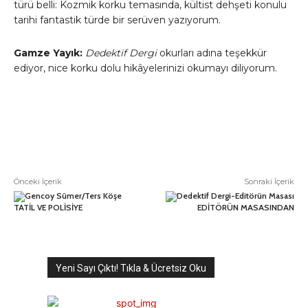
türü belli: Kozmik korku temasında, kültist dehşeti konulu
tarihi fantastik türde bir serüven yazıyorum.
Gamze Yayık:
Dedektif Dergi
okurları adına teşekkür
ediyor, nice korku dolu hikâyelerinizi okumayı diliyorum.
Önceki İçerik
Sonraki İçerik
TATİL VE POLİSİYE
EDİTÖRÜN MASASINDAN
Yeni Sayı Çıktı! Tıkla & Ücretsiz Oku