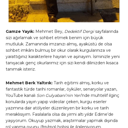
Gamze Yayık:
Mehmet Bey,
Dedektif Dergi
sayfalarında
sizi ağırlamak ve sohbet etmek benim için büyük
mutluluk. Zamanında imzanızı almış, ayaküstü de olsa
sohbet imkânı bulmuş bir okur olarak kurgularınıza ve
yarattığınız karakterlere hayran ve aşinayım. İsminizle yeni
tanışacak genç okurlarımız için sizi kendi dilinizden kısaca
tanımak isteriz.
Mehmet Berk Yaltırık:
Tarih eğitimi almış, korku ve
fantastik türde tarihi romanlar, öyküler, senaryolar yazan,
YouTube kanalı
Son Gulyabani’nin Yeri
’nde muhtelif ilginç
konularda yayın yapıp videolar çeken, kurgu eserler
yazımına dair atölyeler düzenleyen bir korku ve tarih
meraklısıyım. Fasılalarla olsa da yirmi altı yıldır Edirne’de
yaşıyorum. Okuyup yazmak, araştırmalar yapmak dışında
rol yapma oyunu (frp/rpg) hobisi ile ilgileniyorum.