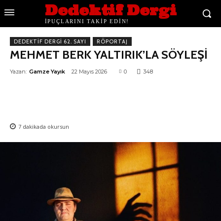
Dedektif Dergi
İPUÇLARINI TAKİP EDİN!
DEDEKTIF DERGI 62. SAYI
RÖPORTAJ
MEHMET BERK YALTIRIK’LA SÖYLEŞİ
Yazan:
Gamze Yayık
22 Mayıs 2026
0
348
7
dakikada okursun