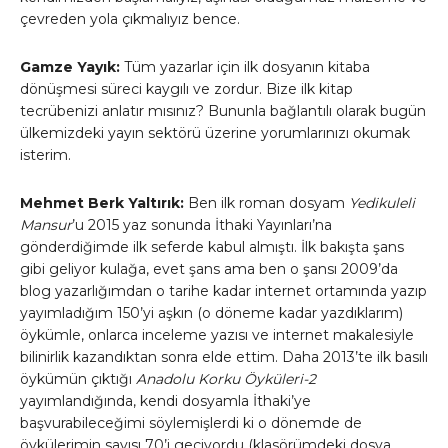
çevreden yola çıkmalıyız bence.
Gamze Yayık:
Tüm yazarlar için ilk dosyanın kitaba
dönüşmesi süreci kaygılı ve zordur. Bize ilk kitap
tecrübenizi anlatır mısınız? Bununla bağlantılı olarak bugün
ülkemizdeki yayın sektörü üzerine yorumlarınızı okumak
isterim.
Mehmet Berk Yaltırık:
Ben ilk roman dosyam
Yedikuleli
Mansur
’u 2015 yaz sonunda İthaki Yayınları’na
gönderdiğimde ilk seferde kabul almıştı. İlk bakışta şans
gibi geliyor kulağa, evet şans ama ben o şansı 2009’da
blog yazarlığımdan o tarihe kadar internet ortamında yazıp
yayımladığım 150’yi aşkın (o döneme kadar yazdıklarım)
öykümle, onlarca inceleme yazısı ve internet makalesiyle
bilinirlik kazandıktan sonra elde ettim. Daha 2013’te ilk basılı
öykümün çıktığı
Anadolu Korku Öyküleri-2
yayımlandığında, kendi dosyamla İthaki’ye
başvurabileceğimi söylemişlerdi ki o dönemde de
öykülerimin sayısı 70’i geçiyordu (klasörümdeki dosya