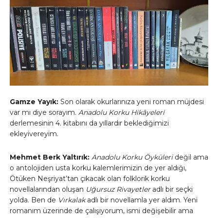
Gamze Yayık:
Son olarak okurlarınıza yeni roman müjdesi
var mı diye sorayım.
Anadolu Korku Hikâyeleri
derlemesinin 4. kitabını da yıllardır beklediğimizi
ekleyivereyim.
Mehmet Berk Yaltırık:
Anadolu Korku Öyküleri
değil ama
o antolojiden usta korku kalemlerimizin de yer aldığı,
Ötüken Neşriyat’tan çıkacak olan folklorik korku
novellalarından oluşan
Uğursuz Rivayetler
adlı bir seçki
yolda. Ben de
Vırkalak
adlı bir novellamla yer aldım. Yeni
romanım üzerinde de çalışıyorum, ismi değişebilir ama