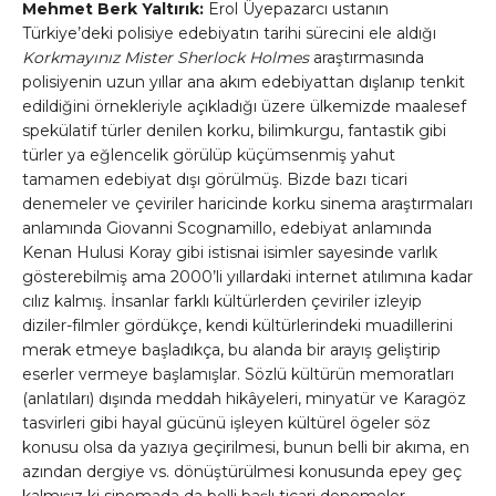
Mehmet Berk Yaltırık:
Erol Üyepazarcı ustanın
Türkiye’deki polisiye edebiyatın tarihi sürecini ele aldığı
Korkmayınız Mister Sherlock Holmes
araştırmasında
polisiyenin uzun yıllar ana akım edebiyattan dışlanıp tenkit
edildiğini örnekleriyle açıkladığı üzere ülkemizde maalesef
spekülatif türler denilen korku, bilimkurgu, fantastik gibi
türler ya eğlencelik görülüp küçümsenmiş yahut
tamamen edebiyat dışı görülmüş. Bizde bazı ticari
denemeler ve çeviriler haricinde korku sinema araştırmaları
anlamında Giovanni Scognamillo, edebiyat anlamında
Kenan Hulusi Koray gibi istisnai isimler sayesinde varlık
gösterebilmiş ama 2000’li yıllardaki internet atılımına kadar
cılız kalmış. İnsanlar farklı kültürlerden çeviriler izleyip
diziler-filmler gördükçe, kendi kültürlerindeki muadillerini
merak etmeye başladıkça, bu alanda bir arayış geliştirip
eserler vermeye başlamışlar. Sözlü kültürün memoratları
(anlatıları) dışında meddah hikâyeleri, minyatür ve Karagöz
tasvirleri gibi hayal gücünü işleyen kültürel ögeler söz
konusu olsa da yazıya geçirilmesi, bunun belli bir akıma, en
azından dergiye vs. dönüştürülmesi konusunda epey geç
kalmışız ki sinemada da belli başlı ticari denemeler