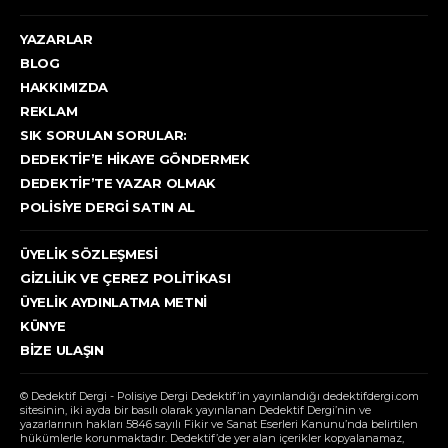
YAZARLAR
BLOG
HAKKIMIZDA
REKLAM
SIK SORULAN SORULAR:
DEDEKTIF’E HIKAYE GÖNDERMEK
DEDEKTIF’TE YAZAR OLMAK
POLISIYE DERGI SATIN AL
ÜYELIK SÖZLEŞMESI
GIZLILIK VE ÇEREZ POLITIKASI
ÜYELIK AYDINLATMA METNI
KÜNYE
BIZE ULAŞIN
© Dedektif Dergi - Polisiye Dergi Dedektif’in yayınlandığı dedektifdergi.com
sitesinin, iki ayda bir basılı olarak yayınlanan Dedektif Dergi’nin ve
yazarlarının hakları 5846 sayılı Fikir ve Sanat Eserleri Kanunu’nda belirtilen
hükümlerle korunmaktadır. Dedektif’de yer alan içerikler kopyalanamaz,