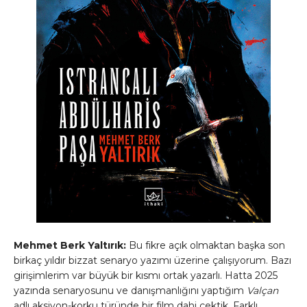
Mehmet Berk Yaltırık:
Bu fikre açık olmaktan başka son
birkaç yıldır bizzat senaryo yazımı üzerine çalışıyorum. Bazı
girişimlerim var büyük bir kısmı ortak yazarlı. Hatta 2025
yazında senaryosunu ve danışmanlığını yaptığım
Valçan
adlı aksiyon-korku türünde bir film dahi çektik. Farklı