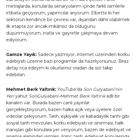
metrajlarda, konularda senaryolarım içinde farklı isimlerle
irtibata geçiyorum, yapımcılar arıyorum. Elbette ki her
sektörün kendince bir çevresi var, dışarıdan dâhil olabilmek
ilk etapta zor ancak imkânsız da olduğunu
düşünmüyorum, inatla ve gayretle çalışmaya devam
ediyorum.
Gamze Yayık:
Sadece yazmıyor, internet üzerinden korku
edebiyatı üzerine bazı programlar da hazırlıyorsunuz. Biraz
detay rica edeyim ki okurlarınız oradan da sizi takip
edebilsin.
Mehmet Berk Yaltırık:
YouTube’da
Son Gulyabani’nin
Yeri
yahut
SonGulyabani-Mehmet Berk Yaltırık
adlı bir
kanalım var. Burada bazen canlı yayınlar
gerçekleştiriyorum, bazen halka açık veya üyelere özel
videolar çekiyorum. Tarih, eşkıyalık ve kabadayılık tarihi gibi
sosyal tarih mevzuları, korku edebiyatı ve sineması, halk
inanışları gibi konulara yer veriyorum, bazen de edebiyat ve
sinema alanından isimleri, ilginç tarih, edebiyat konularında