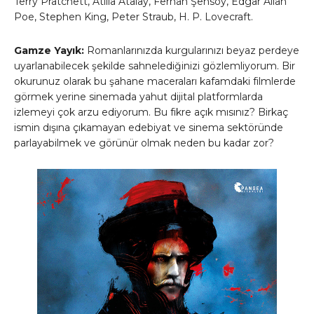
Terry Pratchett, Atilla Atalay, Ferhan Şensoy, Edgar Allan
Poe, Stephen King, Peter Straub, H. P. Lovecraft.
Gamze Yayık:
Romanlarınızda kurgularınızı beyaz perdeye
uyarlanabilecek şekilde sahnelediğinizi gözlemliyorum. Bir
okurunuz olarak bu şahane maceraları kafamdaki filmlerde
görmek yerine sinemada yahut dijital platformlarda
izlemeyi çok arzu ediyorum. Bu fikre açık mısınız? Birkaç
ismin dışına çıkamayan edebiyat ve sinema sektöründe
parlayabilmek ve görünür olmak neden bu kadar zor?