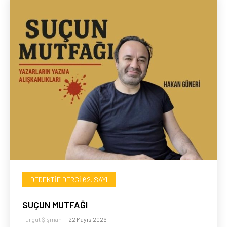
DEDEKTIF DERGI 62. SAYI
SUÇUN MUTFAĞI
Turgut Şişman
-
22 Mayıs 2026