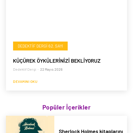
DEDEKTIF DERGI 62. SAYI
KÜÇÜREK ÖYKÜLERİNİZİ BEKLİYORUZ
Dedektif Dergi
-
22 Mayıs 2026
DEVAMINI OKU
Popüler İçerikler
Sherlock Holmes kitaplarını