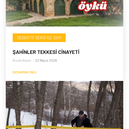
DEDEKTIF DERGI 62. SAYI
ŞAHİNLER TEKKESİ CİNAYETİ
Burak Bayar
-
22 Mayıs 2026
DEVAMINI OKU