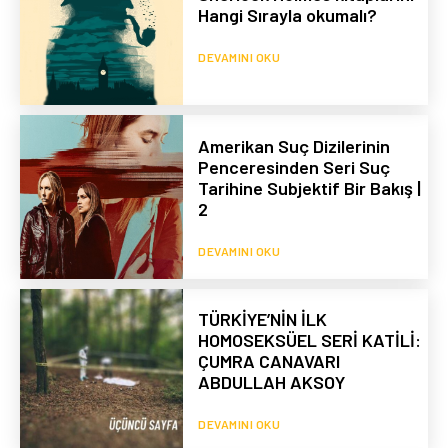
Hangi Sırayla okumalı?
DEVAMINI OKU
Amerikan Suç Dizilerinin
Penceresinden Seri Suç
Tarihine Subjektif Bir Bakış |
2
DEVAMINI OKU
TÜRKİYE’NİN İLK
HOMOSEKSÜEL SERİ KATİLİ:
ÇUMRA CANAVARI
ABDULLAH AKSOY
DEVAMINI OKU