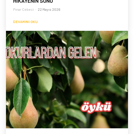
HİKÂYENİN SONU
Pınar Cebeci
-
22 Mayıs 2026
DEVAMINI OKU