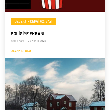
DEDEKTIF DERGI 62. SAYI
POLİSİYE EKRANI
Aytaç Kara
-
22 Mayıs 2026
DEVAMINI OKU