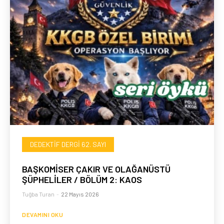
DEDEKTIF DERGI 62. SAYI
BAŞKOMİSER ÇAKIR VE OLAĞANÜSTÜ
ŞÜPHELİLER / BÖLÜM 2: KAOS
Tuğba Turan
-
22 Mayıs 2026
DEVAMINI OKU