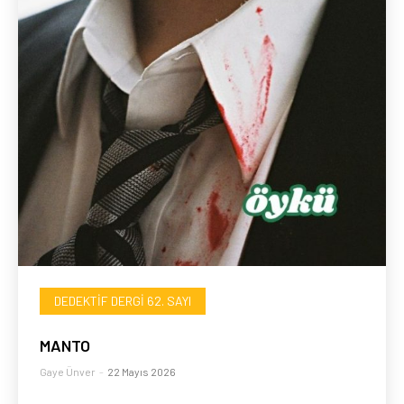
DEDEKTIF DERGI 62. SAYI
MANTO
Gaye Ünver
-
22 Mayıs 2026