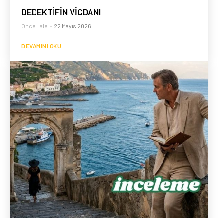
DEDEKTİFİN VİCDANI
Önce Lale
-
22 Mayıs 2026
DEVAMINI OKU