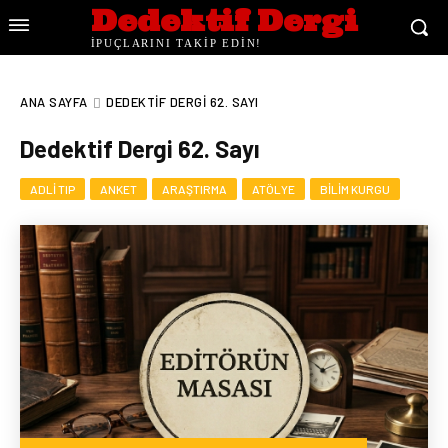
Dedektif Dergi
İPUÇLARINI TAKİP EDİN!
ANA SAYFA
DEDEKTIF DERGI 62. SAYI
Dedektif Dergi 62. Sayı
ADLI TIP
ANKET
ARAŞTIRMA
ATÖLYE
BILIM KURGU