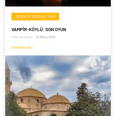
DEDEKTIF DERGI 62. SAYI
VAMPİR-KÖYLÜ: SON OYUN
Tahir Gençtürk
-
22 Mayıs 2026
DEVAMINI OKU