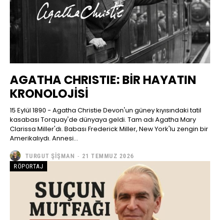
AGATHA CHRISTIE: BİR HAYATIN
KRONOLOJİSİ
15 Eylül 1890 - Agatha Christie Devon'un güney kıyısındaki tatil
kasabası Torquay'de dünyaya geldi. Tam adı Agatha Mary
Clarissa Miller'dı. Babası Frederick Miller, New York'lu zengin bir
Amerikalıydı. Annesi...
TURGUT ŞIŞMAN
-
21 TEMMUZ 2026
RÖPORTAJ