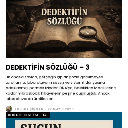
DEDEKTİFİN SÖZLÜĞÜ – 3
Bir önceki sayıda, gerçeğin çıplak gözle görülmeyen
taraflarına, laboratuvarın sessiz ve sistemli dünyasına
odaklanmış; parmak izinden DNA’ya, balistikten iz delillerine
kadar mikroskobik hikayelerin peşine düşmüştük. Ancak
laboratuvarda üretilen en...
TURGUT ŞIŞMAN
-
22 MAYIS 2026
DEDEKTIF DERGI 61. SAYI