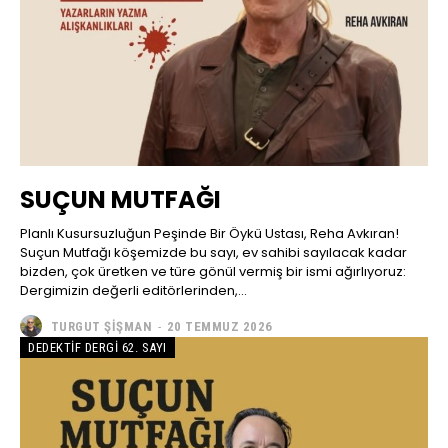
SUÇUN MUTFAĞI
Planlı Kusursuzluğun Peşinde Bir Öykü Ustası, Reha Avkıran!
Suçun Mutfağı köşemizde bu sayı, ev sahibi sayılacak kadar
bizden, çok üretken ve türe gönül vermiş bir ismi ağırlıyoruz:
Dergimizin değerli editörlerinden,...
TURGUT ŞIŞMAN
-
20 TEMMUZ 2026
DEDEKTIF DERGI 62. SAYI