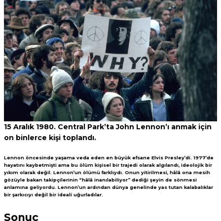
15 Aralık 1980. Central Park’ta John Lennon’ı anmak için
on binlerce kişi toplandı.
Lennon öncesinde yaşama veda eden en büyük efsane Elvis Presley’di. 1977’de
hayatını kaybetmişti ama bu ölüm kişisel bir trajedi olarak algılandı, ideolojik bir
yıkım olarak değil. Lennon’un ölümü farklıydı. Onun yitirilmesi, hâlâ ona mesih
gözüyle bakan takipçilerinin “hâlâ inanılabiliyor” dediği şeyin de sönmesi
anlamına geliyordu. Lennon’un ardından dünya genelinde yas tutan kalabalıklar
bir şarkıcıyı değil bir ideali uğurladılar.
Sonuç