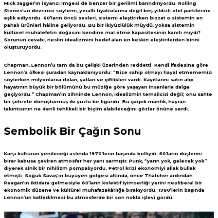
Mick Jagger’ın isyancı imgesi de benzer bir gerilimi barındırıyordu. Rolling
Stones’un devrimci söylemi, yeraltı tiyatrolarına değil beş yıldızlı otel partilerine
eşlik ediyordu. 60’ların öncü sesleri, sistemi eleştirirken bizzat o sistemin en
pahalı ürünleri hâline geliyordu. Bu bir ikiyüzlülük müydü, yoksa sistemin
kültürel muhalefetin doğasını kendine mal etme kapasitesinin kanıtı mıydı?
Sorunun cevabı, neslin idealizmini hedef alan en keskin eleştirilerden birini
oluşturuyordu.
Chapman, Lennon’u tam da bu çelişki üzerinden reddetti. Kendi ifadesine göre
Lennon’a öfkesi şuradan kaynaklanıyordu: “Bize sahip olmayı hayal etmememizi
söylerken milyonlarca doları, yatları ve çiftlikleri vardı. Kayıtlarını satın alıp
hayatının büyük bir bölümünü bu müziğe göre yaşayan insanlarla dalga
geçiyordu.” Chapman’ın zihninde Lennon, idealizmin temsilcisi değil; onu sahte
bir şöhrete dönüştürmüş iki yüzlü bir figürdü. Bu çarpık mantık, hayran
takıntısının ne denli tehlikeli bir biçim alabileceğini gözler önüne serdi.
Sembolik Bir Çağın Sonu
Karşı kültürün yenileceği aslında 1970’lerin başında belliydi. 60’ların düşlerini
birer kabusa çeviren atmosfer her yanı sarmıştı: Punk, “yarın yok, gelecek yok”
diyerek sinik bir nihilizm pompalıyordu. Petrol krizi ekonomiyi allak bullak
etmişti. Soğuk Savaş’ın büyüyen gölgesi altında, önce Thatcher ardından
Reagan’ın iktidara gelmesiyle 60’ların kolektif iyimserliği yerini neoliberal bir
ekonomik düzene ve kültürel muhafazakârlığa bırakıyordu. 1980’lerin başında
Lennon’un katledilmesi bu atmosferde bir son nokta işlevi gördü.