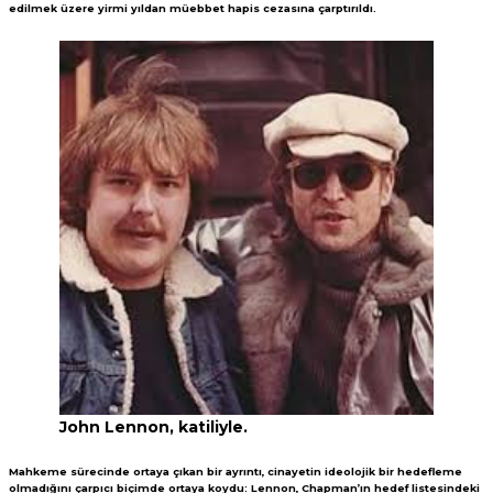
edilmek üzere yirmi yıldan müebbet hapis cezasına çarptırıldı.
John Lennon, katiliyle.
Mahkeme sürecinde ortaya çıkan bir ayrıntı, cinayetin ideolojik bir hedefleme
olmadığını çarpıcı biçimde ortaya koydu: Lennon, Chapman’ın hedef listesindeki