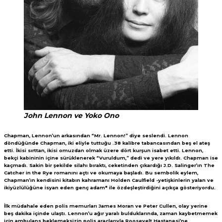
John Lennon ve Yoko Ono
Chapman, Lennon’un arkasından “Mr. Lennon!” diye seslendi. Lennon
döndüğünde Chapman, iki eliyle tuttuğu .38 kalibre tabancasından beş el ateş
etti. İkisi sırttan, ikisi omuzdan olmak üzere dört kurşun isabet etti. Lennon,
bekçi kabininin içine sürüklenerek “Vuruldum,” dedi ve yere yıkıldı. Chapman ise
kaçmadı. Sakin bir şekilde silahı bıraktı, ceketinden çıkardığı J.D. Salinger’ın The
Catcher in the Rye romanını açtı ve okumaya başladı. Bu sembolik eylem,
Chapman’ın kendisini kitabın kahramanı Holden Caulfield -yetişkinlerin yalan ve
ikiyüzlülüğüne isyan eden genç adam* ile özdeşleştirdiğini açıkça gösteriyordu.
İlk müdahale eden polis memurları James Moran ve Peter Cullen, olay yerine
beş dakika içinde ulaştı. Lennon’u ağır yaralı bulduklarında, zaman kaybetmemek
için ambulans beklemeksizin polis araçlarıyla Roosevelt Hastanesi’ne