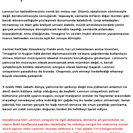
Lennon’un katledilmesinin ironik bir mirası var: Ölümü, idealizmin sönmesiyle
değil dondurulmasıyla sonuçlandı. Yaşasaydı, zamanla 60’ların diğer ikonları gibi
kendi dönemselliğiyle yüzleşmek durumunda kalabilirdi. Grup arkadaşları
McCartney ve Starr gibi kraliyet unvanı alabilir, müzik aristokrasisindeki yerini
gerçek aristokrasiye dönüştürerek kendini taşıdığı sembolik anlamdan
koparabilirdi. Ama öldüğünde, “Imagine”ın sözleri hiçbir dönemin yıpranmasına
maruz kalmadan sonsuza açık bir soruya dönüştü.
Central Park’taki Strawberry Fields anıtı, her yıl tekrarlanan anma törenleri,
“Imagine”ın bugün hâlâ devlet diplomasisinde ve barış çağrılarında kullanılıyor
olması ölümün müzisyenin idealist imzasını koruduğunu gösteriyor. Lennon’u
yalnızca bir müzisyen olarak anımsamak artık mümkün değil; o, kendi
çelişkileriyle birlikte idealizmin simgesi olarak kalmayı başardı. Lennon
cinayetinin paradoksu da burada: Chapman, yok etmeyi hedeflediği efsaneyi
büyük olasılıkla pekiştirdi.
9 Aralık 1980 sabahı dünya, yalnızca bir şarkıcıyı değil ona yüklenen anlamın ne
denli derin köklere sahip olduğunu da keşfetti. Lennon cinayetinin şöhret
kültürüne yönelik uyarısı bugün, sosyal medyanın ünlüler ile hayranlar arasındaki
mesafeyi neredeyse sıfıra indirdiği bir çağda hiç bu kadar yakıcı olmamıştı. Sanal
yakınlık, her zaman gerçek bir bağı temsil etmese de onun yarattığı yanılsama,
bazen en ciddi sonuçları doğuran türden bir tehlikeyi işaret ediyor.
Meraklısına Not: Lennon cinayeti ile ilgili detaylara, döneme ait görüntüler ve
olayın farklı taraflarıyla yapılan röportajlar ile oldukça zengin bir malzeme sunan
2023 yapımı John Lennon: Murder Without A Trial (Apple TV+) belgeselinde