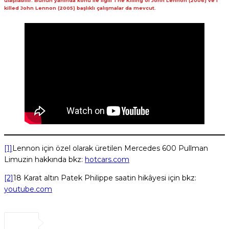
ulaşılabilir. Bunun yanında konu ile ilgili The Killing of John Lennon (2006) ve I
killed John Lennon (2005) başlıklı çalışmalar da mevcut.
[1]
Lennon için özel olarak üretilen Mercedes 600 Pullman
Limuzin hakkında bkz:
hotcars.com
[2]
18 Karat altın Patek Philippe saatin hikâyesi için bkz:
youtube.com