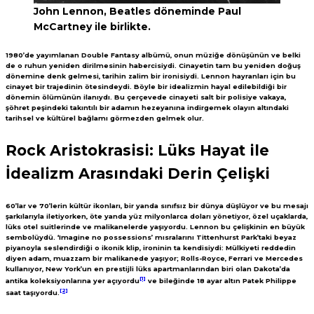
John Lennon, Beatles döneminde Paul
McCartney ile birlikte.
1980’de yayımlanan Double Fantasy albümü, onun müziğe dönüşünün ve belki
de o ruhun yeniden dirilmesinin habercisiydi. Cinayetin tam bu yeniden doğuş
dönemine denk gelmesi, tarihin zalim bir ironisiydi. Lennon hayranları için bu
cinayet bir trajedinin ötesindeydi. Böyle bir idealizmin hayal edilebildiği bir
dönemin ölümünün ilanıydı. Bu çerçevede cinayeti salt bir polisiye vakaya,
şöhret peşindeki takıntılı bir adamın hezeyanına indirgemek olayın altındaki
tarihsel ve kültürel bağlamı görmezden gelmek olur.
Rock Aristokrasisi: Lüks Hayat ile
İdealizm Arasındaki Derin Çelişki
60’lar ve 70’lerin kültür ikonları, bir yanda sınıfsız bir dünya düşlüyor ve bu mesajı
şarkılarıyla iletiyorken, öte yanda yüz milyonlarca doları yönetiyor, özel uçaklarda,
lüks otel suitlerinde ve malikanelerde yaşıyordu. Lennon bu çelişkinin en büyük
sembolüydü. ‘Imagine no possessions’ mısralarını Tittenhurst Park’taki beyaz
piyanoyla seslendirdiği o ikonik klip, ironinin ta kendisiydi: Mülkiyeti reddedin
diyen adam, muazzam bir malikanede yaşıyor; Rolls-Royce, Ferrari ve Mercedes
kullanıyor, New York’un en prestijli lüks apartmanlarından biri olan Dakota’da
[1]
antika koleksiyonlarına yer açıyordu
ve bileğinde 18 ayar altın Patek Philippe
[2]
saat taşıyordu.