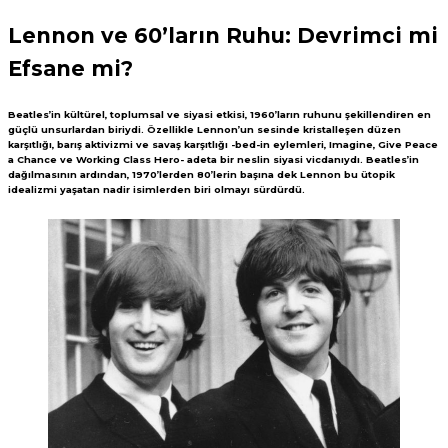
Lennon ve 60’ların Ruhu: Devrimci mi
Efsane mi?
Beatles’in kültürel, toplumsal ve siyasi etkisi, 1960’ların ruhunu şekillendiren en
güçlü unsurlardan biriydi. Özellikle Lennon’un sesinde kristalleşen düzen
karşıtlığı, barış aktivizmi ve savaş karşıtlığı -bed-in eylemleri, Imagine, Give Peace
a Chance ve Working Class Hero- adeta bir neslin siyasi vicdanıydı. Beatles’in
dağılmasının ardından, 1970’lerden 80’lerin başına dek Lennon bu ütopik
idealizmi yaşatan nadir isimlerden biri olmayı sürdürdü.