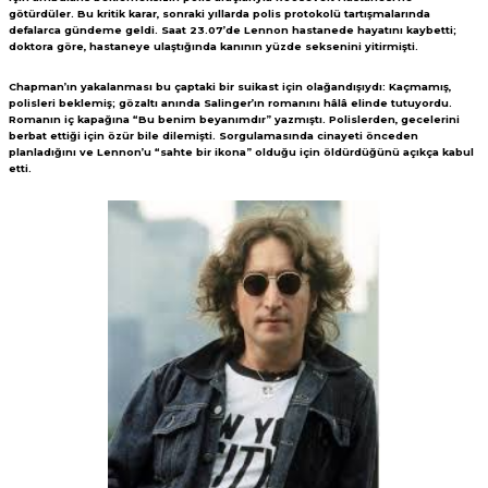
götürdüler. Bu kritik karar, sonraki yıllarda polis protokolü tartışmalarında
defalarca gündeme geldi. Saat 23.07’de Lennon hastanede hayatını kaybetti;
doktora göre, hastaneye ulaştığında kanının yüzde seksenini yitirmişti.
Chapman’ın yakalanması bu çaptaki bir suikast için olağandışıydı: Kaçmamış,
polisleri beklemiş; gözaltı anında Salinger’ın romanını hâlâ elinde tutuyordu.
Romanın iç kapağına “Bu benim beyanımdır” yazmıştı. Polislerden, gecelerini
berbat ettiği için özür bile dilemişti. Sorgulamasında cinayeti önceden
planladığını ve Lennon’u “sahte bir ikona” olduğu için öldürdüğünü açıkça kabul
etti.