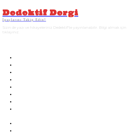
Dedektif Dergi
İpuçlarını Takip Edin!
Sizin de yazı ve hikayeleriniz Dedektif'te yayınlanabilir. Bilgi almak için
tıklayınız.
YAZARLAR
BLOG
HAKKIMIZDA
REKLAM
SIK SORULAN SORULAR:
DEDEKTIF’E HIKAYE GÖNDERMEK
DEDEKTIF’TE YAZAR OLMAK
POLISIYE DERGI SATIN AL
ÜYELIK SÖZLEŞMESI
GIZLILIK VE ÇEREZ POLITIKASI