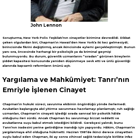
John Lennon
Soruşturma, New York Polis Teşkilatı’nın cinayetler birimine devredildi. Dikkat
çeken olgulardan biri, Chapman’ın Hawaii’den New York’a iki kez gelmesiydi;
birincisinde fikrini değiştirmiş, ancak ikincisinde eylemi gerçekleştirmişti. Bunun
yanı sıra, öncesinde herhangi bir psikolojik ya da kriminal geçmişi
bulunmuyordu. Bu durum, güvenlik uzmanlarını “sıradan” görünen bireylerin
şiddet kapasitesi konusunda yeniden düşünmeye sevk etti ve ünlü güvenliği
alanında kapsamlı reformların önünü açtı.
Yargılama ve Mahkûmiyet: Tanrı’nın
Emriyle İşlenen Cinayet
Chapman’ın hukuki süreci, savunma ekibinin öngördüğü yönde ilerlemedi.
Avukatları başlangıçta akıl yitirme savunması hazırlamayı planlamıştı; ruh sağlığı
uzmanları, Chapman’ın cinayeti işlediği sırada sanrısal bir psikotik hâlde
olduğunu ileri sürdü. Ancak Chapman bu savunmayı bizzat reddetti ve
avukatlarına suçu kabul etmek istediğini bildirdi. Gerekçesi yalındı; bunu
Tanrı’nın iradesini yerine getirdiğine inandığı için yapıyordu. Hâkim, Chapman’ın
yargılanmaya ehil olduğuna hükmetti. Haziran 1981’de ikinci derece cinayetten
suçlu kabul eden Chapman, iki ay sonra zihinsel sağlık tedavisiyle birlikte infaz