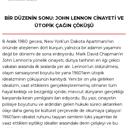
BİR DÜZENİN SONU: JOHN LENNON CİNAYETİ VE
ÜTOPİK ÇAĞIN ÇÖKÜŞÜ
8 Aralık 1980 gecesi, New York’un Dakota Apartmanı’nın
önünde ateşlenen dört kurşun, yalnızca bir adamın yaşamını
değil bir dönemi de sona erdiriyordu. Mark David Chapman’ın
John Lennon’a yönelik cinayeti, dünya tarihinin en ilgi çekici
vakaları arasında ilk sıralarda yer alır. Lennon’un öldürülmesi,
olayın sansasyonel boyutu bir yana 1960’ların ütopik
idealizminin çöküşünün kanıtıydı. Yeni bir on yıla girilirken
idealizm, vaat ettiklerini gerçekleştirememiş olmanın tüm
hayal kırıklığı ve bezginliği içinde, mevcut dünyanın gerçekliği
karşısında kesin yenilgisini ilan ediyordu. Bu yazı, cinayetin
polisiye boyutunu ve ardından gelen hukuki süreci aktarırken
olayı daha geniş bir kültürel çerçevede de okumaya çalışıyor:
1960’ların idealist ruhunu taşıyan isimlerin lüks yaşamları ile
vaaz ettikleri eşitlikçi idealler arasındaki derin çelişkiyi ve bu