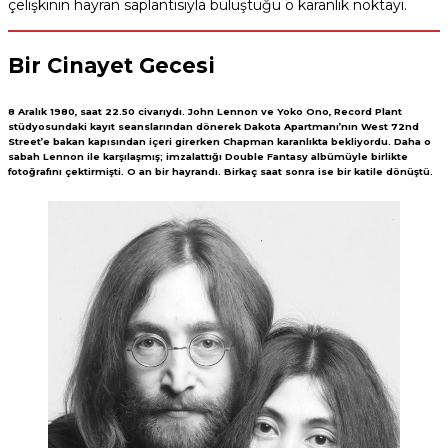
çelişkinin hayran saplantısıyla buluştuğu o karanlık noktayı.
Bir Cinayet Gecesi
8 Aralık 1980, saat 22.50 civarıydı. John Lennon ve Yoko Ono, Record Plant
stüdyosundaki kayıt seanslarından dönerek Dakota Apartmanı’nın West 72nd
Street’e bakan kapısından içeri girerken Chapman karanlıkta bekliyordu. Daha o
sabah Lennon ile karşılaşmış; imzalattığı Double Fantasy albümüyle birlikte
fotoğrafını çektirmişti. O an bir hayrandı. Birkaç saat sonra ise bir katile dönüştü.