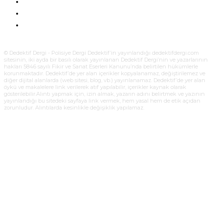
ÜYELIK AYDINLATMA METNI
KÜNYE
BIZE ULAŞIN
© Dedektif Dergi - Polisiye Dergi Dedektif’in yayınlandığı dedektifdergi.com
sitesinin, iki ayda bir basılı olarak yayınlanan Dedektif Dergi’nin ve yazarlarının
hakları 5846 sayılı Fikir ve Sanat Eserleri Kanunu’nda belirtilen hükümlerle
korunmaktadır. Dedektif’de yer alan içerikler kopyalanamaz, değiştirilemez ve
diğer dijital alanlarda (web sitesi, blog, vb.) yayınlanamaz. Dedektif’de yer alan
öykü ve makalelere link verilerek atıf yapılabilir, içerikler kaynak olarak
gösterilebilir.Alıntı yapmak için, izin almak, yazarın adını belirtmek ve yazının
yayınlandığı bu sitedeki sayfaya link vermek, hem yasal hem de etik açıdan
zorunludur. Alıntılarda kesinlikle değişiklik yapılamaz.