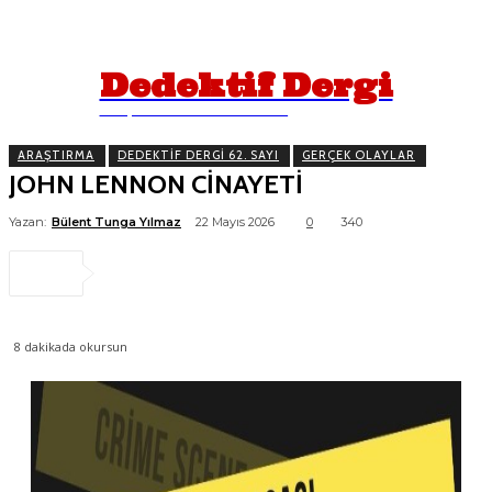
Dedektif Dergi
İPUÇLARINI TAKİP EDİN!
ARAŞTIRMA
DEDEKTIF DERGI 62. SAYI
GERÇEK OLAYLAR
JOHN LENNON CİNAYETİ
Yazan:
Bülent Tunga Yılmaz
22 Mayıs 2026
0
340
8
dakikada okursun