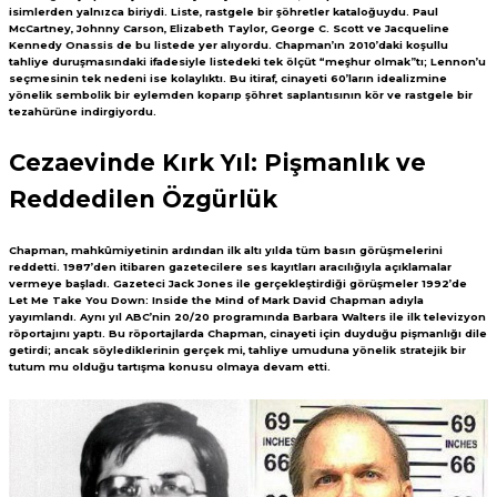
isimlerden yalnızca biriydi. Liste, rastgele bir şöhretler kataloğuydu. Paul
McCartney, Johnny Carson, Elizabeth Taylor, George C. Scott ve Jacqueline
Kennedy Onassis de bu listede yer alıyordu. Chapman’ın 2010’daki koşullu
tahliye duruşmasındaki ifadesiyle listedeki tek ölçüt “meşhur olmak”tı; Lennon’u
seçmesinin tek nedeni ise kolaylıktı. Bu itiraf, cinayeti 60’ların idealizmine
yönelik sembolik bir eylemden koparıp şöhret saplantısının kör ve rastgele bir
tezahürüne indirgiyordu.
Cezaevinde Kırk Yıl: Pişmanlık ve
Reddedilen Özgürlük
Chapman, mahkûmiyetinin ardından ilk altı yılda tüm basın görüşmelerini
reddetti. 1987’den itibaren gazetecilere ses kayıtları aracılığıyla açıklamalar
vermeye başladı. Gazeteci Jack Jones ile gerçekleştirdiği görüşmeler 1992’de
Let Me Take You Down: Inside the Mind of Mark David Chapman adıyla
yayımlandı. Aynı yıl ABC’nin 20/20 programında Barbara Walters ile ilk televizyon
röportajını yaptı. Bu röportajlarda Chapman, cinayeti için duyduğu pişmanlığı dile
getirdi; ancak söylediklerinin gerçek mi, tahliye umuduna yönelik stratejik bir
tutum mu olduğu tartışma konusu olmaya devam etti.