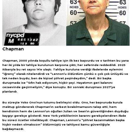
Chapman
Chapman, 2000 yılında koşullu tahliye için ilk kez başvurdu ve o tarihten bu yana
her iki yılda bir tahliye kurulunun karşısına çıktı; her seferinde reddedildi. 2025
itibarıyla bu ret sayısı 14’e ulaştı. Tahliye kuruluna verdiği ifadelerde eylemini
“iğrenç” olarak nitelendirdi ve “Lennon’u öldürdüm çünkü o çok çok ünlüydü ve
tek neden buydu; ben de kişisel şöhret peşindeydim,” dedi. Bir başka
duruşmada ise “Sıfırı hak ediyorum, hiçbir şeyi. Hayatımın geri kalanını
cezaevinde geçirmeliyim,” diye konuştu. Bir sonraki duruşması 2027’ye
planlandı.
Bu süreçte Yoko Ono’nun tutumu belirleyici oldu. Ono, her başvuruda kurula
mektup göndererek Chapman’ın serbest bırakılmamasını talep etti; hem
kendisinin hem de Lennon’un oğulları Julian ve Sean’ın güvenliğinden duyduğu
kaygıyı gerekçe gösterdi. New York yetkililerinin kararını gerekçelendiren ifade
bu süreci özetler nitelikteydi: Chapman, Lennon’u “şöhret kazanmaktan başka
hiçbir neden olmaksızın” öldürmüştü ve tahliyesi kamu güvenliğiyle
bağdaşmazdı.