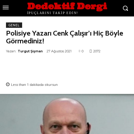
Dedektif Dergi
İPUÇLARINI TAKİP EDİN!
GENEL
Polisiye Yazarı Cenk Çalışır’ı Hiç Böyle
Görmediniz!
Yazan:
Turgut Şişman
27 Ağustos 2021
0
2072
Less than 1
dakikada okursun