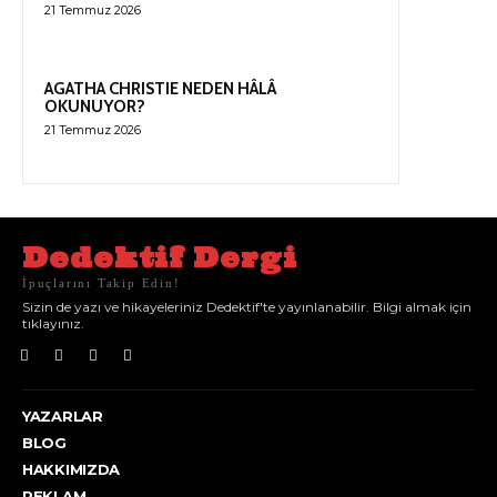
21 Temmuz 2026
AGATHA CHRISTIE NEDEN HÂLÂ
OKUNUYOR?
21 Temmuz 2026
Dedektif Dergi
İpuçlarını Takip Edin!
Sizin de yazı ve hikayeleriniz Dedektif'te yayınlanabilir. Bilgi almak için
tıklayınız.
YAZARLAR
BLOG
HAKKIMIZDA
REKLAM