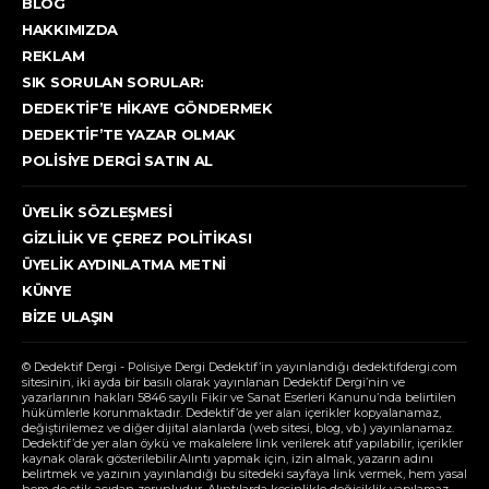
BLOG
HAKKIMIZDA
REKLAM
SIK SORULAN SORULAR:
DEDEKTIF’E HIKAYE GÖNDERMEK
DEDEKTIF’TE YAZAR OLMAK
POLISIYE DERGI SATIN AL
ÜYELIK SÖZLEŞMESI
GIZLILIK VE ÇEREZ POLITIKASI
ÜYELIK AYDINLATMA METNI
KÜNYE
BIZE ULAŞIN
© Dedektif Dergi - Polisiye Dergi Dedektif’in yayınlandığı dedektifdergi.com
sitesinin, iki ayda bir basılı olarak yayınlanan Dedektif Dergi’nin ve
yazarlarının hakları 5846 sayılı Fikir ve Sanat Eserleri Kanunu’nda belirtilen
hükümlerle korunmaktadır. Dedektif’de yer alan içerikler kopyalanamaz,
değiştirilemez ve diğer dijital alanlarda (web sitesi, blog, vb.) yayınlanamaz.
Dedektif’de yer alan öykü ve makalelere link verilerek atıf yapılabilir, içerikler
kaynak olarak gösterilebilir.Alıntı yapmak için, izin almak, yazarın adını
belirtmek ve yazının yayınlandığı bu sitedeki sayfaya link vermek, hem yasal
hem de etik açıdan zorunludur. Alıntılarda kesinlikle değişiklik yapılamaz.