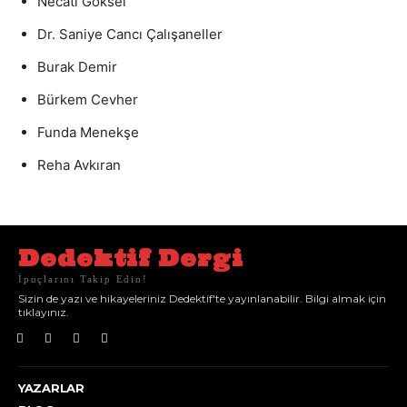
Necati Göksel
Dr. Saniye Cancı Çalışaneller
Burak Demir
Bürkem Cevher
Funda Menekşe
Reha Avkıran
Dedektif Dergi
İpuçlarını Takip Edin!
Sizin de yazı ve hikayeleriniz Dedektif'te yayınlanabilir. Bilgi almak için
tıklayınız.
YAZARLAR