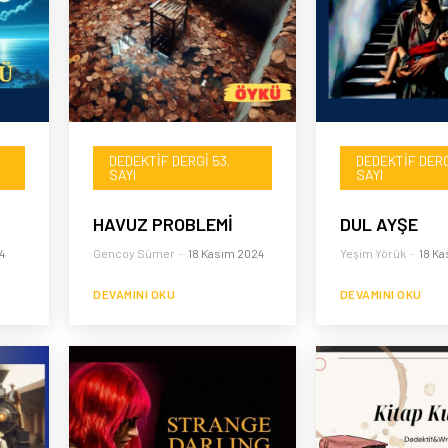
DEDEKTIF DERGI 53.
DEDEKTIF DERG
SAYI
SAYI
HAVUZ PROBLEMİ
DUL AYŞE
4
Gencoy Sümer
-
18 Kasım 2024
Yeşim Yörük
-
18 Ka
DEVAMINI OKU
DEVAMINI OKU