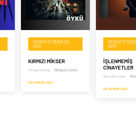
DEDEKTIF DERGI 53.
DEDEKTIF DERG
SAYI
SAYI
KIRMIZI MİKSER
İŞLENMEMİŞ
CİNAYETLER
Serap Gökalp
-
18 Kasım 2024
Ali Hulki Cihan
-
18 
DEVAMINI OKU
DEVAMINI OKU