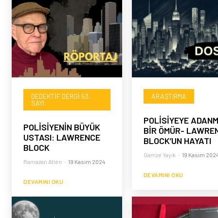
DEDEKTIF DERGI 53.
ARAŞTIRMA
SAYI
POLİSİYEYE ADANM
POLİSİYENİN BÜYÜK
BİR ÖMÜR- LAWRE
USTASI: LAWRENCE
BLOCK’UN HAYATI
BLOCK
Gamze Yayık
-
19 Kasım 202
Ramazan Atlen
-
19 Kasım 2024
DEVAMINI OKU
DEVAMINI OKU