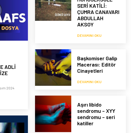
SERİ KATİLİ:
ÇUMRA CANAVARI
ABDULLAH
AKSOY
DEVAMINI OKU
Başkomiser Galip
Macerası: Editör
E ADLİ
Cinayetleri
İZE
DEVAMINI OKU
asım 2024
Aşırı libido
sendromu – XYY
sendromu – seri
katiller