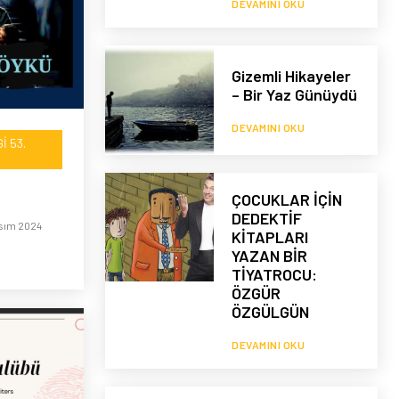
DEVAMINI OKU
Gizemli Hikayeler
– Bir Yaz Günüydü
DEVAMINI OKU
I 53.
ÇOCUKLAR İÇİN
DEDEKTİF
sım 2024
KİTAPLARI
YAZAN BİR
TİYATROCU:
ÖZGÜR
ÖZGÜLGÜN
DEVAMINI OKU