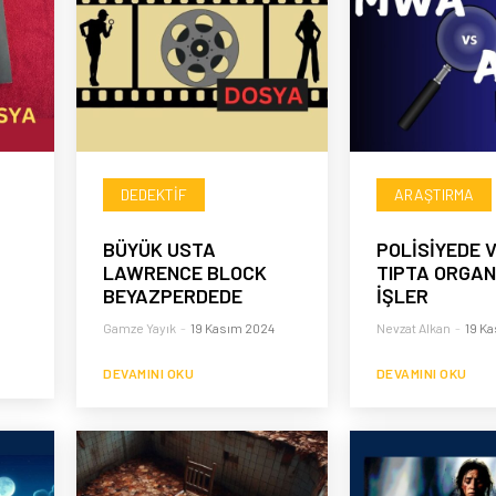
DEDEKTIF
ARAŞTIRMA
BÜYÜK USTA
POLİSİYEDE V
LAWRENCE BLOCK
TIPTA ORGAN
BEYAZPERDEDE
İŞLER
Gamze Yayık
-
19 Kasım 2024
Nevzat Alkan
-
19 K
DEVAMINI OKU
DEVAMINI OKU