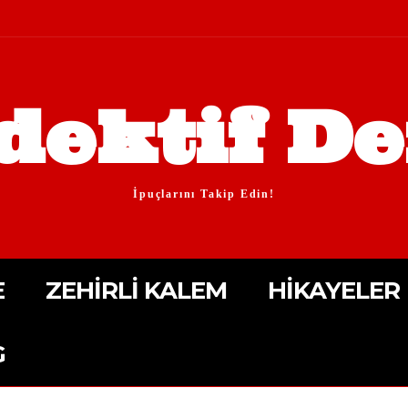
dektif De
İpuçlarını Takip Edin!
E
ZEHIRLI KALEM
HIKAYELER
G