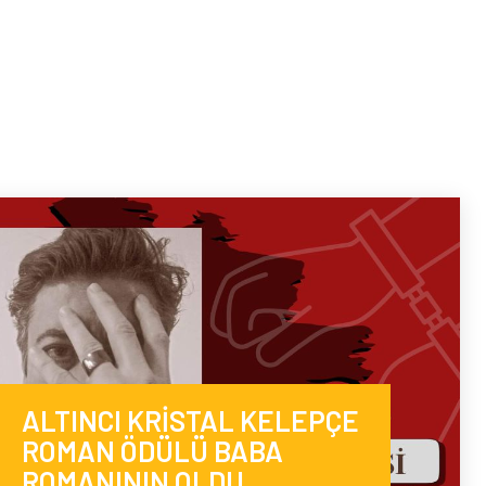
ALTINCI KRİSTAL KELEPÇE
ROMAN ÖDÜLÜ BABA
ROMANININ OLDU.