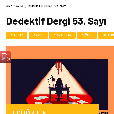
ANA SAYFA
DEDEKTIF DERGI 53. SAYI
Dedektif Dergi 53. Sayı
ADLI TIP
ANKET
ARAŞTIRMA
ATÖLYE
BILIM 
EDİTÖRDEN