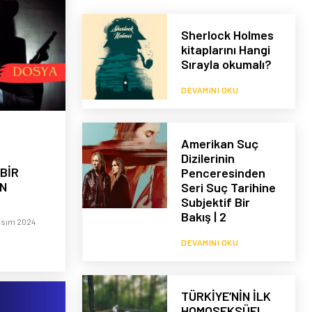
Sherlock Holmes
kitaplarını Hangi
Sırayla okumalı?
DEVAMINI OKU
Amerikan Suç
Dizilerinin
BİR
Penceresinden
HN
Seri Suç Tarihine
Subjektif Bir
Bakış | 2
asım 2024
DEVAMINI OKU
TÜRKİYE’NİN İLK
HOMOSEKSÜEL