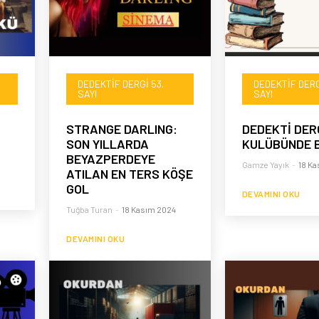
DEDEKTIF DERGI 53.
DEDEKTIF DERG
SAYI
SAYI
STRANGE DARLING:
DEDEKTİ DER
SON YILLARDA
KULÜBÜNDE 
BEYAZPERDEYE
Gamze Yayık
-
18 Ka
ATILAN EN TERS KÖŞE
GOL
DEVAMINI OKU
Tuğba Turan
-
18 Kasım 2024
DEVAMINI OKU