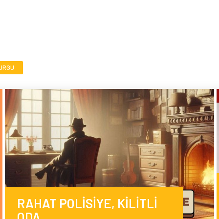
KURGU
RAHAT POLİSİYE, KİLİTLİ
ODA…