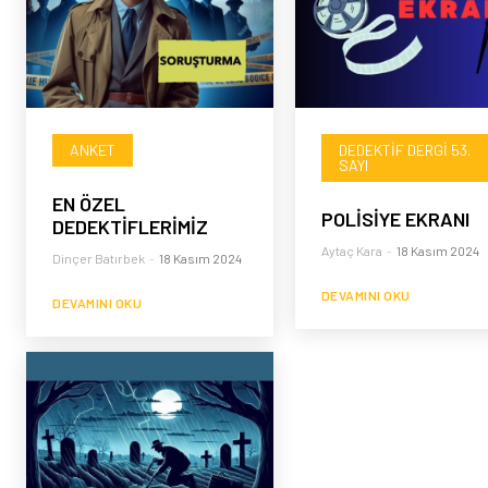
ANKET
DEDEKTIF DERGI 53.
SAYI
EN ÖZEL
POLİSİYE EKRANI
DEDEKTİFLERİMİZ
Aytaç Kara
-
18 Kasım 2024
Dinçer Batırbek
-
18 Kasım 2024
DEVAMINI OKU
DEVAMINI OKU