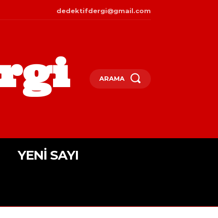
dedektifdergi@gmail.com
rgi
ARAMA
YENI SAYI