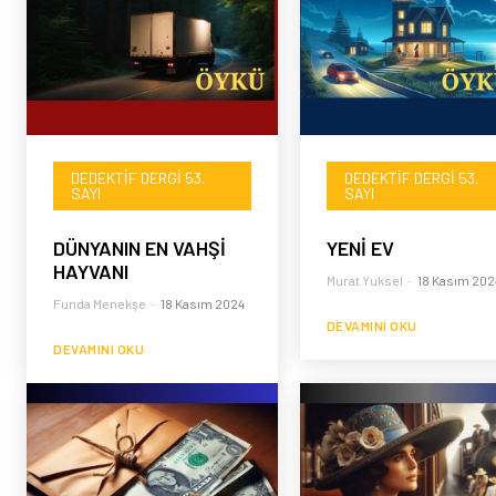
DEDEKTIF DERGI 53.
DEDEKTIF DERGI 53.
SAYI
SAYI
DÜNYANIN EN VAHŞİ
YENİ EV
HAYVANI
Murat Yuksel
-
18 Kasım 202
Funda Menekşe
-
18 Kasım 2024
DEVAMINI OKU
DEVAMINI OKU