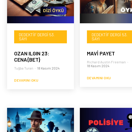
DEDEKTIF DERGI 53.
DEDEKTIF DERGI 53.
SAYI
SAYI
OZAN ILGIN 23:
MAVİ PAYET
CENA{BET}
Richard Austin Freeman
-
18 Kasım 2024
Tuğba Turan
-
18 Kasım 2024
DEVAMINI OKU
DEVAMINI OKU