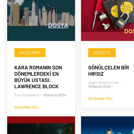
ARAŞTIRMA
DEDEKTIF
KARA ROMANIN SON
GÖNÜLÇELEN BİR
DÖNEMLERDEKİ EN
HIRSIZ
BÜYÜK USTASI:
Algan Sezgintüredi
-
LAWRENCE BLOCK
19 Kasım 2024
Erol Üyepazarcı
-
19 Kasım 2024
DEVAMINI OKU
DEVAMINI OKU