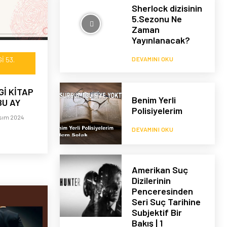
Sherlock dizisinin
5.Sezonu Ne
Zaman
Yayınlanacak?
DEVAMINI OKU
I 53.
Gİ KİTAP
Benim Yerli
BU AY
Polisiyelerim
sım 2024
DEVAMINI OKU
Amerikan Suç
Dizilerinin
Penceresinden
Seri Suç Tarihine
Subjektif Bir
Bakış | 1