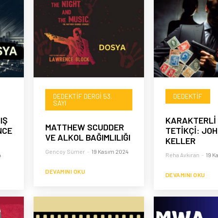
DEDEKTIF DERGI 53.
DEDEKTIF
SAYI
IŞ
KARAKTERLİ 
MATTHEW SCUDDER
NCE
TETİKÇİ: JO
VE ALKOL BAĞIMLILIĞI
KELLER
Gencoy Sümer
-
19 Kasım 2024
4
Reha Avkıran
-
19 K
DEVAMINI OKU
DEVAMINI OKU