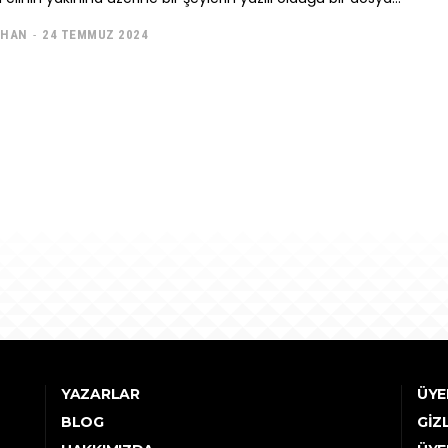
IHAN
-
24 TEMMUZ 2024
YAZARLAR
ÜYE
BLOG
GIZ