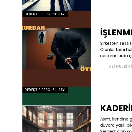
DEDEKTIF DERGI 53. SAYI
İŞLENM
Şirketten sessiz
Olanlar beni hal
restoranlarda çal
ALI HULKI C
DEDEKTIF DERGI 51. SAYI
KADERİN
Asım, kendine ge
duvara yaslı, bi
Serbest olan sol 