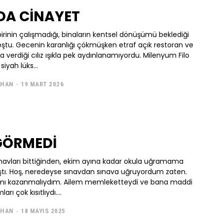
A CİNAYET
irinin çalışmadığı, binaların kentsel dönüşümü beklediği
ştu. Gecenin karanlığı çökmüşken etraf açık restoran ve
ya verdiği cılız ışıkla pek aydınlanamıyordu. Milenyum Filo
siyah lüks...
IHAN
-
19 MART 2026
GÖRMEDİ
avları bittiğinden, ekim ayına kadar okula uğramama
tı. Hoş, neredeyse sınavdan sınava uğruyordum zaten.
amı kazanmalıydım. Ailem memleketteydi ve bana maddi
ı çok kısıtlıydı....
IHAN
-
18 MAYIS 2025