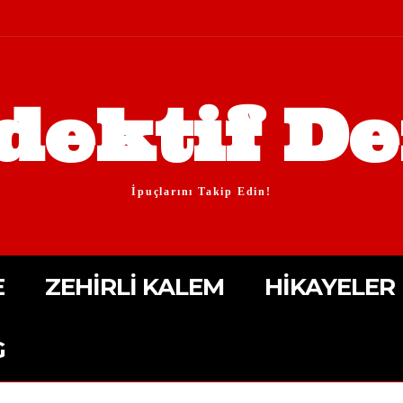
dektif De
İpuçlarını Takip Edin!
E
ZEHIRLI KALEM
HIKAYELER
G