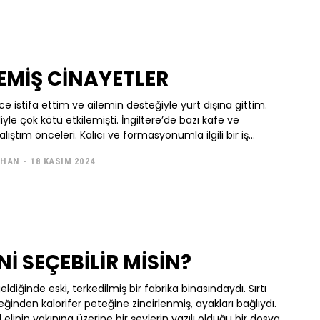
EMİŞ CİNAYETLER
ce istifa ettim ve ailemin desteğiyle yurt dışına gittim.
iyle çok kötü etkilemişti. İngiltere’de bazı kafe ve
ıştım önceleri. Kalıcı ve formasyonumla ilgili bir iş...
IHAN
-
18 KASIM 2024
İ SEÇEBİLİR MİSİN?
ldiğinde eski, terkedilmiş bir fabrika binasındaydı. Sırtı
leğinden kalorifer peteğine zincirlenmiş, ayakları bağlıydı.
elinin yakınına üzerine bir şeylerin yazılı olduğu bir dosya...