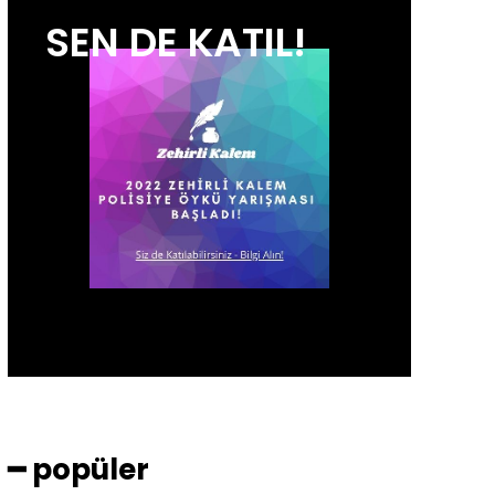
SEN DE KATIL!
━ popüler