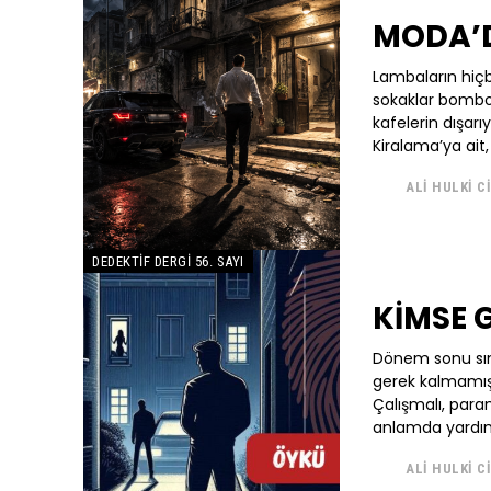
MODA’D
Lambaların hiçb
sokaklar bombo
kafelerin dışarı
Kiralama’ya ait, 
ALI HULKI C
DEDEKTIF DERGI 56. SAYI
KİMSE 
Dönem sonu sın
gerek kalmamış
Çalışmalı, par
anlamda yardımlar
ALI HULKI C