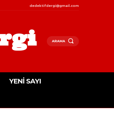
dedektifdergi@gmail.com
rgi
ARAMA
YENI SAYI