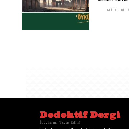
ALI HULKI C
Dedektif Dergi
İpuçlarını Takip Edin!