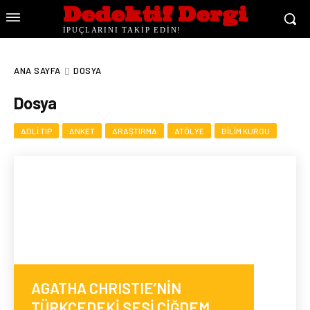
Dedektif Dergi
İPUÇLARINI TAKİP EDİN!
ANA SAYFA
DOSYA
Dosya
ADLI TIP
ANKET
ARAŞTIRMA
ATÖLYE
BILIM KURGU
AGATHA CHRISTIE’NİN
TÜRKÇEDEKİ SESİ ÇİĞDEM