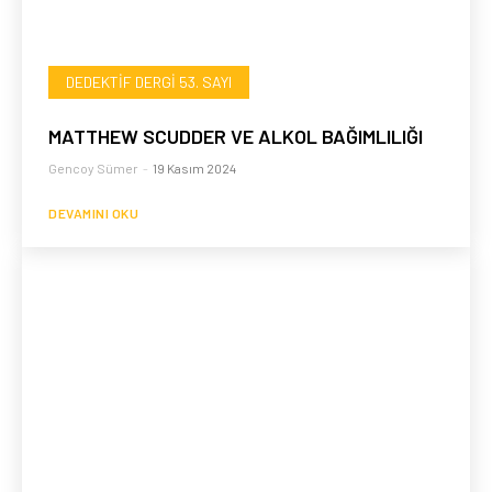
DEDEKTIF DERGI 53. SAYI
MATTHEW SCUDDER VE ALKOL BAĞIMLILIĞI
Gencoy Sümer
-
19 Kasım 2024
DEVAMINI OKU