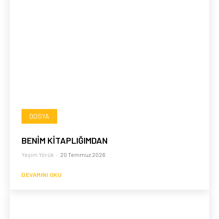
DOSYA
BENİM KİTAPLIĞIMDAN
Yeşim Yörük
-
20 Temmuz 2026
DEVAMINI OKU