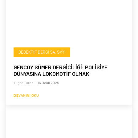
DEDEKTIF DERGI 54. SAYI
GENCOY SÜMER DERGİCİLİĞİ: POLİSİYE
DÜNYASINA LOKOMOTİF OLMAK
Tuğba Turan
-
16 Ocak 2025
DEVAMINI OKU