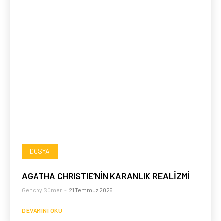
DOSYA
AGATHA CHRISTIE’NİN KARANLIK REALİZMİ
Gencoy Sümer
-
21 Temmuz 2026
DEVAMINI OKU