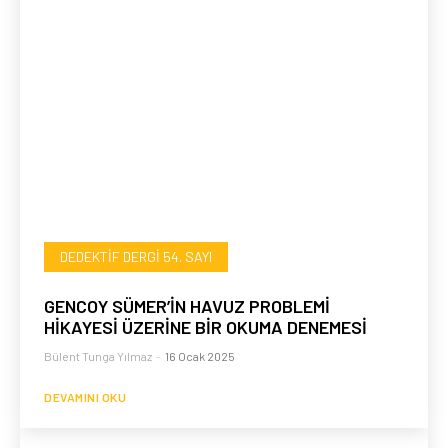
DEDEKTIF DERGI 54. SAYI
GENCOY SÜMER’İN HAVUZ PROBLEMİ
HİKAYESİ ÜZERİNE BİR OKUMA DENEMESİ
Bülent Tunga Yılmaz
-
16 Ocak 2025
DEVAMINI OKU