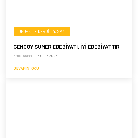
DEDEKTIF DERGI 54. SAYI
GENCOY SÜMER EDEBİYATI, İYİ EDEBİYATTIR
Emel Aslan
-
16 Ocak 2025
DEVAMINI OKU