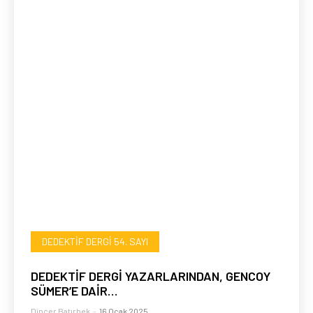
DEDEKTIF DERGI 54. SAYI
DEDEKTİF DERGİ YAZARLARINDAN, GENCOY
SÜMER’E DAİR…
Dinçer Batırbek
-
16 Ocak 2025