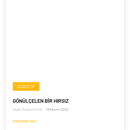
DEDEKTIF
GÖNÜLÇELEN BİR HIRSIZ
Algan Sezgintüredi
-
19 Kasım 2024
DEVAMINI OKU