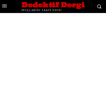
Dedektif Dergi
İPUÇLARINI TAKİP EDİN!