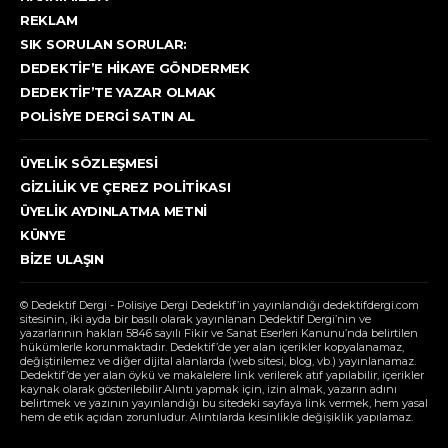
REKLAM
SIK SORULAN SORULAR:
DEDEKTIF’E HIKAYE GÖNDERMEK
DEDEKTIF’TE YAZAR OLMAK
POLISIYE DERGI SATIN AL
ÜYELIK SÖZLEŞMESI
GIZLILIK VE ÇEREZ POLITIKASI
ÜYELIK AYDINLATMA METNI
KÜNYE
BIZE ULAŞIN
© Dedektif Dergi - Polisiye Dergi Dedektif’in yayınlandığı dedektifdergi.com
sitesinin, iki ayda bir basılı olarak yayınlanan Dedektif Dergi’nin ve
yazarlarının hakları 5846 sayılı Fikir ve Sanat Eserleri Kanunu’nda belirtilen
hükümlerle korunmaktadır. Dedektif’de yer alan içerikler kopyalanamaz,
değiştirilemez ve diğer dijital alanlarda (web sitesi, blog, vb.) yayınlanamaz.
Dedektif’de yer alan öykü ve makalelere link verilerek atıf yapılabilir, içerikler
kaynak olarak gösterilebilir.Alıntı yapmak için, izin almak, yazarın adını
belirtmek ve yazının yayınlandığı bu sitedeki sayfaya link vermek, hem yasal
hem de etik açıdan zorunludur. Alıntılarda kesinlikle değişiklik yapılamaz.