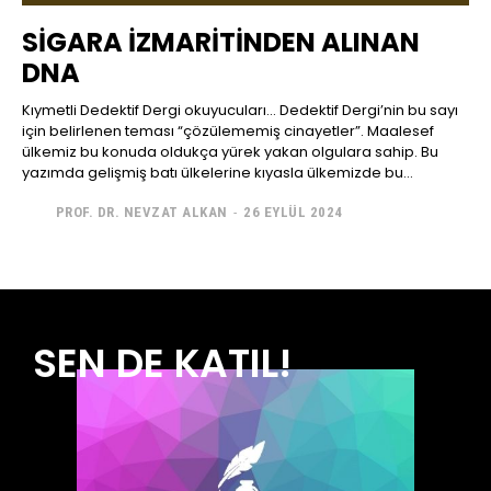
SİGARA İZMARİTİNDEN ALINAN
DNA
Kıymetli Dedektif Dergi okuyucuları... Dedektif Dergi’nin bu sayı
için belirlenen teması “çözülememiş cinayetler”. Maalesef
ülkemiz bu konuda oldukça yürek yakan olgulara sahip. Bu
yazımda gelişmiş batı ülkelerine kıyasla ülkemizde bu...
PROF. DR. NEVZAT ALKAN
-
26 EYLÜL 2024
SEN DE KATIL!