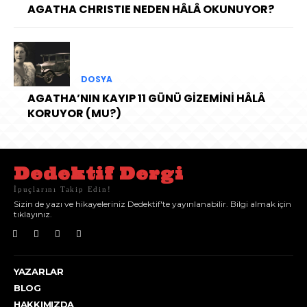
AGATHA CHRISTIE NEDEN HÂLÂ OKUNUYOR?
DOSYA
AGATHA’NIN KAYIP 11 GÜNÜ GİZEMİNİ HÂLÂ
KORUYOR (MU?)
Dedektif Dergi
İpuçlarını Takip Edin!
Sizin de yazı ve hikayeleriniz Dedektif'te yayınlanabilir. Bilgi almak için
tıklayınız.
YAZARLAR
BLOG
HAKKIMIZDA