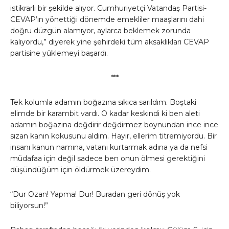
istikrarlı bir şekilde alıyor. Cumhuriyetçi Vatandaş Partisi-
CEVAP’ın yönettiği dönemde emekliler maaşlarını dahi
doğru düzgün alamıyor, aylarca beklemek zorunda
kalıyordu,” diyerek yine şehirdeki tüm aksaklıkları CEVAP
partisine yüklemeyi başardı.
***
Tek kolumla adamın boğazına sıkıca sarıldım. Boştaki
elimde bir karambit vardı. O kadar keskindi ki ben aleti
adamın boğazına değdirir değdirmez boynundan ince ince
sızan kanın kokusunu aldım. Hayır, ellerim titremiyordu. Bir
insanı kanun namına, vatanı kurtarmak adına ya da nefsi
müdafaa için değil sadece ben onun ölmesi gerektiğini
düşündüğüm için öldürmek üzereydim.
“Dur Ozan! Yapma! Dur! Buradan geri dönüş yok
biliyorsun!”