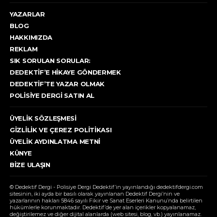
YAZARLAR
BLOG
HAKKIMIZDA
REKLAM
SIK SORULAN SORULAR:
DEDEKTIF’E HIKAYE GÖNDERMEK
DEDEKTIF’TE YAZAR OLMAK
POLISIYE DERGI SATIN AL
ÜYELIK SÖZLEŞMESI
GIZLILIK VE ÇEREZ POLITIKASI
ÜYELIK AYDINLATMA METNI
KÜNYE
BIZE ULAŞIN
© Dedektif Dergi - Polisiye Dergi Dedektif’in yayınlandığı dedektifdergi.com
sitesinin, iki ayda bir basılı olarak yayınlanan Dedektif Dergi’nin ve
yazarlarının hakları 5846 sayılı Fikir ve Sanat Eserleri Kanunu’nda belirtilen
hükümlerle korunmaktadır. Dedektif’de yer alan içerikler kopyalanamaz,
değiştirilemez ve diğer dijital alanlarda (web sitesi, blog, vb.) yayınlanamaz.