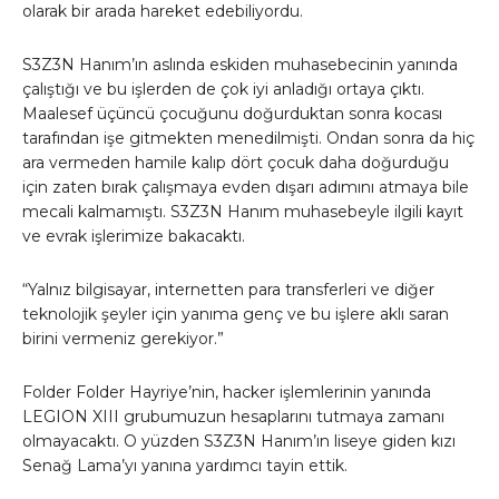
olarak bir arada hareket edebiliyordu.
S3Z3N Hanım’ın aslında eskiden muhasebecinin yanında
çalıştığı ve bu işlerden de çok iyi anladığı ortaya çıktı.
Maalesef üçüncü çocuğunu doğurduktan sonra kocası
tarafından işe gitmekten menedilmişti. Ondan sonra da hiç
ara vermeden hamile kalıp dört çocuk daha doğurduğu
için zaten bırak çalışmaya evden dışarı adımını atmaya bile
mecali kalmamıştı. S3Z3N Hanım muhasebeyle ilgili kayıt
ve evrak işlerimize bakacaktı.
“Yalnız bilgisayar, internetten para transferleri ve diğer
teknolojik şeyler için yanıma genç ve bu işlere aklı saran
birini vermeniz gerekiyor.”
Folder Folder Hayriye’nin, hacker işlemlerinin yanında
LEGION XIII grubumuzun hesaplarını tutmaya zamanı
olmayacaktı. O yüzden S3Z3N Hanım’ın liseye giden kızı
Senağ Lama’yı yanına yardımcı tayin ettik.