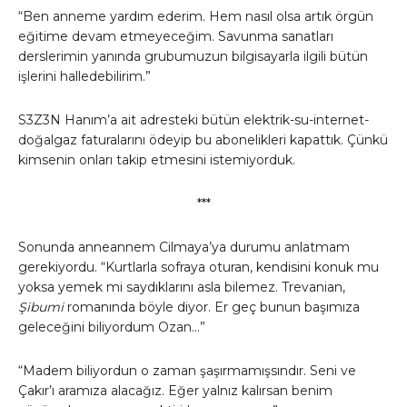
“Ben anneme yardım ederim. Hem nasıl olsa artık örgün
eğitime devam etmeyeceğim. Savunma sanatları
derslerimin yanında grubumuzun bilgisayarla ilgili bütün
işlerini halledebilirim.”
S3Z3N Hanım’a ait adresteki bütün elektrik-su-internet-
doğalgaz faturalarını ödeyip bu abonelikleri kapattık. Çünkü
kimsenin onları takip etmesini istemiyorduk.
***
Sonunda anneannem Cilmaya’ya durumu anlatmam
gerekiyordu. “Kurtlarla sofraya oturan, kendisini konuk mu
yoksa yemek mi saydıklarını asla bilemez. Trevanian,
Şibumi
romanında böyle diyor. Er geç bunun başımıza
geleceğini biliyordum Ozan…”
“Madem biliyordun o zaman şaşırmamışsındır. Seni ve
Çakır’ı aramıza alacağız. Eğer yalnız kalırsan benim