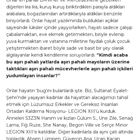
diğerleri lira lira, kuruş kuruş biriktirdikleri parayla aldıkları
arabalara, boğazlarından artırdıklarıyla aldıkları benzinle
biniyorlardı. Onlar hayat yazılımında buldukları açıklar
sayesinde lüksler içinde yaşıyorlarken, hayatı sadece çalışıp
çabalamaktan, eve ekmek getirmekten, biriyle evlenip
yuva kurmaktan ve vatanına milletine faydalı çoluk çocuk
yetiştirmekten ibaret böyle sade ve basit bir şey olarak
algılayanlar kendi kendilerine soruyorlardı:
“Kimdi acaba
bu aşırı pahalı yatlarda aşırı pahalı mayoların üzerine
taktıkları aşırı pahalı mücevherlerle aşırı pahalı içkileri
yudumlayan insanlar?”
Onlar hayatın ‘bug’ını bulanlardı işte. Biz, Sultanat Eyalet-
Şehri’nde yaşayan kadınlar da hayattan alacağımızı tahsil
etmek için Lüzumsuz Erkekler ve Gereksiz İnsanları
Ortadan Kaldırma Nosyonu- LEGION XIII’ü kurduk.
Anneleri S3Z3N Hanım ve kızları Gülüm S., Une Zile, Senağ
Lama, Fiğ Ruze, She Nanay, Begon Ville ve Serçe Minor
LEGION XIII’e katıldılar. Diğer kadınlarla da aynı çatı altında
toplaştık. Ahsen Lümpen, Güvercin Ana, Uçan Kaçan