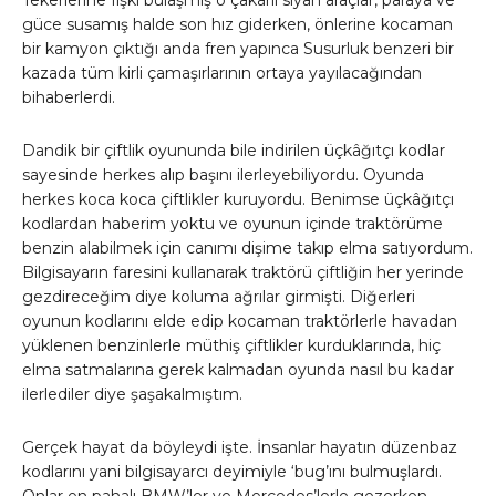
güce susamış halde son hız giderken, önlerine kocaman
bir kamyon çıktığı anda fren yapınca Susurluk benzeri bir
kazada tüm kirli çamaşırlarının ortaya yayılacağından
bihaberlerdi.
Dandik bir çiftlik oyununda bile indirilen üçkâğıtçı kodlar
sayesinde herkes alıp başını ilerleyebiliyordu. Oyunda
herkes koca koca çiftlikler kuruyordu. Benimse üçkâğıtçı
kodlardan haberim yoktu ve oyunun içinde traktörüme
benzin alabilmek için canımı dişime takıp elma satıyordum.
Bilgisayarın faresini kullanarak traktörü çiftliğin her yerinde
gezdireceğim diye koluma ağrılar girmişti. Diğerleri
oyunun kodlarını elde edip kocaman traktörlerle havadan
yüklenen benzinlerle müthiş çiftlikler kurduklarında, hiç
elma satmalarına gerek kalmadan oyunda nasıl bu kadar
ilerlediler diye şaşakalmıştım.
Gerçek hayat da böyleydi işte. İnsanlar hayatın düzenbaz
kodlarını yani bilgisayarcı deyimiyle ‘bug’ını bulmuşlardı.
Onlar en pahalı BMW’ler ve Mercedes’lerle gezerken