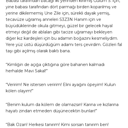
Babası tarafından bacağı iki yerinden kırılmış Gülüm S. için,
yine babası tarafından dört parmağı birden koparılmış ve
yerine dikilememiş Une Zile için, sürekli dayak yemiş,
tecavüze uğramış anneleri S3Z3N Hanım için ve
büyüdüklerinde okula gitmeyi, güzel bir gelecek hayal
etmeyi değil de ablaları gibi tacize uğramayı bekleyen
diğer kız kardeşleri için bu adamın boğazını kesmeliydim.
Yere yüz üstü düşürdüğüm adamı ters çevirdim. Gözleri fal
taşı gibi açılmış olarak baktı bana.
“Kimliğin de açığa çıktığına göre bahanen kalmadı
herhalde Mavi Sakal!”
“Veririm! Ne istersen veririm! Elini ayağını öpeyim! Kulun
kölen olayım!”
“Benim kulum da kölem de olamazsın! Karına ve kızlarına
hayatı zindan etmeden düşünecektin bunları!”
“Bak Ozan! Herkesi tanırım! Kimi sorsan tanırım ben!