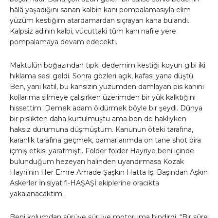
hâlâ yaşadığını sanan kalbin kanı pompalamasıyla elim
yüzüm kestiğim atardamardan sıçrayan kana bulandı.
Kalpsiz adinin kalbi, vücuttaki tüm kanı nafile yere
pompalamaya devam edecekti.
Maktulün boğazından tıpkı dedemim kestiği koyun gibi iki
hıklama sesi geldi. Sonra gözleri açık, kafası yana düştü.
Ben, yani katil, bu kansızın yüzümden damlayan pis kanını
kollarıma silmeye çalışırken üzerimden bir yük kalktığını
hissettim. Demek adam öldürmek böyle bir şeydi. Dünya
bir pislikten daha kurtulmuştu ama ben de haklıyken
haksız durumuna düşmüştüm. Kanunun öteki tarafına,
karanlık tarafına geçmek, damarlarımda on tane shot bira
içmiş etkisi yaratmıştı. Folder folder Hayriye beni içinde
bulunduğum hezeyan halinden uyandırmasa Kozak
Hayri’nin Her Emre Amade Şaşkın Hatta İşi Başından Aşkın
Askerler İnisiyatifi-HAŞAŞİ ekiplerine oracıkta
yakalanacaktım.
Beni kolumdan sürüye sürüye motoruma bindirdi. “Bir süre