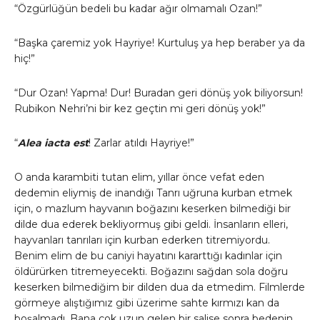
“Özgürlüğün bedeli bu kadar ağır olmamalı Ozan!”
“Başka çaremiz yok Hayriye! Kurtuluş ya hep beraber ya da
hiç!”
“Dur Ozan! Yapma! Dur! Buradan geri dönüş yok biliyorsun!
Rubikon Nehri’ni bir kez geçtin mi geri dönüş yok!”
“
Alea iacta est
! Zarlar atıldı Hayriye!”
O anda karambiti tutan elim, yıllar önce vefat eden
dedemin eliymiş de inandığı Tanrı uğruna kurban etmek
için, o mazlum hayvanın boğazını keserken bilmediği bir
dilde dua ederek bekliyormuş gibi geldi. İnsanların elleri,
hayvanları tanrıları için kurban ederken titremiyordu.
Benim elim de bu caniyi hayatını kararttığı kadınlar için
öldürürken titremeyecekti. Boğazını sağdan sola doğru
keserken bilmediğim bir dilden dua da etmedim. Filmlerde
görmeye alıştığımız gibi üzerime sahte kırmızı kan da
boşalmadı. Bana çok uzun gelen bir salise sonra bedenin