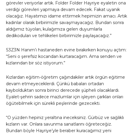
görevler veriyorlar artık. Folder Folder Hayriye eyaletin ona
verdiği görevleri yapmaya devam edecek. Fakat uyanık
olacağız. Hayatımızı idame ettirmek hepimizin amacı. Artık
kadınlar olarak birbirimizle savaşmayacağız. Bundan sonra
aldığımız tüyoları, kulağımıza gelen duyumlarla
dedikoduları ve tehlikeleri birbirimizle paylaşacağız.”
S3Z3N Hanım’ı hastaneden evine bırakırken konuyu açtım:
“Seni o şerefsiz kocandan kurtaracağım. Ama senden ve
kızlarından bir söz istiyorum.”
Kızlardan eğitim-öğretim çağındakiler artık örgün eğitime
devam etmeyeceklerdi. Çünkü babaları ortadan
kaybolduktan sonra birinci derecede şüpheli olacaklardı.
Eyalet-şehrin sadece mazlumlar için işleyen çarkları onları
öğütebilmek için sürekli peşlerinde gezecekti.
“O yüzden hepiniz yeraltına ineceksiniz. Gürbüz ve sağlıklı
kızların var. Onlara savunma sanatlarını öğreteceğiz.
Bundan böyle Hayriye’yle beraber kuracağımız yeni