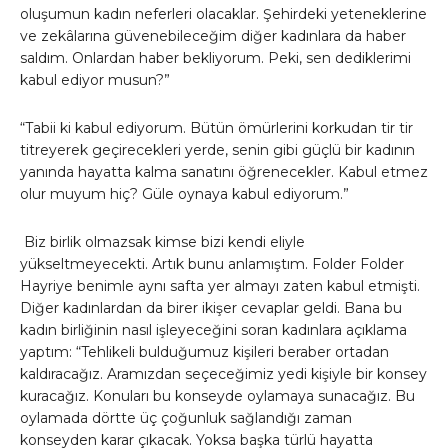
oluşumun kadın neferleri olacaklar. Şehirdeki yeteneklerine
ve zekâlarına güvenebileceğim diğer kadınlara da haber
saldım. Onlardan haber bekliyorum. Peki, sen dediklerimi
kabul ediyor musun?”
“Tabii ki kabul ediyorum. Bütün ömürlerini korkudan tir tir
titreyerek geçirecekleri yerde, senin gibi güçlü bir kadının
yanında hayatta kalma sanatını öğrenecekler. Kabul etmez
olur muyum hiç? Güle oynaya kabul ediyorum.”
Biz birlik olmazsak kimse bizi kendi eliyle
yükseltmeyecekti. Artık bunu anlamıştım. Folder Folder
Hayriye benimle aynı safta yer almayı zaten kabul etmişti.
Diğer kadınlardan da birer ikişer cevaplar geldi. Bana bu
kadın birliğinin nasıl işleyeceğini soran kadınlara açıklama
yaptım: “Tehlikeli bulduğumuz kişileri beraber ortadan
kaldıracağız. Aramızdan seçeceğimiz yedi kişiyle bir konsey
kuracağız. Konuları bu konseyde oylamaya sunacağız. Bu
oylamada dörtte üç çoğunluk sağlandığı zaman
konseyden karar çıkacak. Yoksa başka türlü hayatta