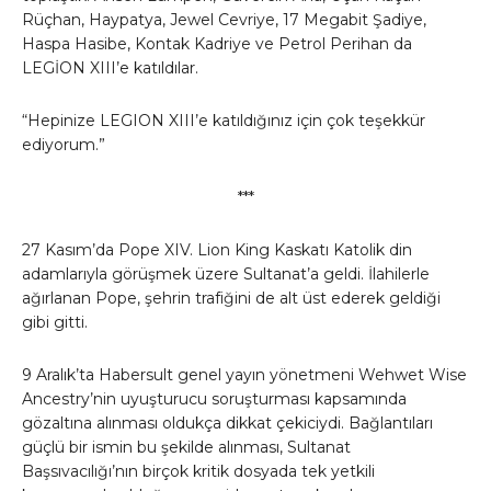
Rüçhan, Haypatya, Jewel Cevriye, 17 Megabit Şadiye,
Haspa Hasibe, Kontak Kadriye ve Petrol Perihan da
LEGİON XIII’e katıldılar.
“Hepinize LEGION XIII’e katıldığınız için çok teşekkür
ediyorum.”
***
27 Kasım’da Pope XIV. Lion King Kaskatı Katolik din
adamlarıyla görüşmek üzere Sultanat’a geldi. İlahilerle
ağırlanan Pope, şehrin trafiğini de alt üst ederek geldiği
gibi gitti.
9 Aralık’ta Habersult genel yayın yönetmeni Wehwet Wise
Ancestry’nin uyuşturucu soruşturması kapsamında
gözaltına alınması oldukça dikkat çekiciydi. Bağlantıları
güçlü bir ismin bu şekilde alınması, Sultanat
Başsıvacılığı’nın birçok kritik dosyada tek yetkili