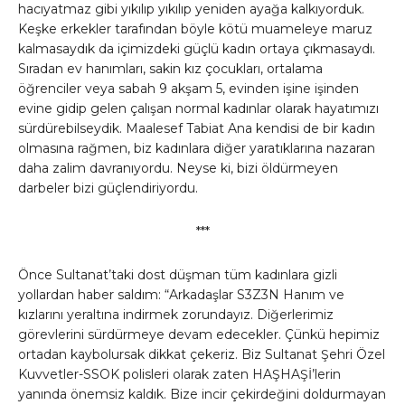
hacıyatmaz gibi yıkılıp yıkılıp yeniden ayağa kalkıyorduk.
Keşke erkekler tarafından böyle kötü muameleye maruz
kalmasaydık da içimizdeki güçlü kadın ortaya çıkmasaydı.
Sıradan ev hanımları, sakin kız çocukları, ortalama
öğrenciler veya sabah 9 akşam 5, evinden işine işinden
evine gidip gelen çalışan normal kadınlar olarak hayatımızı
sürdürebilseydik. Maalesef Tabiat Ana kendisi de bir kadın
olmasına rağmen, biz kadınlara diğer yaratıklarına nazaran
daha zalim davranıyordu. Neyse ki, bizi öldürmeyen
darbeler bizi güçlendiriyordu.
***
Önce Sultanat’taki dost düşman tüm kadınlara gizli
yollardan haber saldım: “Arkadaşlar S3Z3N Hanım ve
kızlarını yeraltına indirmek zorundayız. Diğerlerimiz
görevlerini sürdürmeye devam edecekler. Çünkü hepimiz
ortadan kaybolursak dikkat çekeriz. Biz Sultanat Şehri Özel
Kuvvetler-SSOK polisleri olarak zaten HAŞHAŞİ’lerin
yanında önemsiz kaldık. Bize incir çekirdeğini doldurmayan