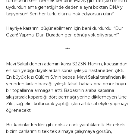
torunusun sen! Demek kendine Maviş gibi tatlişko bir isim
uydurdun ama genetiğinde dedenle aynı boktan DNA’yı
taşıyorsun! Sen her türlü ölümü hak ediyorsun ulan!”
Hayriye kararımı düşünebilmem için beni durdurdu: “Dur
Ozan! Yapma! Dur! Buradan geri dönüş yok biliyorsun!”
***
Mavi Sakal denen adamın karısı S3Z3N Hanım, kocasından
en son yediği dayaklardan sonra iyileşip hastaneden çıktı.
En büyük kızı Gülüm S.’nin babası Mavi Sakal tarafından iki
yerinden kırılan bacağı iyileşti fakat babası ona ömür boyu
bir topallama armağan etti. Babasının araba kapısına
sıkıştırarak kopardığı dört parmağı yerine dikilemeyen Une
Zile, sağ elini kullanarak yaptığı işleri artık sol eliyle yapmayı
öğrenecekti.
Biz kadınlar kediler gibi dokuz canlı yaratıklardık. Bir erkek
bizim canlarımızı tek tek almaya çalışmaya görsün,