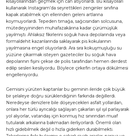
kısayollarından geçmek için can atıyorlardı. Bu kısayolları
kullanarak Instagram’da seyrettikleri zenginler sınıfına
kapak atabilmek için ellerinden geleni artlarına
koymuyorlardı. Tepeden tırnağa, sağcısından solcusuna,
mütedeyyininden muhafazakârına kadar çürümüşlük
yayılmıştı. Ahlaksız fikirlerini soğuk hava depolarında veya
formaldehit kazanlarında saklayarak pis kokularının
yayılmasına engel oluyorlardı. Ara sıra kokuşmuşluğu su
yüzüne çıkarmak isteyen gazeteciler bu soğuk hava
depolarının fişini çekse de polis tarafından hemen derdest
edilip sesleri kesiliyordu. Böylece çirkefin ortaya dökülmesi
engelleniyordu.
Gemisini yürüten kaptanlar bu geminin ileride çok büyük
bir şelaleye doğru sürüklendiğinin farkında değillerdi.
Neredeyse denizlere bile döşeyecekleri asfalt yollardan,
onlara her türlü ayrıcalığı sağlayan çakarları ışıl ışıl parlayarak
yol alıyorlar, vatandaş için konmuş hız sınırından muaf
tutularak arkalarına bakmadan ilerliyorlardı. Önemli olan
hızlı gidebilmek değil o hızla giderken durabilmekti.
Tekerlerine fışkı bulaşmış o çakarlı siyah araçlar, paraya ve