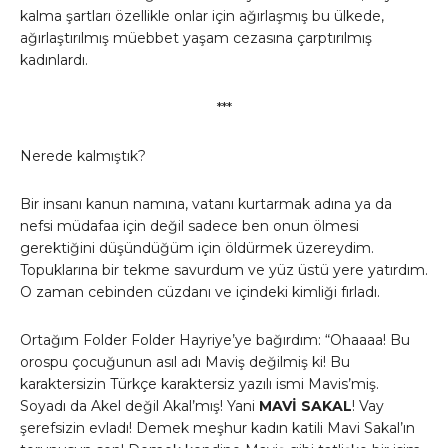
kalma şartları özellikle onlar için ağırlaşmış bu ülkede,
ağırlaştırılmış müebbet yaşam cezasına çarptırılmış
kadınlardı.
***
Nerede kalmıştık?
Bir insanı kanun namına, vatanı kurtarmak adına ya da
nefsi müdafaa için değil sadece ben onun ölmesi
gerektiğini düşündüğüm için öldürmek üzereydim.
Topuklarına bir tekme savurdum ve yüz üstü yere yatırdım.
O zaman cebinden cüzdanı ve içindeki kimliği fırladı.
Ortağım Folder Folder Hayriye’ye bağırdım: “Ohaaaa! Bu
orospu çocuğunun asıl adı Maviş değilmiş ki! Bu
karaktersizin Türkçe karaktersiz yazılı ismi Mavis’miş.
Soyadı da Akel değil Akal’mış! Yani
MAVİ SAKAL
! Vay
şerefsizin evladı! Demek meşhur kadın katili Mavi Sakal’ın