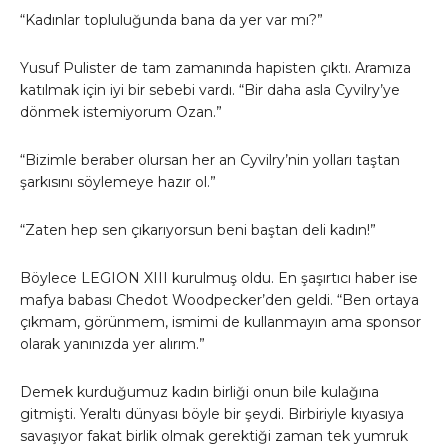
“Kadınlar topluluğunda bana da yer var mı?”
Yusuf Pulister de tam zamanında hapisten çıktı. Aramıza
katılmak için iyi bir sebebi vardı. “Bir daha asla Cyvilry’ye
dönmek istemiyorum Ozan.”
“Bizimle beraber olursan her an Cyvilry’nin yolları taştan
şarkısını söylemeye hazır ol.”
“Zaten hep sen çıkarıyorsun beni baştan deli kadın!”
Böylece LEGION XIII kurulmuş oldu. En şaşırtıcı haber ise
mafya babası Chedot Woodpecker’den geldi. “Ben ortaya
çıkmam, görünmem, ismimi de kullanmayın ama sponsor
olarak yanınızda yer alırım.”
Demek kurduğumuz kadın birliği onun bile kulağına
gitmişti. Yeraltı dünyası böyle bir şeydi. Birbiriyle kıyasıya
savaşıyor fakat birlik olmak gerektiği zaman tek yumruk