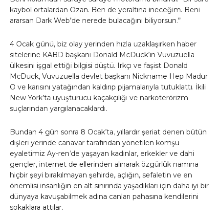
kaybol ortalardan Ozan. Ben de yeraltına ineceğim. Beni
ararsan Dark Web’de nerede bulacağını biliyorsun.”
4 Ocak günü, biz olay yerinden hızla uzaklaşırken haber
sitelerine KABD başkanı Donald McDuck’ın Vuvuzuella
ülkesini işgal ettiği bilgisi düştü. Irkçı ve faşist Donald
McDuck, Vuvuzuella devlet başkanı Nickname Hep Madur
O ve karısını yatağından kaldırıp pijamalarıyla tutuklattı. İkili
New York’ta uyuşturucu kaçakçılığı ve narkoterörizm
suçlarından yargılanacaklardı.
Bundan 4 gün sonra 8 Ocak’ta, yıllardır şeriat denen bütün
dişleri yerinde canavar tarafından yönetilen komşu
eyaletimiz Ay-ren’de yaşayan kadınlar, erkekler ve dahi
gençler, internet de ellerinden alınarak özgürlük namına
hiçbir şeyi bırakılmayan şehirde, açlığın, sefaletin ve en
önemlisi insanlığın en alt sınırında yaşadıkları için daha iyi bir
dünyaya kavuşabilmek adına canları pahasına kendilerini
sokaklara attılar.