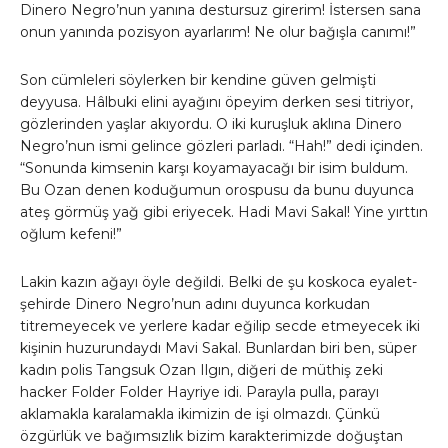
Dinero Negro’nun yanına destursuz girerim! İstersen sana
onun yanında pozisyon ayarlarım! Ne olur bağışla canımı!”
Son cümleleri söylerken bir kendine güven gelmişti
deyyusa. Hâlbuki elini ayağını öpeyim derken sesi titriyor,
gözlerinden yaşlar akıyordu. O iki kuruşluk aklına Dinero
Negro’nun ismi gelince gözleri parladı. “Hah!” dedi içinden.
“Sonunda kimsenin karşı koyamayacağı bir isim buldum.
Bu Ozan denen koduğumun orospusu da bunu duyunca
ateş görmüş yağ gibi eriyecek. Hadi Mavi Sakal! Yine yırttın
oğlum kefeni!”
Lakin kazın ağayı öyle değildi. Belki de şu koskoca eyalet-
şehirde Dinero Negro’nun adını duyunca korkudan
titremeyecek ve yerlere kadar eğilip secde etmeyecek iki
kişinin huzurundaydı Mavi Sakal. Bunlardan biri ben, süper
kadın polis Tangsuk Ozan Ilgın, diğeri de müthiş zeki
hacker Folder Folder Hayriye idi. Parayla pulla, parayı
aklamakla karalamakla ikimizin de işi olmazdı. Çünkü
özgürlük ve bağımsızlık bizim karakterimizde doğuştan