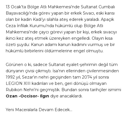
13 Ocak’ta Bölge Atlı Mahkemesi’nde Sultanat Cumbalı
Başsıvacılığı’nda görev yapan bir erkek Sıvacı, eski karısı
olan bir kadın Kadı’yı silahla ateş ederek yaraladı. Apaçık
Ceza İnfilak Kurumu’nda hükümlü olup Bölge Atlı
Mahkemesi’nde çaycı görevi yapan bir kişi, erkek sıvacıyı
ikinci kez ateş etmek üzereyken engelledi. Olayın kısa
özeti şuydu: Kanun adamı kanun kadınını vurmuş ve bir
hükümlü birbirlerini öldürmelerine engel olmuştu.
Görünen o ki, sadece Sultanat eyalet-şehrimin değil tüm
dünyanın çivisi çıkmıştı. İsa’nın ellerinden çivilenmesinden
1992 yıl, Sezar’ın nehri geçişinden tam 2074 yıl sonra
LEGION XIII kadınları ve ben, geri dönüşü olmayan
Rubikon Nehri’ni geçmiştik. Bundan sonra tarihçiler ismimi
Ozan -Occisor- Ilgın
diye anacaklardı.
Yeni Maceralarla Devam Edecek…