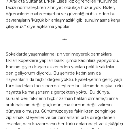
7 Aralık’ta Sultanat Erkek Lisesi kız öğrencileri “Kurumda
tacizi normalleştiren zihniyet oldukça huzur yok. Bizler,
öğrencilerin mahremiyetini ve güvenliğini ihlal eden bu
davranışların ‘küçük bir anlaşmazlık’ gibi sunulmasına karşı
çıkıyoruz.” diye açıklama yaptılar.
***
Sokaklarda yaşamalarına izin verilmeyerek barınaklara
tıkılan köpeklere yapılan baskı, şimdi kadınlara yapılıyordu.
Kadının giyim-kuşamı üzerinden yapılan politik saldırılar
ben geliyorum diyordu. Bu şehirde kadınların da
hayvanların da hiçbir değeri yoktu. Eyalet-şehrin genç yaşlı
tüm kadınlara tacizi normalleştiren bu ikliminde başka türlü
hayatta kalma şansımız gerçekten yoktu. Bu dünya,
kurulalı beri fakirlerin hiçbir zaman hakları olmamıştı ama
artık haklının değil güçlünün, mazlumun değil zalimin
dünyası olmuştu. Günümüzdeyse fakirlikten zenginliğe
zıplamak isteyenler ve bir zamanların orta direği denen
insanlar, para kazanmanın her türlü dolambaçlı ve üçkâğıtçı