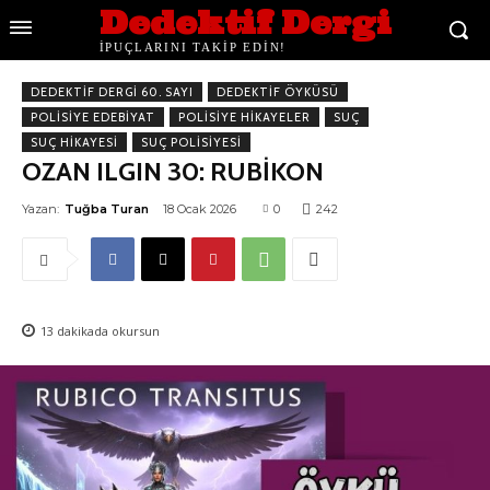
Dedektif Dergi
İPUÇLARINI TAKİP EDİN!
DEDEKTIF DERGI 60. SAYI
DEDEKTIF ÖYKÜSÜ
POLISIYE EDEBIYAT
POLISIYE HIKAYELER
SUÇ
SUÇ HIKAYESI
SUÇ POLISIYESI
OZAN ILGIN 30: RUBİKON
Yazan:
Tuğba Turan
18 Ocak 2026
0
242
13
dakikada okursun