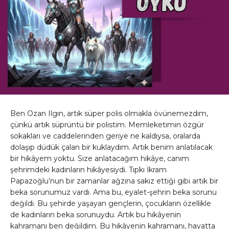
Ben Ozan Ilgın, artık süper polis olmakla övünemezdim,
çünkü artık süprüntü bir polistim. Memleketimin özgür
sokakları ve caddelerinden geriye ne kaldıysa, oralarda
dolaşıp düdük çalan bir kuklaydım. Artık benim anlatılacak
bir hikâyem yoktu. Size anlatacağım hikâye, canım
şehrimdeki kadınların hikâyesiydi. Tıpkı İkram
Papazoğlu’nun bir zamanlar ağzına sakız ettiği gibi artık bir
beka sorunumuz vardı. Ama bu, eyalet-şehrin beka sorunu
değildi. Bu şehirde yaşayan gençlerin, çocukların özellikle
de kadınların beka sorunuydu. Artık bu hikâyenin
kahramanı ben değildim. Bu hikâyenin kahramanı, hayatta