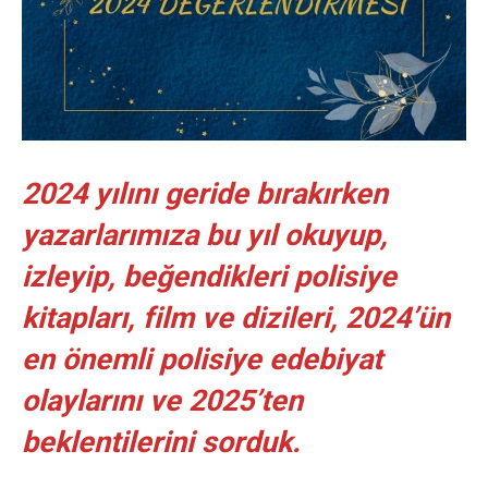
2024 yılını geride bırakırken
yazarlarımıza bu yıl okuyup,
izleyip, beğendikleri polisiye
kitapları, film ve dizileri, 2024’ün
en önemli polisiye edebiyat
olaylarını ve 2025’ten
beklentilerini sorduk.