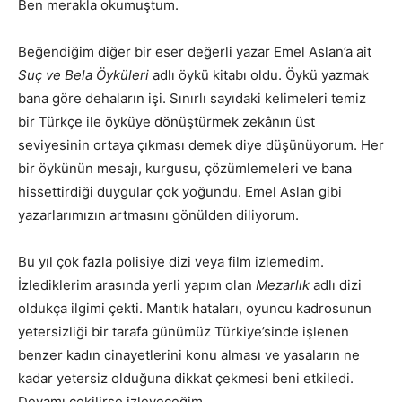
Ben merakla okumuştum.
Beğendiğim diğer bir eser değerli yazar Emel Aslan’a ait
Suç ve Bela Öyküleri
adlı öykü kitabı oldu. Öykü yazmak
bana göre dehaların işi. Sınırlı sayıdaki kelimeleri temiz
bir Türkçe ile öyküye dönüştürmek zekânın üst
seviyesinin ortaya çıkması demek diye düşünüyorum. Her
bir öykünün mesajı, kurgusu, çözümlemeleri ve bana
hissettirdiği duygular çok yoğundu. Emel Aslan gibi
yazarlarımızın artmasını gönülden diliyorum.
Bu yıl çok fazla polisiye dizi veya film izlemedim.
İzlediklerim arasında yerli yapım olan
Mezarlık
adlı dizi
oldukça ilgimi çekti. Mantık hataları, oyuncu kadrosunun
yetersizliği bir tarafa günümüz Türkiye’sinde işlenen
benzer kadın cinayetlerini konu alması ve yasaların ne
kadar yetersiz olduğuna dikkat çekmesi beni etkiledi.
Devamı çekilirse izleyeceğim.