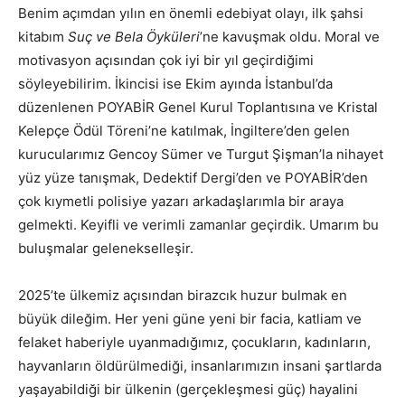
Benim açımdan yılın en önemli edebiyat olayı, ilk şahsi
kitabım
Suç ve Bela Öyküleri
’ne kavuşmak oldu. Moral ve
motivasyon açısından çok iyi bir yıl geçirdiğimi
söyleyebilirim. İkincisi ise Ekim ayında İstanbul’da
düzenlenen POYABİR Genel Kurul Toplantısına ve Kristal
Kelepçe Ödül Töreni’ne katılmak, İngiltere’den gelen
kurucularımız Gencoy Sümer ve Turgut Şişman’la nihayet
yüz yüze tanışmak, Dedektif Dergi’den ve POYABİR’den
çok kıymetli polisiye yazarı arkadaşlarımla bir araya
gelmekti. Keyifli ve verimli zamanlar geçirdik. Umarım bu
buluşmalar gelenekselleşir.
2025’te ülkemiz açısından birazcık huzur bulmak en
büyük dileğim. Her yeni güne yeni bir facia, katliam ve
felaket haberiyle uyanmadığımız, çocukların, kadınların,
hayvanların öldürülmediği, insanlarımızın insani şartlarda
yaşayabildiği bir ülkenin (gerçekleşmesi güç) hayalini