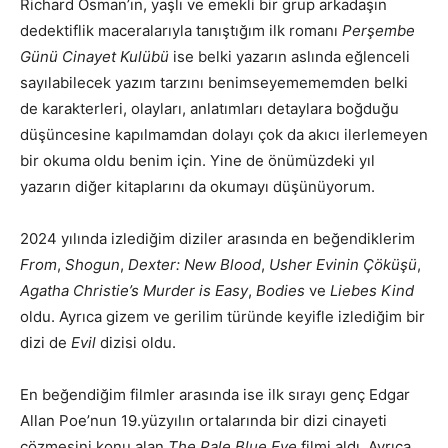
Richard Osman’ın, yaşlı ve emekli bir grup arkadaşın
dedektiflik maceralarıyla tanıştığım ilk romanı
Perşembe
Günü Cinayet Kulübü
ise belki yazarın aslında eğlenceli
sayılabilecek yazım tarzını benimseyemememden belki
de karakterleri, olayları, anlatımları detaylara boğduğu
düşüncesine kapılmamdan dolayı çok da akıcı ilerlemeyen
bir okuma oldu benim için. Yine de önümüzdeki yıl
yazarın diğer kitaplarını da okumayı düşünüyorum.
2024 yılında izlediğim diziler arasında en beğendiklerim
From
,
Shogun
,
Dexter: New Blood
,
Usher Evinin Çöküşü
,
Agatha Christie’s Murder is Easy
,
Bodies
ve
Liebes Kind
oldu. Ayrıca gizem ve gerilim türünde keyifle izlediğim bir
dizi de
Evil
dizisi oldu.
En beğendiğim filmler arasında ise ilk sırayı genç Edgar
Allan Poe’nun 19.yüzyılın ortalarında bir dizi cinayeti
çözmesini konu alan
The Pale Blue Eye
filmi aldı. Ayrıca