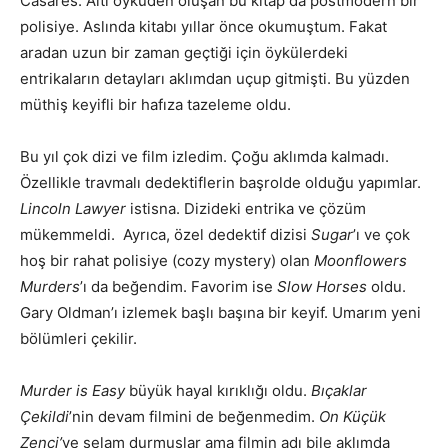
Casares. Altı öyküden oluşan bu kitap da postmodern bir
polisiye. Aslında kitabı yıllar önce okumuştum. Fakat
aradan uzun bir zaman geçtiği için öykülerdeki
entrikaların detayları aklımdan uçup gitmişti. Bu yüzden
müthiş keyifli bir hafıza tazeleme oldu.
Bu yıl çok dizi ve film izledim. Çoğu aklımda kalmadı.
Özellikle travmalı dedektiflerin başrolde olduğu yapımlar.
Lincoln Lawyer
istisna. Dizideki entrika ve çözüm
mükemmeldi. Ayrıca, özel dedektif dizisi
Sugar
’ı ve çok
hoş bir rahat polisiye (cozy mystery) olan
Moonflowers
Murders
’ı da beğendim. Favorim ise
Slow Horses
oldu.
Gary Oldman’ı izlemek başlı başına bir keyif. Umarım yeni
bölümleri çekilir.
Murder is Easy
büyük hayal kırıklığı oldu.
Bıçaklar
Çekildi
’nin devam filmini de beğenmedim.
On Küçük
Zenci’
ye selam durmuşlar ama filmin adı bile aklımda