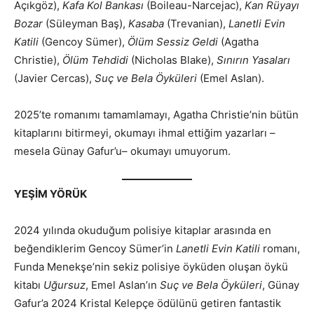
Açıkgöz),
Kafa Kol Bankası
(Boileau-Narcejac),
Kan Rüyayı
Bozar
(Süleyman Baş),
Kasaba
(Trevanian),
Lanetli Evin
Katili
(Gencoy Sümer),
Ölüm Sessiz Geldi
(Agatha
Christie),
Ölüm Tehdidi
(Nicholas Blake),
Sınırın Yasaları
(Javier Cercas),
Suç ve Bela Öyküleri
(Emel Aslan).
2025’te romanımı tamamlamayı, Agatha Christie’nin bütün
kitaplarını bitirmeyi, okumayı ihmal ettiğim yazarları –
mesela Günay Gafur’u– okumayı umuyorum.
YEŞİM YÖRÜK
2024 yılında okuduğum polisiye kitaplar arasında en
beğendiklerim Gencoy Sümer’in
Lanetli Evin Katili
romanı,
Funda Menekşe’nin sekiz polisiye öyküden oluşan öykü
kitabı
Uğursuz
, Emel Aslan’ın
Suç ve Bela Öyküleri
, Günay
Gafur’a 2024 Kristal Kelepçe ödülünü getiren fantastik