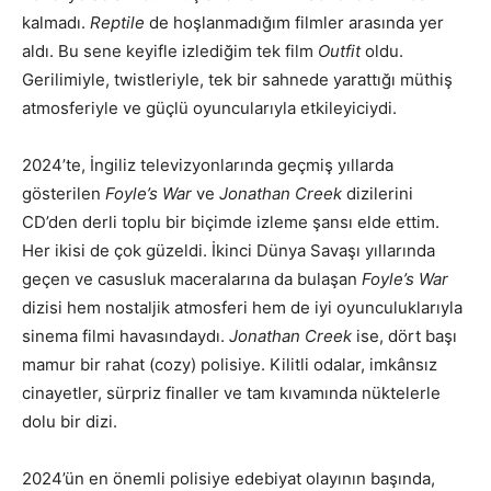
kalmadı.
Reptile
de hoşlanmadığım filmler arasında yer
aldı. Bu sene keyifle izlediğim tek film
Outfit
oldu.
Gerilimiyle, twistleriyle, tek bir sahnede yarattığı müthiş
atmosferiyle ve güçlü oyuncularıyla etkileyiciydi.
2024’te, İngiliz televizyonlarında geçmiş yıllarda
gösterilen
Foyle’s War
ve
Jonathan Creek
dizilerini
CD’den derli toplu bir biçimde izleme şansı elde ettim.
Her ikisi de çok güzeldi. İkinci Dünya Savaşı yıllarında
geçen ve casusluk maceralarına da bulaşan
Foyle’s War
dizisi hem nostaljik atmosferi hem de iyi oyunculuklarıyla
sinema filmi havasındaydı.
Jonathan Creek
ise, dört başı
mamur bir rahat (cozy) polisiye. Kilitli odalar, imkânsız
cinayetler, sürpriz finaller ve tam kıvamında nüktelerle
dolu bir dizi.
2024’ün en önemli polisiye edebiyat olayının başında,