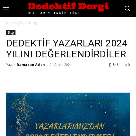
Dedektif Dergi
İPUÇLARINI TAKİP EDİN!
Ana Sayfa
Blog
Blog
DEDEKTİF YAZARLARI 2024
YILINI DEĞERLENDİRDİLER
Yazar
Ramazan Atlen
-
24 Aralık 2024
846
0