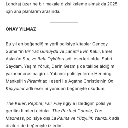
Londra) üzerine bir makale dizisi kaleme almak da 2025
için ana planlarım arasında.
ÖNAY YILMAZ
Bu yıl en beğendiğim yerli polisiye kitaplar Gencoy
Sümer’in
Bir Yaz Günüydü
ve
Lanetli Evin Katili
, Emel
Aslan’ın
Suç ve Bela Öyküleri
adlı eserleri oldu. Sabri
Saydam, Yeşim Yörük, Derin Gezmiş de takibe aldığım
yazarlar arasına girdi. Yabancı polisiyelerde Henning
Mankell’in
Piramit
adlı eseri ile Agatha Christie’nin
On
Kişiydiler
adlı eserini yeniden beğeniyle okudum.
The Killer
,
Reptile
,
Fair Play
ilgiyle izlediğim polisiye
gerilim filmleri oldular.
The Perfect Couple, The
Madness
, polisiye dışı
La Palma
ve
Yüzyıllık Yalnızlık
adlı
dizileri de beğeniyle izledim.