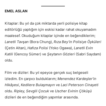
EMEL ASLAN
Kitaplar: Bu yıl da çok miktarda yerli polisiye kitap
editörlüğü yaptığım için eskisi kadar rahat okuyamadım
maalesef. Okuduğum kitaplar içinde en beğendiklerim;
Lanetli Tavşan
(Bora Chung),
Rıza Bey’in Polisiye Öyküleri
(Çetin Altan),
Hafıza Polisi
(Yoko Ogawa),
Lanetli Evin
Katili
(Gencoy Sümer) ve
Şeytanın Gözleri
(Sabri Saydam)
oldu.
Film ve diziler: Bu yıl epeyce gerçek suç belgeseli
izledim. En çarpıcı bulduklarım;
Menendez Kardeşler’in
Hikâyesi
,
Kedilere Bulaşmayın
ve
Laci Peterson Cinayeti
oldu.
Ripley, Sevgili Çocuk
ve
Uscher Evinin Çöküşü
dizileri de en beğendiğim yapımlar arasında.