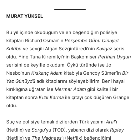
MURAT YÜKSEL
Bu yıl içinde okuduğum ve en beğendiğim polisiye
kitapları Richard Osman’ın
Perşembe Günü Cinayet
Kulübü
ve sevgili Algan Sezgintüredi’nin
Kavgaz
serisi
oldu. Yine Tuna Kiremitçi’nin Başkomiser
Perihan Uygun
serisini de keyifle okudum. Öykü türünde ise Jo
Nesbo’nun
Kıskanç Adam
kitabıyla Gencoy Sümer’in
Bir
Yaz Günüydü
adlı kitaplarını söyleyebilirim. Beni hayal
kırıklığına uğratan ise
Mermer Adam
gibi kaliteli bir
kitaptan sonra
Kızıl Karma
ile çıtayı çok düşüren Grange
oldu.
Suç ve polisiye temalı dizilerden Türk yapımı
Araf
’ı
(Netflix) ve
Sorgu
’yu (TOD), yabancı dizi olarak
Ripley
(Netflix) ve
The Madness
’ı (Netflix) beğendiğimi