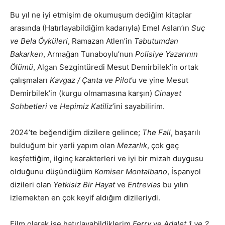
Bu yıl ne iyi etmişim de okumuşum dediğim kitaplar
arasında (Hatırlayabildiğim kadarıyla) Emel Aslan’ın
Suç
ve Bela Öyküleri
, Ramazan Atlen’in
Tabutumdan
Bakarken
, Armağan Tunaboylu’nun
Polisiye Yazarının
Ölümü
, Algan Sezgintüredi Mesut Demirbilek’in ortak
çalışmaları
Kavgaz / Çanta ve Pilot
’u ve yine Mesut
Demirbilek’in (kurgu olmamasına karşın)
Cinayet
Sohbetleri
ve
Hepimiz Katiliz
’ini sayabilirim.
2024’te beğendiğim dizilere gelince;
The Fall
, başarılı
bulduğum bir yerli yapım olan
Mezarlık
, çok geç
keşfettiğim, ilginç karakterleri ve iyi bir mizah duygusu
olduğunu düşündüğüm
Komiser Montalbano
, İspanyol
dizileri olan
Yetkisiz Bir Hayat
ve
Entrevias
bu yılın
izlemekten en çok keyif aldığım dizileriydi.
Film olarak ise hatırlayabildiklerim
Ferry
ve
Adalet 1 ve 2
.