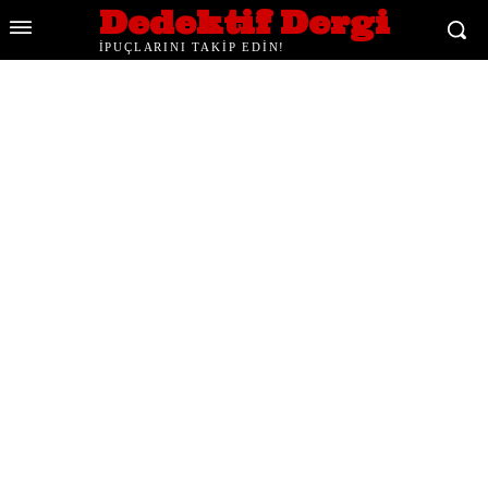
Dedektif Dergi
İPUÇLARINI TAKİP EDİN!