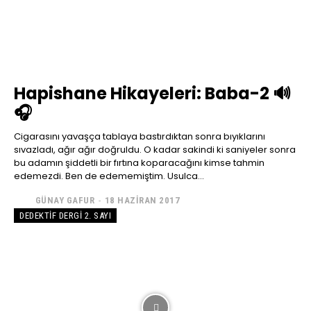
Hapishane Hikayeleri: Baba-2 🔊
🎧
Cigarasını yavaşça tablaya bastırdıktan sonra bıyıklarını
sıvazladı, ağır ağır doğruldu. O kadar sakindi ki saniyeler sonra
bu adamın şiddetli bir fırtına koparacağını kimse tahmin
edemezdi. Ben de edememiştim. Usulca...
GÜNAY GAFUR
-
18 HAZIRAN 2017
DEDEKTIF DERGI 2. SAYI