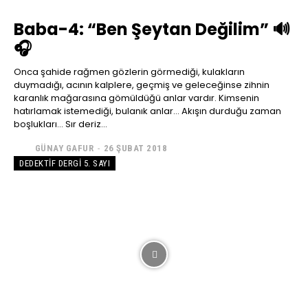
Baba-4: “Ben Şeytan Değilim” 🔊
🎧
Onca şahide rağmen gözlerin görmediği, kulakların
duymadığı, acının kalplere, geçmiş ve geleceğinse zihnin
karanlık mağarasına gömüldüğü anlar vardır. Kimsenin
hatırlamak istemediği, bulanık anlar… Akışın durduğu zaman
boşlukları… Sır deriz...
GÜNAY GAFUR
-
26 ŞUBAT 2018
DEDEKTIF DERGI 5. SAYI