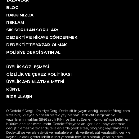
BLOG
HAKKIMIZDA
REKLAM
SIK SORULAN SORULAR:
DEDEKTIF’E HIKAYE GÖNDERMEK
DEDEKTIF’TE YAZAR OLMAK
POLISIYE DERGI SATIN AL
ÜYELIK SÖZLEŞMESI
GIZLILIK VE ÇEREZ POLITIKASI
ÜYELIK AYDINLATMA METNI
KÜNYE
BIZE ULAŞIN
© Dedektif Dergi - Polisiye Dergi Dedektif’in yayınlandığı dedektifdergi.com
sitesinin, iki ayda bir basılı olarak yayınlanan Dedektif Dergi’nin ve
yazarlarının hakları 5846 sayılı Fikir ve Sanat Eserleri Kanunu’nda belirtilen
hükümlerle korunmaktadır. Dedektif’de yer alan içerikler kopyalanamaz,
değiştirilemez ve diğer dijital alanlarda (web sitesi, blog, vb.) yayınlanamaz.
Dedektif’de yer alan öykü ve makalelere link verilerek atıf yapılabilir, içerikler
kaynak olarak gösterilebilir.Alıntı yapmak için, izin almak, yazarın adını