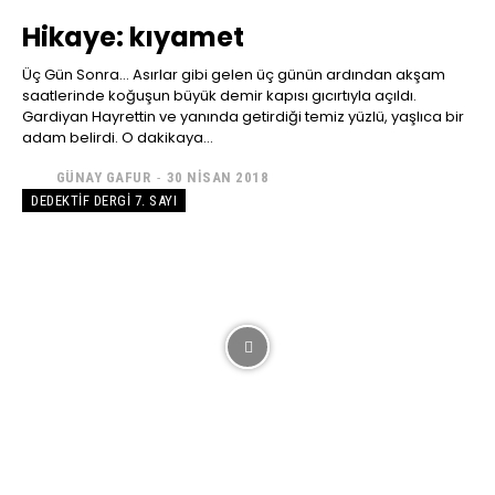
Hikaye: kıyamet
Üç Gün Sonra… Asırlar gibi gelen üç günün ardından akşam
saatlerinde koğuşun büyük demir kapısı gıcırtıyla açıldı.
Gardiyan Hayrettin ve yanında getirdiği temiz yüzlü, yaşlıca bir
adam belirdi. O dakikaya...
GÜNAY GAFUR
-
30 NISAN 2018
DEDEKTIF DERGI 7. SAYI