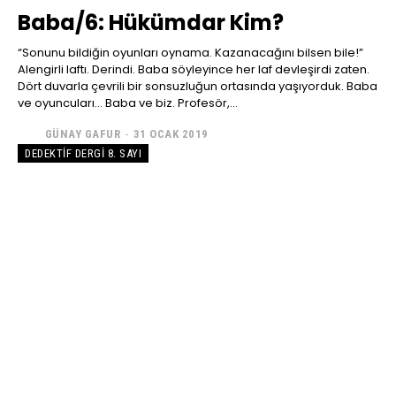
Baba/6: Hükümdar Kim?
“Sonunu bildiğin oyunları oynama. Kazanacağını bilsen bile!”
Alengirli laftı. Derindi. Baba söyleyince her laf devleşirdi zaten.
Dört duvarla çevrili bir sonsuzluğun ortasında yaşıyorduk. Baba
ve oyuncuları… Baba ve biz. Profesör,...
GÜNAY GAFUR
-
31 OCAK 2019
DEDEKTIF DERGI 8. SAYI