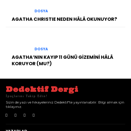
DOSYA
AGATHA CHRISTIE NEDEN HÂLÂ OKUNUYOR?
DOSYA
AGATHA’NIN KAYIP 11 GÜNÜ GİZEMİNİ HÂLÂ
KORUYOR (MU?)
Dedektif Dergi
İpuçlarını Takip Edin!
Sizin de yazı ve hikayeleriniz Dedektif'te yayınlanabilir. Bilgi almak için
tıklayınız.
YAZARLAR