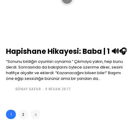
Hapishane Hikayesi: Baba | 1 🔊🎧
“Sonunu bildiğin oyunları oynama.” Çıkmaya yakın, hep bunu
derdi. Sonrasında da bakışlarını öylece üzerime diker, sesini
hafifçe alçaltır ve eklerdi: “Kazanacağını bilsen bile!” Başımı
öne eğip sessizliğe bürünür ama bir yandan da...
GÜNAY GAFUR
-
9 NISAN 2017
1
2