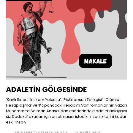
ADALETİN GÖLGESİNDE
‘Kanlı Sırlar’, ‘İntikam Yolcusu’, ‘Piskoposun Tetikçisi’, ‘Ölümle
Hesaplaşma’ ve ‘Kapanacak Hesabım Var’ romanlarının yazarı
Muhammed Selman Anasal’dan eserlerindeki adalet anlayışını
siz Dedektif okurları için anlatmasını istedik. İnsanlık tarihi kadar
eski, insan...
MUHAMMED SELMAN ANASAL
-
18 MAYIS 2025