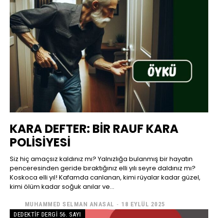
KARA DEFTER: BİR RAUF KARA
POLİSİYESİ
Siz hiç amaçsız kaldınız mı? Yalnızlığa bulanmış bir hayatın
penceresinden geride bıraktığınız elli yılı seyre daldınız mı?
Koskoca elli yıl! Kafamda canlanan, kimi rüyalar kadar güzel,
kimi ölüm kadar soğuk anılar ve...
MUHAMMED SELMAN ANASAL
-
18 EYLÜL 2025
DEDEKTIF DERGI 56. SAYI