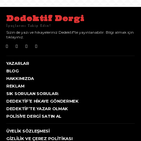
Dedektif Dergi
İpuçlarını Takip Edin!
Sizin de yazı ve hikayeleriniz Dedektif'te yayınlanabilir. Bilgi almak için
tıklayınız.
YAZARLAR
BLOG
HAKKIMIZDA
REKLAM
SIK SORULAN SORULAR:
DEDEKTIF’E HIKAYE GÖNDERMEK
DEDEKTIF’TE YAZAR OLMAK
POLISIYE DERGI SATIN AL
ÜYELIK SÖZLEŞMESI
GIZLILIK VE ÇEREZ POLITIKASI