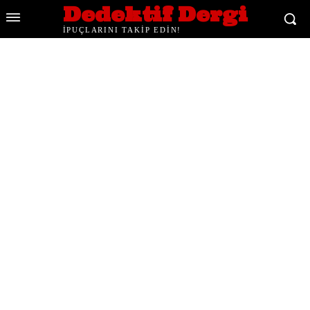
Dedektif Dergi
İPUÇLARINI TAKİP EDİN!