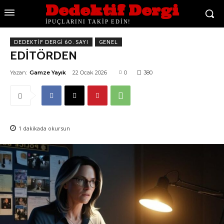
Dedektif Dergi
İPUÇLARINI TAKİP EDİN!
DEDEKTIF DERGI 60. SAYI
GENEL
EDİTÖRDEN
Yazan:
Gamze Yayık
22 Ocak 2026
0
380
1
dakikada okursun