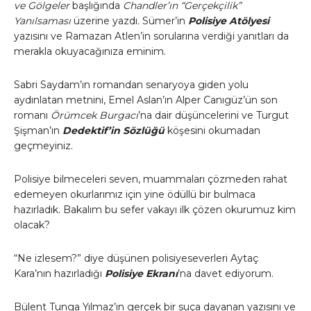
ve Gölgeler
başlığında
Chandler’ın “Gerçekçilik”
Yanılsaması
üzerine yazdı
.
Sümer’in
Polisiye Atölyesi
yazısını ve Ramazan Atlen’in sorularına verdiği yanıtları da
merakla okuyacağınıza eminim.
Sabri Saydam’ın romandan senaryoya giden yolu
aydınlatan metnini, Emel Aslan’ın Alper Canıgüz’ün son
romanı
Örümcek Burgacı
’na dair düşüncelerini ve Turgut
Şişman’ın
Dedektif’in Sözlüğü
köşesini okumadan
geçmeyiniz.
Polisiye bilmeceleri seven, muammaları çözmeden rahat
edemeyen okurlarımız için yine ödüllü bir bulmaca
hazırladık. Bakalım bu sefer vakayı ilk çözen okurumuz kim
olacak?
“Ne izlesem?” diye düşünen polisiyeseverleri Aytaç
Kara’nın hazırladığı
Polisiye Ekranı
’na davet ediyorum.
Bülent Tunga Yılmaz’ın gerçek bir suça dayanan yazısını ve