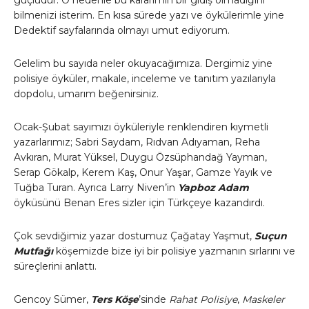
bilmenizi isterim. En kısa sürede yazı ve öykülerimle yine
Dedektif sayfalarında olmayı umut ediyorum.
Gelelim bu sayıda neler okuyacağımıza. Dergimiz yine
polisiye öyküler, makale, inceleme ve tanıtım yazılarıyla
dopdolu, umarım beğenirsiniz.
Ocak-Şubat sayımızı öyküleriyle renklendiren kıymetli
yazarlarımız; Sabri Saydam, Rıdvan Adıyaman, Reha
Avkıran, Murat Yüksel, Duygu Özsüphandağ Yayman,
Serap Gökalp, Kerem Kaş, Onur Yaşar, Gamze Yayık ve
Tuğba Turan. Ayrıca Larry Niven’in
Yapboz Adam
öyküsünü Benan Eres sizler için Türkçeye kazandırdı.
Çok sevdiğimiz yazar dostumuz Çağatay Yaşmut,
Suçun
Mutfağı
köşemizde bize iyi bir polisiye yazmanın sırlarını ve
süreçlerini anlattı.
Gencoy Sümer,
Ters Köşe
’sinde
Rahat Polisiye
,
Maskeler