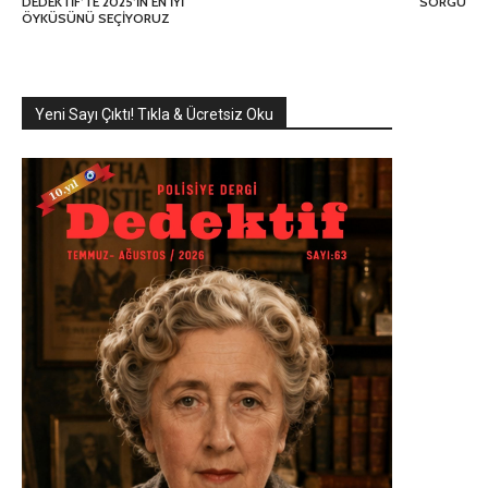
DEDEKTİF’TE 2025’İN EN İYİ
SORGU
ÖYKÜSÜNÜ SEÇİYORUZ
Yeni Sayı Çıktı! Tıkla & Ücretsiz Oku