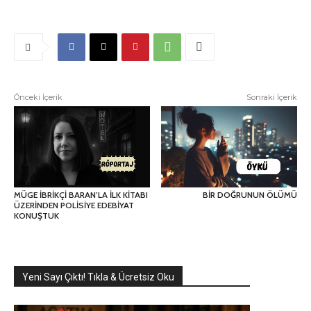
Önceki İçerik
Sonraki İçerik
MÜGE İBRİKÇİ BARAN’LA İLK KİTABI
BİR DOĞRUNUN ÖLÜMÜ
ÜZERİNDEN POLİSİYE EDEBİYAT
KONUŞTUK
Yeni Sayı Çıktı! Tıkla & Ücretsiz Oku