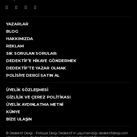
YAZARLAR
BLOG
HAKKIMIZDA
REKLAM
SIK SORULAN SORULAR:
DEDEKTIF’E HIKAYE GÖNDERMEK
DEDEKTIF’TE YAZAR OLMAK
POLISIYE DERGI SATIN AL
ÜYELIK SÖZLEŞMESI
GIZLILIK VE ÇEREZ POLITIKASI
ÜYELIK AYDINLATMA METNI
KÜNYE
BIZE ULAŞIN
© Dedektif Dergi - Polisiye Dergi Dedektif’in yayınlandığı dedektifdergi.com