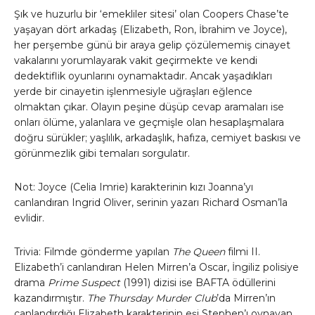
Şık ve huzurlu bir ‘emekliler sitesi’ olan Coopers Chase’te
yaşayan dört arkadaş (Elizabeth, Ron, İbrahim ve Joyce),
her perşembe günü bir araya gelip çözülememiş cinayet
vakalarını yorumlayarak vakit geçirmekte ve kendi
dedektiflik oyunlarını oynamaktadır. Ancak yaşadıkları
yerde bir cinayetin işlenmesiyle uğraşları eğlence
olmaktan çıkar. Olayın peşine düşüp cevap aramaları ise
onları ölüme, yalanlara ve geçmişle olan hesaplaşmalara
doğru sürükler; yaşlılık, arkadaşlık, hafıza, cemiyet baskısı ve
görünmezlik gibi temaları sorgulatır.
Not: Joyce (Celia Imrie) karakterinin kızı Joanna’yı
canlandıran Ingrid Oliver, serinin yazarı Richard Osman’la
evlidir.
Trivia: Filmde gönderme yapılan
The Queen
filmi II.
Elizabeth’i canlandıran Helen Mirren’a Oscar, İngiliz polisiye
drama
Prime Suspect
(1991) dizisi ise BAFTA ödüllerini
kazandırmıştır.
The Thursday Murder Club
’da Mirren’ın
canlandırdığı Elizabeth karakterinin eşi Stephen’ı oynayan