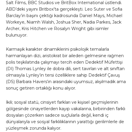
Salt Films, BBC Studios ve BritBox International üstlendi.
ABD’deki yayını Britbox’ta gerçekleşti. Leo Suter ve Sofia
Barclay’in başını çektiği kadrosunda Daniel Mays, Michael
Workeye, Niamh Walsh, Joshua Sher, Nadia Parkes, Jack
Archer, Kris Hitchen ve Rosalyn Wright gibi isimler
bulunuyor.
Karmaşık karakter dinamiklerini psikolojik temalarla
harmanlayan dizi, aristokrat bir aileden gelmesine rağmen
polis teşkilatında çalışmayı tercih eden Dedektif Müfettişi
(DI) Thomas Lynley ile dobra dili, sert tavırları ve alt sınıftan
olmasıyla Lynley’in tersi özelliklere sahip Dedektif Çavuş
(DS) Barbara Havers’ın arasındaki uyumsuz, alışılmadık ama
sonuç getiren ortaklığı konu alıyor.
İkili; sosyal statü, cinsiyet farkları ve kişisel geçmişlerinin
gölgesinde cinayetlerden kayıp vakalarına, birbirinden farklı
dosyaları çözerken sadece suçlularla değil, kendi iç
dünyalarıyla ve sosyal farklılıklarının yarattığı gerilimlerle de
yüzleşmek zorunda kalıyor.