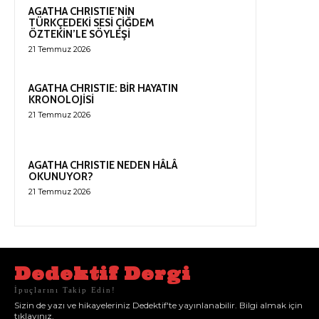
AGATHA CHRISTIE’NİN
TÜRKÇEDEKİ SESİ ÇİĞDEM
ÖZTEKİN’LE SÖYLEŞİ
21 Temmuz 2026
AGATHA CHRISTIE: BİR HAYATIN
KRONOLOJİSİ
21 Temmuz 2026
AGATHA CHRISTIE NEDEN HÂLÂ
OKUNUYOR?
21 Temmuz 2026
Dedektif Dergi
İpuçlarını Takip Edin!
Sizin de yazı ve hikayeleriniz Dedektif'te yayınlanabilir. Bilgi almak için
tıklayınız.