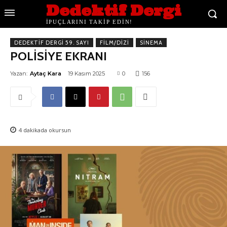
Dedektif Dergi
İPUÇLARINI TAKİP EDİN!
DEDEKTIF DERGI 59. SAYI
FILM/DIZI
SINEMA
POLİSİYE EKRANI
Yazan:
Aytaç Kara
19 Kasım 2025
0
156
4
dakikada okursun