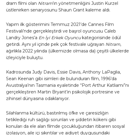
dram filmi olan
Nitram
’ın yönetmenliğini Justin Kurzel
üstlenirken senaryosunu Shaun Grant kaleme aldı.
Yapım ilk gösterimini Temmuz 2021’de Cannes Film
Festivali’nde gerçekleştirdi ve başrol oyuncusu Caleb
Landry Jones’a
En İyi Erkek Oyuncu
kategorisinde ödül
getirdi. Aynı yıl içinde pek çok festivale uğrayan
Nitram
,
ağırlıkla 2022 yılında (ülkemizde olmasa da) çeşitli ülkelerde
izleyiciyle buluştu.
Kadrosunda Judy Davis, Essie Davis, Anthony LaPaglia,
Sean Keenan gibi isimleri de bulunduran film, 1996’da
Avustralya’nın Tasmania eyaletinde “Port Arthur Katliamı”nı
gerçekleştiren Martin Bryant’in psikolojik portresine ve
zihinsel dünyasına odaklanıyor.
Silahlanma kültürü, bastırılmış öfke ve çaresizliğin
tetiklediği ruh sağlığı sorunları ve şiddetin kökeni gibi
konuları da ele alan filmde çocukluğundan itibaren sosyal
izolasyon, aile içi sıkıntılar ve aidiyet duygusundaki