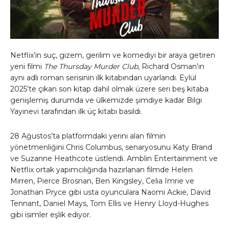
Netflix’in suç, gizem, gerilim ve komediyi bir araya getiren
yeni filmi
The Thursday Murder Club
, Richard Osman’ın
aynı adlı roman serisinin ilk kitabından uyarlandı. Eylül
2025’te çıkan son kitap dahil olmak üzere seri beş kitaba
genişlemiş durumda ve ülkemizde şimdiye kadar Bilgi
Yayınevi tarafından ilk üç kitabı basıldı.
28 Ağustos’ta platformdaki yerini alan filmin
yönetmenliğini Chris Columbus, senaryosunu Katy Brand
ve Suzanne Heathcote üstlendi. Amblin Entertainment ve
Netflix ortak yapımcılığında hazırlanan filmde Helen
Mirren, Pierce Brosnan, Ben Kingsley, Celia Imrie ve
Jonathan Pryce gibi usta oyunculara Naomi Ackie, David
Tennant, Daniel Mays, Tom Ellis ve Henry Lloyd-Hughes
gibi isimler eşlik ediyor.