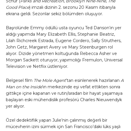
Schur (
Parks and Recreation
,
Brooklyn Nine-Nine
,
The
Good Place
) imzalı dizinin 2. sezonu 20 Kasım itibarıyla
ekrana geldi. Sezonlar sekiz bölümden oluşuyor.
Başrolünde Emmy ödüllü usta oyuncu Ted Danson’ın yer
aldığı yapımda Mary Elizabeth Ellis, Stephanie Beatriz,
Lilah Richcreek Estrada, Eugene Cordero, Sally Struthers,
John Getz, Margaret Avery ve Mary Steenburgen rol
alıyor. Dizide yönetmen koltuğunda Rebecca Asher ve
Morgan Sackett oturuyor, yapımcılığı Fremulon, Universal
Television ve Netflix üstleniyor.
Belgesel film
The Mole Agent
’tan esinlenerek hazırlanan
A
Man on the Inside
’ın merkezinde eşi vefat ettikten sonra
gittikçe içine kapanan ve rutin/sıradan bir hayat yaşamaya
başlayan eski mühendislik profesörü Charles Nieuwendyk
yer alıyor.
Özel dedektiflik yapan Julie’nin çalınmış değerli bir
mücevherin izini sürmek için San Francisco’daki lüks yaşlı