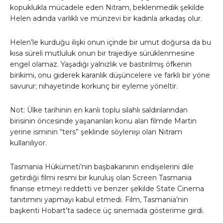
kopuklukla mücadele eden Nitram, beklenmedik şekilde
Helen adında varlıklı ve münzevi bir kadınla arkadaş olur.
Helen’le kurduğu ilişki onun içinde bir umut doğursa da bu
kısa süreli mutluluk onun bir trajediye sürüklenmesine
engel olamaz. Yaşadığı yalnızlık ve bastırılmış öfkenin
birikimi, onu giderek karanlık düşüncelere ve farklı bir yöne
savurur; nihayetinde korkunç bir eyleme yöneltir.
Not: Ülke tarihinin en kanlı toplu silahlı saldırılarından
birisinin öncesinde yaşananları konu alan filmde Martin
yerine isminin “ters” şeklinde söylenişi olan Nitram
kullanılıyor.
Tasmania Hükümeti’nin başbakanının endişelerini dile
getirdiği filmi resmi bir kuruluş olan Screen Tasmania
finanse etmeyi reddetti ve benzer şekilde State Cinema
tanıtımını yapmayı kabul etmedi. Film, Tasmania’nın
başkenti Hobart’ta sadece üç sinemada gösterime girdi.