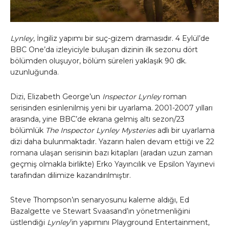
Lynley
, İngiliz yapımı bir suç-gizem dramasıdır. 4 Eylül’de
BBC One’da izleyiciyle buluşan dizinin ilk sezonu dört
bölümden oluşuyor, bölüm süreleri yaklaşık 90 dk.
uzunluğunda.
Dizi, Elizabeth George’un
Inspector Lynley
roman
serisinden esinlenilmiş yeni bir uyarlama. 2001-2007 yılları
arasında, yine BBC’de ekrana gelmiş altı sezon/23
bölümlük
The Inspector Lynley Mysteries
adlı bir uyarlama
dizi daha bulunmaktadır. Yazarın halen devam ettiği ve 22
romana ulaşan serisinin bazı kitapları (aradan uzun zaman
geçmiş olmakla birlikte) Erko Yayıncılık ve Epsilon Yayınevi
tarafından dilimize kazandırılmıştır.
Steve Thompson’ın senaryosunu kaleme aldığı, Ed
Bazalgette ve Stewart Svaasand’ın yönetmenliğini
üstlendiği
Lynley
’in yapımını Playground Entertainment,