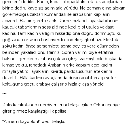
geceler,” dediler. Kadın, kapalı otoparktaki tek tük araçlardan
birine doğru kaygısız adımlarla yürüdü. Ne zaman eline aldığını
göremediği uzaktan kumandası ile arabasının kapılarını
açıverdi. Bu bir işaretti sanki Ramiz hızlandı, ayakkabılarının
kauçuk tabanlarının sessizliğinde kedi gibi usulca yaklaştı
kadına. Tam kadın varlığını hissedip ona doğru dönmüştü ki,
göğsünün ortasına bastırıverdi elindeki şarjlı cihazı. Elektrik
şoku kadını önce sersemletti sonra bayılttı yere düşmeden
belinden yakaladı onu Ramiz. Gören var mı diye etrafına
bakındı, gençlerin arabası çoktan çıkışa varmıştı bile başka da
kimse yoktu, rahatladı. Arabanın arka kapısını açıp kadını
itinayla yatırdı, ayaklarını kıvırdı, pardösüsünün eteklerini
düzeltti. Hâlâ kadının avuçlarında duran anahtarı alıp şoför
koltuğuna geçti, arabayı çalıştırıp hızla çıkışa yöneldi.
***
Polis karakolunun merdivenlerini telaşla çıkan Orkun içeriye
girer girmez karşılaştığı ilk polise;
“Annem kayboldu!” dedi telaşla.