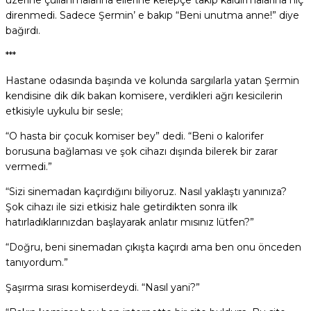
üzerine çullanmalarına ellerine kelepçe takıp kaldırmalarına hiç
direnmedi. Sadece Şermin’ e bakıp “Beni unutma anne!” diye
bağırdı.
***
Hastane odasında başında ve kolunda sargılarla yatan Şermin
kendisine dik dik bakan komisere, verdikleri ağrı kesicilerin
etkisiyle uykulu bir sesle;
“O hasta bir çocuk komiser bey” dedi. “Beni o kalorifer
borusuna bağlaması ve şok cihazı dışında bilerek bir zarar
vermedi.”
“Sizi sinemadan kaçırdığını biliyoruz. Nasıl yaklaştı yanınıza?
Şok cihazı ile sizi etkisiz hale getirdikten sonra ilk
hatırladıklarınızdan başlayarak anlatır mısınız lütfen?”
“Doğru, beni sinemadan çıkışta kaçırdı ama ben onu önceden
tanıyordum.”
Şaşırma sırası komiserdeydi. “Nasıl yani?”