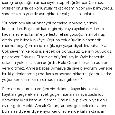
içeri girdi çocuğun amca diye hitap ettiği Serdar Görmüş.
Polisler onunla da konuştular fakat adam hiçbir şey bilmiyordu,
sadece uzun yıllardır aynı şirkette çalıştıklarını anlattı.
“Bundan beş altı yıl önceydi herhalde, boşandı Şermin
kocasından. Başka bir kadın girmiş araya ayrıldılar. Adam o
kadınla evlenip İzmir’ e yerleşti. Tekrar çocuğu falan olmuş
orada işte bilindik hikâye. Oğluna çok düşkün bir annedir
memur bey, Şermin için -oğlu için yaşar-diyebiliriz rahatlıkla.
Çok severim kendisini, ailecek de görüşürüz. Benim büyük kız
pek sever Orkun’u. Elimiz de büyüdü sayılır. Öyle habersiz
ortadan yok olacak biri değildir. Hele Orkun olmadan asla bir
yere gitmez. Annesi babası Amasya’da diye biliyorum. Senede
bir iki giderler ama şimdi kışın ortasında, şirkette işler bu kadar
yoğunken ölüm kalım olmadan asla gitmez.”
Formlar dolduruldu ve Şermin Halıcılar kayıp kişi olarak
kayıtlara geçerek emniyet güçlerince aranmaya başlandı.
Karakolda işleri bitmişti. Serdar, Orkun’u alıp çıktı. Niyeti onu
evine götürmekti. Ancak Orkun, annesi gelecek olursa onu
bulamaz diye endişeleniyor kendi evlerinde kalmakta ısrar