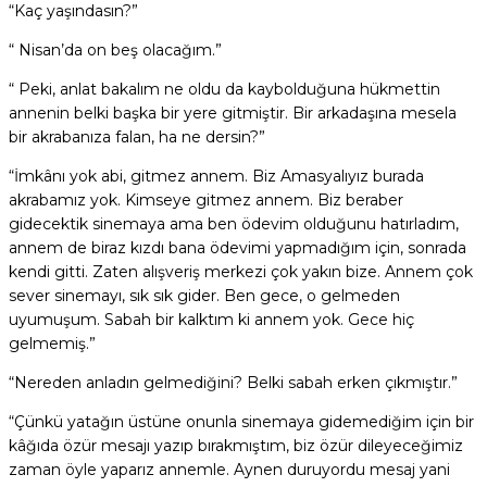
“Kaç yaşındasın?”
“ Nisan’da on beş olacağım.”
“ Peki, anlat bakalım ne oldu da kaybolduğuna hükmettin
annenin belki başka bir yere gitmiştir. Bir arkadaşına mesela
bir akrabanıza falan, ha ne dersin?”
“İmkânı yok abi, gitmez annem. Biz Amasyalıyız burada
akrabamız yok. Kimseye gitmez annem. Biz beraber
gidecektik sinemaya ama ben ödevim olduğunu hatırladım,
annem de biraz kızdı bana ödevimi yapmadığım için, sonrada
kendi gitti. Zaten alışveriş merkezi çok yakın bize. Annem çok
sever sinemayı, sık sık gider. Ben gece, o gelmeden
uyumuşum. Sabah bir kalktım ki annem yok. Gece hiç
gelmemiş.”
“Nereden anladın gelmediğini? Belki sabah erken çıkmıştır.”
“Çünkü yatağın üstüne onunla sinemaya gidemediğim için bir
kâğıda özür mesajı yazıp bırakmıştım, biz özür dileyeceğimiz
zaman öyle yaparız annemle. Aynen duruyordu mesaj yani