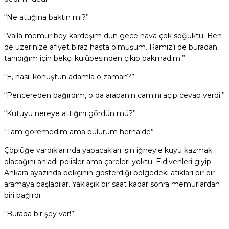
“Ne attığına baktın mı?”
“Valla memur bey kardeşim dün gece hava çok soğuktu. Ben
de üzerinize afiyet biraz hasta olmuşum. Ramiz’i de buradan
tanıdığım için bekçi kulübesinden çıkıp bakmadım.”
“E, nasıl konuştun adamla o zaman?”
“Pencereden bağırdım, o da arabanın camını açıp cevap verdi.”
“Kutuyu nereye attığını gördün mü?”
“Tam göremedim ama bulurum herhalde”
Çöplüğe vardıklarında yapacakları işin iğneyle kuyu kazmak
olacağını anladı polisler ama çareleri yoktu. Eldivenleri giyip
Ankara ayazında bekçinin gösterdiği bölgedeki atıkları bir bir
aramaya başladılar. Yaklaşık bir saat kadar sonra memurlardan
biri bağırdı.
“Burada bir şey var!”