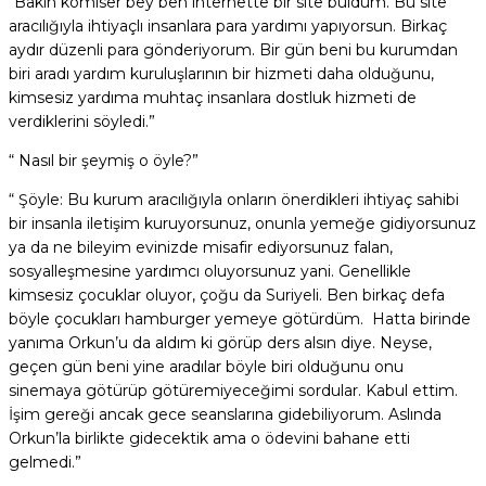
“Bakın komiser bey ben internette bir site buldum. Bu site
aracılığıyla ihtiyaçlı insanlara para yardımı yapıyorsun. Birkaç
aydır düzenli para gönderiyorum. Bir gün beni bu kurumdan
biri aradı yardım kuruluşlarının bir hizmeti daha olduğunu,
kimsesiz yardıma muhtaç insanlara dostluk hizmeti de
verdiklerini söyledi.”
“ Nasıl bir şeymiş o öyle?”
“ Şöyle: Bu kurum aracılığıyla onların önerdikleri ihtiyaç sahibi
bir insanla iletişim kuruyorsunuz, onunla yemeğe gidiyorsunuz
ya da ne bileyim evinizde misafir ediyorsunuz falan,
sosyalleşmesine yardımcı oluyorsunuz yani. Genellikle
kimsesiz çocuklar oluyor, çoğu da Suriyeli. Ben birkaç defa
böyle çocukları hamburger yemeye götürdüm. Hatta birinde
yanıma Orkun’u da aldım ki görüp ders alsın diye. Neyse,
geçen gün beni yine aradılar böyle biri olduğunu onu
sinemaya götürüp götüremiyeceğimi sordular. Kabul ettim.
İşim gereği ancak gece seanslarına gidebiliyorum. Aslında
Orkun’la birlikte gidecektik ama o ödevini bahane etti
gelmedi.”