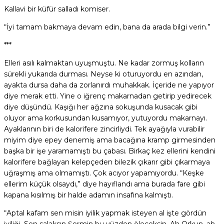
Kallavi bir küfür salladı komiser.
“İyi tamam bakmaya devam edin, bana da arada bilgi verin.”
***
Elleri asılı kalmaktan uyuşmuştu. Ne kadar zormuş kolların
sürekli yukarıda durması. Neyse ki oturuyordu en azından,
ayakta dursa daha da zorlanırdı muhakkak. İçeride ne yapıyor
diye merak etti. Yine o iğrenç makarnadan getirip yedirecek
diye düşündü. Kaşığı her ağzına sokuşunda kusacak gibi
oluyor ama korkusundan kusamıyor, yutuyordu makarnayı.
Ayaklarının biri de kalorifere zincirliydi. Tek ayağıyla vurabilir
miyim diye epey denemiş ama bacağına kramp girmesinden
başka bir işe yaramamıştı bu çabası. Birkaç kez ellerini kendini
kalorifere bağlayan kelepçeden bilezik çıkarır gibi çıkarmaya
uğraşmış ama olmamıştı. Çok acıyor yapamıyordu. “Keşke
ellerim küçük olsaydı,” diye hayıflandı ama burada fare gibi
kapana kısılmış bir halde adamın insafına kalmıştı.
“Aptal kafam sen misin iyilik yapmak isteyen al işte gördün