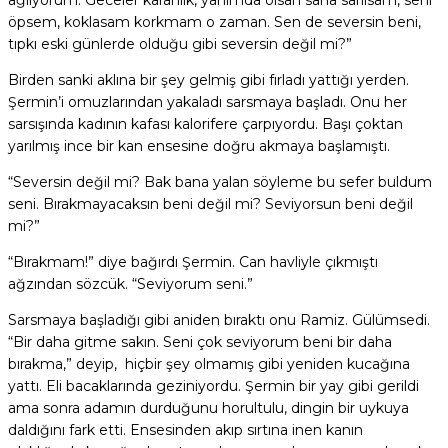
ağlıyorum. Geceler karanlık, yanımda olsan sana sarılsam, seni
öpsem, koklasam korkmam o zaman. Sen de seversin beni,
tıpkı eski günlerde olduğu gibi seversin değil mi?”
Birden sanki aklına bir şey gelmiş gibi fırladı yattığı yerden.
Şermin’i omuzlarından yakaladı sarsmaya başladı. Onu her
sarsışında kadının kafası kalorifere çarpıyordu. Başı çoktan
yarılmış ince bir kan ensesine doğru akmaya başlamıştı.
“Seversin değil mi? Bak bana yalan söyleme bu sefer buldum
seni. Bırakmayacaksın beni değil mi? Seviyorsun beni değil
mi?”
“Bırakmam!” diye bağırdı Şermin. Can havliyle çıkmıştı
ağzından sözcük. “Seviyorum seni.”
Sarsmaya başladığı gibi aniden bıraktı onu Ramiz. Gülümsedi.
“Bir daha gitme sakın. Seni çok seviyorum beni bir daha
bırakma,” deyip, hiçbir şey olmamış gibi yeniden kucağına
yattı. Eli bacaklarında geziniyordu. Şermin bir yay gibi gerildi
ama sonra adamın durduğunu horultulu, dingin bir uykuya
daldığını fark etti. Ensesinden akıp sırtına inen kanın