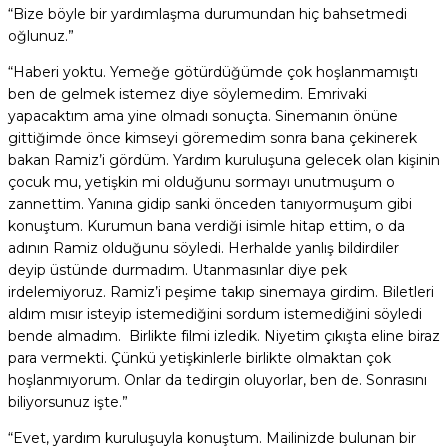
“Bize böyle bir yardımlaşma durumundan hiç bahsetmedi
oğlunuz.”
“Haberi yoktu. Yemeğe götürdüğümde çok hoşlanmamıştı
ben de gelmek istemez diye söylemedim. Emrivaki
yapacaktım ama yine olmadı sonuçta. Sinemanın önüne
gittiğimde önce kimseyi göremedim sonra bana çekinerek
bakan Ramiz’i gördüm. Yardım kuruluşuna gelecek olan kişinin
çocuk mu, yetişkin mi olduğunu sormayı unutmuşum o
zannettim. Yanına gidip sanki önceden tanıyormuşum gibi
konuştum. Kurumun bana verdiği isimle hitap ettim, o da
adının Ramiz olduğunu söyledi. Herhalde yanlış bildirdiler
deyip üstünde durmadım. Utanmasınlar diye pek
irdelemiyoruz. Ramiz’i peşime takıp sinemaya girdim. Biletleri
aldım mısır isteyip istemediğini sordum istemediğini söyledi
bende almadım. Birlikte filmi izledik. Niyetim çıkışta eline biraz
para vermekti. Çünkü yetişkinlerle birlikte olmaktan çok
hoşlanmıyorum. Onlar da tedirgin oluyorlar, ben de. Sonrasını
biliyorsunuz işte.”
“Evet, yardım kuruluşuyla konuştum. Mailinizde bulunan bir