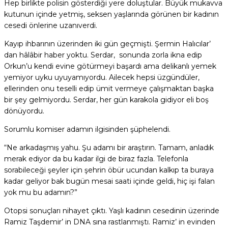
Hep birlikte polisin gösterdiği yere doluştular. Büyük mukavva
kutunun içinde yetmiş, seksen yaşlarında görünen bir kadının
cesedi önlerine uzanıverdi.
Kayıp ihbarının üzerinden iki gün geçmişti. Şermin Halıcılar’
dan hâlâbir haber yoktu. Serdar, sonunda zorla ikna edip
Orkun’u kendi evine götürmeyi başardı ama delikanlı yemek
yemiyor uyku uyuyamıyordu. Ailecek hepsi üzgündüler,
ellerinden onu teselli edip ümit vermeye çalışmaktan başka
bir şey gelmiyordu. Serdar, her gün karakola gidiyor eli boş
dönüyordu.
Sorumlu komiser adamın ilgisinden şüphelendi.
“Ne arkadaşmış yahu. Şu adamı bir araştırın. Tamam, anladık
merak ediyor da bu kadar ilgi de biraz fazla. Telefonla
sorabileceği şeyler için şehrin öbür ucundan kalkıp ta buraya
kadar geliyor bak bugün mesai saati içinde geldi, hiç işi falan
yok mu bu adamın?”
Otopsi sonuçları nihayet çıktı. Yaşlı kadının cesedinin üzerinde
Ramiz Taşdemir’ in DNA sına rastlanmıştı. Ramiz’ in evinden