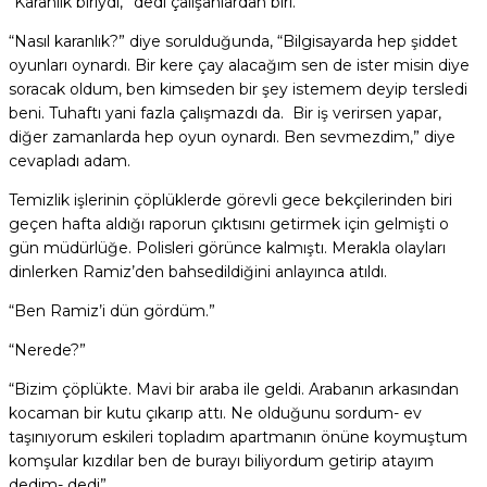
“Karanlık biriydi,” dedi çalışanlardan biri.
“Nasıl karanlık?” diye sorulduğunda, “Bilgisayarda hep şiddet
oyunları oynardı. Bir kere çay alacağım sen de ister misin diye
soracak oldum, ben kimseden bir şey istemem deyip tersledi
beni. Tuhaftı yani fazla çalışmazdı da. Bir iş verirsen yapar,
diğer zamanlarda hep oyun oynardı. Ben sevmezdim,” diye
cevapladı adam.
Temizlik işlerinin çöplüklerde görevli gece bekçilerinden biri
geçen hafta aldığı raporun çıktısını getirmek için gelmişti o
gün müdürlüğe. Polisleri görünce kalmıştı. Merakla olayları
dinlerken Ramiz’den bahsedildiğini anlayınca atıldı.
“Ben Ramiz’i dün gördüm.”
“Nerede?”
“Bizim çöplükte. Mavi bir araba ile geldi. Arabanın arkasından
kocaman bir kutu çıkarıp attı. Ne olduğunu sordum- ev
taşınıyorum eskileri topladım apartmanın önüne koymuştum
komşular kızdılar ben de burayı biliyordum getirip atayım
dedim- dedi”