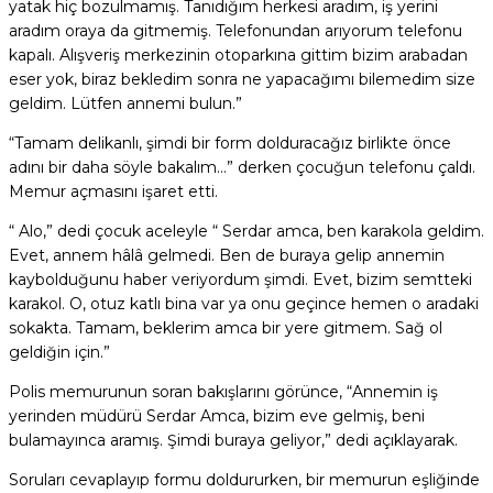
yatak hiç bozulmamış. Tanıdığım herkesi aradım, iş yerini
aradım oraya da gitmemiş. Telefonundan arıyorum telefonu
kapalı. Alışveriş merkezinin otoparkına gittim bizim arabadan
eser yok, biraz bekledim sonra ne yapacağımı bilemedim size
geldim. Lütfen annemi bulun.”
“Tamam delikanlı, şimdi bir form dolduracağız birlikte önce
adını bir daha söyle bakalım…” derken çocuğun telefonu çaldı.
Memur açmasını işaret etti.
“ Alo,” dedi çocuk aceleyle “ Serdar amca, ben karakola geldim.
Evet, annem hâlâ gelmedi. Ben de buraya gelip annemin
kaybolduğunu haber veriyordum şimdi. Evet, bizim semtteki
karakol. O, otuz katlı bina var ya onu geçince hemen o aradaki
sokakta. Tamam, beklerim amca bir yere gitmem. Sağ ol
geldiğin için.”
Polis memurunun soran bakışlarını görünce, “Annemin iş
yerinden müdürü Serdar Amca, bizim eve gelmiş, beni
bulamayınca aramış. Şimdi buraya geliyor,” dedi açıklayarak.
Soruları cevaplayıp formu doldururken, bir memurun eşliğinde