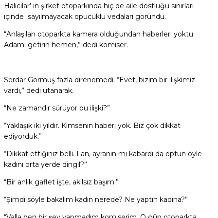
Halıcılar’ ın şirket otoparkında hiç de aile dostluğu sınırları
içinde sayılmayacak öpücüklü vedaları göründü.
“Anlaşılan otoparkta kamera olduğundan haberleri yoktu.
Adamı getirin hemen,” dedi komiser.
Serdar Görmüş fazla direnemedi. “Evet, bizim bir ilişkimiz
vardı,” dedi utanarak.
“Ne zamandır sürüyor bu ilişki?”
“Yaklaşık iki yıldır. Kimsenin haberi yok. Biz çok dikkat
ediyorduk.”
“Dikkat ettiğiniz belli. Lan, ayranın mı kabardı da öptün öyle
kadını orta yerde dingil?”
“Bir anlık gaflet işte, akılsız başım.”
“Şimdi söyle bakalım kadın nerede? Ne yaptın kadına?”
“Valla ben bir şey yapmadım komiserim. O gün otoparkta