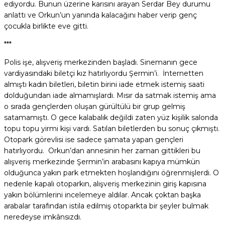
ediyordu. Bunun üzerine karısını arayan Serdar Bey durumu
anlattı ve Orkun’un yanında kalacağını haber verip genç
çocukla birlikte eve gitti.
***
Polis işe, alışveriş merkezinden başladı. Sinemanın gece
vardiyasındaki biletçi kız hatırlıyordu Şermin’i. İnternetten
almıştı kadın biletleri, biletin birini iade etmek istemiş saati
dolduğundan iade almamışlardı. Mısır da satmak istemiş ama
o sırada gençlerden oluşan gürültülü bir grup gelmiş
satamamıştı. O gece kalabalık değildi zaten yüz kişilik salonda
topu topu yirmi kişi vardı. Satılan biletlerden bu sonuç çıkmıştı.
Otopark görevlisi ise sadece şamata yapan gençleri
hatırlıyordu. Orkun’dan annesinin her zaman gittikleri bu
alışveriş merkezinde Şermin’in arabasını kapıya mümkün
olduğunca yakın park etmekten hoşlandığını öğrenmişlerdi. O
nedenle kapalı otoparkın, alışveriş merkezinin giriş kapısına
yakın bölümlerini incelemeye aldılar. Ancak çoktan başka
arabalar tarafından istila edilmiş otoparkta bir şeyler bulmak
neredeyse imkânsızdı.