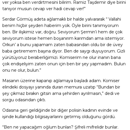
ver yoksa ben verdirtmesini bilirim. Ramiz Taşdemir diye birini
tanıyor musun cevap ver hadi cevap ver!”
Serdar Görmüş adeta ağlamaklı bir halde yalvararak “ Vallahi
benim hiçbir şeyden haberim yok. Öyle birini tanımıyorum
ben. Bir ilişkimiz var, doğru. Seviyorum Şermin’i hem de çok
seviyorum istese hemen boşanırım karımdan ama istemiyor.
Orkun’ a bunu yapamam zaten babasından oldu bir de üvey
baba getiremem başına diyor. Ben de saygı duyuyorum. Gizli
yürütüyoruz beraberliğimizi. Komiserim ne olur inanın bana
çok endişeliyim zaten onun için ben bir şey yapmadım. Bulun
onu ne olur, bulun.”
Masanın üzerine kapanıp ağlamaya başladı adam. Komiser
elindeki dosyayı yanında duran memura uzatıp “Bundan bir
şey çıkmaz bırakın gitsin ama şehirden ayrılmasın,” dedi ve
sorgu odasından çıktı.
Odasına geri geldiğinde bir diğer polisin kadının evinde ve
işinde kullandığı bilgisayarlarını getirmiş olduğunu gördü.
“Ben ne yapacağım oğlum bunları? Şifreli mifrelidir bunlar.