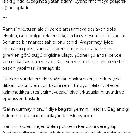
ıslaklığında kucağında yatan adamı uyandırmamaya çalışarak
ağladı ağladı.
***
Ramiz’in kutuları aldığı yerde araştırmaya başlayan polis
ekipleri, işe o bölgedeki emlakçılardan ve esnaftan başladılar.
Sonunda bir market sahibi onu tanıdı. Araştırmayı iyice
sıkılaştıran polis, Ramiz Taşdemir’ in eski bir apartmana
girerken görüldüğü bilgisine ulaştı. Şüpheli şu anda içer,de
zemin kattaki dairedeydi. Kısa sürede toplanan ekiplerle bir
baskın yapılması kararlaştırıldı.
Ekiplere sürekli emirler yağdıran başkomiser, “Herkes çok
dikkatli olsun! Zanlı, bir kadını rehin tutuyor olabilir. Mecbur
kalınmadıkça ateş açılmayacak,” diye arkadaşlarını uyardı ve
operasyon başladı.
“Sakın vurmayın onu!” diye bağırdı Şermin Halıcılar. Bağlandığı
kalorifer borusundan ağlayarak sesleniyordu.
Ramiz Taşdemir içeri dolan polislerin kendisini yere yıkıp