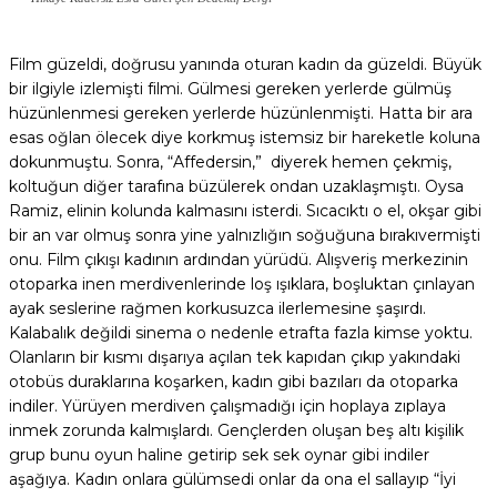
Film güzeldi, doğrusu yanında oturan kadın da güzeldi. Büyük
bir ilgiyle izlemişti filmi. Gülmesi gereken yerlerde gülmüş
hüzünlenmesi gereken yerlerde hüzünlenmişti. Hatta bir ara
esas oğlan ölecek diye korkmuş istemsiz bir hareketle koluna
dokunmuştu. Sonra, “Affedersin,” diyerek hemen çekmiş,
koltuğun diğer tarafına büzülerek ondan uzaklaşmıştı. Oysa
Ramiz, elinin kolunda kalmasını isterdi. Sıcacıktı o el, okşar gibi
bir an var olmuş sonra yine yalnızlığın soğuğuna bırakıvermişti
onu. Film çıkışı kadının ardından yürüdü. Alışveriş merkezinin
otoparka inen merdivenlerinde loş ışıklara, boşluktan çınlayan
ayak seslerine rağmen korkusuzca ilerlemesine şaşırdı.
Kalabalık değildi sinema o nedenle etrafta fazla kimse yoktu.
Olanların bir kısmı dışarıya açılan tek kapıdan çıkıp yakındaki
otobüs duraklarına koşarken, kadın gibi bazıları da otoparka
indiler. Yürüyen merdiven çalışmadığı için hoplaya zıplaya
inmek zorunda kalmışlardı. Gençlerden oluşan beş altı kişilik
grup bunu oyun haline getirip sek sek oynar gibi indiler
aşağıya. Kadın onlara gülümsedi onlar da ona el sallayıp “İyi