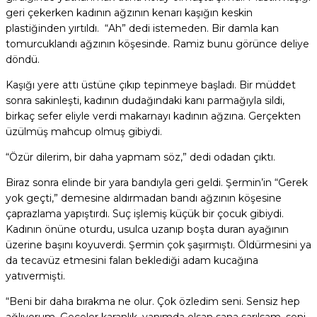
geri çekerken kadının ağzının kenarı kaşığın keskin
plastiğinden yırtıldı. “Ah” dedi istemeden. Bir damla kan
tomurcuklandı ağzının köşesinde. Ramiz bunu görünce deliye
döndü.
Kaşığı yere attı üstüne çıkıp tepinmeye başladı. Bir müddet
sonra sakinleşti, kadının dudağındaki kanı parmağıyla sildi,
birkaç sefer eliyle verdi makarnayı kadının ağzına. Gerçekten
üzülmüş mahcup olmuş gibiydi.
“Özür dilerim, bir daha yapmam söz,” dedi odadan çıktı.
Biraz sonra elinde bir yara bandıyla geri geldi. Şermin’in “Gerek
yok geçti,” demesine aldırmadan bandı ağzının köşesine
çaprazlama yapıştırdı. Suç işlemiş küçük bir çocuk gibiydi.
Kadının önüne oturdu, usulca uzanıp boşta duran ayağının
üzerine başını koyuverdi. Şermin çok şaşırmıştı. Öldürmesini ya
da tecavüz etmesini falan beklediği adam kucağına
yatıvermişti.
“Beni bir daha bırakma ne olur. Çok özledim seni. Sensiz hep