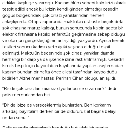
aldıkları kaşık işe yaramıştı. Kadının ölüm sebebi kalp krizi olarak
tespit edildi ancak bu krizin kendiliğinden olmadığı cesedin
göğüs bölgesindeki şok cihazı yanıklarından hemen
anlaşılıyordu. Otopsi raporunda maktulün üst üste birçok defa
şok cihazına maruz kaldığı, bunun sonucunda kalbin adeta bir
elektrik fırtınasına kapılıp enfarktüs geçirmesine sebep olduğu
ve ölümün gerçekleştiğinin anlaşıldığı yazıyordu. Ayrıca kemik
testleri sonucu kadının yetmiş iki yaşında olduğu tespit
edilmişti. Maktulün bedeninde şok cihazı yanıkları dışında
herhangi bir darp ya da işkence izine rastlanılmamıştı. Cesedin
kimlik tespiti için kayıp ihbarı kayıtlarında yapılan araştırmadan
kadının bundan bir hafta önce ailesi tarafından kaybolduğu
bildirilen Alzheimer hastası Perihan Cihan olduğu anlaşıldı.
“Bir de şok cihazları zararsız diyorlar bu ne o zaman?” dedi
polis memurlarından biri.
“Bir de, bize de vereceklermiş bunlardan. Ben korkarım
arkadaş, bayıltalım derken bir de öldürürüz al başına belayı
ondan sonra.”