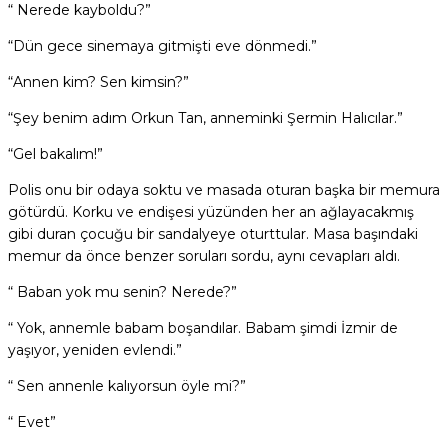
“ Nerede kayboldu?”
“Dün gece sinemaya gitmişti eve dönmedi.”
“Annen kim? Sen kimsin?”
“Şey benim adım Orkun Tan, anneminki Şermin Halıcılar.”
“Gel bakalım!”
Polis onu bir odaya soktu ve masada oturan başka bir memura
götürdü. Korku ve endişesi yüzünden her an ağlayacakmış
gibi duran çocuğu bir sandalyeye oturttular. Masa başındaki
memur da önce benzer soruları sordu, aynı cevapları aldı.
“ Baban yok mu senin? Nerede?”
“ Yok, annemle babam boşandılar. Babam şimdi İzmir de
yaşıyor, yeniden evlendi.”
“ Sen annenle kalıyorsun öyle mi?”
“ Evet”