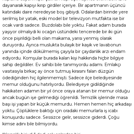
dayanarak kapıyı kırıp girdiler içeriye. Bir apartmanın üçüncü
katındaki daire neredeyse boş gibiydi. Odalardan birinde yere
serilmiş bir yatak, eski model bir televizyon mutfakta ise bir
ocak vardı sadece. Buzdolabı bile yoktu. Fakat adam burada
yaşıyor olmalıydı ki ocağın üstündeki tencerede bir iki gün
önce pişirildiği belli olan makarna, yarısı yenmiş olarak
duruyordu. Ayrıca muslukta bulaşık bir kaşık ve lavabonun
yanında içinde dökülmemiş çayıyla bir çaydanlık arzı endam
ediyordu. Komşular burada kalan kişi hakkında hiçbir bilgiye
sahip değildiler. Ev sahibi bile tanımıyordu adamı. Emlakçı
vasıtasıyla birkaç ay önce tutmuş kirasını falan düzgün
ödediğinden hiç ilgilenmemişti. Sadece ilçe belediyesinde
memur olduğunu hatırlıyordu. Belediyeye gidildiğinde
hakikaten adamın bir yıl önce oraya atanan bir memur olduğu
ancak bugün işe gelmediği öğrenildi. Temizlik işlerinde masa
başı işi yapan bir küçük memurdu. Hemen hemen hiç arkadaşı
yoktu. Çöplüklere baktığı için oradaki memurlarla iş icabı
konuşurdu sadece. Sessizce gelir, sessizce giderdi. Çoğu
kimse adını bile bilmiyordu.