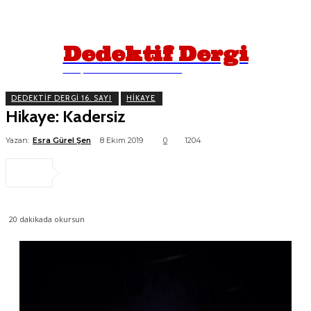
Dedektif Dergi
İPUÇLARINI TAKİP EDİN!
DEDEKTIF DERGI 16. SAYI
HIKAYE
Hikaye: Kadersiz
Yazan:
Esra Gürel Şen
8 Ekim 2019
0
1204
20
dakikada okursun