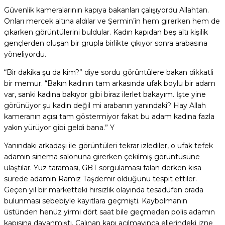
Güvenlik kameralarının kapıya bakanları çalışıyordu Allahtan.
Onları mercek altına aldılar ve Şermin’in hem girerken hem de
çıkarken görüntülerini buldular. Kadın kapıdan beş altı kişilik
gençlerden oluşan bir grupla birlikte çıkıyor sonra arabasına
yöneliyordu.
“Bir dakika şu da kim?” diye sordu görüntülere bakan dikkatli
bir memur. “Bakın kadının tam arkasında ufak boylu bir adam
var, sanki kadına bakıyor gibi biraz ilerlet bakayım. İşte yine
görünüyor şu kadın değil mi arabanın yanındaki? Hay Allah
kameranın açısı tam göstermiyor fakat bu adam kadına fazla
yakın yürüyor gibi geldi bana.” Y
Yanındaki arkadaşı ile görüntüleri tekrar izlediler, o ufak tefek
adamın sinema salonuna girerken çekilmiş görüntüsüne
ulaştılar. Yüz taraması, GBT sorgulaması falan derken kısa
sürede adamın Ramiz Taşdemir olduğunu tespit ettiler.
Geçen yıl bir marketteki hırsızlık olayında tesadüfen orada
bulunması sebebiyle kayıtlara geçmişti. Kaybolmanın
üstünden henüz yirmi dört saat bile geçmeden polis adamın
kapısına dayanmıştı. Çalınan kapı açılmayınca ellerindeki izne