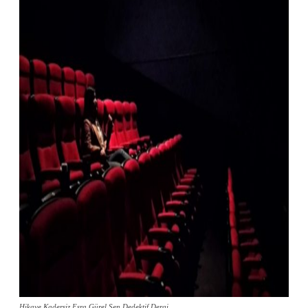
Hikaye Kadersiz Esra Gürel Şen Dedektif Dergi