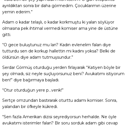
ayrıldıktan sonra bir daha görmedim. Çocuklarımın üzerine
yemin ederim.”
Adam o kadar telaşlı, o kadar korkmuştu ki yalan söylüyor
olmasına pek ihtimal vermedi komiser ama yine de üstüne
gitti.
“O gece buluştunuz mu lan? Kadın evlenelim falan diye
tutturdu sen de korkup hallettin mi kadını yoksa? Belki de
öldürsün diye adam tutmuşsundur.”
Serdar Görmüş oturduğu yerden fırlayarak “Katiyen böyle bir
şey olmadı, siz neyle suçluyorsunuz beni? Avukatımı istiyorum
ben!” diye bağırmaya başladı.
“Otur oturduğun yere p…venk!”
Sertçe omzundan bastırarak oturttu adamı komiser. Sonra,
yalandan bir öfkeyle kükredi.
“Sen fazla Amerikan dizisi seyrediyorsun herhalde. Ne öyle
avukatımı isterimler falan? Bir soru sorduk adam gibi cevap