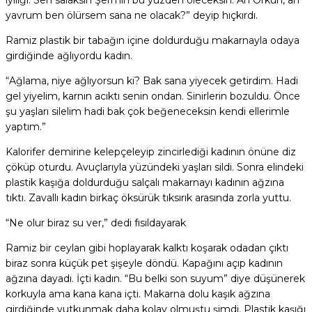
iyiliği. Sen salaksın Şermin bu yüzden öleceksin. Ah Orkun, ah
yavrum ben ölürsem sana ne olacak?” deyip hıçkırdı.
Ramiz plastik bir tabağın içine doldurduğu makarnayla odaya
girdiğinde ağlıyordu kadın.
“Ağlama, niye ağlıyorsun ki? Bak sana yiyecek getirdim. Hadi
gel yiyelim, karnın acıktı senin ondan. Sinirlerin bozuldu. Önce
şu yaşları silelim hadi bak çok beğeneceksin kendi ellerimle
yaptım.”
Kalorifer demirine kelepçeleyip zincirlediği kadının önüne diz
çöküp oturdu. Avuçlarıyla yüzündeki yaşları sildi. Sonra elindeki
plastik kaşığa doldurduğu salçalı makarnayı kadının ağzına
tıktı. Zavallı kadın birkaç öksürük tıksırık arasında zorla yuttu.
“Ne olur biraz su ver,” dedi fısıldayarak
Ramiz bir ceylan gibi hoplayarak kalktı koşarak odadan çıktı
biraz sonra küçük pet şişeyle döndü. Kapağını açıp kadının
ağzına dayadı. İçti kadın. “Bu belki son suyum” diye düşünerek
korkuyla ama kana kana içti. Makarna dolu kaşık ağzına
girdiğinde yutkunmak daha kolay olmuştu şimdi. Plastik kaşığı