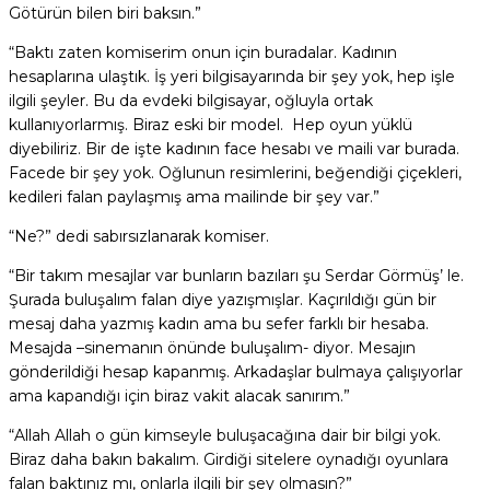
Götürün bilen biri baksın.”
“Baktı zaten komiserim onun için buradalar. Kadının
hesaplarına ulaştık. İş yeri bilgisayarında bir şey yok, hep işle
ilgili şeyler. Bu da evdeki bilgisayar, oğluyla ortak
kullanıyorlarmış. Biraz eski bir model. Hep oyun yüklü
diyebiliriz. Bir de işte kadının face hesabı ve maili var burada.
Facede bir şey yok. Oğlunun resimlerini, beğendiği çiçekleri,
kedileri falan paylaşmış ama mailinde bir şey var.”
“Ne?” dedi sabırsızlanarak komiser.
“Bir takım mesajlar var bunların bazıları şu Serdar Görmüş’ le.
Şurada buluşalım falan diye yazışmışlar. Kaçırıldığı gün bir
mesaj daha yazmış kadın ama bu sefer farklı bir hesaba.
Mesajda –sinemanın önünde buluşalım- diyor. Mesajın
gönderildiği hesap kapanmış. Arkadaşlar bulmaya çalışıyorlar
ama kapandığı için biraz vakit alacak sanırım.”
“Allah Allah o gün kimseyle buluşacağına dair bir bilgi yok.
Biraz daha bakın bakalım. Girdiği sitelere oynadığı oyunlara
falan baktınız mı, onlarla ilgili bir şey olmasın?”