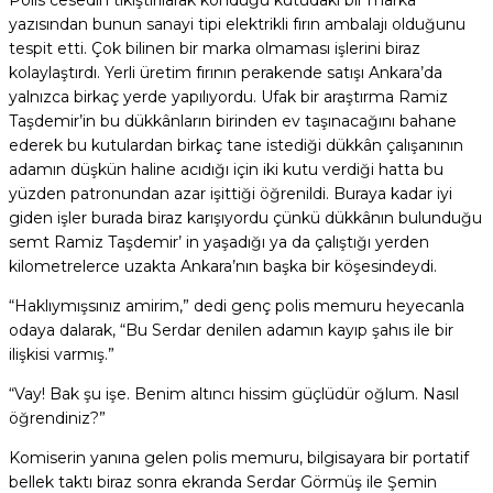
Polis cesedin tıkıştırılarak konduğu kutudaki bir marka
yazısından bunun sanayi tipi elektrikli fırın ambalajı olduğunu
tespit etti. Çok bilinen bir marka olmaması işlerini biraz
kolaylaştırdı. Yerli üretim fırının perakende satışı Ankara’da
yalnızca birkaç yerde yapılıyordu. Ufak bir araştırma Ramiz
Taşdemir’in bu dükkânların birinden ev taşınacağını bahane
ederek bu kutulardan birkaç tane istediği dükkân çalışanının
adamın düşkün haline acıdığı için iki kutu verdiği hatta bu
yüzden patronundan azar işittiği öğrenildi. Buraya kadar iyi
giden işler burada biraz karışıyordu çünkü dükkânın bulunduğu
semt Ramiz Taşdemir’ in yaşadığı ya da çalıştığı yerden
kilometrelerce uzakta Ankara’nın başka bir köşesindeydi.
“Haklıymışsınız amirim,” dedi genç polis memuru heyecanla
odaya dalarak, “Bu Serdar denilen adamın kayıp şahıs ile bir
ilişkisi varmış.”
“Vay! Bak şu işe. Benim altıncı hissim güçlüdür oğlum. Nasıl
öğrendiniz?”
Komiserin yanına gelen polis memuru, bilgisayara bir portatif
bellek taktı biraz sonra ekranda Serdar Görmüş ile Şemin