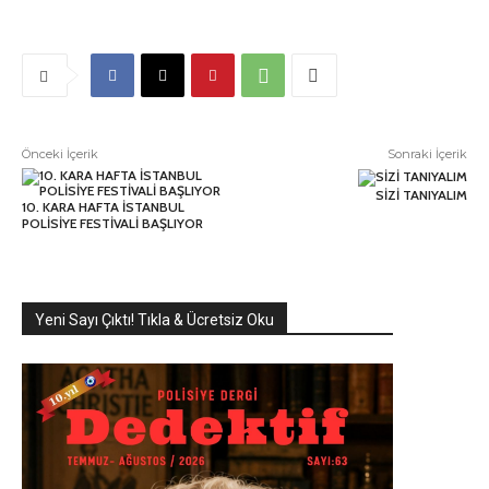
Önceki İçerik
Sonraki İçerik
SİZİ TANIYALIM
10. KARA HAFTA İSTANBUL
POLİSİYE FESTİVALİ BAŞLIYOR
Yeni Sayı Çıktı! Tıkla & Ücretsiz Oku