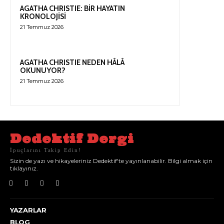
AGATHA CHRISTIE: BİR HAYATIN
KRONOLOJİSİ
21 Temmuz 2026
AGATHA CHRISTIE NEDEN HÂLÂ
OKUNUYOR?
21 Temmuz 2026
Dedektif Dergi
İpuçlarını Takip Edin!
Sizin de yazı ve hikayeleriniz Dedektif'te yayınlanabilir. Bilgi almak için
tıklayınız.
YAZARLAR
BLOG