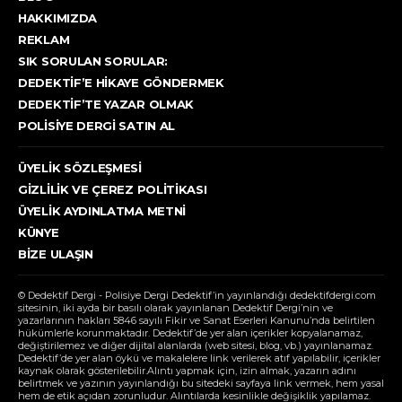
HAKKIMIZDA
REKLAM
SIK SORULAN SORULAR:
DEDEKTIF’E HIKAYE GÖNDERMEK
DEDEKTIF’TE YAZAR OLMAK
POLISIYE DERGI SATIN AL
ÜYELIK SÖZLEŞMESI
GIZLILIK VE ÇEREZ POLITIKASI
ÜYELIK AYDINLATMA METNI
KÜNYE
BIZE ULAŞIN
© Dedektif Dergi - Polisiye Dergi Dedektif’in yayınlandığı dedektifdergi.com
sitesinin, iki ayda bir basılı olarak yayınlanan Dedektif Dergi’nin ve
yazarlarının hakları 5846 sayılı Fikir ve Sanat Eserleri Kanunu’nda belirtilen
hükümlerle korunmaktadır. Dedektif’de yer alan içerikler kopyalanamaz,
değiştirilemez ve diğer dijital alanlarda (web sitesi, blog, vb.) yayınlanamaz.
Dedektif’de yer alan öykü ve makalelere link verilerek atıf yapılabilir, içerikler
kaynak olarak gösterilebilir.Alıntı yapmak için, izin almak, yazarın adını
belirtmek ve yazının yayınlandığı bu sitedeki sayfaya link vermek, hem yasal
hem de etik açıdan zorunludur. Alıntılarda kesinlikle değişiklik yapılamaz.