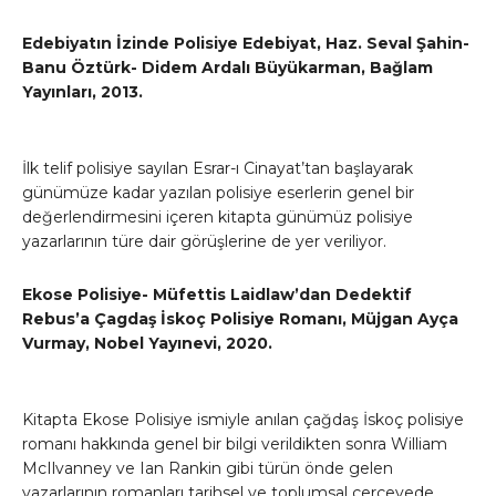
Edebiyatın İzinde Polisiye Edebiyat, Haz. Seval Şahin-
Banu Öztürk- Didem Ardalı Büyükarman, Bağlam
Yayınları, 2013.
İlk telif polisiye sayılan Esrar-ı Cinayat’tan başlayarak
günümüze kadar yazılan polisiye eserlerin genel bir
değerlendirmesini içeren kitapta günümüz polisiye
yazarlarının türe dair görüşlerine de yer veriliyor.
Ekose Polisiye- Müfettis Laidlaw’dan Dedektif
Rebus’a Çagdaş İskoç Polisiye Romanı, Müjgan Ayça
Vurmay, Nobel Yayınevi, 2020.
Kitapta Ekose Polisiye ismiyle anılan çağdaş İskoç polisiye
romanı hakkında genel bir bilgi verildikten sonra William
McIlvanney ve Ian Rankin gibi türün önde gelen
yazarlarının romanları tarihsel ve toplumsal çerçevede