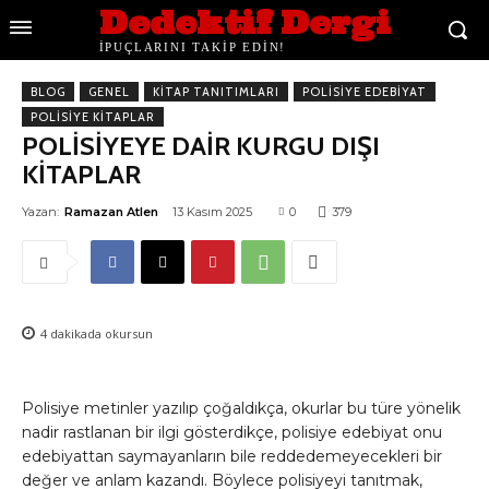
Dedektif Dergi
İPUÇLARINI TAKİP EDİN!
BLOG
GENEL
KITAP TANITIMLARI
POLISIYE EDEBIYAT
POLISIYE KITAPLAR
POLİSİYEYE DAİR KURGU DIŞI
KİTAPLAR
Yazan:
Ramazan Atlen
13 Kasım 2025
0
379
4
dakikada okursun
Polisiye metinler yazılıp çoğaldıkça, okurlar bu türe yönelik
nadir rastlanan bir ilgi gösterdikçe, polisiye edebiyat onu
edebiyattan saymayanların bile reddedemeyecekleri bir
değer ve anlam kazandı. Böylece polisiyeyi tanıtmak,