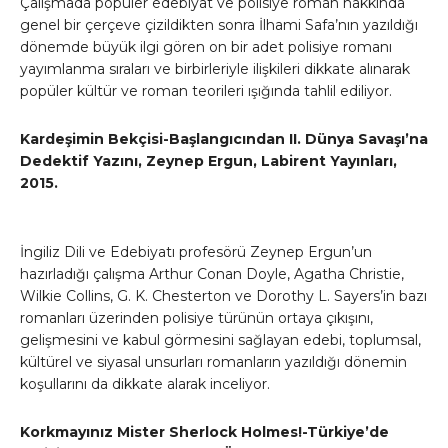
Çalışmada popüler edebiyat ve polisiye roman hakkında
genel bir çerçeve çizildikten sonra İlhami Safa’nın yazıldığı
dönemde büyük ilgi gören on bir adet polisiye romanı
yayımlanma sıraları ve birbirleriyle ilişkileri dikkate alınarak
popüler kültür ve roman teorileri ışığında tahlil ediliyor.
Kardeşimin Bekçisi-Başlangıcından II. Dünya Savaşı’na
Dedektif Yazını, Zeynep Ergun, Labirent Yayınları,
2015.
İngiliz Dili ve Edebiyatı profesörü Zeynep Ergun’un
hazırladığı çalışma Arthur Conan Doyle, Agatha Christie,
Wilkie Collins, G. K. Chesterton ve Dorothy L. Sayers’in bazı
romanları üzerinden polisiye türünün ortaya çıkışını,
gelişmesini ve kabul görmesini sağlayan edebi, toplumsal,
kültürel ve siyasal unsurları romanların yazıldığı dönemin
koşullarını da dikkate alarak inceliyor.
Korkmayınız Mister Sherlock Holmes!-Türkiye’de