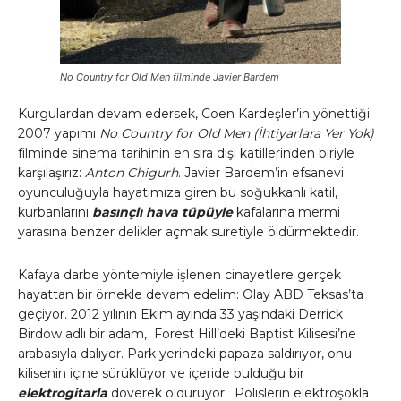
No Country for Old Men
filminde Javier Bardem
Kurgulardan devam edersek, Coen Kardeşler’in yönettiği
2007 yapımı
No Country for Old Men (İhtiyarlara Yer Yok)
filminde sinema tarihinin en sıra dışı katillerinden biriyle
karşılaşırız:
Anton Chigurh
. Javier Bardem’in efsanevi
oyunculuğuyla hayatımıza giren bu soğukkanlı katil,
kurbanlarını
basınçlı hava tüpüyle
kafalarına mermi
yarasına benzer delikler açmak suretiyle öldürmektedir.
Kafaya darbe yöntemiyle işlenen cinayetlere gerçek
hayattan bir örnekle devam edelim: Olay ABD Teksas’ta
geçiyor. 2012 yılının Ekim ayında 33 yaşındaki Derrick
Birdow adlı bir adam, Forest Hill’deki Baptist Kilisesi’ne
arabasıyla dalıyor. Park yerindeki papaza saldırıyor, onu
kilisenin içine sürüklüyor ve içeride bulduğu bir
elektrogitarla
döverek öldürüyor. Polislerin elektroşokla