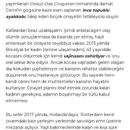
yayımlanan
Dokuz Oda Cinayetleri
romanında damat
Cemil’in göğsüne kaza eseri saplanan
ince topuklu
ayakkabı
, takip eden birçok cinayetin tetikleyicisi oluyor.
Kafalardan biraz uzaklaşalım. Şimdi anlatacağım olay
ölümle sonuçlanmasa da basında yer etmiş, hayli
enteresan bir cinayete teşebbüs vakası. 2013 yılında
Brezilyalı bir kadın (ismine ulaşamadım), 43 yaşındaki
kocasını öldürmek için kendi
vajinasını zehirliyor
ve onu
oral sekse ikna ediyor. Ancak kocası vajinadan gelen olağan
dışı kokudan şüpheleniyor ve karısının rahatsız olabileceğini
düşünerek onu hastaneye götürüyor. Bu sayede hem
kendi canını hem de muhtemelen karısının hayatını
kurtarıyor. Cinayet planını itiraf etmek zorunda kalan
kadının gerekçesi, adamın boşanmayı bir türlü kabul
etmemesi.
Bu sefer 2017 yılında, Hollanda’dayız. Rotterdam kenti
civarındaki bazı yerleşim yerlerinde savcılığın emri üzerine
mezarlar açılıyor. Yaşlı bakımevlerinde kalan ve kısa süre