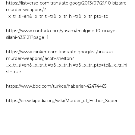
https://listverse-com.translate.goog/2013/07/21/10-bizarre-
murder-weapons/?
_x_tr_sl=en&_x_tr_tl=tr&_x_tr_hl=tr&_x_tr_pto=tc
https://www.cnnturk.com/yasam/en-ilginc-10-cinayet-
silahi-433121?page=1
https://www-ranker-com.translate.goog/list/unusual-
murder-weapons/jacob-shelton?
_x_tr_sl=en&_x_tr_tl=tr&_x_tr_hl=tr&_x_tr_pto=tc&_x_tr_hi
st=true
https://www.bbc.com/turkce/haberler-42474465
https://en.wikipedia.org/wiki/Murder_of_Esther_Soper