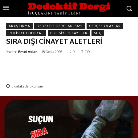
Dedektif Dergi
İPUÇLARINI TAKİP EDİN!
ARAŞTIRMA
DEDEKTIF DERGI 60. SAYI
GERÇEK OLAYLAR
POLISIYE EDEBIYAT
POLISIYE HIKAYELER
SUÇ
SIRA DIŞI CİNAYET ALETLERİ
Yazan:
Emel Aslan
18 Ocak 2026
0
219
5
dakikada okursun