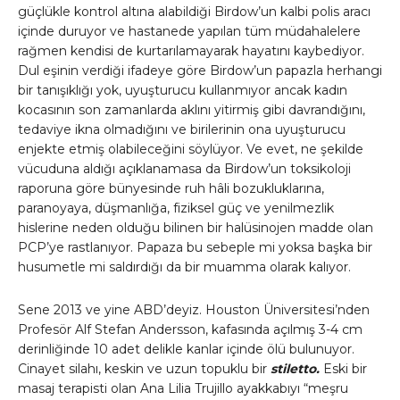
güçlükle kontrol altına alabildiği Birdow’un kalbi polis aracı
içinde duruyor ve hastanede yapılan tüm müdahalelere
rağmen kendisi de kurtarılamayarak hayatını kaybediyor.
Dul eşinin verdiği ifadeye göre Birdow’un papazla herhangi
bir tanışıklığı yok, uyuşturucu kullanmıyor ancak kadın
kocasının son zamanlarda aklını yitirmiş gibi davrandığını,
tedaviye ikna olmadığını ve birilerinin ona uyuşturucu
enjekte etmiş olabileceğini söylüyor. Ve evet, ne şekilde
vücuduna aldığı açıklanamasa da Birdow’un toksikoloji
raporuna göre bünyesinde ruh hâli bozukluklarına,
paranoyaya, düşmanlığa, fiziksel güç ve yenilmezlik
hislerine neden olduğu bilinen bir halüsinojen madde olan
PCP’ye rastlanıyor. Papaza bu sebeple mi yoksa başka bir
husumetle mi saldırdığı da bir muamma olarak kalıyor.
Sene 2013 ve yine ABD’deyiz. Houston Üniversitesi’nden
Profesör Alf Stefan Andersson, kafasında açılmış 3-4 cm
derinliğinde 10 adet delikle kanlar içinde ölü bulunuyor.
Cinayet silahı, keskin ve uzun topuklu bir
stiletto.
Eski bir
masaj terapisti olan Ana Lilia Trujillo ayakkabıyı “meşru