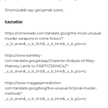
Önümüzdeki sayı görüşmek üzere…
Kaynaklar
:
https://crimereads-com.translate.goog/the-most-unusual-
murder-weapons-in-crime-fiction/?
_x_tr_sl=en&_x_tr_tl=tr&_x_tr_hl=tr&_x_tr_pto=tc
https://www-bartleby-
com.translate.goog/essay/Character-Analysis-of-Mary-
Maloney-Lamb-to-PKBTYZS5HKG4Z?
_x_tr_sl=en&_x_tr_tl=tr&_x_tr_hl=tr&_x_tr_pto=tc
https://www-maggiejamesfiction-
com.translate.goog/blog/five-unusual-fictional-murder-
methods?
_x_tr_sl=en&_x_tr_tl=tr&_x_tr_hl=tr&_x_tr_pto=tc