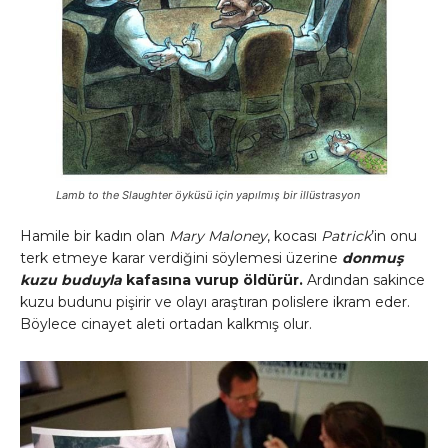
Lamb to the Slaughter
öyküsü için yapılmış bir illüstrasyon
Hamile bir kadın olan
Mary Maloney
, kocası
Patrick
’in onu
terk etmeye karar verdiğini söylemesi üzerine
donmuş
kuzu buduyla
kafasına vurup öldürür.
Ardından sakince
kuzu budunu pişirir ve olayı araştıran polislere ikram eder.
Böylece cinayet aleti ortadan kalkmış olur.