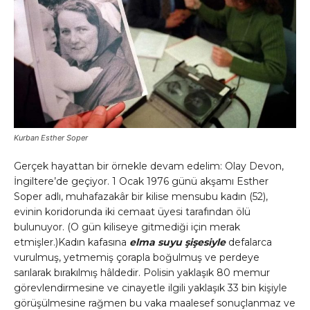
Kurban Esther Soper
Gerçek hayattan bir örnekle devam edelim: Olay Devon,
İngiltere’de geçiyor. 1 Ocak 1976 günü akşamı Esther
Soper adlı, muhafazakâr bir kilise mensubu kadın (52),
evinin koridorunda iki cemaat üyesi tarafından ölü
bulunuyor. (O gün kiliseye gitmediği için merak
etmişler.)Kadın kafasına
elma suyu şişesiyle
defalarca
vurulmuş, yetmemiş çorapla boğulmuş ve perdeye
sarılarak bırakılmış hâldedir. Polisin yaklaşık 80 memur
görevlendirmesine ve cinayetle ilgili yaklaşık 33 bin kişiyle
görüşülmesine rağmen bu vaka maalesef sonuçlanmaz ve