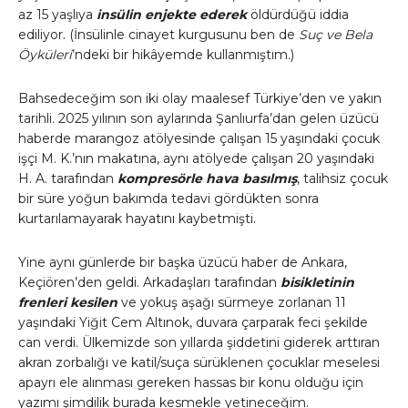
az 15 yaşlıya
insülin enjekte ederek
öldürdüğü iddia
ediliyor. (İnsülinle cinayet kurgusunu ben de
Suç ve Bela
Öyküleri
’ndeki bir hikâyemde kullanmıştım.)
Bahsedeceğim son iki olay maalesef Türkiye’den ve yakın
tarihli. 2025 yılının son aylarında Şanlıurfa’dan gelen üzücü
haberde marangoz atölyesinde çalışan 15 yaşındaki çocuk
işçi M. K.’nın makatına, aynı atölyede çalışan 20 yaşındaki
H. A. tarafından
kompresörle hava basılmış
, talihsiz çocuk
bir süre yoğun bakımda tedavi gördükten sonra
kurtarılamayarak hayatını kaybetmişti.
Yine aynı günlerde bir başka üzücü haber de Ankara,
Keçiören’den geldi. Arkadaşları tarafından
bisikletinin
frenleri kesilen
ve yokuş aşağı sürmeye zorlanan 11
yaşındaki Yiğit Cem Altınok, duvara çarparak feci şekilde
can verdi. Ülkemizde son yıllarda şiddetini giderek arttıran
akran zorbalığı ve katil/suça sürüklenen çocuklar meselesi
apayrı ele alınması gereken hassas bir konu olduğu için
yazımı şimdilik burada kesmekle yetineceğim.