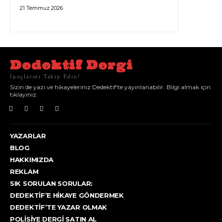
21 Temmuz 2026
Dedektif Dergi
İpuçlarını Takip Edin!
Sizin de yazı ve hikayeleriniz Dedektif'te yayınlanabilir. Bilgi almak için
tıklayınız.
YAZARLAR
BLOG
HAKKIMIZDA
REKLAM
SIK SORULAN SORULAR:
DEDEKTIF’E HIKAYE GÖNDERMEK
DEDEKTIF’TE YAZAR OLMAK
POLISIYE DERGI SATIN AL