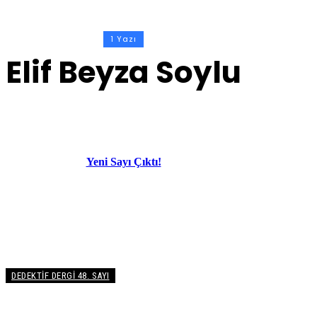
1 Yazı
Elif Beyza Soylu
Yeni Sayı Çıktı!
DEDEKTIF DERGI 48. SAYI