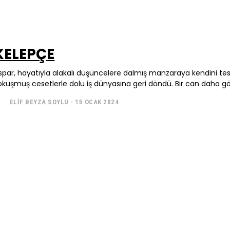
KELEPÇE
spar, hayatıyla alakalı düşüncelere dalmış manzaraya kendini tes
okuşmuş cesetlerle dolu iş dünyasına geri döndü. Bir can daha gö
ELIF BEYZA SOYLU
-
15 OCAK 2024