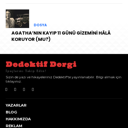
DOSYA
AGATHA’NIN KAYIP 11 GÜNÜ GİZEMİNİ HÂLÂ
KORUYOR (MU?)
Dedektif Dergi
İpuçlarını Takip Edin!
Sizin de yazı ve hikayeleriniz Dedektif'te yayınlanabilir. Bilgi almak için
tıklayınız.
YAZARLAR
BLOG
HAKKIMIZDA
REKLAM