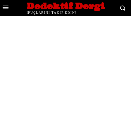
Dedektif Dergi
İPUÇLARINI TAKİP EDİN!