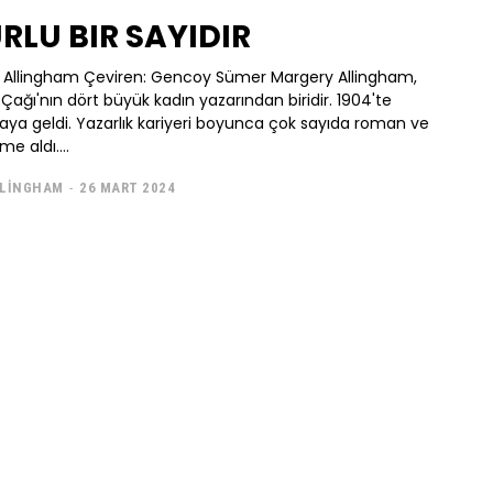
RLU BIR SAYIDIR
 Allingham Çeviren: Gencoy Sümer Margery Allingham,
n Çağı'nın dört büyük kadın yazarından biridir. 1904'te
ya geldi. Yazarlık kariyeri boyunca çok sayıda roman ve
e aldı....
LLINGHAM
-
26 MART 2024