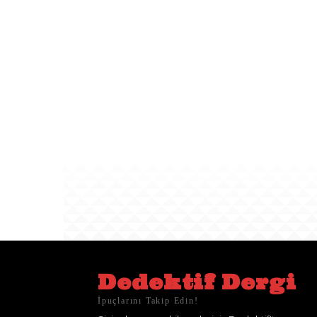
Dedektif Dergi
İpuçlarını Takip Edin!