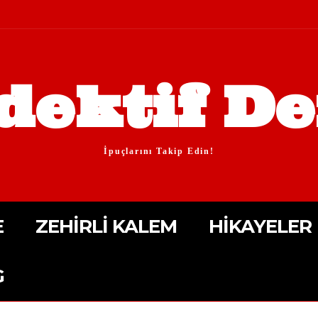
dektif De
İpuçlarını Takip Edin!
E
ZEHIRLI KALEM
HIKAYELER
G