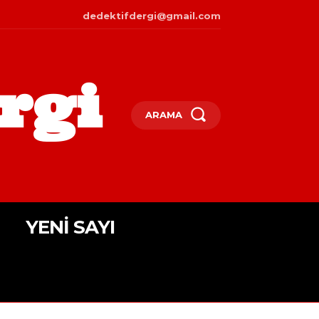
dedektifdergi@gmail.com
rgi
ARAMA
YENI SAYI