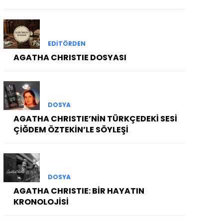
EDITÖRDEN
AGATHA CHRISTIE DOSYASI
DOSYA
AGATHA CHRISTIE’NİN TÜRKÇEDEKİ SESİ
ÇİĞDEM ÖZTEKİN’LE SÖYLEŞİ
DOSYA
AGATHA CHRISTIE: BİR HAYATIN
KRONOLOJİSİ