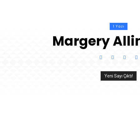
1 Yazı
Margery All
Yeni Sayı Çıktı!