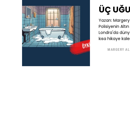
ÜÇ UĞU
Yazan: Margery
Polisiyenin Altı
Londra'da dünya
kısa hikaye kalem
MARGERY A