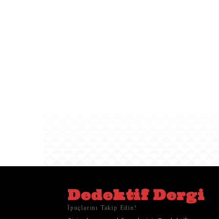
Dedektif Dergi
İpuçlarını Takip Edin!