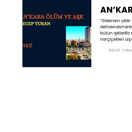
AN’KAR
“Gidersen yıkılı
deltasındaYanlış
bütün ışıklarB
narçiçekleri ürpe
RECEP TURA