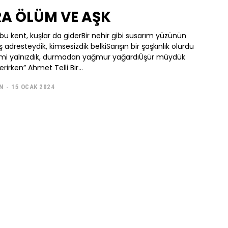
A ÖLÜM VE AŞK
r bu kent, kuşlar da giderBir nehir gibi susarım yüzünün
 adresteydik, kimsesizdik belkiSarışın bir şaşkınlık olurdu
iz mi yalnızdık, durmadan yağmur yağardıÜşür müydük
rirken” Ahmet Telli Bir...
N
-
15 OCAK 2024