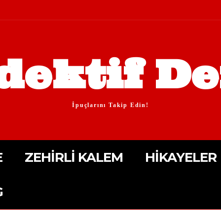
dektif De
İpuçlarını Takip Edin!
E
ZEHIRLI KALEM
HIKAYELER
G