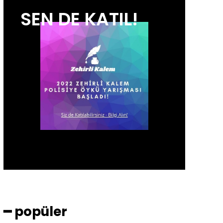
SEN DE KATIL!
━ popüler