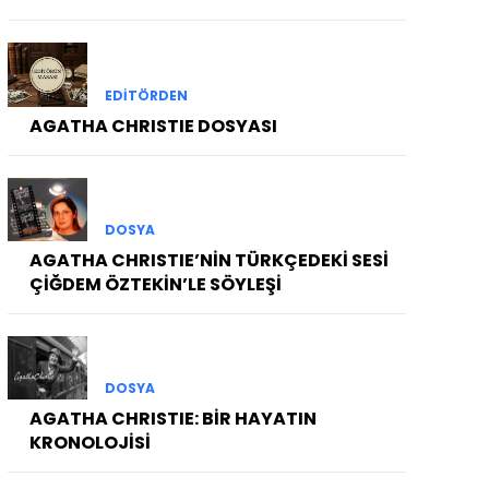
EDITÖRDEN
AGATHA CHRISTIE DOSYASI
DOSYA
AGATHA CHRISTIE’NİN TÜRKÇEDEKİ SESİ
ÇİĞDEM ÖZTEKİN’LE SÖYLEŞİ
DOSYA
AGATHA CHRISTIE: BİR HAYATIN
KRONOLOJİSİ