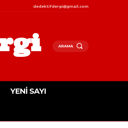
dedektifdergi@gmail.com
rgi
ARAMA
YENI SAYI