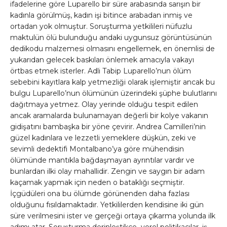
ifadelerine göre Luparello bir süre arabasında sarışın bir
kadınla görülmüş, kadın işi bitince arabadan inmiş ve
ortadan yok olmuştur. Soruşturma yetkilileri nüfuzlu
maktulün ölü bulunduğu andaki uygunsuz görüntüsünün
dedikodu malzemesi olmasını engellemek, en önemlisi de
yukarıdan gelecek baskıları önlemek amacıyla vakayı
örtbas etmek isterler. Adli Tabip Luparello’nun ölüm
sebebini kayıtlara kalp yetmezliği olarak işlemiştir ancak bu
bulgu Luparello’nun ölümünün üzerindeki şüphe bulutlarını
dağıtmaya yetmez. Olay yerinde olduğu tespit edilen
ancak aramalarda bulunamayan değerli bir kolye vakanın
gidişatını bambaşka bir yöne çevirir. Andrea Camilleri’nin
güzel kadınlara ve lezzetli yemeklere düşkün, zeki ve
sevimli dedektifi Montalbano’ya göre mühendisin
ölümünde mantıkla bağdaşmayan ayrıntılar vardır ve
bunlardan ilki olay mahallidir. Zengin ve saygın bir adam
kaçamak yapmak için neden o bataklığı seçmiştir.
İçgüdüleri ona bu ölümde görünenden daha fazlası
olduğunu fısıldamaktadır. Yetkililerden kendisine iki gün
süre verilmesini ister ve gerçeği ortaya çıkarma yolunda ilk