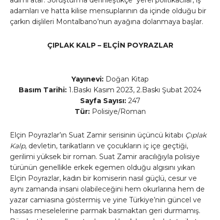
adımı atar. Soruşturma derinleştikçe yerel politikacılar, iş
adamları ve hatta kilise mensuplarının da içinde olduğu bir
çarkın dişlileri Montalbano’nun ayağına dolanmaya başlar.
ÇIPLAK KALP – ELÇİN POYRAZLAR
Yayınevi:
Doğan Kitap
Basım Tarihi:
1.Baskı Kasım 2023, 2.Baskı Şubat 2024
Sayfa Sayısı:
247
Tür:
Polisiye/Roman
Elçin Poyrazlar’ın Suat Zamir serisinin üçüncü kitabı
Çıplak
Kalp
, devletin, tarikatların ve çocukların iç içe geçtiği,
gerilimi yüksek bir roman. Suat Zamir aracılığıyla polisiye
türünün genellikle erkek egemen olduğu algısını yıkan
Elçin Poyrazlar, kadın bir komiserin nasıl güçlü, cesur ve
aynı zamanda insani olabileceğini hem okurlarına hem de
yazar camiasına göstermiş ve yine Türkiye’nin güncel ve
hassas meselelerine parmak basmaktan geri durmamış.