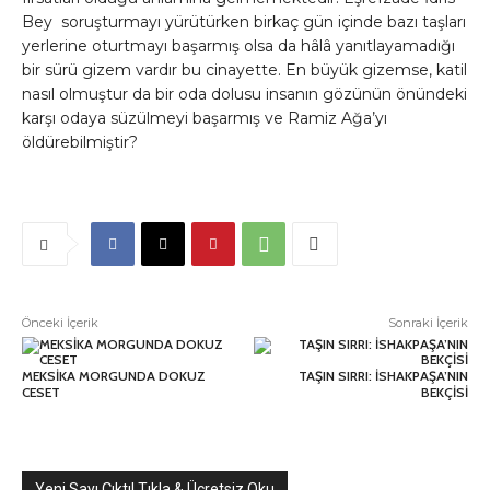
Bey soruşturmayı yürütürken birkaç gün içinde bazı taşları
yerlerine oturtmayı başarmış olsa da hâlâ yanıtlayamadığı
bir sürü gizem vardır bu cinayette. En büyük gizemse, katil
nasıl olmuştur da bir oda dolusu insanın gözünün önündeki
karşı odaya süzülmeyi başarmış ve Ramiz Ağa’yı
öldürebilmiştir?
Önceki İçerik
Sonraki İçerik
MEKSİKA MORGUNDA DOKUZ
TAŞIN SIRRI: İSHAKPAŞA’NIN
CESET
BEKÇİSİ
Yeni Sayı Çıktı! Tıkla & Ücretsiz Oku