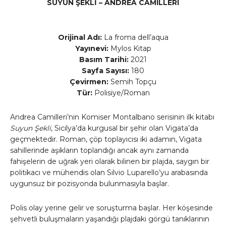
SUYUN ŞEKLİ – ANDREA CAMILLERI
Orijinal Adı:
La froma dell’aqua
Yayınevi:
Mylos Kitap
Basım Tarihi:
2021
Sayfa Sayısı:
180
Çevirmen:
Semih Topçu
Tür:
Polisiye/Roman
Andrea Camilleri’nin Komiser Montalbano serisinin ilk kitabı
Suyun Şekli
, Sicilya’da kurgusal bir şehir olan Vigata’da
geçmektedir. Roman, çöp toplayıcısı iki adamın, Vigata
sahillerinde aşıkların toplandığı ancak aynı zamanda
fahişelerin de uğrak yeri olarak bilinen bir plajda, saygın bir
politikacı ve mühendis olan Silvio Luparello’yu arabasında
uygunsuz bir pozisyonda bulunmasıyla başlar.
Polis olay yerine gelir ve soruşturma başlar. Her köşesinde
şehvetli buluşmaların yaşandığı plajdaki görgü tanıklarının