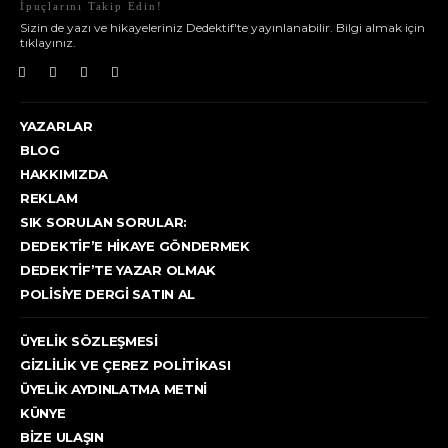
İpuçlarını Takip Edin!
Sizin de yazı ve hikayeleriniz Dedektif'te yayınlanabilir. Bilgi almak için
tıklayınız.
YAZARLAR
BLOG
HAKKIMIZDA
REKLAM
SIK SORULAN SORULAR:
DEDEKTIF’E HIKAYE GÖNDERMEK
DEDEKTIF’TE YAZAR OLMAK
POLISIYE DERGI SATIN AL
ÜYELIK SÖZLEŞMESI
GIZLILIK VE ÇEREZ POLITIKASI
ÜYELIK AYDINLATMA METNI
KÜNYE
BIZE ULAŞIN