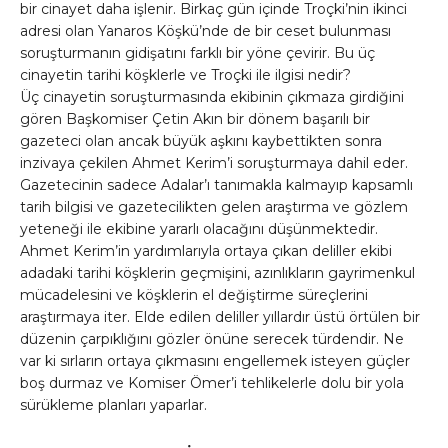
bir cinayet daha işlenir. Birkaç gün içinde Troçki’nin ikinci
adresi olan Yanaros Köşkü’nde de bir ceset bulunması
soruşturmanın gidişatını farklı bir yöne çevirir. Bu üç
cinayetin tarihi köşklerle ve Troçki ile ilgisi nedir?
Üç cinayetin soruşturmasında ekibinin çıkmaza girdiğini
gören Başkomiser Çetin Akın bir dönem başarılı bir
gazeteci olan ancak büyük aşkını kaybettikten sonra
inzivaya çekilen Ahmet Kerim’i soruşturmaya dahil eder.
Gazetecinin sadece Adalar’ı tanımakla kalmayıp kapsamlı
tarih bilgisi ve gazetecilikten gelen araştırma ve gözlem
yeteneği ile ekibine yararlı olacağını düşünmektedir.
Ahmet Kerim’in yardımlarıyla ortaya çıkan deliller ekibi
adadaki tarihi köşklerin geçmişini, azınlıkların gayrimenkul
mücadelesini ve köşklerin el değiştirme süreçlerini
araştırmaya iter. Elde edilen deliller yıllardır üstü örtülen bir
düzenin çarpıklığını gözler önüne serecek türdendir. Ne
var ki sırların ortaya çıkmasını engellemek isteyen güçler
boş durmaz ve Komiser Ömer’i tehlikelerle dolu bir yola
sürükleme planları yaparlar.