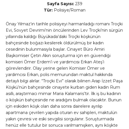
Sayfa Sayısı:
239
Tür:
Polisiye/Roman
Önay Yılmaz’ın tarihle polisiyeyi harmanladığı romanı Troçki
Evi, Sovyet Devrimi’nin öncülerinden Lev Troçki’nin sürgün
yıllarında kaldığı Büyükada’daki Troçki köşkünün
bahçesinde boğazı kesilerek öldürülmüş bir kadın
cesedinin bulunmasıyla başlar. Cinayet Büro Amiri
Başkomiser Çetin Akın soruşturma için en güvendiği
komiseri Ömer Erdem’i ve yardımcısı Erkan Ateş’i
görevlendirir. Olay yerine gelen Komiser Ömer ve
yardımcısı Erkan, polis memurundan maktul hakkında
detaylı bilgi alırlar. “Troçki Evi” olarak bilinen Arap İzzet Paşa
Köşkü’nün bahçesinde cinayete kurban giden kadın Rum
asıllı, araştırmacı mimar Maria Kalamaris’tir. İlk iş bu kadının
o köşkün bahçesinde ne aradığını bulmak olacaktır. Bunun
için eskiden köşk olan daha sonra dairelere ayrılıp
apartmana çevrilen yapıda oturan ev sahipleri, maktulün
yakın çevresi ve eski sevgilisi sorgulanır. Soruşturmada
henüz elle tutulur bir sonuca varılmamışken, aynı köşkte