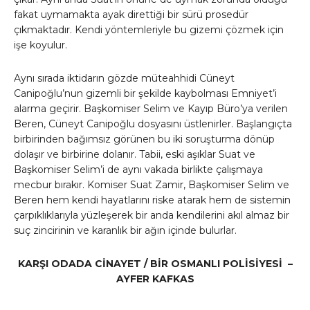
fakat uymamakta ayak direttiği bir sürü prosedür
çıkmaktadır. Kendi yöntemleriyle bu gizemi çözmek için
işe koyulur.
Aynı sırada iktidarın gözde müteahhidi Cüneyt
Canipoğlu’nun gizemli bir şekilde kaybolması Emniyet’i
alarma geçirir. Başkomiser Selim ve Kayıp Büro’ya verilen
Beren, Cüneyt Canipoğlu dosyasını üstlenirler. Başlangıçta
birbirinden bağımsız görünen bu iki soruşturma dönüp
dolaşır ve birbirine dolanır. Tabii, eski aşıklar Suat ve
Başkomiser Selim’i de aynı vakada birlikte çalışmaya
mecbur bırakır. Komiser Suat Zamir, Başkomiser Selim ve
Beren hem kendi hayatlarını riske atarak hem de sistemin
çarpıklıklarıyla yüzleşerek bir anda kendilerini akıl almaz bir
suç zincirinin ve karanlık bir ağın içinde bulurlar.
KARŞI ODADA CİNAYET / BİR OSMANLI POLİSİYESİ –
AYFER KAFKAS