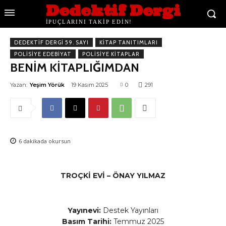
Dedektif Dergi
İPUÇLARINI TAKİP EDİN!
DEDEKTIF DERGI 59. SAYI
KITAP TANITIMLARI
POLISIYE EDEBIYAT
POLISIYE KITAPLAR
BENİM KİTAPLIĞIMDAN
Yazan:
Yeşim Yörük
19 Kasım 2025
0
291
6
dakikada okursun
TROÇKİ EVİ – ÖNAY YILMAZ
Yayınevi:
Destek Yayınları
Basım Tarihi:
Temmuz 2025