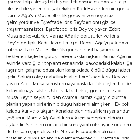
göreve talip olmuş tek kişidir. Tek başına bu göreve talip
olması bile yeterince şaibeliyken Kadı Hazretleri’nin gönlü
Ramiz Ağa’ya Mütesellim’lik görevini vermeye razı
gelmiyordur ve Eşrefzade İdris Bey’den onu gizlice
araştırmasını ister. Eşrefzade İdris Bey ve yaveri Zabit
Musa işe koyulurlar. Ramiz Ağa ile görüşürler ve İdris
Bey’in de tıpkı Kadı Hazretleri gibi Ramiz Ağa’yı pek gözü
tutmaz. Tam Mütesellim’lik görevine asıl başvurması
beklenen kişilerle görüşmelere başlamışken Ramiz Ağa’nın
evinde verdiği bir toplantı esnasında, başodadaki kalabalığa
rağmen, çalışma odası olan karşı odada öldürüldüğü haberi
gelir. Soluğu olay mahallinde alan Eşrefzade İdris Bey ve
yaveri Zabit Musa soruşturmaya başlarlar fakat işleri hiç de
kolay olmayacaktır. Üstelik daha birkaç gün önce Zabit
Musa Bey’in seyisi Ali’den civarda Ramiz Ağa’yı öldürme
planları yapan birilerinin olduğu haberini almışken… Ev çok
kalabalıktır ve o akşam konakta olan misafirlerin yarısından
çoğunun Ramiz Ağa’yı öldürmek için sebepleri olduğu
aşikârdır. Yani hem ortada bir sürü yanıtı olmayan soru hem
de bir sürü şüpheli vardır. Ne var ki sebepleri olması
fırsatları olduğu anlamına gelmemektedir. Eşrefzade İdris