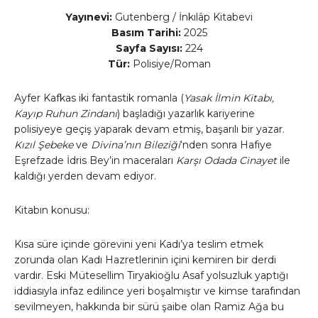
Yayınevi:
Gutenberg / İnkılâp Kitabevi
Basım Tarihi:
2025
Sayfa Sayısı:
224
Tür:
Polisiye/Roman
Ayfer Kafkas iki fantastik romanla (
Yasak İlmin Kitabı,
Kayıp Ruhun Zindanı
) başladığı yazarlık kariyerine
polisiyeye geçiş yaparak devam etmiş, başarılı bir yazar.
Kızıl Şebeke
ve
Divina’nın Bileziği
‘nden sonra Hafiye
Eşrefzade İdris Bey’in maceraları
Karşı Odada Cinayet
ile
kaldığı yerden devam ediyor.
Kitabın konusu:
Kısa süre içinde görevini yeni Kadı’ya teslim etmek
zorunda olan Kadı Hazretlerinin içini kemiren bir derdi
vardır. Eski Mütesellim Tiryakioğlu Asaf yolsuzluk yaptığı
iddiasıyla infaz edilince yeri boşalmıştır ve kimse tarafından
sevilmeyen, hakkında bir sürü şaibe olan Ramiz Ağa bu