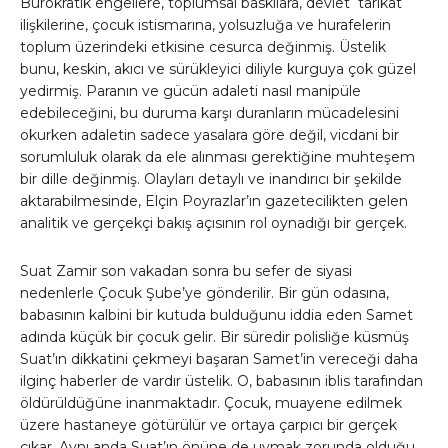
Bürokratik engellere, toplumsal baskılara, devlet tarikat
ilişkilerine, çocuk istismarına, yolsuzluğa ve hurafelerin
toplum üzerindeki etkisine cesurca değinmiş. Üstelik
bunu, keskin, akıcı ve sürükleyici diliyle kurguya çok güzel
yedirmiş. Paranın ve gücün adaleti nasıl manipüle
edebileceğini, bu duruma karşı duranların mücadelesini
okurken adaletin sadece yasalara göre değil, vicdani bir
sorumluluk olarak da ele alınması gerektiğine muhteşem
bir dille değinmiş. Olayları detaylı ve inandırıcı bir şekilde
aktarabilmesinde, Elçin Poyrazlar’ın gazetecilikten gelen
analitik ve gerçekçi bakış açısının rol oynadığı bir gerçek.
Suat Zamir son vakadan sonra bu sefer de siyasi
nedenlerle Çocuk Şube’ye gönderilir. Bir gün odasına,
babasının kalbini bir kutuda bulduğunu iddia eden Samet
adında küçük bir çocuk gelir. Bir süredir polisliğe küsmüş
Suat’ın dikkatini çekmeyi başaran Samet’in vereceği daha
ilginç haberler de vardır üstelik. O, babasının iblis tarafından
öldürüldüğüne inanmaktadır. Çocuk, muayene edilmek
üzere hastaneye götürülür ve ortaya çarpıcı bir gerçek
çıkar. Aynı anda Suat’ın önüne de uymak zorunda olduğu