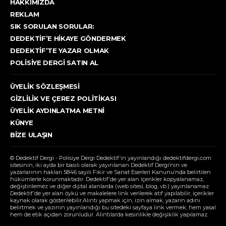
HAKKIMIZDA
REKLAM
SIK SORULAN SORULAR:
DEDEKTIF’E HIKAYE GÖNDERMEK
DEDEKTIF’TE YAZAR OLMAK
POLISIYE DERGI SATIN AL
ÜYELIK SÖZLEŞMESI
GIZLILIK VE ÇEREZ POLITIKASI
ÜYELIK AYDINLATMA METNI
KÜNYE
BIZE ULAŞIN
© Dedektif Dergi - Polisiye Dergi Dedektif’in yayınlandığı dedektifdergi.com
sitesinin, iki ayda bir basılı olarak yayınlanan Dedektif Dergi’nin ve
yazarlarının hakları 5846 sayılı Fikir ve Sanat Eserleri Kanunu’nda belirtilen
hükümlerle korunmaktadır. Dedektif’de yer alan içerikler kopyalanamaz,
değiştirilemez ve diğer dijital alanlarda (web sitesi, blog, vb.) yayınlanamaz.
Dedektif’de yer alan öykü ve makalelere link verilerek atıf yapılabilir, içerikler
kaynak olarak gösterilebilir.Alıntı yapmak için, izin almak, yazarın adını
belirtmek ve yazının yayınlandığı bu sitedeki sayfaya link vermek, hem yasal
hem de etik açıdan zorunludur. Alıntılarda kesinlikle değişiklik yapılamaz.