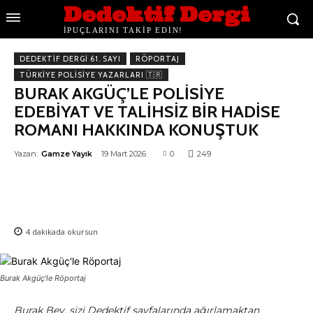
Dedektif Dergi
İPUÇLARINI TAKİP EDİN!
DEDEKTIF DERGI 61. SAYI
RÖPORTAJ
TÜRKIYE POLISIYE YAZARLARI 🇹🇷
BURAK AKGÜÇ’LE POLİSİYE
EDEBİYAT VE TALİHSİZ BİR HADİSE
ROMANI HAKKINDA KONUŞTUK
Yazan:
Gamze Yayık
19 Mart 2026
0
249
4
dakikada okursun
Burak Akgüç'le Röportaj
Burak Bey, sizi Dedektif sayfalarında ağırlamaktan