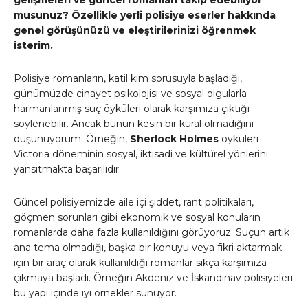
gelişmeleri ve güncel romanları takip edebiliyor
musunuz? Özellikle yerli polisiye eserler hakkında
genel görüşünüzü ve eleştirilerinizi öğrenmek
isterim.
Polisiye romanların, katil kim sorusuyla başladığı,
günümüzde cinayet psikolojisi ve sosyal olgularla
harmanlanmış suç öyküleri olarak karşımıza çıktığı
söylenebilir. Ancak bunun kesin bir kural olmadığını
düşünüyorum. Örneğin,
Sherlock Holmes
öyküleri
Victoria döneminin sosyal, iktisadi ve kültürel yönlerini
yansıtmakta başarılıdır.
Güncel polisiyemizde aile içi şiddet, rant politikaları,
göçmen sorunları gibi ekonomik ve sosyal konuların
romanlarda daha fazla kullanıldığını görüyoruz. Suçun artık
ana tema olmadığı, başka bir konuyu veya fikri aktarmak
için bir araç olarak kullanıldığı romanlar sıkça karşımıza
çıkmaya başladı. Örneğin Akdeniz ve İskandinav polisiyeleri
bu yapı içinde iyi örnekler sunuyor.