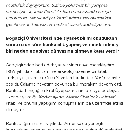
mutluluk duyuyorum. Sizinle yolumuz bir yarışma
vesilesiyle üçüncü Cemil Arıkan macerasında kesişti.
Ödülünüzü tebrik ediyor kendi adıma sizi okumakta
gecikmemi “talihsiz bir hadise” olarak addediyorum.
Boğaziçi Üniversitesi’nde siyaset bilimi okuduktan
sonra uzun süre bankacılık yapmış ve emekli olmuş
biri neden edebiyat dünyasına girmeye karar verdi?
Gençliğimden beri edebiyat ve sinemaya meraklıydım.
1987 yılında antik tarih ve arkeoloji üzerine bir kitabı
Türkçeye çevirdim. Cem Yayınları tarafından
Karia
ismiyle
basıldı. Çalışma hayatım boyunca bu merakım devam etti.
Bankada tanıştığım Erol Üyepazarcı’nın polisiye edebiyat
üzerine yazdığı,
Korkmayınız, Mister Sherlock Holmes!
kitabı ve onunla yaptığım konuşmaların da üzerimde etkisi
olmuştur.
Bankacılığımın son iki yılında, Amerika’da yerleşik