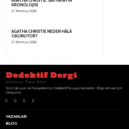
AGATHA CHRISTIE: BİR HAYATIN
KRONOLOJİSİ
21 Temmuz 2026
AGATHA CHRISTIE NEDEN HÂLÂ
OKUNUYOR?
21 Temmuz 2026
Dedektif Dergi
İpuçlarını Takip Edin!
Sizin de yazı ve hikayeleriniz Dedektif'te yayınlanabilir. Bilgi almak için
tıklayınız.
YAZARLAR
BLOG