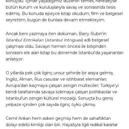
konuydu. İçinde yaşadığımız düzenin temeli, neredeyse
bütün kurum ve kuruluşlarıyla savaş ve sonrasında tesis
edilmiş. Bu konuda epeyce kitap okudum, film ve belgesel
seyrettim, bugün de bunlara devam etmekteyim.
Ancak beni yazmaya iten doküman, Barry Rubin’in
İstanbul Entrikaları
(
Istanbul Intrigues
) adlı belgesel
çalışması oldu. Savaşın hemen öncesi ile bitişinden
sonrasını ele alan kitap bu dönemde İstanbul’da yaşananları
anlatıyor.
O yıllarda pek çok ilginç unsur şehirde bir araya gelmiş.
İngiliz, Alman, Rus casuslar ve istihbarat elemanları;
Avrupa’dan kaçmaya çalışan zengin mülteciler; Türkiye’yi
kendi taraflarında savaşa sokmaya çalışan politikacılar ve
İstanbul’un zengin kültürel mozaiği. Sonuçta bu geniş
yelpaze içinden çok sayıda ilginç öykü çıkmış.
Cemil Arıkan hem askeri geçmişi hem de sahaflıktan
dolayı edebi kimliği olan biri. Hayatıyla ilgili radikal kararlar