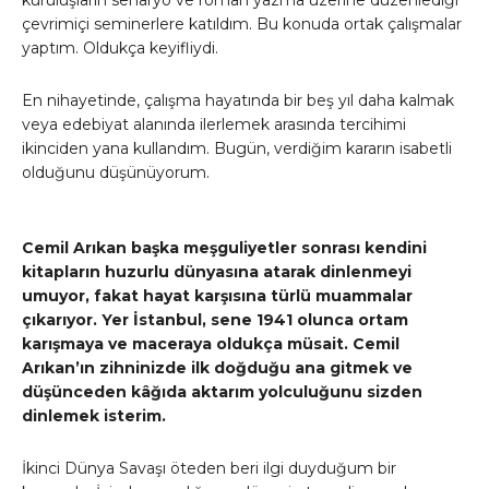
kuruluşların senaryo ve roman yazma üzerine düzenlediği
çevrimiçi seminerlere katıldım. Bu konuda ortak çalışmalar
yaptım. Oldukça keyifliydi.
En nihayetinde, çalışma hayatında bir beş yıl daha kalmak
veya edebiyat alanında ilerlemek arasında tercihimi
ikinciden yana kullandım. Bugün, verdiğim kararın isabetli
olduğunu düşünüyorum.
Cemil Arıkan başka meşguliyetler sonrası kendini
kitapların huzurlu dünyasına atarak dinlenmeyi
umuyor, fakat hayat karşısına türlü muammalar
çıkarıyor. Yer İstanbul, sene 1941 olunca ortam
karışmaya ve maceraya oldukça müsait. Cemil
Arıkan’ın zihninizde ilk doğduğu ana gitmek ve
düşünceden kâğıda aktarım yolculuğunu sizden
dinlemek isterim.
İkinci Dünya Savaşı öteden beri ilgi duyduğum bir