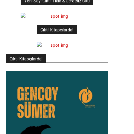
Yeni Sayı Çıktı! Tıkla & Ücretsiz Oku
Çıktı! Kitapçılarda!
Çıktı! Kitapçılarda!