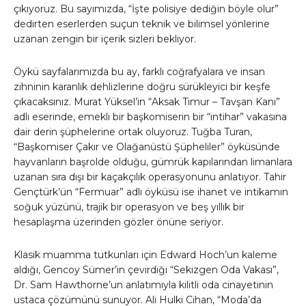
çıkıyoruz. Bu sayımızda, “İşte polisiye dediğin böyle olur”
dedirten eserlerden suçun teknik ve bilimsel yönlerine
uzanan zengin bir içerik sizleri bekliyor.
Öykü sayfalarımızda bu ay, farklı coğrafyalara ve insan
zihninin karanlık dehlizlerine doğru sürükleyici bir keşfe
çıkacaksınız. Murat Yüksel’in “Aksak Timur – Tavşan Kanı”
adlı eserinde, emekli bir başkomiserin bir “intihar” vakasına
dair derin şüphelerine ortak oluyoruz. Tuğba Turan,
“Başkomiser Çakır ve Olağanüstü Şüpheliler” öyküsünde
hayvanların başrolde olduğu, gümrük kapılarından limanlara
uzanan sıra dışı bir kaçakçılık operasyonunu anlatıyor. Tahir
Gençtürk’ün “Fermuar” adlı öyküsü ise ihanet ve intikamın
soğuk yüzünü, trajik bir operasyon ve beş yıllık bir
hesaplaşma üzerinden gözler önüne seriyor.
Klasik muamma tutkunları için Edward Hoch’un kaleme
aldığı, Gencoy Sümer’in çevirdiği “Sekizgen Oda Vakası”,
Dr. Sam Hawthorne’un anlatımıyla kilitli oda cinayetinin
ustaca çözümünü sunuyor. Ali Hulki Cihan, “Moda’da