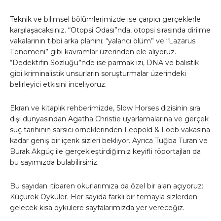
Teknik ve bilimsel bölümlerimizde ise çarpıcı gerçeklerle
karşılaşacaksınız. “Otopsi Odası”nda, otopsi sırasında dirilme
vakalarının tıbbi arka planını; “yalancı ölüm” ve “Lazarus
Fenomeni” gibi kavramlar üzerinden ele alıyoruz.
“Dedektifin Sözlüğü”nde ise parmak izi, DNA ve balistik
gibi kriminalistik unsurların soruşturmalar üzerindeki
belirleyici etkisini inceliyoruz.
Ekran ve kitaplık rehberimizde, Slow Horses dizisinin sıra
dışı dünyasından Agatha Christie uyarlamalarına ve gerçek
suç tarihinin sarsıcı örneklerinden Leopold & Loeb vakasına
kadar geniş bir içerik sizleri bekliyor. Ayrıca Tuğba Turan ve
Burak Akgüç ile gerçekleştirdiğimiz keyifli röportajları da
bu sayımızda bulabilirsiniz.
Bu sayıdan itibaren okurlarımıza da özel bir alan açıyoruz:
Küçürek Öyküler. Her sayıda farklı bir temayla sizlerden
gelecek kısa öykülere sayfalarımızda yer vereceğiz.