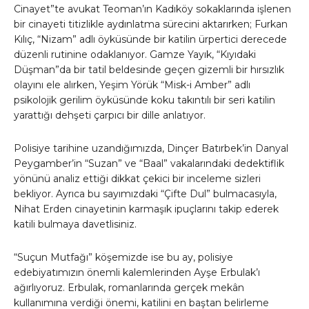
Cinayet”te avukat Teoman’ın Kadıköy sokaklarında işlenen
bir cinayeti titizlikle aydınlatma sürecini aktarırken; Furkan
Kılıç, “Nizam” adlı öyküsünde bir katilin ürpertici derecede
düzenli rutinine odaklanıyor. Gamze Yayık, “Kıyıdaki
Düşman”da bir tatil beldesinde geçen gizemli bir hırsızlık
olayını ele alırken, Yeşim Yörük “Misk-i Amber” adlı
psikolojik gerilim öyküsünde koku takıntılı bir seri katilin
yarattığı dehşeti çarpıcı bir dille anlatıyor.
Polisiye tarihine uzandığımızda, Dinçer Batırbek’in Danyal
Peygamber’in “Suzan” ve “Baal” vakalarındaki dedektiflik
yönünü analiz ettiği dikkat çekici bir inceleme sizleri
bekliyor. Ayrıca bu sayımızdaki “Çifte Dul” bulmacasıyla,
Nihat Erden cinayetinin karmaşık ipuçlarını takip ederek
katili bulmaya davetlisiniz.
“Suçun Mutfağı” köşemizde ise bu ay, polisiye
edebiyatımızın önemli kalemlerinden Ayşe Erbulak’ı
ağırlıyoruz. Erbulak, romanlarında gerçek mekân
kullanımına verdiği önemi, katilini en baştan belirleme