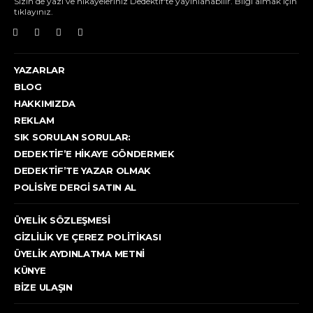
Sizin de yazı ve hikayeleriniz Dedektif'te yayınlanabilir. Bilgi almak için
tıklayınız.
YAZARLAR
BLOG
HAKKIMIZDA
REKLAM
SIK SORULAN SORULAR:
DEDEKTIF’E HIKAYE GÖNDERMEK
DEDEKTIF’TE YAZAR OLMAK
POLISIYE DERGI SATIN AL
ÜYELIK SÖZLEŞMESI
GIZLILIK VE ÇEREZ POLITIKASI
ÜYELIK AYDINLATMA METNI
KÜNYE
BIZE ULAŞIN