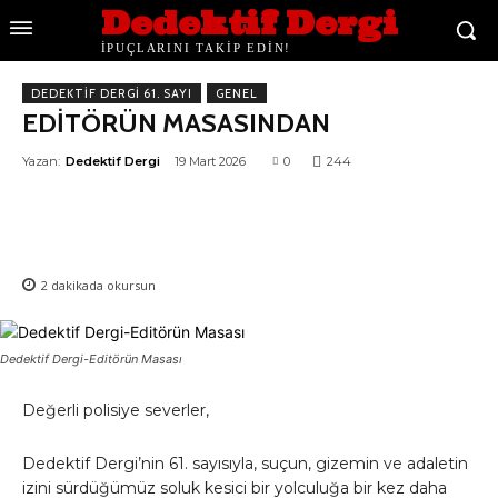
Dedektif Dergi
İPUÇLARINI TAKİP EDİN!
DEDEKTIF DERGI 61. SAYI
GENEL
EDİTÖRÜN MASASINDAN
Yazan:
Dedektif Dergi
19 Mart 2026
0
244
2
dakikada okursun
Dedektif Dergi-Editörün Masası
Değerli polisiye severler,
Dedektif Dergi’nin 61. sayısıyla, suçun, gizemin ve adaletin
izini sürdüğümüz soluk kesici bir yolculuğa bir kez daha