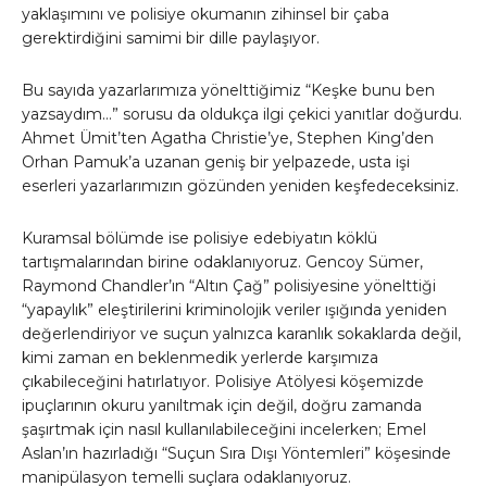
yaklaşımını ve polisiye okumanın zihinsel bir çaba
gerektirdiğini samimi bir dille paylaşıyor.
Bu sayıda yazarlarımıza yönelttiğimiz “Keşke bunu ben
yazsaydım…” sorusu da oldukça ilgi çekici yanıtlar doğurdu.
Ahmet Ümit’ten Agatha Christie’ye, Stephen King’den
Orhan Pamuk’a uzanan geniş bir yelpazede, usta işi
eserleri yazarlarımızın gözünden yeniden keşfedeceksiniz.
Kuramsal bölümde ise polisiye edebiyatın köklü
tartışmalarından birine odaklanıyoruz. Gencoy Sümer,
Raymond Chandler’ın “Altın Çağ” polisiyesine yönelttiği
“yapaylık” eleştirilerini kriminolojik veriler ışığında yeniden
değerlendiriyor ve suçun yalnızca karanlık sokaklarda değil,
kimi zaman en beklenmedik yerlerde karşımıza
çıkabileceğini hatırlatıyor. Polisiye Atölyesi köşemizde
ipuçlarının okuru yanıltmak için değil, doğru zamanda
şaşırtmak için nasıl kullanılabileceğini incelerken; Emel
Aslan’ın hazırladığı “Suçun Sıra Dışı Yöntemleri” köşesinde
manipülasyon temelli suçlara odaklanıyoruz.