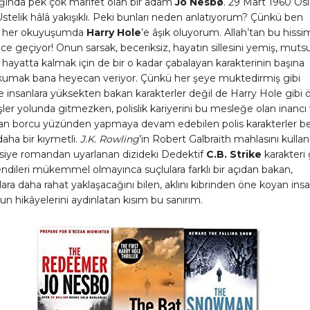
ında pek çok marifet olan bir adam
Jo Nesbø
. 29 Mart 1960 Os
telik hâlâ yakışıklı. Peki bunları neden anlatıyorum? Çünkü ben
nı her okuyuşumda
Harry Hole
’e âşık oluyorum. Allah’tan bu hissi
rince geçiyor! Onun sarsak, beceriksiz, hayatın sillesini yemiş, muts
 hayatta kalmak için de bir o kadar çabalayan karakterinin başına
okumak bana heyecan veriyor. Çünkü her şeye muktedirmiş gibi
 insanlara yüksekten bakan karakterler değil de Harry Hole gibi 
şler yolunda gitmezken, polislik kariyerini bu mesleğe olan inancı
an borcu yüzünden yapmaya devam edebilen polis karakterler b
ha bir kıymetli.
J.K. Rowling
’in Robert Galbraith mahlasını kulla
lisiye romandan uyarlanan dizideki Dedektif
C.B. Strike
karakteri 
ndileri mükemmel olmayınca suçlulara farklı bir açıdan bakan,
ara daha rahat yaklaşacağını bilen, aklını kibrinden öne koyan insa
un hikâyelerini aydınlatan kısım bu sanırım.