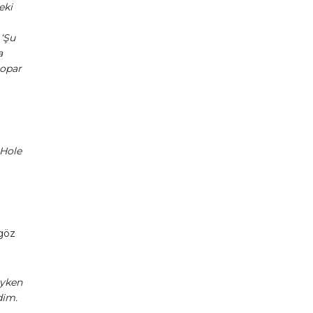
eki
 ‘Şu
a
eopar
 Hole
 göz
ayken
dim.