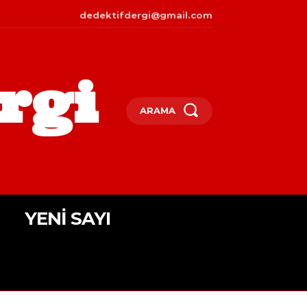
dedektifdergi@gmail.com
rgi
ARAMA
YENI SAYI