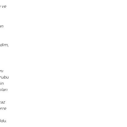
 ve
an
rdim,
mı
grubu
in
ları
caz
erre
ldu.