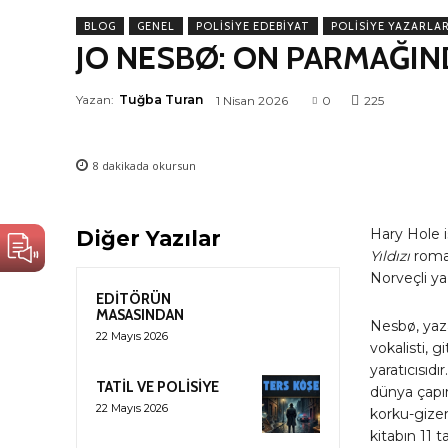
BLOG
GENEL
POLISIYE EDEBIYAT
POLISIYE YAZARLAR
JO NESBØ: ON PARMAĞIN
Yazan:
Tuğba Turan
1 Nisan 2026
0
225
8
dakikada okursun
Hary Hole i
Diğer Yazılar
Yıldızı
roman
Norveçli y
EDİTÖRÜN
MASASINDAN
Nesbø, yaz
22 Mayıs 2026
vokalisti, g
yaratıcısıdı
TATİL VE POLİSİYE
dünya çapın
22 Mayıs 2026
korku-gize
kitabın 11 