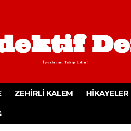
dektif De
İpuçlarını Takip Edin!
E
ZEHIRLI KALEM
HIKAYELER
G