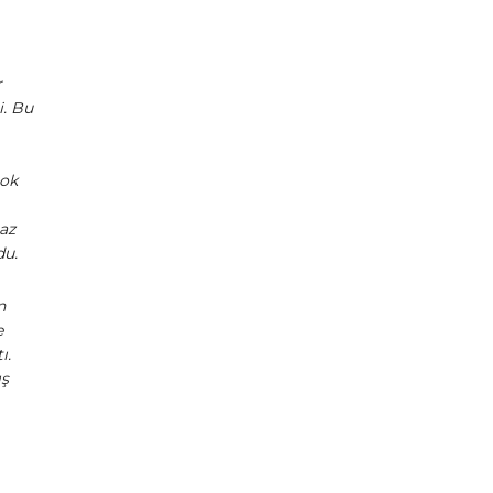
r
. Bu
çok
az
du.
n
e
ı.
ış