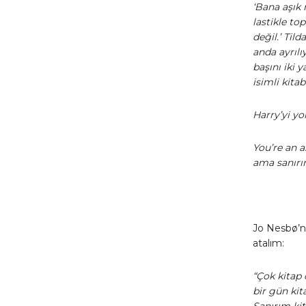
‘Bana aşık 
lastikle to
değil.’ Til
anda ayrıl
başını iki 
isimli kita
Harry’yi yo
You’re an a
ama sanırı
Jo Nesbø’nu
atalım:
“Çok kitap 
bir gün kit
Sanırım ki