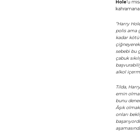
Hole
’u mis
kahramana k
“Harry Hole
polis ama 
kadar kötü
çiğneyerek
sebebi bu 
çabuk sıkıl
başvurabili
alkol içerm
Tilda, Harr
emin olmak
bunu denemi
Âşık olmak 
onları bekl
başarıyord
aşamasında