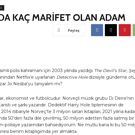
I
DA KAÇ MARİFET OLAN ADAM
Paylaş
simli polis kahramanı için 2003 yılında yazdığı
The Devil’s Star, Şe
ından Netflix’e uyarlanan
Detective Hole
dizisiyle gündeme ot
azar Jo Nesbø’yu tanıyalım mı?
ar, ekonomist ve futbolcudur. Norveçli müzik grubu Di Derre’nin
itaristi ve şarkı yazarıdır. Dedektif Harry Hole tiplemesinin de
r. 2014 itibariyle Norveç’te 3 milyon satan kitapları, 2021 yılına kada
da 50’den fazla dile çevrilmiş, 50 milyon adetten fazla satmış bir
m-polisiye yazarından bahsediyorum. Ne mutlu bana ki bu 50 mi
tanesi benim kitaplığımda yer almakta.