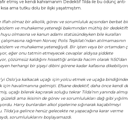
afir etmiş ve kendi kahramanım Dedektif Tilda ile bu ödünç anti-
ısa ama tutku dolu bir ilişki yaşatmıştım.
 iflah olmaz bir alkolik, görev ve sorumluluk açısından berbat bi
gözlem ve muhakeme yeteneği bakımından müthiş bir dedektifti
 huyu olmasına ve kanun adamı statüsündeyken bile kuralları
 çalışmasına rağmen Norveç Polis Teşkilatı’ndan atılmamasının
gözlem ve muhakeme yeteneğiydi. Bir işten veya bir ortamdan 
ıyor, eğer onu tatmin etmeyecek cevaplar aldıysa şiddete
yor, çözümsüz kaldığını hissettiği anlarda hacim olarak %50’dan 
eyen herhangi bir şişeyi dibini görene kadar kafasına dikebiliyor
y’yi Oslo’ya kalkacak uçağı için yolcu etmek ve uçağa bindiğinde
 için havalimanına gelmişti. Efsane dedektif, daha önce kendi d
ş, uçağı bilerek kaçırarak soluğu tekrar Tilda’nın yanında almışt
güzeldi ama ikisinin de görev ve sorumlulukları dağ gibi yığılm
iyordu. Harry bunlardan alkol şişelerine sığınarak kaçabilmeyi
u. Tilda’ya gelince henüz gelecekte ne yapacağına karar verme
ydı, sorumluluklarını boşlayamazdı.