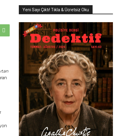
Yeni Sayı Çıktı! Tıkla & Ücretsiz Oku
ytan
uran
r
lyon