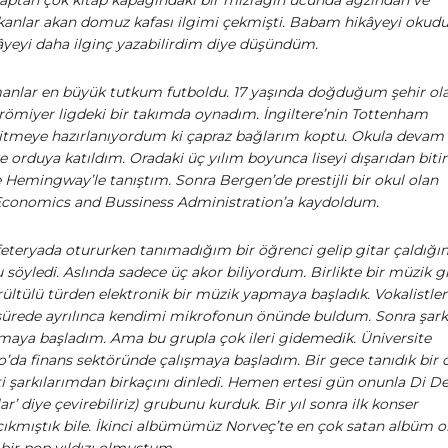
anlar akan domuz kafası ilgimi çekmişti. Babam hikâyeyi okudu
âyeyi daha ilginç yazabilirdim diye düşündüm.
nlar en büyük tutkum futboldu. 17 yaşında doğduğum şehir ol
römiyer ligdeki bir takımda oynadım. İngiltere’nin Tottenham
itmeye hazırlanıyordum ki çapraz bağlarım koptu. Okula devam
orduya katıldım. Oradaki üç yılım boyunca liseyi dışarıdan biti
Hemingway’le tanıştım. Sonra Bergen’de prestijli bir okul olan
Economics and Bussiness Administration’a kaydoldum.
feteryada otururken tanımadığım bir öğrenci gelip gitar çaldığı
söyledi. Aslında sadece üç akor biliyordum. Birlikte bir müzik 
ültülü türden elektronik bir müzik yapmaya başladık. Vokalistler
 sürede ayrılınca kendimi mikrofonun önünde buldum. Sonra şarkı
maya başladım. Ama bu grupla çok ileri gidemedik. Üniversite
o’da finans sektöründe çalışmaya başladım. Bir gece tanıdık bir 
ti şarkılarımdan birkaçını dinledi. Hemen ertesi gün onunla Di D
ar’ diye çevirebiliriz) grubunu kurduk. Bir yıl sonra ilk konser
ıkmıştık bile. İkinci albümümüz Norveç’te en çok satan albüm o
bir pop yıldızı olmuştum.