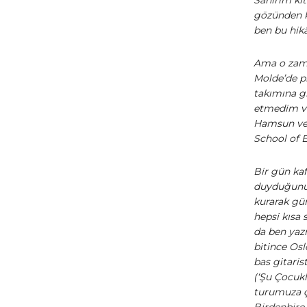
gözünden k
ben bu hik
Ama o zama
Molde’de p
takımına g
etmedim ve 
Hamsun ve 
School of 
Bir gün ka
duyduğunu 
kurarak gür
hepsi kısa
da ben yaz
bitince Osl
bas gitaris
(‘Şu Çocukl
turumuza ç
Birdenbire 