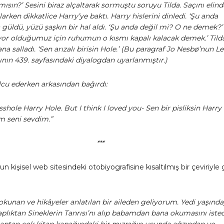
mısın?’ Sesini biraz alçaltarak sormuştu soruyu Tilda. Saçını elind
plarken dikkatlice Harry’ye baktı. Harry hislerini dinledi. ‘Şu anda
da güldü, yüzü şaşkın bir hal aldı. ‘Şu anda değil mi? O ne demek?’
ıyor olduğumuz için ruhumun o kısmı kapalı kalacak demek.’ Tild
yana salladı. ‘Sen arızalı birisin Hole.’ (Bu paragraf Jo Nesbø’nun L
bının 439. sayfasındaki diyalogdan uyarlanmıştır.)
lcu ederken arkasından bağırdı:
sshole Harry Hole. But I think I loved you- Sen bir pisliksin Harry
m seni sevdim.”
***
n kişisel web sitesindeki otobiyografisine kısaltılmış bir çeviriyle
okunan ve hikâyeler anlatılan bir aileden geliyorum. Yedi yaşınd
aplıktan Sineklerin Tanrısı’nı alıp babamdan bana okumasını iste
taptan çok kitap kapağındaki bir mızrağın ucunda ağzından ve