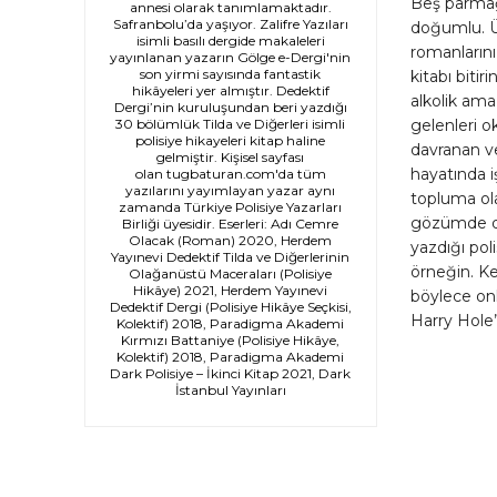
Beş parmağ
annesi olarak tanımlamaktadır.
Safranbolu’da yaşıyor. Zalifre Yazıları
doğumlu. Üs
isimli basılı dergide makaleleri
romanları
yayınlanan yazarın Gölge e-Dergi'nin
son yirmi sayısında fantastik
kitabı biti
hikâyeleri yer almıştır. Dedektif
alkolik ama
Dergi’nin kuruluşundan beri yazdığı
30 bölümlük Tilda ve Diğerleri isimli
gelenleri 
polisiye hikayeleri kitap haline
davranan ve
gelmiştir. Kişisel sayfası
hayatında i
olan tugbaturan.com'da tüm
yazılarını yayımlayan yazar aynı
topluma ol
zamanda Türkiye Polisiye Yazarları
gözümde da
Birliği üyesidir. Eserleri: Adı Cemre
Olacak (Roman) 2020, Herdem
yazdığı po
Yayınevi Dedektif Tilda ve Diğerlerinin
örneğin. Ke
Olağanüstü Maceraları (Polisiye
Hikâye) 2021, Herdem Yayınevi
böylece onl
Dedektif Dergi (Polisiye Hikâye Seçkisi,
Harry Hole’
Kolektif) 2018, Paradigma Akademi
Kırmızı Battaniye (Polisiye Hikâye,
Kolektif) 2018, Paradigma Akademi
Dark Polisiye – İkinci Kitap 2021, Dark
İstanbul Yayınları