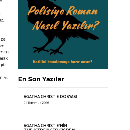
lo
m
uz,
özel
 ve
enim
narak
gibi
nlar.
En Son Yazılar
AGATHA CHRISTIE DOSYASI
21 Temmuz 2026
AGATHA CHRISTIE’NİN