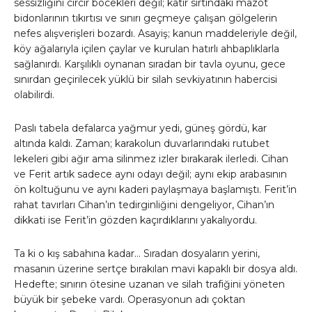
sessizliğini cırcır böcekleri değil; katır sırtındaki mazot
bidonlarının tıkırtısı ve sınırı geçmeye çalışan gölgelerin
nefes alışverişleri bozardı. Asayiş; kanun maddeleriyle değil,
köy ağalarıyla içilen çaylar ve kurulan hatırlı ahbaplıklarla
sağlanırdı. Karşılıklı oynanan sıradan bir tavla oyunu, gece
sınırdan geçirilecek yüklü bir silah sevkiyatının habercisi
olabilirdi.
Paslı tabela defalarca yağmur yedi, güneş gördü, kar
altında kaldı. Zaman; karakolun duvarlarındaki rutubet
lekeleri gibi ağır ama silinmez izler bırakarak ilerledi. Cihan
ve Ferit artık sadece aynı odayı değil; aynı ekip arabasının
ön koltuğunu ve aynı kaderi paylaşmaya başlamıştı. Ferit’in
rahat tavırları Cihan’ın tedirginliğini dengeliyor, Cihan’ın
dikkati ise Ferit’in gözden kaçırdıklarını yakalıyordu.
Ta ki o kış sabahına kadar… Sıradan dosyaların yerini,
masanın üzerine sertçe bırakılan mavi kapaklı bir dosya aldı.
Hedefte; sınırın ötesine uzanan ve silah trafiğini yöneten
büyük bir şebeke vardı. Operasyonun adı çoktan