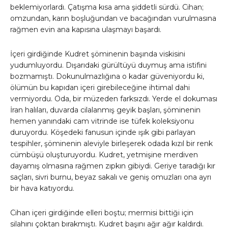
beklemiyorlardı. Çatışma kısa ama şiddetli sürdü. Cihan;
omzundan, karın boşluğundan ve bacağından vurulmasına
rağmen evin ana kapısına ulaşmayı başardı.
İçeri girdiğinde Kudret şöminenin başında viskisini
yudumluyordu. Dışarıdaki gürültüyü duymuş ama istifini
bozmamıştı. Dokunulmazlığına o kadar güveniyordu ki,
ölümün bu kapıdan içeri girebileceğine ihtimal dahi
vermiyordu. Oda, bir müzeden farksızdı. Yerde el dokuması
İran halıları, duvarda cilalanmış geyik başları, şöminenin
hemen yanındaki cam vitrinde ise tüfek koleksiyonu
duruyordu. Köşedeki fanusun içinde ışık gibi parlayan
tespihler, şöminenin aleviyle birleşerek odada kızıl bir renk
cümbüşü oluşturuyordu. Kudret, yetmişine merdiven
dayamış olmasına rağmen zıpkın gibiydi. Geriye taradığı kır
saçları, sivri burnu, beyaz sakalı ve geniş omuzları ona ayrı
bir hava katıyordu.
Cihan içeri girdiğinde elleri boştu; mermisi bittiği için
silahını çoktan bırakmıştı. Kudret başını ağır ağır kaldırdı.