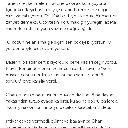
Tane tane, kelimelerin üstüne basarak konuşuyordu.
İçindeki öfkeyi bastırmaya, sesinin titremesine engel
olmaya çalışıyordu. En ufak bir duygu kırıntısı, ölümcül bir
zafiyet demekti. Otoritesini korumak için yüreğini adeta
mühürlemişti. İhtiyarın yüzüne doğru eğildi.
“O kodun ne anlama geldiğini sen çok iyi biliyorsun. O
yüzden böyle pis pis sırıtıyorsun.”
Dişlerini o kadar sert sıkıyordu ki çene kasları seğiriyordu.
İhtiyar kendinden emin ve küçümser bir tavır ile “Sen
buraları çabuk unutmuşsun, burada sorular toprağa
sorulur,” diye karşılık verdi.
Cihan, silahının namlusunu ihtiyarın diz kapağına dayadı.
Yakasından tutup ayağa kaldırdı, kulağına doğru eğilerek,
“Konuşmazsan ömür boyu bacaksız kalacaksın,” dedi.
İhtiyar cevap vermedi, gülmeye başlayınca Cihan
dayanamadı. Patlayan silah sesi, beş yıllık suskunluğu