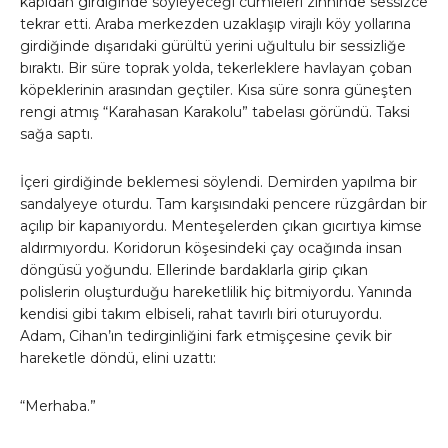
kapıdan girdiğinde söyleyeceği cümleleri zihninde sessizce
tekrar etti. Araba merkezden uzaklaşıp virajlı köy yollarına
girdiğinde dışarıdaki gürültü yerini uğultulu bir sessizliğe
bıraktı. Bir süre toprak yolda, tekerleklere havlayan çoban
köpeklerinin arasından geçtiler. Kısa süre sonra güneşten
rengi atmış “Karahasan Karakolu” tabelası göründü. Taksi
sağa saptı.
İçeri girdiğinde beklemesi söylendi. Demirden yapılma bir
sandalyeye oturdu. Tam karşısındaki pencere rüzgârdan bir
açılıp bir kapanıyordu. Menteşelerden çıkan gıcırtıya kimse
aldırmıyordu. Koridorun köşesindeki çay ocağında insan
döngüsü yoğundu. Ellerinde bardaklarla girip çıkan
polislerin oluşturduğu hareketlilik hiç bitmiyordu. Yanında
kendisi gibi takım elbiseli, rahat tavırlı biri oturuyordu.
Adam, Cihan’ın tedirginliğini fark etmişçesine çevik bir
hareketle döndü, elini uzattı:
“Merhaba.”