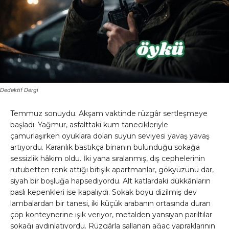
Dedektif Dergi
Temmuz sonuydu. Akşam vaktinde rüzgâr sertleşmeye
başladı. Yağmur, asfalttaki kum tanecikleriyle
çamurlaşırken oyuklara dolan suyun seviyesi yavaş yavaş
artıyordu. Karanlık bastıkça binanın bulunduğu sokağa
sessizlik hâkim oldu. İki yana sıralanmış, dış cephelerinin
rutubetten renk attığı bitişik apartmanlar, gökyüzünü dar,
siyah bir boşluğa hapsediyordu. Alt katlardaki dükkânların
paslı kepenkleri ise kapalıydı. Sokak boyu dizilmiş dev
lambalardan bir tanesi, iki küçük arabanın ortasında duran
çöp konteynerine ışık veriyor, metalden yansıyan parıltılar
sokağı aydınlatıyordu. Rüzgârla sallanan ağaç yapraklarının