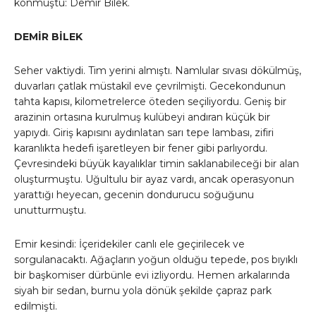
konmuştu: Demir Bilek.
DEMİR BİLEK
Seher vaktiydi. Tim yerini almıştı. Namlular sıvası dökülmüş,
duvarları çatlak müstakil eve çevrilmişti. Gecekondunun
tahta kapısı, kilometrelerce öteden seçiliyordu. Geniş bir
arazinin ortasına kurulmuş kulübeyi andıran küçük bir
yapıydı. Giriş kapısını aydınlatan sarı tepe lambası, zifiri
karanlıkta hedefi işaretleyen bir fener gibi parlıyordu.
Çevresindeki büyük kayalıklar timin saklanabileceği bir alan
oluşturmuştu. Uğultulu bir ayaz vardı, ancak operasyonun
yarattığı heyecan, gecenin dondurucu soğuğunu
unutturmuştu.
Emir kesindi: İçeridekiler canlı ele geçirilecek ve
sorgulanacaktı. Ağaçların yoğun olduğu tepede, pos bıyıklı
bir başkomiser dürbünle evi izliyordu. Hemen arkalarında
siyah bir sedan, burnu yola dönük şekilde çapraz park
edilmişti.