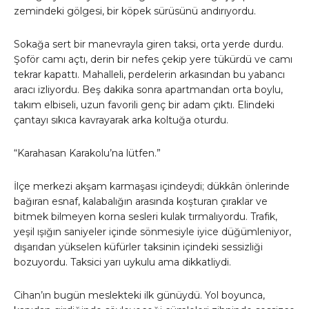
zemindeki gölgesi, bir köpek sürüsünü andırıyordu.
Sokağa sert bir manevrayla giren taksi, orta yerde durdu.
Şoför camı açtı, derin bir nefes çekip yere tükürdü ve camı
tekrar kapattı. Mahalleli, perdelerin arkasından bu yabancı
aracı izliyordu. Beş dakika sonra apartmandan orta boylu,
takım elbiseli, uzun favorili genç bir adam çıktı. Elindeki
çantayı sıkıca kavrayarak arka koltuğa oturdu.
“Karahasan Karakolu’na lütfen.”
İlçe merkezi akşam karmaşası içindeydi; dükkân önlerinde
bağıran esnaf, kalabalığın arasında koşturan çıraklar ve
bitmek bilmeyen korna sesleri kulak tırmalıyordu. Trafik,
yeşil ışığın saniyeler içinde sönmesiyle iyice düğümleniyor,
dışarıdan yükselen küfürler taksinin içindeki sessizliği
bozuyordu. Taksici yarı uykulu ama dikkatliydi.
Cihan’ın bugün meslekteki ilk günüydü. Yol boyunca,