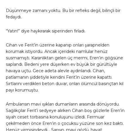
Düşünmeye zamanı yoktu. Bu bir refleks değil, bilinçli bir
fedaydı.
“Yatın!” diye haykırarak siperinden fırladı.
Cihan ve Ferit’in üzerine kapanıp onları şarapnelden
korumak istiyordu. Ancak içerideki namlular henüz
susmamıştı. Karanlıktan gelen üç mermi, Eren’in göğsüne
saplandı. Bedeni yere düşerken ev büyük bir gürültüyle
havaya uçtu. Gece adeta alevle aydınlandı. Cihan,
patlamanın şiddetiyle kendini Ferit’in üzerine kapattı.
Sırtlarını verdikleri beton duvar, onları ölümcül basınçtan kıl
payı korumuştu.
Ambulansın mavi ışıkları dumanların arasında dönüyordu.
Sağlıkçılar Ferit’i sedyeye alırken Cihan boş gözlerle Eren’in
siyah ceset torbasına konuluşunu izledi. Fermuar
çekilmeden önce Eren’in o çocuksu yüzüne son kez baktı.
Henüz yirmisindeydi… Sarışın, mavi gözlü, hayat