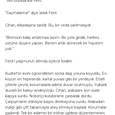
“Sen burada kal Ferit.”
“Saçmalama!” diye atıldı Ferit.
Cihan, arkadaşına sarıldı. Bu, bir veda sarılmasıydı.
“Birimizin kalıp anlatması lazım. Bir yola girdik, herkes
üstüne düşeni yapsın. Benim artık dönecek bir hayatım
yok.”
Ferit’i yağmurun altında öylece bıraktı.
Kudret’in evini öğrendikten sonra dağ yoluna koyuldu. Ev,
köyün en tepesinde, kartal yuvası gibi bir yerdeydi. Etrafı
çitlerle çevrili, korumalarla adeta duvar örülmüştü. Yüksek
duvarlı bir kaleyi andırıyordu. Cihan, arabasını son sürat
kapıya sürdü. Nöbetçi kulübesine çarparak durdu.
Çarpışmanın etkisiyle başını direksiyona vurdu. Arabadan
indiği gibi çift tabancayla ateş etmeye başladı. Korumalar
şaşkındı. Tek bir adamın bir intihar saldırısı düzenlemesini