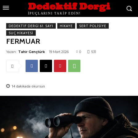
Dedektif Dergi
İPUÇLARINI TAKİP EDİN!
DEDEKTIF DERGI 61. SAYI
HIKAYE
SERT POLISIYE
SUÇ HIKAYESI
FERMUAR
Yazan:
Tahir Gençtürk
19 Mart 2026
0
531
14
dakikada okursun