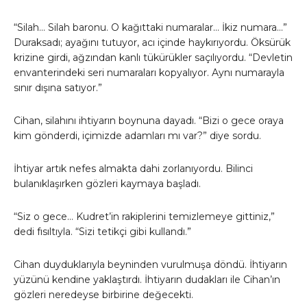
“Silah… Silah baronu. O kağıttaki numaralar… İkiz numara…”
Duraksadı; ayağını tutuyor, acı içinde haykırıyordu. Öksürük
krizine girdi, ağzından kanlı tükürükler saçılıyordu. “Devletin
envanterindeki seri numaraları kopyalıyor. Aynı numarayla
sınır dışına satıyor.”
Cihan, silahını ihtiyarın boynuna dayadı. “Bizi o gece oraya
kim gönderdi, içimizde adamları mı var?” diye sordu.
İhtiyar artık nefes almakta dahi zorlanıyordu. Bilinci
bulanıklaşırken gözleri kaymaya başladı.
“Siz o gece… Kudret’in rakiplerini temizlemeye gittiniz,”
dedi fısıltıyla. “Sizi tetikçi gibi kullandı.”
Cihan duyduklarıyla beyninden vurulmuşa döndü. İhtiyarın
yüzünü kendine yaklaştırdı. İhtiyarın dudakları ile Cihan’ın
gözleri neredeyse birbirine değecekti.