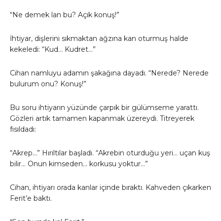
“Ne demek lan bu? Açık konuş!”
İhtiyar, dişlerini sıkmaktan ağzına kan oturmuş halde
kekeledi: “Kud… Kudret…”
Cihan namluyu adamın şakağına dayadı. “Nerede? Nerede
bulurum onu? Konuş!”
Bu soru ihtiyarın yüzünde çarpık bir gülümseme yarattı.
Gözleri artık tamamen kapanmak üzereydi. Titreyerek
fısıldadı:
“Akrep…” Hırıltılar başladı. “Akrebin oturduğu yeri… uçan kuş
bilir… Onun kimseden… korkusu yoktur…”
Cihan, ihtiyarı orada kanlar içinde bıraktı. Kahveden çıkarken
Ferit’e baktı.