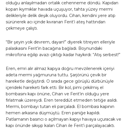
olduğu anlaşılmadan ortalık cehenneme döndü. Kapıdan
kopan kıymıklar havada uçuşuyor, tahta yüzey mermi
delikleriyle delik deşik oluyordu. Cihan, kendini yere atıp
sürünerek acı içinde kıvranan Ferit’i ateş hattından
çekmeye çalıştı.
“Bir şeyin yok devrem, dayan!” diyerek titreyen elleriyle
palaskasını Ferit’in bacağına bağladı. Boynundaki
mikrofona eğilip avazı çıktığı kadar haykırdı: “Atış serbest!”
Eren, emri alır almaz kapıya doğru mevzilenerek içeriyi
adeta mermi yağmuruna tuttu. Şarjörünü çevik bir
hareketle değiştirdi. O sırada gece görüşlü dürbünüyle
içerideki hareketi fark etti. Bir kol, pimi çekilmiş el
bombasını kapı önüne, Cihan ve Ferit’in olduğu yere
fırlatmak üzereydi. Eren tereddüt etmeden tetiğe asıldı.
Mermi, bombayı tutan eli parçaladı. El bombası kapının
hemen arkasına düşmüştü. Eren paniğe kapıldı.
Patlamanın basıncı o açılmayan kapıyı havaya uçuracak ve
kapı önünde sıkışıp kalan Cihan ile Ferit’i parçalayacaktı.