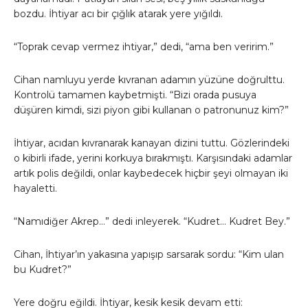
bozdu. İhtiyar acı bir çığlık atarak yere yığıldı.
“Toprak cevap vermez ihtiyar,” dedi, “ama ben veririm.”
Cihan namluyu yerde kıvranan adamın yüzüne doğrulttu.
Kontrolü tamamen kaybetmişti. “Bizi orada pusuya
düşüren kimdi, sizi piyon gibi kullanan o patronunuz kim?”
İhtiyar, acıdan kıvranarak kanayan dizini tuttu. Gözlerindeki
o kibirli ifade, yerini korkuya bırakmıştı. Karşısındaki adamlar
artık polis değildi, onlar kaybedecek hiçbir şeyi olmayan iki
hayaletti.
“Namıdiğer Akrep…” dedi inleyerek. “Kudret… Kudret Bey.”
Cihan, İhtiyar’ın yakasına yapışıp sarsarak sordu: “Kim ulan
bu Kudret?”
Yere doğru eğildi. İhtiyar, kesik kesik devam etti: