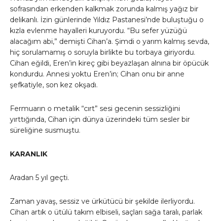
sofrasından erkenden kalkmak zorunda kalmış yağız bir
delikanlı. İzin günlerinde Yıldız Pastanesi’nde buluştuğu o
kızla evlenme hayalleri kuruyordu. “Bu sefer yüzüğü
alacağım abi,” demişti Cihan’a. Şimdi o yarım kalmış sevda,
hiç sorulamamış o soruyla birlikte bu torbaya giriyordu.
Cihan eğildi, Eren’in kireç gibi beyazlaşan alnına bir öpücük
kondurdu. Annesi yoktu Eren’in; Cihan onu bir anne
şefkatiyle, son kez okşadı.
Fermuarın o metalik “cırt” sesi gecenin sessizliğini
yırttığında, Cihan için dünya üzerindeki tüm sesler bir
süreliğine susmuştu.
KARANLIK
Aradan 5 yıl geçti.
Zaman yavaş, sessiz ve ürkütücü bir şekilde ilerliyordu.
Cihan artık o ütülü takım elbiseli, saçları sağa taralı, parlak