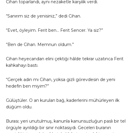
Cihan toparlandı, aynı nezaketle karşılık verdi.
“Sanırım siz de yenisiniz,” dedi Cihan.
“Evet, öyleyim. Ferit ben… Ferit Sencer. Ya siz?”
“Ben de Cihan. Memnun oldum.”
Cihan heyecandan elini çektiği hâlde tekrar uzatınca Ferit
kahkahayı bastı.
“Gerçek adın mı Cihan, yoksa gizli görevdesin de yeni
hedefin ben miyim?”
Gülüştüler. O an kurulan bağ, kaderlerini mühürleyen ilk
düğüm oldu.
Burası; yeri unutulmuş, kanunla kanunsuzluğun paslı bir tel
örgüyle ayrıldığı bir sınır noktasıydı. Geceleri buranın