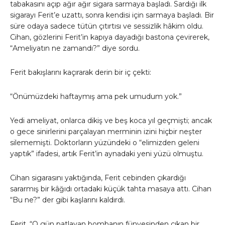
tabakasını açıp ağır ağır sigara sarmaya başladı. Sardığı ilk
sigarayı Ferit’e uzattı, sonra kendisi için sarmaya başladı. Bir
süre odaya sadece tütün çıtırtısı ve sessizlik hâkim oldu.
Cihan, gözlerini Ferit’in kapıya dayadığı bastona çevirerek,
“Ameliyatın ne zamandı?” diye sordu.
Ferit bakışlarını kaçırarak derin bir iç çekti:
“Önümüzdeki haftaymış ama pek umudum yok.”
Yedi ameliyat, onlarca dikiş ve beş koca yıl geçmişti; ancak
o gece sinirlerini parçalayan merminin izini hiçbir neşter
silememişti. Doktorların yüzündeki o “elimizden geleni
yaptık” ifadesi, artık Ferit’in aynadaki yeni yüzü olmuştu.
Cihan sigarasını yaktığında, Ferit cebinden çıkardığı
sararmış bir kâğıdı ortadaki küçük tahta masaya attı. Cihan
“Bu ne?” der gibi kaşlarını kaldırdı.
Ferit, “O gün patlayan bombanın fünyesinden çıkan bir