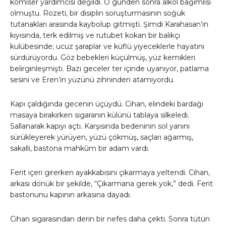
komiser yardımcısı değildi. O günden sonra alkol bağımlısı
olmuştu. Rozeti, bir disiplin soruşturmasının soğuk
tutanakları arasında kaybolup gitmişti. Şimdi Karahasan’ın
kıyısında, terk edilmiş ve rutubet kokan bir balıkçı
kulübesinde; ucuz şaraplar ve küflü yiyeceklerle hayatını
sürdürüyordu. Göz bebekleri küçülmüş, yüz kemikleri
belirginleşmişti. Bazı geceler ter içinde uyanıyor, patlama
sesini ve Eren’in yüzünü zihninden atamıyordu.
Kapı çaldığında gecenin üçüydü. Cihan, elindeki bardağı
masaya bırakırken sigaranın külünü tablaya silkeledi.
Sallanarak kapıyı açtı. Karşısında bedeninin sol yanını
sürükleyerek yürüyen, yüzü çökmüş, saçları ağarmış,
sakallı, bastona mahkûm bir adam vardı.
Ferit içeri girerken ayakkabısını çıkarmaya yeltendi. Cihan,
arkası dönük bir şekilde, “Çıkarmana gerek yok,” dedi. Ferit
bastonunu kapının arkasına dayadı.
Cihan sigarasından derin bir nefes daha çekti. Sonra tütün