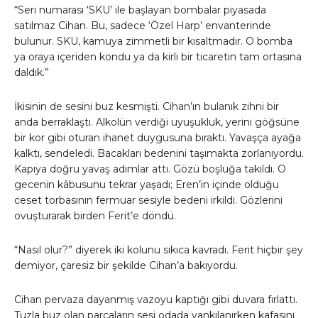
“Seri numarası ‘SKU’ ile başlayan bombalar piyasada
satılmaz Cihan. Bu, sadece ‘Özel Harp’ envanterinde
bulunur. SKU, kamuya zimmetli bir kısaltmadır. O bomba
ya oraya içeriden kondu ya da kirli bir ticaretin tam ortasına
daldık.”
İkisinin de sesini buz kesmişti. Cihan’ın bulanık zihni bir
anda berraklaştı. Alkolün verdiği uyuşukluk, yerini göğsüne
bir kor gibi oturan ihanet duygusuna bıraktı. Yavaşça ayağa
kalktı, sendeledi. Bacakları bedenini taşımakta zorlanıyordu.
Kapıya doğru yavaş adımlar attı. Gözü boşluğa takıldı. O
gecenin kâbusunu tekrar yaşadı; Eren’in içinde olduğu
ceset torbasının fermuar sesiyle bedeni irkildi. Gözlerini
ovuşturarak birden Ferit’e döndü.
“Nasıl olur?” diyerek iki kolunu sıkıca kavradı. Ferit hiçbir şey
demiyor, çaresiz bir şekilde Cihan’a bakıyordu.
Cihan pervaza dayanmış vazoyu kaptığı gibi duvara fırlattı.
Tuzla buz olan parçaların sesi odada yankılanırken kafasını