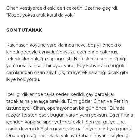
Cihan vestiyerdeki eski deri ceketini üzerine geçirdi.
“Rozet yoksa artık kural da yok.”
SON TUTANAK
Karahasan köyüne vardıklarında hava, beş yıl önceki o
lanetli geceyle aynıydı. Gökyüzü üzerlerine çökmüş,
tekerlekler balçığa saplanmıştı. Nefesleri kesen, değdiği
yeri morartan sert bir ayaz vardı. Köy kahvesinin buğulu
camlarından sızan zayıf ışık, titreyerek karanlığı bıçak gibi
ikiye bölüyordu.
İçeri girdiklerinde tavla sesleri kesildi, çay bardakları
tabaklarına yavaşça bırakıldı. Tüm gözler Cihan ve Ferit’in
üstündeydi. Cihan, operasyondan bir gün önce “Burada
rüzgâr tersten eser, bugün varsın yarın yoksun. Eğer fırtına
içeriden koparsa siper yetmez evlat. Sen var git yoluna,
asırlık düzeni değiştirmeye çalışma,” diyen o ihtiyarı gördü.
Ona doğru ağır adımlarla yaklaştı. Cihan ihtiyarın söylediği