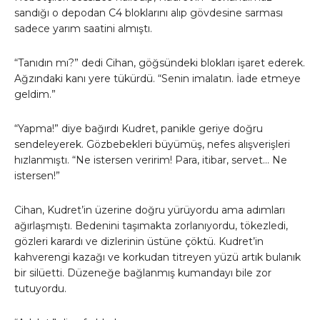
sandığı o depodan C4 bloklarını alıp gövdesine sarması
sadece yarım saatini almıştı.
“Tanıdın mı?” dedi Cihan, göğsündeki blokları işaret ederek.
Ağzındaki kanı yere tükürdü. “Senin imalatın. İade etmeye
geldim.”
“Yapma!” diye bağırdı Kudret, panikle geriye doğru
sendeleyerek. Gözbebekleri büyümüş, nefes alışverişleri
hızlanmıştı. “Ne istersen veririm! Para, itibar, servet… Ne
istersen!”
Cihan, Kudret’in üzerine doğru yürüyordu ama adımları
ağırlaşmıştı. Bedenini taşımakta zorlanıyordu, tökezledi,
gözleri karardı ve dizlerinin üstüne çöktü. Kudret’in
kahverengi kazağı ve korkudan titreyen yüzü artık bulanık
bir silüetti. Düzeneğe bağlanmış kumandayı bile zor
tutuyordu.