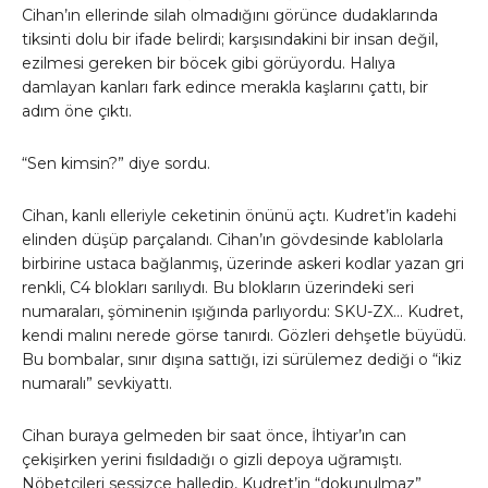
Cihan’ın ellerinde silah olmadığını görünce dudaklarında
tiksinti dolu bir ifade belirdi; karşısındakini bir insan değil,
ezilmesi gereken bir böcek gibi görüyordu. Halıya
damlayan kanları fark edince merakla kaşlarını çattı, bir
adım öne çıktı.
“Sen kimsin?” diye sordu.
Cihan, kanlı elleriyle ceketinin önünü açtı. Kudret’in kadehi
elinden düşüp parçalandı. Cihan’ın gövdesinde kablolarla
birbirine ustaca bağlanmış, üzerinde askeri kodlar yazan gri
renkli, C4 blokları sarılıydı. Bu blokların üzerindeki seri
numaraları, şöminenin ışığında parlıyordu: SKU-ZX… Kudret,
kendi malını nerede görse tanırdı. Gözleri dehşetle büyüdü.
Bu bombalar, sınır dışına sattığı, izi sürülemez dediği o “ikiz
numaralı” sevkiyattı.
Cihan buraya gelmeden bir saat önce, İhtiyar’ın can
çekişirken yerini fısıldadığı o gizli depoya uğramıştı.
Nöbetçileri sessizce halledip, Kudret’in “dokunulmaz”