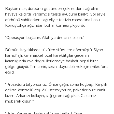
Başkomiser, dürbünü gözünden çekmeden sağ elini
havaya kaldırdı. Yardımcısı telsizi avucuna bıraktı. Sol eliyle
dürbünü sabitlerken sağ eliyle telsizin mandalına bastı.
Konuştukça ağzından buhar kümesi çıkıyordu.
“Operasyon başlasın. Allah yardımcınız olsun.”
Dürbün, kayalıklarda süzülen silüetlere dönmüştü. Siyah
kamuflajlı, kar maskeli özel harekâtçılar gecenin
karanlığında eve doğru ilerlemeye başladı; hepsi birer
gölge gibiydi. Tim amiri, sesini duyurabilmek için mikrofona
eğildi.
“Prosedürü biliyorsunuz. Önce çağrı, sonra koçbaşı. Karşılık
gelirse kontrollü atış; ölü istemiyorum, paketler bize canlı
lazım. Arkanızı kollayın, sağ giren sağ çıkar. Gazamız
mübarek olsun.”
“Polis! Kapıyı aç, teslim ol!” diye bağırdı Cihan.