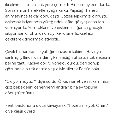
iki elinin arasına alarak yere çömeldi. Bir süre öylece durdu.
Sonra ani bir hareketle ayağa kalktı. Yaşadığı ihaneti
anımsayınca tekrar donuklaştı. Gözleri kıpkırmızı olmuştu;
ağlamak istiyor ama yüreğindeki öfke gözyaşlarına izin
vermiyordu. Yumruklarını ve dişlerini olağanca gücüyle
sıkıyor, sanki ruhundaki acıyı kendisine fiziksel acı
çektirerek dindirmek istiyordu.
Çevik bir hareket ile yatağın bazasını kaldırdı. Havluya
sarılmış, yıllardır kılıfından çıkarmadığı ruhsatsız tabancasını
beline taktı. Kapıya doğru yöneldi, durdu, geri dönüp
gözündeki o tek damla yaşı eliyle silerek Ferit’e baktı.
“Gidiyor muyuz?” diye sordu. Öfke, ihanet ve intikam hissi
göz bebeklerini cehennemi andıran bir alev topuna
dönüştürmüştü.
Ferit, bastonunu sıkıca kavrayarak, “Rozetimiz yok Cihan,”
diye karşılık verdi.