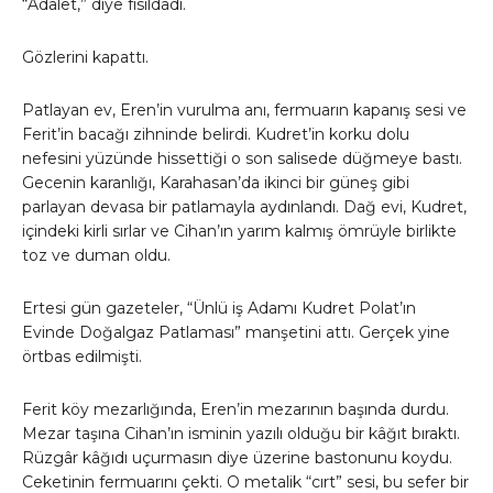
“Adalet,” diye fısıldadı.
Gözlerini kapattı.
Patlayan ev, Eren’in vurulma anı, fermuarın kapanış sesi ve
Ferit’in bacağı zihninde belirdi. Kudret’in korku dolu
nefesini yüzünde hissettiği o son salisede düğmeye bastı.
Gecenin karanlığı, Karahasan’da ikinci bir güneş gibi
parlayan devasa bir patlamayla aydınlandı. Dağ evi, Kudret,
içindeki kirli sırlar ve Cihan’ın yarım kalmış ömrüyle birlikte
toz ve duman oldu.
Ertesi gün gazeteler, “Ünlü iş Adamı Kudret Polat’ın
Evinde Doğalgaz Patlaması” manşetini attı. Gerçek yine
örtbas edilmişti.
Ferit köy mezarlığında, Eren’in mezarının başında durdu.
Mezar taşına Cihan’ın isminin yazılı olduğu bir kâğıt bıraktı.
Rüzgâr kâğıdı uçurmasın diye üzerine bastonunu koydu.
Ceketinin fermuarını çekti. O metalik “cırt” sesi, bu sefer bir