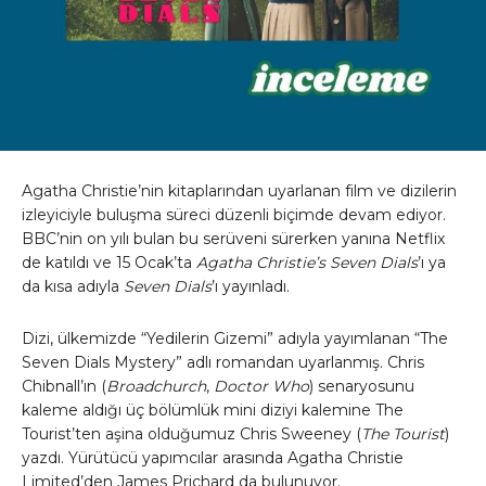
Agatha Christie’nin kitaplarından uyarlanan film ve dizilerin
izleyiciyle buluşma süreci düzenli biçimde devam ediyor.
BBC’nin on yılı bulan bu serüveni sürerken yanına Netflix
de katıldı ve 15 Ocak’ta
Agatha Christie’s Seven Dials
’ı ya
da kısa adıyla
Seven Dials
’ı yayınladı.
Dizi, ülkemizde “Yedilerin Gizemi” adıyla yayımlanan “The
Seven Dials Mystery” adlı romandan uyarlanmış. Chris
Chibnall’ın (
Broadchurch
,
Doctor Who
) senaryosunu
kaleme aldığı üç bölümlük mini diziyi kalemine The
Tourist’ten aşina olduğumuz Chris Sweeney (
The Tourist
)
yazdı. Yürütücü yapımcılar arasında Agatha Christie
Limited’den James Prichard da bulunuyor.