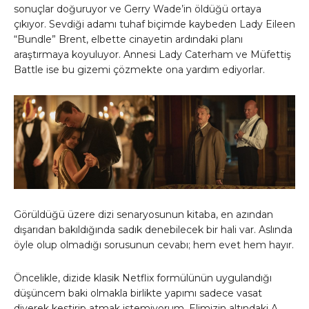
sonuçlar doğuruyor ve Gerry Wade’in öldüğü ortaya
çıkıyor. Sevdiği adamı tuhaf biçimde kaybeden Lady Eileen
“Bundle” Brent, elbette cinayetin ardındaki planı
araştırmaya koyuluyor. Annesi Lady Caterham ve Müfettiş
Battle ise bu gizemi çözmekte ona yardım ediyorlar.
Görüldüğü üzere dizi senaryosunun kitaba, en azından
dışarıdan bakıldığında sadık denebilecek bir hali var. Aslında
öyle olup olmadığı sorusunun cevabı; hem evet hem hayır.
Öncelikle, dizide klasik Netflix formülünün uygulandığı
düşüncem baki olmakla birlikte yapımı sadece vasat
diyerek kestirip atmak istemiyorum. Elimizin altındaki A.