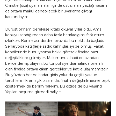
Christie (dizi) uyarlamaları içinde üst sıralara yaz(a)masam
da ortaya makul denebilecek bir uyarlama çıktığı
kanısındayım.
Dürüst olmam gerekirse kitabı okuyalı yıllar oldu. Ama
konuyu sandığımdan daha fazla hatırladığımı fark ettim
izlerken. Benim asıl derdim biraz da bu noktada başladı.
Senaryoda katil(ler)e sadık kalmışlar, iyi de olmuş. Fakat
kendilerinde bunu yapma hakkı görerek finalde bazı
değişikliklere gitmişler. Malumunuz, hadi en azından
bence demiş olayım, bu tür polisiye dramalarda önemli
olan finalde ortaya çıkan gerçekler ve katile ulaşmamızdır.
Bu yüzden her ne kadar gidiş yolunda çeşitli yaratıcı
tercihlere fikren açık olsam da, finalin değiştirilmesine tepki
göstermek de benim hakkım. Bu dizide de bu yaşandı.
Yapılan hoşuma gitmedi haliyle.