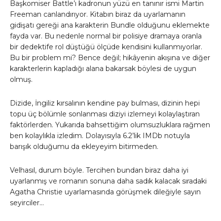
Başkomiser Battle’ı kadronun yüzü en tanınır ismi Martin
Freeman canlandırıyor. Kitabın biraz da uyarlamanın
gidişatı gereği ana karakterin Bundle olduğunu eklemekte
fayda var. Bu nedenle normal bir polisiye dramaya oranla
bir dedektife rol düştüğü ölçüde kendisini kullanmıyorlar.
Bu bir problem mi? Bence değil; hikâyenin akışına ve diğer
karakterlerin kapladığı alana bakarsak böylesi de uygun
olmuş.
Dizide, İngiliz kırsalının kendine pay bulması, dizinin hepi
topu üç bölümle sonlanması diziyi izlemeyi kolaylaştıran
faktörlerden. Yukarıda bahsettiğim olumsuzluklara rağmen
ben kolaylıkla izledim. Dolayısıyla 6.2’lik IMDb notuyla
barışık olduğumu da ekleyeyim bitirmeden.
Velhasıl, durum böyle. Tercihen bundan biraz daha iyi
uyarlanmış ve romanın sonuna daha sadık kalacak sıradaki
Agatha Christie uyarlamasında görüşmek dileğiyle sayın
seyirciler…