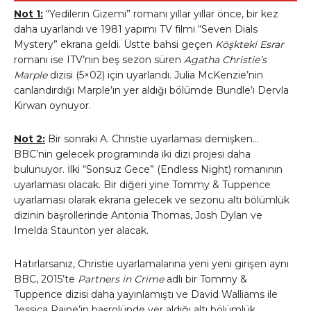
Not 1:
“Yedilerin Gizemi” romanı yıllar yıllar önce, bir kez
daha uyarlandı ve 1981 yapımı TV filmi “Seven Dials
Mystery” ekrana geldi. Üstte bahsi geçen
Köşkteki Esrar
romanı ise ITV’nin beş sezon süren
Agatha Christie’s
Marple
dizisi (5×02) için uyarlandı. Julia McKenzie’nin
canlandırdığı Marple’ın yer aldığı bölümde Bundle’ı Dervla
Kirwan oynuyor.
Not 2:
Bir sonraki A. Christie uyarlaması demişken…
BBC’nin gelecek programında iki dizi projesi daha
bulunuyor. İlki “Sonsuz Gece” (Endless Night) romanının
uyarlaması olacak. Bir diğeri yine Tommy & Tuppence
uyarlaması olarak ekrana gelecek ve sezonu altı bölümlük
dizinin başrollerinde Antonia Thomas, Josh Dylan ve
Imelda Staunton yer alacak.
Hatırlarsanız, Christie uyarlamalarına yeni yeni girişen aynı
BBC, 2015’te
Partners in Crime
adlı bir Tommy &
Tuppence dizisi daha yayınlamıştı ve David Walliams ile
Jessica Raine’in başrolünde yer aldığı altı bölümlük