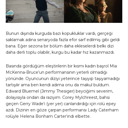
Bunun dışında kurguda bazı kopukluklar vardı, gerçeği
saklamak adına senaryoda fazla efor sarf edilmiş gibi geldi
bana. Eğer sezona bir bölüm daha ekleselerdi belki dizi
daha derli toplu olabilir, kurgu bu kadar hız kazanmazdı.
Basında gördüğüm eleştirilerin bir kısmı kadın başrol Mia
McKenna-Bruce’un performansının yeterli olmadığı
yönünde. Oyuncunun diziyi yeterince taşıyıp taşıyamadığı
tartışılır ama ben kendi adıma onu da makul buldum.
Edward Bluemel (Jimmy Thesiger) beyciğimi severim,
dolayısıyla ondan da razıyım. Corey Mylchreest, bahsi
geçen Gerry Wade’i (yer yer) canlandırdığı için rolü epey
azdı. Dizinin en göze çarpan performansı Lady Caterham
rolüyle Helena Bonham Carter’ındı elbette.