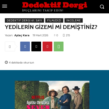
Dedektif Dergi
İPUÇLARINI TAKİP EDİN!
DEDEKTIF DERGI 61. SAYI
FILM/DIZI
İNCELEME
YEDİLERİN GİZEMİ Mİ DEMİŞTİNİZ?
Yazan:
Aytaç Kara
19 Mart 2026
0
215
4
dakikada okursun