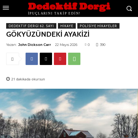
Dedektif Dergi
İPUÇLARINI TAKİP EDİN!
DEDEKTIF DERGI 62. SAYI
HIKAYE
POLISIYE HIKAYELER
GÖKYÜZÜNDEKİ AYAKİZİ
Yazan:
John Dickson Carr
22 Mayıs 2026
0
390
21
dakikada okursun