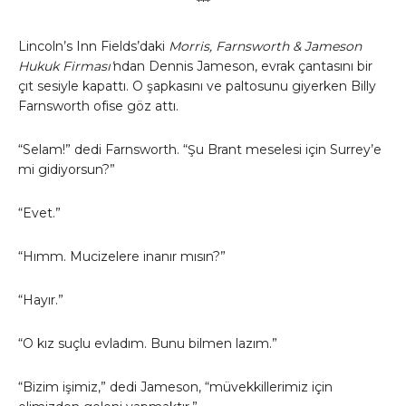
***
Lincoln’s Inn Fields’daki
Morris, Farnsworth & Jameson
Hukuk Firması’
ndan Dennis Jameson, evrak çantasını bir
çıt sesiyle kapattı. O şapkasını ve paltosunu giyerken Billy
Farnsworth ofise göz attı.
“Selam!” dedi Farnsworth. “Şu Brant meselesi için Surrey’e
mi gidiyorsun?”
“Evet.”
“Hımm. Mucizelere inanır mısın?”
“Hayır.”
“O kız suçlu evladım. Bunu bilmen lazım.”
“Bizim işimiz,” dedi Jameson, “müvekkillerimiz için