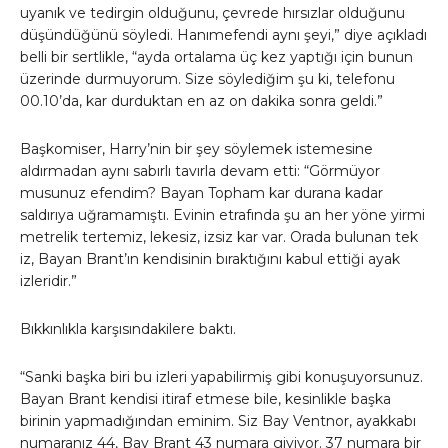
uyanık ve tedirgin olduğunu, çevrede hırsızlar olduğunu
düşündüğünü söyledi. Hanımefendi aynı şeyi,” diye açıkladı
belli bir sertlikle, “ayda ortalama üç kez yaptığı için bunun
üzerinde durmuyorum. Size söylediğim şu ki, telefonu
00.10’da, kar durduktan en az on dakika sonra geldi.”
Başkomiser, Harry’nin bir şey söylemek istemesine
aldırmadan aynı sabırlı tavırla devam etti: “Görmüyor
musunuz efendim? Bayan Topham kar durana kadar
saldırıya uğramamıştı. Evinin etrafında şu an her yöne yirmi
metrelik tertemiz, lekesiz, izsiz kar var. Orada bulunan tek
iz, Bayan Brant’ın kendisinin bıraktığını kabul ettiği ayak
izleridir.”
Bıkkınlıkla karşısındakilere baktı.
“Sanki başka biri bu izleri yapabilirmiş gibi konuşuyorsunuz.
Bayan Brant kendisi itiraf etmese bile, kesinlikle başka
birinin yapmadığından eminim. Siz Bay Ventnor, ayakkabı
numaranız 44, Bay Brant 43 numara giyiyor. 37 numara bir