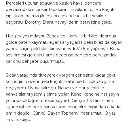
Perdeleri uçuran soğuk ve keskin hava, pencere
pervazındaki ince kar tabakasını havalandırdı. Bu küçük,
çıplak odada rüzgâr insanı canlandıracak bir şekilde
esiyordu. Dorothy Brant havayı derin derin içine çekti.
Her şey yolundaydı. Babası ve Harry ile birlikte, donmuş
gölde paten kaymak, eğer kar yağarsa belki biraz da kayak
yapmak için geldikleri kır evindeydi. Ve kar yağmıştı. Buna
sevinmesi gerekirdi ama nedense pencere pervazındaki
kar onu dehşete düşürmüştü.
Sıcak yatağında titreyerek yorganı çenesine kadar çekti,
komodinin üzerindeki küçük saate baktı. Dokuzu yirmi
geçiyordu. Uyuyakalmıştı. Babası ve Harry çoktan
kahvaltılarını yapmış olmalıydılar. Kendi kendine her şeyin
yolunda olduğunu tekrar söyledi. Gerçi artık tamamen
uyanmıştı ve her şeyin yolunda olup olmadığından o kadar
emin değildi. Çünkü, Bayan Topham’ı hatırlamıştı. O yaşlı
hırsız cadıyı…