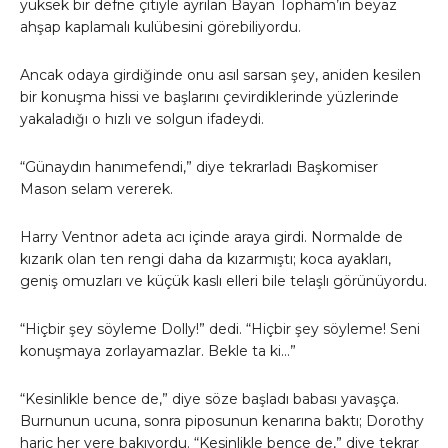
yüksek bir defne çitiyle ayrılan Bayan Topham’ın beyaz
ahşap kaplamalı kulübesini görebiliyordu.
Ancak odaya girdiğinde onu asıl sarsan şey, aniden kesilen
bir konuşma hissi ve başlarını çevirdiklerinde yüzlerinde
yakaladığı o hızlı ve solgun ifadeydi.
“Günaydın hanımefendi,” diye tekrarladı Başkomiser
Mason selam vererek.
Harry Ventnor adeta acı içinde araya girdi. Normalde de
kızarık olan ten rengi daha da kızarmıştı; koca ayakları,
geniş omuzları ve küçük kaslı elleri bile telaşlı görünüyordu.
“Hiçbir şey söyleme Dolly!” dedi. “Hiçbir şey söyleme! Seni
konuşmaya zorlayamazlar. Bekle ta ki…”
“Kesinlikle bence de,” diye söze başladı babası yavaşça.
Burnunun ucuna, sonra piposunun kenarına baktı; Dorothy
hariç her yere bakıyordu. “Kesinlikle bence de,” diye tekrar