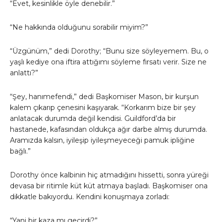
“Evet, kesinlikle öyle denebilir.”
“Ne hakkında olduğunu sorabilir miyim?”
“Üzgünüm,” dedi Dorothy; “Bunu size söyleyemem. Bu, o
yaşlı kediye ona iftira attığımı söyleme fırsatı verir. Size ne
anlattı?”
“Şey, hanımefendi,” dedi Başkomiser Mason, bir kurşun
kalem çıkarıp çenesini kaşıyarak. “Korkarım bize bir şey
anlatacak durumda değil kendisi. Guildford’da bir
hastanede, kafasından oldukça ağır darbe almış durumda.
Aramızda kalsın, iyileşip iyileşmeyeceği pamuk ipliğine
bağlı.”
Dorothy önce kalbinin hiç atmadığını hissetti, sonra yüreği
devasa bir ritimle küt küt atmaya başladı. Başkomiser ona
dikkatle bakıyordu. Kendini konuşmaya zorladı:
“Yani bir kaza mı geçirdi?”