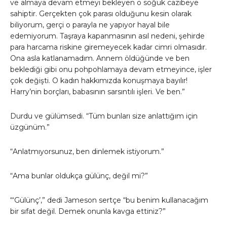
ve almaya devam etmeyi bekleyen o soğuk cazibeye
sahiptir. Gerçekten çok parası olduğunu kesin olarak
biliyorum, gerçi o parayla ne yapıyor hayal bile
edemiyorum. Taşraya kapanmasının asıl nedeni, şehirde
para harcama riskine giremeyecek kadar cimri olmasıdır.
Ona asla katlanamadım. Annem öldüğünde ve ben
beklediği gibi onu pohpohlamaya devam etmeyince, işler
çok değişti. O kadın hakkımızda konuşmaya bayılır!
Harry’nin borçları, babasının sarsıntılı işleri. Ve ben.”
Durdu ve gülümsedi. “Tüm bunları size anlattığım için
üzgünüm.”
“Anlatmıyorsunuz, ben dinlemek istiyorum.”
“Ama bunlar oldukça gülünç, değil mi?”
“‘Gülünç’,” dedi Jameson sertçe “bu benim kullanacağım
bir sıfat değil. Demek onunla kavga ettiniz?”