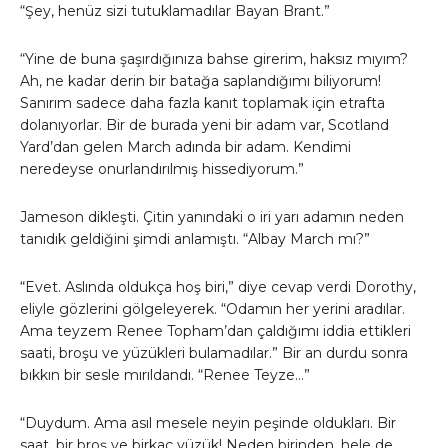
“Şey, henüz sizi tutuklamadılar Bayan Brant.”
“Yine de buna şaşırdığınıza bahse girerim, haksız mıyım?
Ah, ne kadar derin bir batağa saplandığımı biliyorum!
Sanırım sadece daha fazla kanıt toplamak için etrafta
dolanıyorlar. Bir de burada yeni bir adam var, Scotland
Yard’dan gelen March adında bir adam. Kendimi
neredeyse onurlandırılmış hissediyorum.”
Jameson dikleşti. Çitin yanındaki o iri yarı adamın neden
tanıdık geldiğini şimdi anlamıştı. “Albay March mı?”
“Evet. Aslında oldukça hoş biri,” diye cevap verdi Dorothy,
eliyle gözlerini gölgeleyerek. “Odamın her yerini aradılar.
Ama teyzem Renee Topham’dan çaldığımı iddia ettikleri
saati, broşu ve yüzükleri bulamadılar.” Bir an durdu sonra
bıkkın bir sesle mırıldandı. “Renee Teyze…”
“Duydum. Ama asıl mesele neyin peşinde oldukları. Bir
saat, bir broş ve birkaç yüzük! Neden birinden, hele de