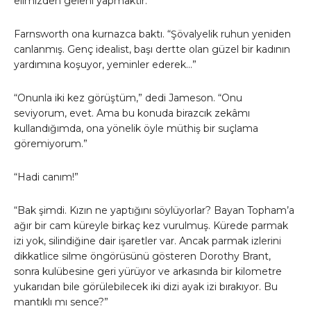
elimizden geleni yapmaktır.”
Farnsworth ona kurnazca baktı. “Şövalyelik ruhun yeniden
canlanmış. Genç idealist, başı dertte olan güzel bir kadının
yardımına koşuyor, yeminler ederek…”
“Onunla iki kez görüştüm,” dedi Jameson. “Onu
seviyorum, evet. Ama bu konuda birazcık zekâmı
kullandığımda, ona yönelik öyle müthiş bir suçlama
göremiyorum.”
“Hadi canım!”
“Bak şimdi. Kızın ne yaptığını söylüyorlar? Bayan Topham’a
ağır bir cam küreyle birkaç kez vurulmuş. Kürede parmak
izi yok, silindiğine dair işaretler var. Ancak parmak izlerini
dikkatlice silme öngörüsünü gösteren Dorothy Brant,
sonra kulübesine geri yürüyor ve arkasında bir kilometre
yukarıdan bile görülebilecek iki dizi ayak izi bırakıyor. Bu
mantıklı mı sence?”