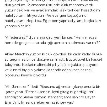
duruyordum. Pijamamın üstünde kürk mantom vardı;
yüzümdeki karı ve ayaklarımdaki ıslak terlikleri hissettiğimi
hatırlıyorum. Titriyordum. Ve eve geri koştuğumu
hatırlıyorum. Hepsi bu. Eğer ben yapmadıysam, başka kim
yapmış olabilir?”
“Affedersiniz,” diye araya girdi yeni bir ses. “Hem mecazi
hem de gerçek anlamda ışığı açmamın sakıncası var mı?”
Albay March’ın yüz on kiloluk gövdesi, bir çadır kadar büyük
su geçirmez bir pardösüye sarılmıştı. Büyük tüvit bir kasket
takıyordu. Kasketin altındaki çilli yüzü soğuktan parlıyordu
ve kumral bıyığını yakmakla tehdit eden koca hazneli
piposunu keyifle içiyordu.
“Ah, Jameson!” dedi. Piposunu ağzından çıkarıp onunla bir
işaret yaptı. “Demek sendin. İçeri girdiğini gördüğümü
sanmıştım. Araya girmek istemem; ama sanırım Bayan
Brant’ın bilmesi gereken en az iki şey var.”