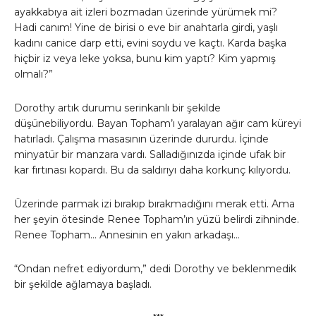
ayakkabıya ait izleri bozmadan üzerinde yürümek mi?
Hadi canım! Yine de birisi o eve bir anahtarla girdi, yaşlı
kadını canice darp etti, evini soydu ve kaçtı. Karda başka
hiçbir iz veya leke yoksa, bunu kim yaptı? Kim yapmış
olmalı?”
Dorothy artık durumu serinkanlı bir şekilde
düşünebiliyordu. Bayan Topham’ı yaralayan ağır cam küreyi
hatırladı. Çalışma masasının üzerinde dururdu. İçinde
minyatür bir manzara vardı. Salladığınızda içinde ufak bir
kar fırtınası kopardı. Bu da saldırıyı daha korkunç kılıyordu.
Üzerinde parmak izi bırakıp bırakmadığını merak etti. Ama
her şeyin ötesinde Renee Topham’ın yüzü belirdi zihninde.
Renee Topham… Annesinin en yakın arkadaşı…
“Ondan nefret ediyordum,” dedi Dorothy ve beklenmedik
bir şekilde ağlamaya başladı.