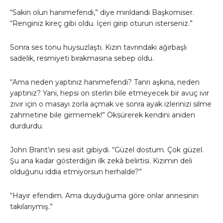
“Sakin olun hanımefendi,” diye mırıldandı Başkomiser.
“Renginiz kireç gibi oldu. İçeri girip oturun isterseniz.”
Sonra ses tonu huysuzlaştı. Kızın tavrındaki ağırbaşlı
sadelik, resmiyeti bırakmasına sebep oldu.
“Ama neden yaptınız hanımefendi? Tanrı aşkına, neden
yaptınız? Yani, hepsi on sterlin bile etmeyecek bir avuç ıvır
zıvır için o masayı zorla açmak ve sonra ayak izlerinizi silme
zahmetine bile girmemek!” Öksürerek kendini aniden
durdurdu.
John Brant’ın sesi asit gibiydi. “Güzel dostum. Çok güzel.
Şu ana kadar gösterdiğin ilk zekâ belirtisi. Kızımın deli
olduğunu iddia etmiyorsun herhalde?”
“Hayır efendim. Ama duyduğuma göre onlar annesinin
takılarıymış.”