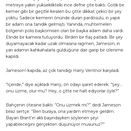
metreye yakın yükseklikteki ince defne çite baktı. Gotik bir
kemer gibi bir geçitle kesilen bu çitte dikkat çekici bir şey
yoktu. Sadece kemerin önünde duran pardösülü, iri yapılı
bir adam ona tanıdık gelmişti. Yanında, muhtemelen
bölgenin polis başkomiseri olan bir başka adam daha vardı.
Elinde bir kamera tutuyordu. Birden bir flaş patladı. Bir şey
duyamayacak kadar uzak olmasına rağmen, Jameson, iri
yarı adamın kahkahalarla güldüğüne dair garip bir izlenime
kapıldı.
Jameson’ı kapıda, az çok tanıdığı Harry Ventnor karşıladı.
“İçeride,” diye açıkladı Harry, ön odayı işaret ederek. “Şey…
onu üzme, olur mu? Hey, o çitte ne halt ediyorlar öyle?”
Bahçenin ötesine baktı. “Onu üzmek mi?” dedi Jameson
biraz sertçe. “Ben buraya, ona yardım etmeye geldim.
Bayan Brant’ın aklı başındayken söylenen şeyi
yapabileceğini gerçekten düşünüyor musunuz?”