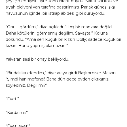
şey için endişeli… İşte John Brant buydu. Sakat sol kolu ve
siyah eldiveni yan tarafına bastırılmıştı. Parlak güneş ışığı
havuzunun içinde, bir ıstırap abidesi gibi duruyordu.
“Onu—gördüm,” diye açıkladı. “Hoş bir manzara değildi.
Daha kötülerini görmemiş değilim. Savaşta.” Koluna
dokundu. “Ama sen küçük bir kızsın Dolly; sadece küçük bir
kızsın. Bunu yapmış olamazsın.”
Yalvaran sesi bir onay bekliyordu.
“Bir dakika efendim,” diye araya girdi Başkomiser Mason.
“Şimdi hanımefendi! Bana dün gece evden çıktığınızı
söylediniz. Değil mi?”
“Evet.”
“Karda mı?”
“Evet, evet!”