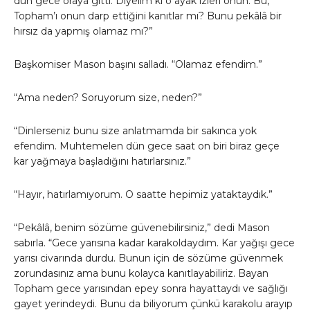
dün gece oraya gitti. Diyelim ki o ayak izleri onun. Bu,
Topham’ı onun darp ettiğini kanıtlar mı? Bunu pekâlâ bir
hırsız da yapmış olamaz mı?”
Başkomiser Mason başını salladı. “Olamaz efendim.”
“Ama neden? Soruyorum size, neden?”
“Dinlerseniz bunu size anlatmamda bir sakınca yok
efendim. Muhtemelen dün gece saat on biri biraz geçe
kar yağmaya başladığını hatırlarsınız.”
“Hayır, hatırlamıyorum. O saatte hepimiz yataktaydık.”
“Pekâlâ, benim sözüme güvenebilirsiniz,” dedi Mason
sabırla. “Gece yarısına kadar karakoldaydım. Kar yağışı gece
yarısı civarında durdu. Bunun için de sözüme güvenmek
zorundasınız ama bunu kolayca kanıtlayabiliriz. Bayan
Topham gece yarısından epey sonra hayattaydı ve sağlığı
gayet yerindeydi. Bunu da biliyorum çünkü karakolu arayıp