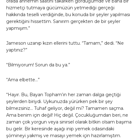
orada annemin saatini takarken gördüğümde ve bana bir
hizmetçi tutmaya gücümüzün yetmediği gerçeği
hakkında teselli verdiğinde, bu konuda bir şeyler yapılması
gerektiğini hissettim. Sanırım gerçekten de bir şeyler
yapmışım.”
Jameson uzanıp kızın ellerini tuttu. “Tamam,” dedi. “Ne
yaptınız?”
“Bilmiyorum! Sorun da bu ya.”
“Ama elbette…”
“Hayır. Bu, Bayan Topham’ın her zaman dalga geçtiği
şeylerden biriydi. Uykunuzda yürürken pek bir şey
bilmezsiniz… Tuhaf geliyor, değil mi? Tamamen saçma.
Ama benim için değil! Hiç değil. Çocukluğumdan beri, ne
zaman çok yorgun veya sinirsel olarak bitkin olsam başıma
bu gelir. Bir keresinde aşağı inip yemek odasındaki
şömineyi yakmış ve masayı yemek için hazırlamıştım.