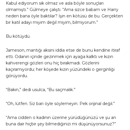
Kabul ediyorum sık olmaz ve asla böyle sonuçları
olmamıştı.” Gülmeye çalıştı. “Ama sizce babam ve Harry
neden bana öyle baktılar? İşin en kötüsü de bu. Gerçekten
bir katil adayı mıyım değil miyim, bilmiyorum.”
Bu kötüydü.
Jameson, mantığı aksini iddia etse de bunu kendine itiraf
etti. Odanın içinde gezinmek için ayağa kalktı ve kızın
kahverengi gözleri onu hiç bırakmadı. Gözlerini
kaçıramıyordu; her köşede kızın yüzündeki o gerginliği
görüyordu.
“Bakın,” dedi usulca, “Bu saçmalık.”
“Oh, lütfen. Siz bari öyle söylemeyin. Pek orijinal değil.”
“Ama cidden o kadının üzerine yürüdüğünüzü ve şu an
buna dair hiçbir şey bilmediğinizi mi düşünüyorsunuz?”