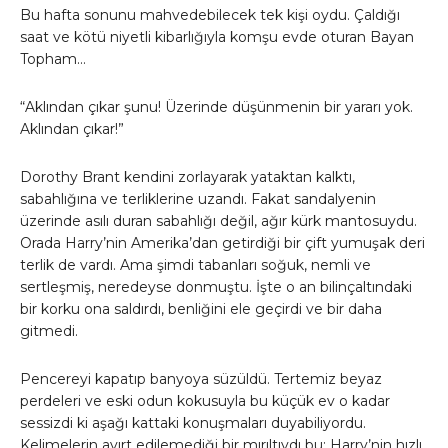
Bu hafta sonunu mahvedebilecek tek kişi oydu. Çaldığı
saat ve kötü niyetli kibarlığıyla komşu evde oturan Bayan
Topham…
“Aklından çıkar şunu! Üzerinde düşünmenin bir yararı yok.
Aklından çıkar!”
Dorothy Brant kendini zorlayarak yataktan kalktı,
sabahlığına ve terliklerine uzandı. Fakat sandalyenin
üzerinde asılı duran sabahlığı değil, ağır kürk mantosuydu.
Orada Harry’nin Amerika’dan getirdiği bir çift yumuşak deri
terlik de vardı. Ama şimdi tabanları soğuk, nemli ve
sertleşmiş, neredeyse donmuştu. İşte o an bilinçaltındaki
bir korku ona saldırdı, benliğini ele geçirdi ve bir daha
gitmedi.
Pencereyi kapatıp banyoya süzüldü. Tertemiz beyaz
perdeleri ve eski odun kokusuyla bu küçük ev o kadar
sessizdi ki aşağı kattaki konuşmaları duyabiliyordu.
Kelimelerin ayırt edilemediği bir mırıltıydı bu: Harry’nin hızlı