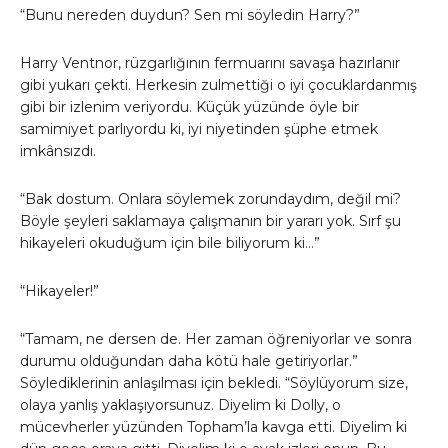
“Bunu nereden duydun? Sen mi söyledin Harry?”
Harry Ventnor, rüzgarlığının fermuarını savaşa hazırlanır
gibi yukarı çekti. Herkesin zulmettiği o iyi çocuklardanmış
gibi bir izlenim veriyordu. Küçük yüzünde öyle bir
samimiyet parlıyordu ki, iyi niyetinden şüphe etmek
imkânsızdı.
“Bak dostum. Onlara söylemek zorundaydım, değil mi?
Böyle şeyleri saklamaya çalışmanın bir yararı yok. Sırf şu
hikayeleri okuduğum için bile biliyorum ki…”
“Hikayeler!”
“Tamam, ne dersen de. Her zaman öğreniyorlar ve sonra
durumu olduğundan daha kötü hale getiriyorlar.”
Söylediklerinin anlaşılması için bekledi. “Söylüyorum size,
olaya yanlış yaklaşıyorsunuz. Diyelim ki Dolly, o
mücevherler yüzünden Topham’la kavga etti. Diyelim ki