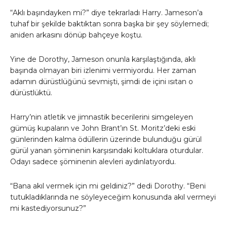
“Aklı başındayken mi?” diye tekrarladı Harry. Jameson’a
tuhaf bir şekilde baktıktan sonra başka bir şey söylemedi;
aniden arkasını dönüp bahçeye koştu.
Yine de Dorothy, Jameson onunla karşılaştığında, aklı
başında olmayan biri izlenimi vermiyordu. Her zaman
adamın dürüstlüğünü sevmişti, şimdi de içini ısıtan o
dürüstlüktü.
Harry’nin atletik ve jimnastik becerilerini simgeleyen
gümüş kupaların ve John Brant’ın St. Moritz’deki eski
günlerinden kalma ödüllerin üzerinde bulunduğu gürül
gürül yanan şöminenin karşısındaki koltuklara oturdular.
Odayı sadece şöminenin alevleri aydınlatıyordu.
“Bana akıl vermek için mi geldiniz?” dedi Dorothy. “Beni
tutukladıklarında ne söyleyeceğim konusunda akıl vermeyi
mi kastediyorsunuz?”