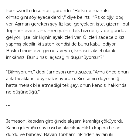
Farnsworth düşünceli göründü. “Belki de mantıklı
olmadığını söyleyeceklerdir,” diye belirtti. “Psikolojiyi boş
ver. Aşman gereken şey fiziksel gerçekler. İşte, gizemli dul
Topham evde tamamen yalnız; tek hizmetçisi de gündüz
geliyor. İşte, bir kişinin ayak izleri var. O izleri sadece o kız
yapmış olabilir; ki zaten kendisi de bunu kabul ediyor.
Başka birinin eve girmesi veya çıkması fiziksel olarak
imkânsız. Bunu nasıl aşacağını düşünüyorsun?”
“Bilmiyorum,” dedi Jameson umutsuzca. “Ama önce onun
anlatacaklarını duymak istiyorum. Kimsenin duymadığı,
hatta merak bile etmediği tek şey, onun kendisi hakkında
ne düşündüğü.”
***
Jameson, kapıdan girdiğinde akşam karanlığı çöküyordu.
Karın grileştiği mavimsi bir alacakaranlıkta kapıda bir an
durdu ve bahçeyi Bayan Topham’ınkinden ayıran iki