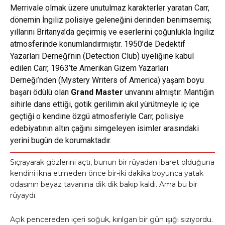
Merrivale olmak üzere unutulmaz karakterler yaratan Carr,
dönemin İngiliz polisiye geleneğini derinden benimsemiş;
yıllarını Britanya’da geçirmiş ve eserlerini çoğunlukla İngiliz
atmosferinde konumlandırmıştır. 1950’de Dedektif
Yazarları Derneği’nin (Detection Club) üyeliğine kabul
edilen Carr, 1963’te Amerikan Gizem Yazarları
Derneği’nden (Mystery Writers of America) yaşam boyu
başarı ödülü olan
Grand Master
unvanını almıştır. Mantığın
sihirle dans ettiği, gotik gerilimin akıl yürütmeyle iç içe
geçtiği o kendine özgü atmosferiyle Carr, polisiye
edebiyatının altın çağını simgeleyen isimler arasındaki
yerini bugün de korumaktadır.
Sıçrayarak gözlerini açtı, bunun bir rüyadan ibaret olduğuna
kendini ikna etmeden önce bir-iki dakika boyunca yatak
odasının beyaz tavanına dik dik bakıp kaldı. Ama bu bir
rüyaydı.
Açık pencereden içeri soğuk, kırılgan bir gün ışığı sızıyordu.