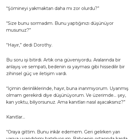
“Şömineyi yakmaktan daha mı zor olurdu?”
“Size bunu sormadım. Bunu yaptığınızı düşünüyor
musunuz?”
“Hayır,” dedi Dorothy.
Bu soru işi bitirdi. Artık ona güveniyordu. Aralarında bir
anlayış ve sempati, bedenin ısı yayması gibi hissedilir bir
zihinsel güç ve iletişim vardı.
“İçimin derinliklerinde, hayır, buna inanmıyorum. Uyanmış
olmam gerekirdi diye düşünüyorum. Ve üzerimde… şey,
kan yoktu, biliyorsunuz. Ama kanıtları nasıl aşacaksınız?”
Kanıtlar…
“Oraya gittim. Bunu inkâr edemem. Geri gelirken yarı
yarıya uyandığımı hatırlıyorum. Bahçenin ortasında karda