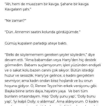
“Ah, hem de muazzam bir kavga. Şahane bir kavga.
Kavgaların şahı.”
“Ne zaman?”
“Dün. Annemin saatini kolunda gördüğümde.”
Gümüş kupaların parladığı ateşe baktı.
“Belki de söylememem gereken şeyler söyledim,” diye
devam etti. “Ama babamdan veya Harry’den hiç destek
görmedim. Babamı suçlamıyorum; işleri yüzünden endişeli
ve o sakat kolu bazen canını çok sıkıyor. Bütün istediği
huzur ve sessizlik. Harry’ye gelince, o kadını gerçekten
sevmiyor; ama kadın ondan biraz hoşlandı ve bu onun
hoşuna gidiyor. O, Renee Teyze’nin erkek versiyonu gibi.
Başka birine sırtını daya, hayatını yaşa. Ve ben tüm
bunların ortasındayım. Hep ‘Dolly şunu yap’, ‘Dolly bunu
yap’, ‘İyi kalpli Dolly; o aldırmaz’. Ama aldırıyorum. O kadını