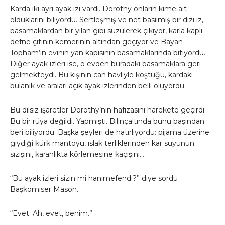
Karda iki ayrı ayak izi vardı. Dorothy onların kime ait
olduklarını biliyordu. Sertleşmiş ve net basılmış bir dizi iz,
basamaklardan bir yılan gibi süzülerek çıkıyor, karla kaplı
defne çitinin kemerinin altından geçiyor ve Bayan
Topham’ın evinin yan kapısının basamaklarında bitiyordu.
Diğer ayak izleri ise, o evden buradaki basamaklara geri
gelmekteydi. Bu kişinin can havliyle koştuğu, kardaki
bulanık ve araları açık ayak izlerinden belli oluyordu.
Bu dilsiz işaretler Dorothy’nin hafızasını harekete geçirdi.
Bu bir rüya değildi. Yapmıştı. Bilinçaltında bunu başından
beri biliyordu. Başka şeyleri de hatırlıyordu: pijama üzerine
giydiği kürk mantoyu, ıslak terliklerinden kar suyunun
sızışını, karanlıkta körlemesine kaçışını…
“Bu ayak izleri sizin mi hanımefendi?” diye sordu
Başkomiser Mason.
“Evet. Ah, evet, benim.”