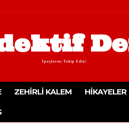
dektif De
İpuçlarını Takip Edin!
E
ZEHIRLI KALEM
HIKAYELER
G