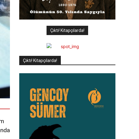
Çıktı! Kitapçılarda!
Çıktı! Kitapçılarda!
üm
ında