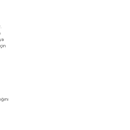
.
a
ya
için
ığını