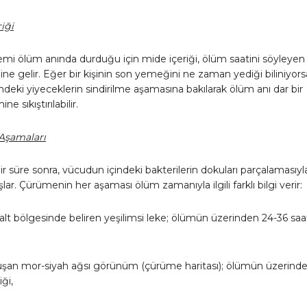
riği
lemi ölüm anında durduğu için mide içeriği, ölüm saatini söyleyen 
aline gelir. Eğer bir kişinin son yemeğini ne zaman yediği biliniyors
ndeki yiyeceklerin sindirilme aşamasına bakılarak ölüm anı dar bir
e sıkıştırılabilir.
Aşamaları
 süre sonra, vücudun içindeki bakterilerin dokuları parçalamasıyl
ar. Çürümenin her aşaması ölüm zamanıyla ilgili farklı bilgi verir:
alt bölgesinde beliren yeşilimsi leke; ölümün üzerinden 24-36 saa
uşan mor-siyah ağsı görünüm (çürüme haritası); ölümün üzerinde
ği,