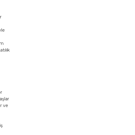
r
yle
am
tılık
.
r
aşlar
ir ve
iş