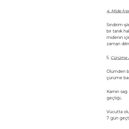
4. Mide İçe
Sindirim iş
bir tanık h
midenin içi
zaman dilimin
5.
Çürüme 
Ölümden bir
çürüme başl
Karnın sağ 
geçtiği,
Vücutta ol
7 gün geçti