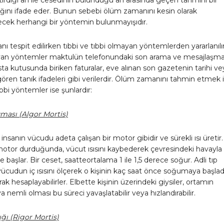
ğını ifade eder. Bunun sebebi ölüm zamanını kesin olarak
lecek herhangi bir yöntemin bulunmayışıdır.
 tespit edilirken tıbbi ve tıbbi olmayan yöntemlerden yararlanılır
yan yöntemler maktulün telefonundaki son arama ve mesajlaşm
osta kutusunda biriken faturalar, eve alınan son gazetenin tarihi ve
ı gören tanık ifadeleri gibi verilerdir. Ölüm zamanını tahmin etmek 
ıbbi yöntemler ise şunlardır:
uması (Algor Mortis)
insanın vücudu adeta çalışan bir motor gibidir ve sürekli ısı üretir.
otor durduğunda, vücut ısısını kaybederek çevresindeki havayla
 başlar. Bir ceset, saatteortalama 1 ile 1,5 derece soğur. Adli tıp
ücudun iç ısısını ölçerek o kişinin kaç saat önce soğumaya başlad
rak hesaplayabilirler. Elbette kişinin üzerindeki giysiler, ortamın
a nemli olması bu süreci yavaşlatabilir veya hızlandırabilir.
lığı (Rigor Mortis)