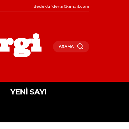
dedektifdergi@gmail.com
rgi
ARAMA
YENI SAYI