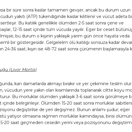
sa bir süre sonra kaslar tamamen gevşer, ancak bu durum uzun
udun yakıtı (ATP) tükendiğinde kaslar kilitlenir ve vücut adeta bi
 sertleşir. Bu katılık genellikle ölümden 2-5 saat sonra çene ve
şlar, 12-15 saat içinde tüm vücuda yayılır. Eğer bir ceset bütünü
ilmişse, bu durum o kişinin yaklaşık yarım gün önce hayata veda
nemli bir göstergesidir. Gelgelelim ölü katılığı sonsuza kadar dev
n 24-36 saat, kışın ise 48-72 saat sonra çürümenin başlamasıyla ka
uğu (Livor Mortis)
unda, kan damarlarda akmayı bırakır ve yer çekimine teslim olur
, vücudun yere yakın olan kısımlarında toplanarak ciltte koyu mo
şturur. Bu morluklar ölümden yaklaşık 3-6 saat sonra görülmeye b
t içinde belirginleşir. Ölümden 15-20 saat sonra morluklar sabitlen
zisyonu değiştirilse de yeri değişmez. Bunun anlamı şudur; eğer
üstü yatıyor olmasına rağmen morluklar karnındaysa, birisi ölümün
15-20 saat geçmeden cesedin yerini veya pozisyonunu değiştirm