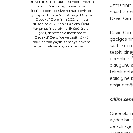
Üniversitesi Tıp Fakültesi’nden mezun
uzmanının ö
oldu. Doktorluğun yanı sıra
İngilizceden polisiye roman çevirileri
hayatta gör
yapıyor. Türkiye’nin Polisiye Dergisi
David Camm
Dedektif Dergi’nin 2021 yılında
düzenlediği 2. Zehirli Kalem Öykü
Yarışması’nda birincilik ödülü aldı.
David Camm
Öykü, deneme ve incelemeleri
Dedektif Dergi’de ve çeşitli öykü
çizelgesini
seçkilerinde yayınlanmaya devam
saatte nere
ediyor. Evli ve iki çocuk babasıdır.
tespiti cin
önemlidir. 
öldüğünü sa
teknik det
edildiğine 
değineceği
Ölüm Zam
Önce ölüm 
açıdan bir 
de adli açıd
yaşamını yi