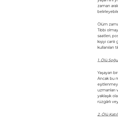
zaman aralı
belirleyebi
Ölüm zamanı
Tıbbi olma
saatleri, p
kişiyi canl
kullanılan t
1. Ölü Soğ
Yaşayan bir 
Ancak bu m
eşitlenmeye
uzmanları v
yaklaşık ola
rüzgârlı vey
2. Ölü Katı