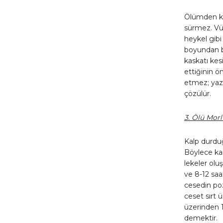
Ölümden kı
sürmez. Vüc
heykel gibi
boyundan ba
kaskatı kes
ettiğinin ö
etmez; yazı
çözülür.
3. Ölü Morl
Kalp durduğ
Böylece kan
lekeler olu
ve 8-12 saa
cesedin po
ceset sırt 
üzerinden 
demektir.