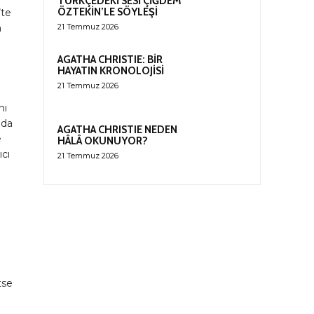
TÜRKÇEDEKİ SESİ ÇİĞDEM
ÖZTEKİN’LE SÖYLEŞİ
’te
a
21 Temmuz 2026
AGATHA CHRISTIE: BİR
HAYATIN KRONOLOJİSİ
21 Temmuz 2026
nı
 da
AGATHA CHRISTIE NEDEN
e
HÂLÂ OKUNUYOR?
ıcı
21 Temmuz 2026
tse