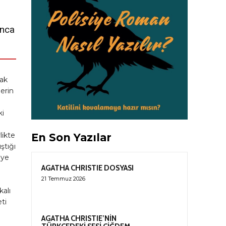
unca
rak
lerin
ki
likte
En Son Yazılar
ştığı
iye
AGATHA CHRISTIE DOSYASI
21 Temmuz 2026
alı
ti
AGATHA CHRISTIE’NİN