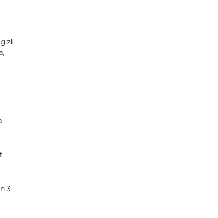
gizli
a,
a
t
n 3-