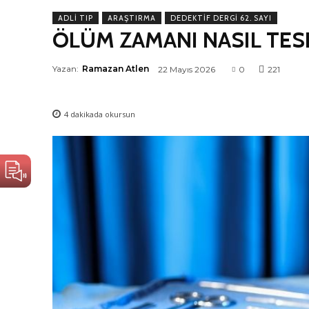
ADLI TIP
ARAŞTIRMA
DEDEKTIF DERGI 62. SAYI
ÖLÜM ZAMANI NASIL TESP
Yazan:
Ramazan Atlen
22 Mayıs 2026
0
221
4
dakikada okursun