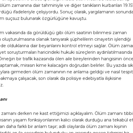
lüm zamanına dair tahminiyle ve diğer tanıkların kurbanları 19.15
düğü ifadeleriyle çelişiyordu. Sonuç olarak, yargılamanın sonund
 suçsuz bulunarak özgürlüğüne kavuştu.
 vakasında da görüldüğü gibi ölüm saatinin bilinmesi zaman
n oluşturulmasına olanak tanıyarak şüphelilerin cinayetin işlendiği
de olduklarına dair beyanlarını kontrol etmeyi sağlar. Ölüm zama
ayet soruşturmaları haricindeki hukuki süreçlerin aydınlatılmasında
Örneğin bir trafik kazasında ölen aile bireylerinden hangisinin önc
ptamak, mirasın kime kalacağını doğrudan belirler. Bu yazıda sık
aylara girmeden ölüm zamanının ne anlama geldiği ve nasıl tespit
bakmaya çalışacak, son olarak da polisiye edebiyatla ilişkisine
z.
anı
zamanı derken ne kast ettiğimizi açıklayalım. Ölüm zamanı tıbbi
insanın yaşam fonksiyonlarının kalıcı olarak durduğu ana tekabül e
an daha farklı bir anlam taşır; adli olaylarda ölüm zamanı kişinin
tirdiği an ile cesedinin bulunduğu an arasında geçen tahmini bir