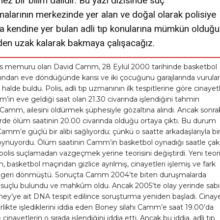
ez bir bilim dalıdır. Bu yazı dizisinde suç
alarının merkezinde yer alan ve doğal olarak polisiye
a kendine yer bulan adli tıp konularına mümkün olduğ
lden uzak kalarak bakmaya çalışacağız.
olis memuru olan David Camm, 28 Eylül 2000 tarihinde basketbol
ndan eve döndüğünde karısı ve iki çocuğunu garajlarında vurula
halde buldu. Polis, adli tıp uzmanının ilk tespitlerine göre cinayet
in eve geldiği saat olan 21.30 civarında işlendiğini tahmin
Camm, ailesini öldürmek şüphesiyle gözaltına alındı. Ancak sonra
rde ölüm saatinin 20.00 civarında olduğu ortaya çıktı. Bu durum
mm’e güçlü bir alibi sağlıyordu; çünkü o saatte arkadaşlarıyla bir
oynuyordu. Ölüm saatinin Camm’in basketbol oynadığı saatle çakı
, polis suçlamadan vazgeçmek yerine teorisini değiştirdi. Yeni teor
basketbol maçından gizlice ayrılmış, cinayetleri işlemiş ve fark
geri dönmüştü. Sonuçta Camm 2004’te biten duruşmalarda
 suçlu bulundu ve mahkûm oldu. Ancak 2005’te olay yerinde sabık
ey’ye ait DNA tespit edilince soruşturma yeniden başladı. Cinaye
likte işlediklerini iddia eden Boney silahı Camm’e saat 19.00’da
 cinayetlerin o sırada işlendiğini iddia etti. Ancak bu iddia, adli tıp