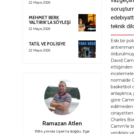
vazgeçilm
22 Mayıs 2026
soruşturm
edebiyatt
MEHMET BERK
YALTIRIK’LA SÖYLEŞİ
teknik di
22 Mayıs 2026
Eski bir p
TATİL VE POLİSİYE
antrenmanı
22 Mayıs 2026
öldürülmüş 
David Camm’
ettiğinden 
incelemele
normalde Ca
basketbol 
anlaşılınca
göre Camm, 
edilmeden 
cinayetten
Charles Bon
Ramazan Atlen
Camm’le bir
1984 yılında Uşak’ta doğdu. Ege
verdiğini ve