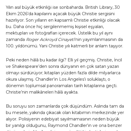
Yılın asıl büyük etkinliği ise sonbaharda. British Library, 30
Ekim 2026’da kapılarını açacak büyük Christie sergisini
hazırlıyor. Son yılların en kapsamlı Christie etkinliği olacak
bu. Daha önce hiç sergilenmemiş kişisel eşyaları,
mektupları ve fotoğrafları içerecek. Üstelik bu yıl aynı
zamanda
Roger Ackroyd Cinayeti
‘nin yayımlanmasının da
100. yıldönümü. Yani Christie yılı katmerli bir anlam taşıyor.
Peki neden hâlâ bu kadar ilgi? Elli yıl geçmiş. Christie, İncil
ve Shakespeare’den sonra dünyanın en çok satan yazarı
olmayı sürdürüyor; kitapları yüzden fazla dilde milyarlarca
okura ulaşmış. Chandler’ın Los Angeles’ı soluklaştı, o
dönemin toplumsal panoramaları tarih kitaplarına geçti.
Christie’nin malikâneleri hâlâ ayakta.
Bu soruyu son zamanlarda çok düşündüm. Aslında tam da
bu mesele, yakında çıkacak olan kitabımın merkezinde yer
alıyor. Polisiyenin edebiyat sayılmamasının neden büyük
bir yanılgı olduğunu, Raymond Chandler’ın ve ona benzer