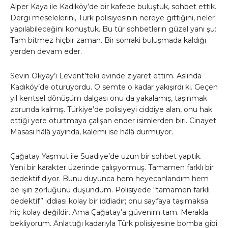
Alper Kaya ile Kadıköy’de bir kafede buluştuk, sohbet ettik.
Dergi meselelerini, Türk polisiyesinin nereye gittiğini, neler
yapılabileceğini konuştuk. Bu tür sohbetlerin güzel yanı şu:
Tam bitmez hiçbir zaman. Bir sonraki buluşmada kaldığı
yerden devam eder.
Sevin Okyay’ı Levent’teki evinde ziyaret ettim. Aslında
Kadıköy’de oturuyordu. O semte o kadar yakışırdı ki. Geçen
yıl kentsel dönüşüm dalgası onu da yakalamış, taşınmak
zorunda kalmış. Türkiye’de polisiyeyi ciddiye alan, onu hak
ettiği yere oturtmaya çalışan ender isimlerden biri. Cinayet
Masası hâlâ yayında, kalemi ise hâlâ durmuyor.
Çağatay Yaşmut ile Suadiye’de uzun bir sohbet yaptık.
Yeni bir karakter üzerinde çalışıyormuş. Tamamen farklı bir
dedektif diyor. Bunu duyunca hem heyecanlandım hem
de işin zorluğunu düşündüm. Polisiyede “tamamen farklı
dedektif” iddiası kolay bir iddiadır; onu sayfaya taşımaksa
hiç kolay değildir. Ama Çağatay’a güvenim tam. Merakla
bekliyorum. Anlattığı kadarıyla Türk polisiyesine bomba gibi