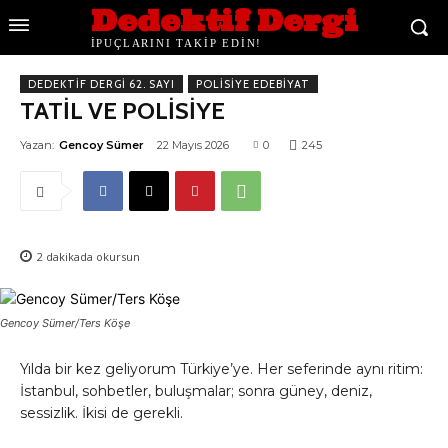
Dedektif Dergi
İPUÇLARINI TAKİP EDİN!
DEDEKTIF DERGI 62. SAYI
POLISIYE EDEBIYAT
TATİL VE POLİSİYE
Yazan:
Gencoy Sümer
22 Mayıs 2026
0
245
2
dakikada okursun
Gencoy Sümer/Ters Köşe
Yılda bir kez geliyorum Türkiye’ye. Her seferinde aynı ritim:
İstanbul, sohbetler, buluşmalar; sonra güney, deniz,
sessizlik. İkisi de gerekli.