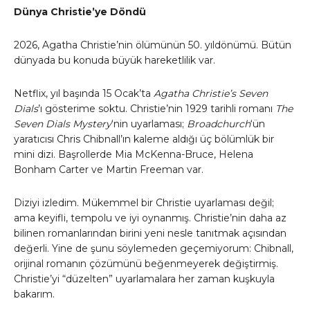
Dünya Christie’ye Döndü
2026, Agatha Christie’nin ölümünün 50. yıldönümü. Bütün
dünyada bu konuda büyük hareketlilik var.
Netflix, yıl başında 15 Ocak’ta
Agatha Christie’s Seven
Dials
’ı gösterime soktu. Christie’nin 1929 tarihli romanı
The
Seven Dials Mystery
‘nin uyarlaması;
Broadchurch
‘ün
yaratıcısı Chris Chibnall’ın kaleme aldığı üç bölümlük bir
mini dizi. Başrollerde Mia McKenna-Bruce, Helena
Bonham Carter ve Martin Freeman var.
Diziyi izledim. Mükemmel bir Christie uyarlaması değil;
ama keyifli, tempolu ve iyi oynanmış. Christie’nin daha az
bilinen romanlarından birini yeni nesle tanıtmak açısından
değerli. Yine de şunu söylemeden geçemiyorum: Chibnall,
orijinal romanın çözümünü beğenmeyerek değiştirmiş.
Christie’yi “düzelten” uyarlamalara her zaman kuşkuyla
bakarım.