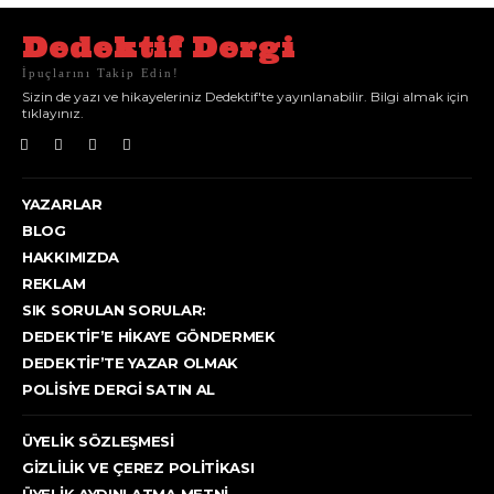
Dedektif Dergi
İpuçlarını Takip Edin!
Sizin de yazı ve hikayeleriniz Dedektif'te yayınlanabilir. Bilgi almak için
tıklayınız.
YAZARLAR
BLOG
HAKKIMIZDA
REKLAM
SIK SORULAN SORULAR:
DEDEKTIF’E HIKAYE GÖNDERMEK
DEDEKTIF’TE YAZAR OLMAK
POLISIYE DERGI SATIN AL
ÜYELIK SÖZLEŞMESI
GIZLILIK VE ÇEREZ POLITIKASI