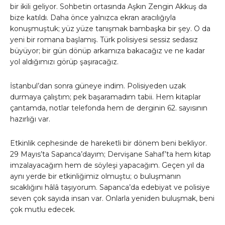
bir ikili geliyor. Sohbetin ortasında Aşkın Zengin Akkuş da
bize katıldı. Daha önce yalnızca ekran aracılığıyla
konuşmuştuk; yüz yüze tanışmak bambaşka bir şey. O da
yeni bir romana başlamış. Türk polisiyesi sessiz sedasız
büyüyor; bir gün dönüp arkamıza bakacağız ve ne kadar
yol aldığımızı görüp şaşıracağız.
İstanbul’dan sonra güneye indim. Polisiyeden uzak
durmaya çalıştım; pek başaramadım tabii. Hem kitaplar
çantamda, notlar telefonda hem de derginin 62. sayısının
hazırlığı var.
Etkinlik cephesinde de hareketli bir dönem beni bekliyor.
29 Mayıs’ta Sapanca’dayım; Dervişane Sahaf’ta hem kitap
imzalayacağım hem de söyleşi yapacağım. Geçen yıl da
aynı yerde bir etkinliğimiz olmuştu; o buluşmanın
sıcaklığını hâlâ taşıyorum. Sapanca’da edebiyat ve polisiye
seven çok sayıda insan var. Onlarla yeniden buluşmak, beni
çok mutlu edecek.