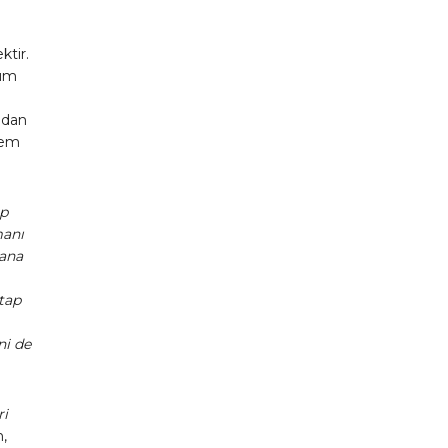
ktir.
rum
ndan
hem
ıp
manı
kana
itap
ni de
ri
,