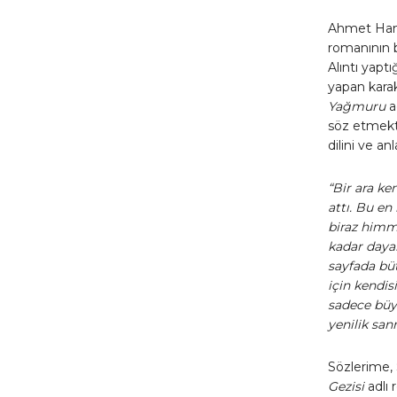
Ahmet Ham
romanının b
Alıntı yap
yapan karakt
Yağmuru
a
söz etmekte
dilini ve an
“Bir ara ke
attı. Bu e
biraz himme
kadar dayak
sayfada büt
için kendis
sadece büyü
yenilik sanm
Sözlerime, 
Gezisi
adlı