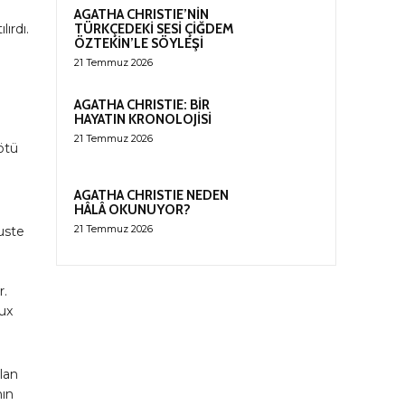
AGATHA CHRISTIE’NİN
ırdı.
TÜRKÇEDEKİ SESİ ÇİĞDEM
ÖZTEKİN’LE SÖYLEŞİ
21 Temmuz 2026
AGATHA CHRISTIE: BİR
HAYATIN KRONOLOJİSİ
21 Temmuz 2026
kötü
AGATHA CHRISTIE NEDEN
HÂLÂ OKUNUYOR?
21 Temmuz 2026
uste
r.
oux
ılan
nın