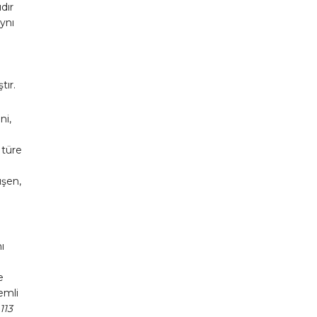
dır
ynı
tır.
ni,
 türe
üşen,
ı
e
nemli
113