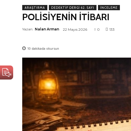
ARAŞTIRMA
DEDEKTIF DERGI 62. SAYI
İNCELEME
POLİSİYENİN İTİBARI
Yazan:
Nalan Arman
22 Mayıs 2026
0
133
10
dakikada okursun