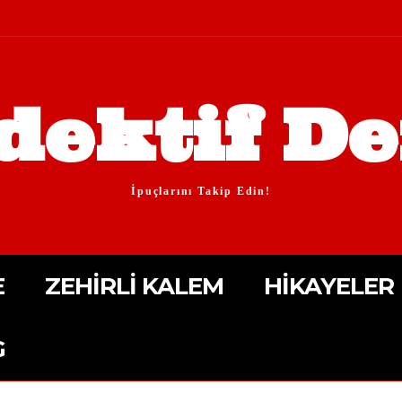
dektif De
İpuçlarını Takip Edin!
E
ZEHIRLI KALEM
HIKAYELER
G