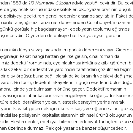
ından 1889’da
113 Numaralı Cüzdan
adıyla yaptığı çeviridir. Bu çevi
e de yayıncılık konusundaki eksiklikler, okur-yazar oranının düşük
e polisiyeyi geciktiren genel nedenler arasında sayılabilir. Fakat d
omanla tanıştığımız Tanzimat döneminden Cumhuriyet’e uzanan
ugünkü görüşle hiç bağdaşmayan- edebiyatın toplumu eğitmesi
üşüncesidir. O yüzden de polisiye hafif ve yüzeysel görülür.
manı iki dünya savaşı arasında en parlak dönemini yaşar. Giderek
yaygınlaşır. Fakat hangi hattan gelirse gelsin, cinai roman da
imiz dedektif romanında, aydınlatılması imkânsız gibi görünen bi
parlak zekalı bir dedektif ve yardımcısı tarafından çözülmesi biçim
bir olay örgüsü; buna bağlı olarak da kalıbı sınırlı ve işlevi değişm
i vardır. Bu form, dedektif hikayelerinin güçlü eserlerin bulunduğu
anonu içinde yer bulmasının önüne geçer. Dedektif romanının
nyası içinde itibar kazanmasını engelleyen iki öğe şudur kanımca
u türe edebi derinlikten yoksun, estetik deneyim yerine merak
yönelik, vakit geçirmek için okunan kaçış ve eğlence aracı gözüy
ikincisi ise polisiyenin kapitalist sistemin zihinsel ürünü olduğunun
dir. Eleştirmenler, edebiyat bilimciler, edebiyat tarihçileri uzun 
oman üzerinde durmaz. Pek çok yazar da benzer düşüncededir.