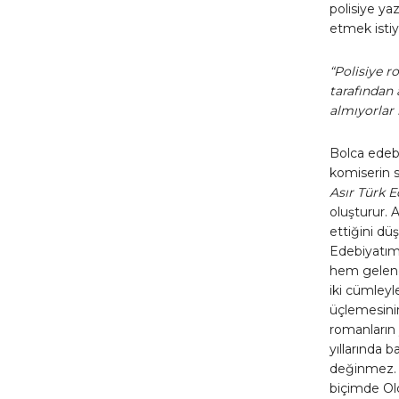
polisiye y
etmek isti
“Polisiye r
tarafından 
almıyorlar b
Bolca edebi
komiserin 
Asır Türk E
oluşturur. 
ettiğini dü
Edebiyatımı
hem gelenek
iki cümleyl
üçlemesinin
romanların
yıllarında 
değinmez. 
biçimde Ol