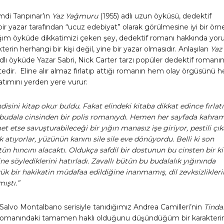
di Tanpınar’ın
Yaz Yağmuru
(1955) adlı uzun öyküsü, dedektif
ir yazar tarafından “ucuz edebiyat” olarak görülmesine iyi bir örne
tığım öyküde dikkatimizi çeken şey, dedektif romanı hakkında yo
erin herhangi bir kişi değil, yine bir yazar olmasıdır. Anlaşılan
Yaz
dlı öyküde Yazar Sabri, Nick Carter tarzı popüler dedektif romanı
dir. Eline alır almaz fırlatıp attığı romanın hem olay örgüsünü 
latımını yerden yere vurur:
ndisini kitap okur buldu. Fakat elindeki kitaba dikkat edince fırlat
n budala cinsinden bir polis romanıydı. Hemen her sayfada kahra
t etse savuşturabileceği bir yığın manasız işe giriyor, pestili çı
 atıyorlar, yüzünün kanını sile sile eve dönüyordu. Belli ki son
ün hıncını alacaktı. Oldukça safdil bir dostunun bu cinsten bir k
ine söylediklerini hatırladı. Zavallı bütün bu budalalık yığınında
k bir hakikatin müdafaa edildiğine inanmamış, dil zevksizlikleri
ıştı.”
Salvo Montalbano serisiyle tanıdığımız Andrea Camilleri’nin
Tinda
 romanındaki tamamen haklı olduğunu düşündüğüm bir karakterin