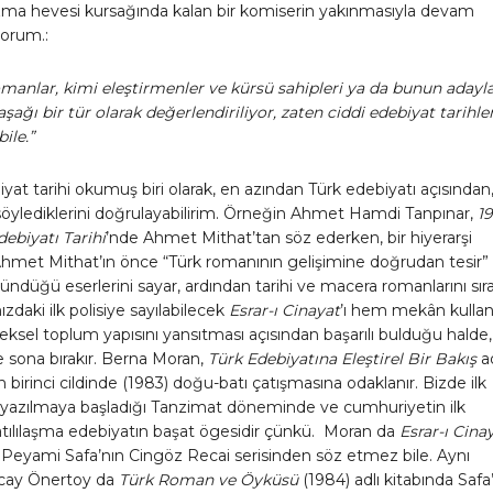
azma hevesi kursağında kalan bir komiserin yakınmasıyla devam
yorum.:
omanlar, kimi eleştirmenler ve kürsü sahipleri ya da bunun adayla
aşağı bir tür olarak değerlendiriliyor, zaten ciddi edebiyat tarihle
ile.”
yat tarihi okumuş biri olarak, en azından Türk edebiyatı açısından
söylediklerini doğrulayabilirim. Örneğin Ahmet Hamdi Tanpınar,
19
debiyatı Tarihi
’nde Ahmet Mithat’tan söz ederken, bir hiyerarşi
Ahmet Mithat’ın önce “Türk romanının gelişimine doğrudan tesir”
şündüğü eserlerini sayar, ardından tarihi ve macera romanlarını sıra
zdaki ilk polisiye sayılabilecek
Esrar-ı Cinayat
’ı hem mekân kulla
sel toplum yapısını yansıtması açısından başarılı bulduğu halde, 
e sona bırakır. Berna Moran,
Türk Edebiyatına Eleştirel Bir Bakış
ad
 birinci cildinde (1983) doğu-batı çatışmasına odaklanır. Bizde ilk
 yazılmaya başladığı Tanzimat döneminde ve cumhuriyetin ilk
batılılaşma edebiyatın başat ögesidir çünkü. Moran da
Esrar-ı Cinay
Peyami Safa’nın Cingöz Recai serisinden söz etmez bile. Aynı
cay Önertoy da
Türk Roman ve Öyküsü
(1984) adlı kitabında Safa