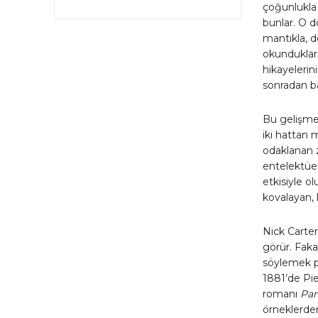
çoğunlukla 
bunlar. O d
mantıkla, de
okundukları
hikayelerin
sonradan bas
Bu gelişme
iki hattan 
odaklanan z
entelektüe
etkisiyle o
kovalayan, 
Nick Carter
görür. Faka
söylemek pe
1881’de Pie
romanı
Par
örneklerde