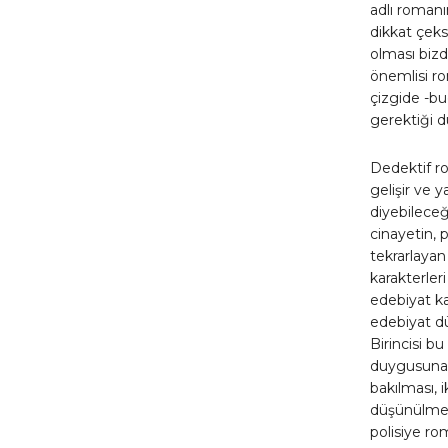
adlı roman
dikkat çeks
olması bizd
önemlisi r
çizgide -b
gerektiği d
Dedektif ro
gelişir ve 
diyebileceğ
cinayetin, 
tekrarlayan 
karakterler
edebiyat k
edebiyat dü
Birincisi b
duygusuna 
bakılması, 
düşünülmesi
polisiye r