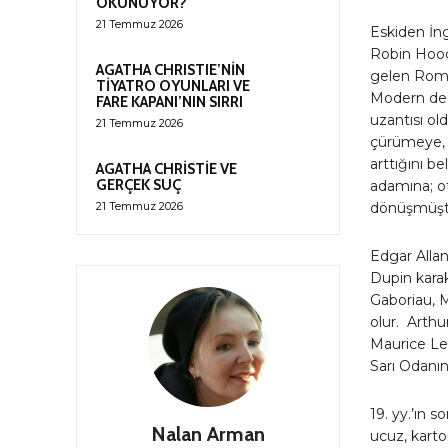
OKUNUYOR?
21 Temmuz 2026
Eskiden İngi
Robin Hood 
AGATHA CHRISTIE’NİN
gelen Roma
TİYATRO OYUNLARI VE
Modern ded
FARE KAPANI’NIN SIRRI
uzantısı ol
21 Temmuz 2026
çürümeye, 
arttığını b
AGATHA CHRİSTİE VE
GERÇEK SUÇ
adamına; o
21 Temmuz 2026
dönüşmüşt
Edgar Alla
Dupin karakt
Gaboriau, M
olur. Arthu
Maurice Leb
Sarı Odanın 
19. yy.’ın 
Nalan Arman
ucuz, karto