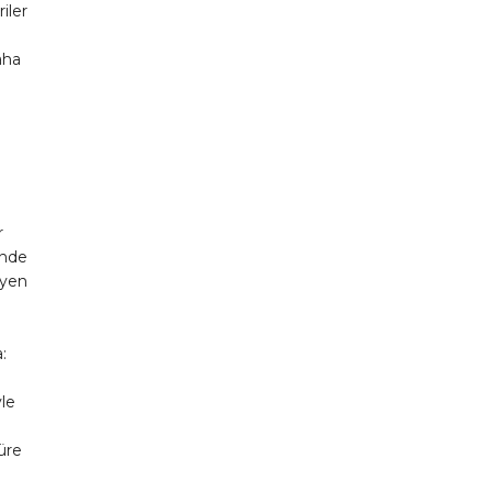
riler
aha
r
inde
eyen
:
le
süre