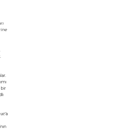
rı
rine
,
.
lar.
nımı
bir
lı
at’
a
’nın