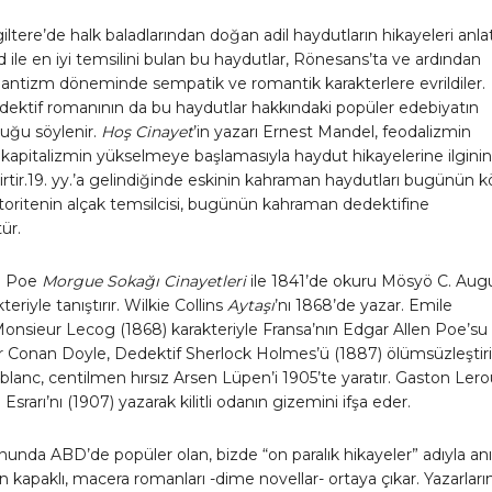
ltere’de halk baladlarından doğan adil haydutların hikayeleri anlatıl
ile en iyi temsilini bulan bu haydutlar, Rönesans’ta ve ardından
ntizm döneminde sempatik ve romantik karakterlere evrildiler.
ektif romanının da bu haydutlar hakkındaki popüler edebiyatın
duğu söylenir.
Hoş Cinayet
’in yazarı Ernest Mandel, feodalizmin
kapitalizmin yükselmeye başlamasıyla haydut hikayelerine ilginin
elirtir.19. yy.’a gelindiğinde eskinin kahraman haydutları bugünün 
toritenin alçak temsilcisi, bugünün kahraman dedektifine
ür.
n Poe
Morgue Sokağı Cinayetleri
ile 1841’de okuru Mösyö C. Aug
eriyle tanıştırır. Wilkie Collins
Aytaşı
’nı 1868’de yazar. Emile
onsieur Lecog (1868) karakteriyle Fransa’nın Edgar Allen Poe’su
r Conan Doyle, Dedektif Sherlock Holmes’ü (1887) ölümsüzleştiri
lanc, centilmen hırsız Arsen Lüpen’i 1905’te yaratır. Gaston Ler
Esrarı’nı (1907) yazarak kilitli odanın gizemini ifşa eder.
sonunda ABD’de popüler olan, bizde “on paralık hikayeler” adıyla an
n kapaklı, macera romanları -dime novellar- ortaya çıkar. Yazarları