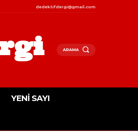
dedektifdergi@gmail.com
rgi
ARAMA
YENI SAYI