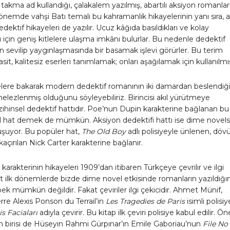
takma ad kullandığı, çalakalem yazılmış, abartılı aksiyon romanları
önemde vahşi Batı temalı bu kahramanlık hikayelerinin yanı sıra, a
dektif hikayeleri de yazılır. Ucuz kâğıda basıldıkları ve kolay
 için geniş kitlelere ulaşma imkânı bulurlar. Bu nedenle dedektif
in sevilip yaygınlaşmasında bir basamak işlevi görürler. Bu terim
it, kalitesiz eserleri tanımlamak; onları aşağılamak için kullanılmış
lere bakarak modern dedektif romanının iki damardan beslendiği
melezlenmiş olduğunu söyleyebiliriz. Birincisi akıl yürütmeye
ihinsel dedektif hattıdır. Poe’nun Dupin karakterine bağlanan bu
l hat demek de mümkün. Aksiyon dedektifi hattı ise dime novels
luşuyor. Bu popüler hat,
The Old Boy
adlı polisiyeyle ünlenen, döv
kaçırılan Nick Carter karakterine bağlanır.
 karakterinin hikayeleri 1909’dan itibaren Türkçeye çevrilir ve ilgi
t ilk dönemlerde bizde dime novel etkisinde romanların yazıldığın
k mümkün değildir. Fakat çeviriler ilgi çekicidir. Ahmet Münif,
rre Alexis Ponson du Terrail’in
Les Tragedies de Paris
isimli polisiy
is Faciaları
adıyla çevirir. Bu kitap ilk çeviri polisiye kabul edilir. Ö
n birisi de Hüseyin Rahmi Gürpınar’ın Emile Gaboriau’nun
File No 