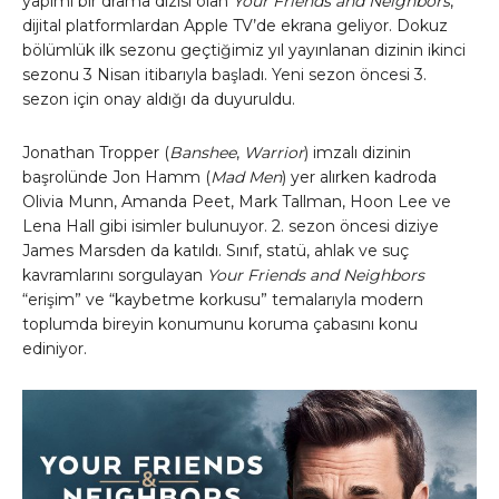
yapımı bir drama dizisi olan
Your Friends and Neighbors
,
dijital platformlardan Apple TV’de ekrana geliyor. Dokuz
bölümlük ilk sezonu geçtiğimiz yıl yayınlanan dizinin ikinci
sezonu 3 Nisan itibarıyla başladı. Yeni sezon öncesi 3.
sezon için onay aldığı da duyuruldu.
Jonathan Tropper (
Banshee
,
Warrior
) imzalı dizinin
başrolünde Jon Hamm (
Mad Men
) yer alırken kadroda
Olivia Munn, Amanda Peet, Mark Tallman, Hoon Lee ve
Lena Hall gibi isimler bulunuyor. 2. sezon öncesi diziye
James Marsden da katıldı. Sınıf, statü, ahlak ve suç
kavramlarını sorgulayan
Your Friends and Neighbors
“erişim” ve “kaybetme korkusu” temalarıyla modern
toplumda bireyin konumunu koruma çabasını konu
ediniyor.