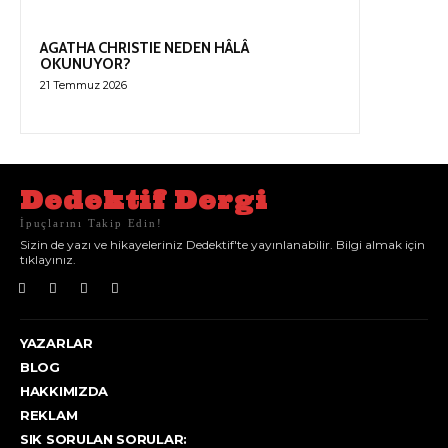
AGATHA CHRISTIE NEDEN HÂLÂ
OKUNUYOR?
21 Temmuz 2026
Dedektif Dergi
İpuçlarını Takip Edin!
Sizin de yazı ve hikayeleriniz Dedektif'te yayınlanabilir. Bilgi almak için
tıklayınız.
YAZARLAR
BLOG
HAKKIMIZDA
REKLAM
SIK SORULAN SORULAR: