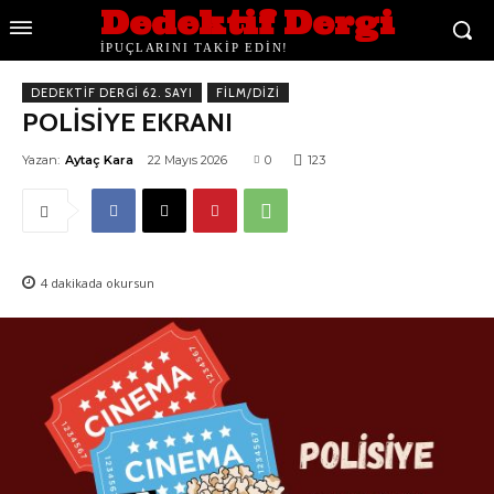
Dedektif Dergi
İPUÇLARINI TAKİP EDİN!
DEDEKTIF DERGI 62. SAYI
FILM/DIZI
POLİSİYE EKRANI
Yazan:
Aytaç Kara
22 Mayıs 2026
0
123
4
dakikada okursun