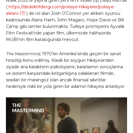
Aralık 2025’te yayına giren yeni filmi
Wake Up Dead Man
’de
(
https://dedektifdergi.com/polisiye-hikayeler/polisiye-
ekrani-17/
) de rol alan Josh O’Connor yer alırken oyuncu
kadrosunda Alana Haim, John Magaro, Hope Davis ve Bill
Camp gibi isimler bulunmakta. Türkiye prömiyerini Ayvalık
Film Festivali’nde yapan film, ülkemizde halihazırda
MUBİ’nin film kataloğunda mevcut.
The Mastermind
, 1970’ler Amerika’sında geçen bir sanat
hırsızlığı konu edilmiş. Klasik bir soygun hikâyesinden
ziyade ana karakterin psikolojisine, kararlarının sonuçlarına
ve sistem karşısındaki kırılganlığına odaklanan filmde,
sıradan bir marangoz olan ancak finansal sıkıntılar
nedeniyle riskli bir yola giren bir adamın hikayesi anlatılıyor.