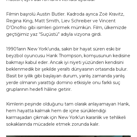
Filmin başrolü Austin Butler. Kadroda ayrıca Zoë Kravitz,
Regina King, Matt Smith, Liev Schreiber ve Vincent
D’Onofrio gibi isimleri görmek mümkün. Film, ülkemizde
geçtiğimiz yaz “Suçüstü” adıyla vizyona girdi.
1990’ların New York’unda, sakin bir hayat süren eski bir
beyzbol oyuncusu Hank Thompson, komşusunun kedisine
bakmayı kabul eder. Ancak iyi niyeti yüzünden kendisini
beklenmedik bir şekilde yeraltı dünyasının ortasında bulur.
Basit bir iyilik gibi başlayan durum, yanlış zamanda yanlış
yerde olmanın yarattığı domino etkisiyle onu farklı suç
gruplarının hedefi hâline getirir.
Kimlerin peşinde olduğunu tam olarak anlayamayan Hank,
hem hayatta kalmak hem de içine sürüklendiği
karmaşadan çıkmak için New York’un karanlık ve tehlikeli
sokaklarında mücadele etmek zorunda kalır.