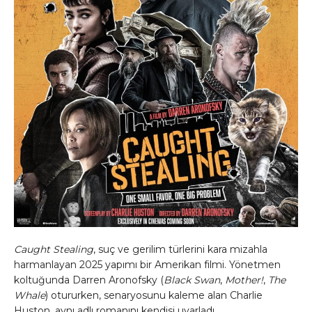
Caught Stealing
, suç ve gerilim türlerini kara mizahla
harmanlayan 2025 yapımı bir Amerikan filmi. Yönetmen
koltuğunda Darren Aronofsky (
Black Swan
,
Mother!
,
The
Whale
) otururken, senaryosunu kaleme alan Charlie
Huston, aynı adlı romanını kendisi uyarladı.