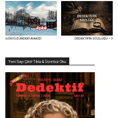
GÖKYÜZÜNDEKİ AYAKİZİ
DEDEKTİFİN SÖZLÜĞÜ – 3
Yeni Sayı Çıktı! Tıkla & Ücretsiz Oku