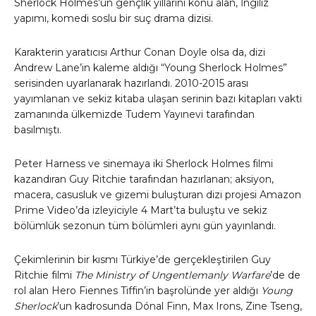
Sherlock Holmes’un gençlik yıllarını konu alan, İngiliz
yapımı, komedi soslu bir suç drama dizisi.
Karakterin yaratıcısı Arthur Conan Doyle olsa da, dizi
Andrew Lane’in kaleme aldığı “Young Sherlock Holmes”
serisinden uyarlanarak hazırlandı. 2010-2015 arası
yayımlanan ve sekiz kitaba ulaşan serinin bazı kitapları vakti
zamanında ülkemizde Tudem Yayınevi tarafından
basılmıştı.
Peter Harness ve sinemaya iki Sherlock Holmes filmi
kazandıran Guy Ritchie tarafından hazırlanan; aksiyon,
macera, casusluk ve gizemi buluşturan dizi projesi Amazon
Prime Video’da izleyiciyle 4 Mart’ta buluştu ve sekiz
bölümlük sezonun tüm bölümleri aynı gün yayınlandı.
Çekimlerinin bir kısmı Türkiye’de gerçekleştirilen Guy
Ritchie filmi
The Ministry of Ungentlemanly Warfare
’de de
rol alan Hero Fiennes Tiffin’in başrolünde yer aldığı
Young
Sherlock
’un kadrosunda Dónal Finn, Max Irons, Zine Tseng,