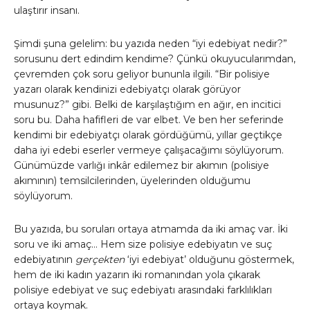
ulaştırır insanı.
Şimdi şuna gelelim: bu yazıda neden “iyi edebiyat nedir?”
sorusunu dert edindim kendime? Çünkü okuyucularımdan,
çevremden çok soru geliyor bununla ilgili. “Bir polisiye
yazarı olarak kendinizi edebiyatçı olarak görüyor
musunuz?” gibi. Belki de karşılaştığım en ağır, en incitici
soru bu. Daha hafifleri de var elbet. Ve ben her seferinde
kendimi bir edebiyatçı olarak gördüğümü, yıllar geçtikçe
daha iyi edebi eserler vermeye çalışacağımı söylüyorum.
Günümüzde varlığı inkâr edilemez bir akımın (polisiye
akımının) temsilcilerinden, üyelerinden olduğumu
söylüyorum.
Bu yazıda, bu soruları ortaya atmamda da iki amaç var. İki
soru ve iki amaç… Hem size polisiye edebiyatın ve suç
edebiyatının
gerçekten
‘iyi edebiyat’ olduğunu göstermek,
hem de iki kadın yazarın iki romanından yola çıkarak
polisiye edebiyat ve suç edebiyatı arasındaki farklılıkları
ortaya koymak.