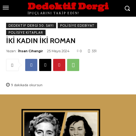
Dedektif Dergi
İPUÇLARINI TAKİP EDİN!
DEDEKTIF DERGI 50. SAYI
POLISIYE EDEBIYAT
POLISIYE KITAPLAR
İKİ KADIN İKİ ROMAN
Yazan:
İhsan Cihangir
25 Mayıs 2024
0
331
9
dakikada okursun