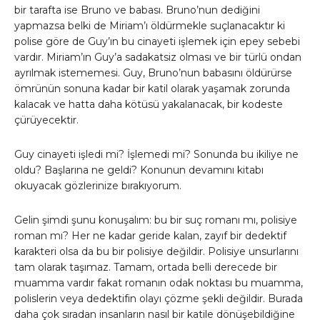
bir tarafta ise Bruno ve babası. Bruno’nun dediğini
yapmazsa belki de Miriam’ı öldürmekle suçlanacaktır ki
polise göre de Guy’ın bu cinayeti işlemek için epey sebebi
vardır. Miriam’ın Guy’a sadakatsiz olması ve bir türlü ondan
ayrılmak istememesi. Guy, Bruno’nun babasını öldürürse
ömrünün sonuna kadar bir katil olarak yaşamak zorunda
kalacak ve hatta daha kötüsü yakalanacak, bir kodeste
çürüyecektir.
Guy cinayeti işledi mi? İşlemedi mi? Sonunda bu ikiliye ne
oldu? Başlarına ne geldi? Konunun devamını kitabı
okuyacak gözlerinize bırakıyorum.
Gelin şimdi şunu konuşalım: bu bir suç romanı mı, polisiye
roman mı? Her ne kadar geride kalan, zayıf bir dedektif
karakteri olsa da bu bir polisiye değildir. Polisiye unsurlarını
tam olarak taşımaz. Tamam, ortada belli derecede bir
muamma vardır fakat romanın odak noktası bu muamma,
polislerin veya dedektifin olayı çözme şekli değildir. Burada
daha çok sıradan insanların nasıl bir katile dönüşebildiğine