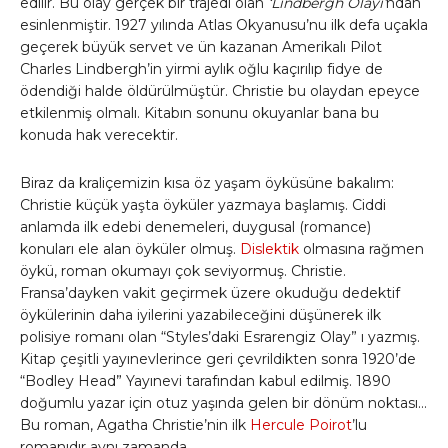
edilir. Bu olay gerçek bir trajedi olan
‘Lindbergh Olayı’
ndan
esinlenmiştir. 1927 yılında Atlas Okyanusu’nu ilk defa uçakla
geçerek büyük servet ve ün kazanan Amerikalı Pilot
Charles Lindbergh’in yirmi aylık oğlu kaçırılıp fidye de
ödendiği halde öldürülmüştür. Christie bu olaydan epeyce
etkilenmiş olmalı. Kitabın sonunu okuyanlar bana bu
konuda hak verecektir.
Biraz da kraliçemizin kısa öz yaşam öyküsüne bakalım:
Christie küçük yaşta öyküler yazmaya başlamış. Ciddi
anlamda ilk edebi denemeleri, duygusal (romance)
konuları ele alan öyküler olmuş.
Dislektik
olmasına rağmen
öykü, roman okumayı çok seviyormuş. Christie.
Fransa’dayken vakit geçirmek üzere okuduğu dedektif
öykülerinin daha iyilerini yazabileceğini düşünerek ilk
polisiye romanı olan “Styles’daki Esrarengiz Olay” ı yazmış.
Kitap çeşitli yayınevlerince geri çevrildikten sonra 1920’de
“Bodley Head” Yayınevi tarafından kabul edilmiş. 1890
doğumlu yazar için otuz yaşında gelen bir dönüm noktası…
Bu roman, Agatha Christie’nin ilk
Hercule Poirot
’lu
romanıdır aynı zamanda.