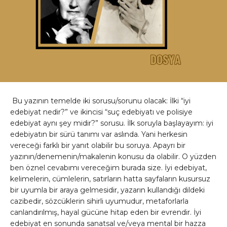
Bu yazının temelde iki sorusu/sorunu olacak: İlki “iyi
edebiyat nedir?” ve ikincisi “suç edebiyatı ve polisiye
edebiyat aynı şey midir?” sorusu. İlk soruyla başlayayım: iyi
edebiyatın bir sürü tanımı var aslında. Yani herkesin
vereceği farklı bir yanıt olabilir bu soruya. Apayrı bir
yazının/denemenin/makalenin konusu da olabilir. O yüzden
ben öznel cevabımı vereceğim burada size. İyi edebiyat,
kelimelerin, cümlelerin, satırların hatta sayfaların kusursuz
bir uyumla bir araya gelmesidir, yazarın kullandığı dildeki
cazibedir, sözcüklerin sihirli uyumudur, metaforlarla
canlandırılmış, hayal gücüne hitap eden bir evrendir. İyi
edebiyat en sonunda sanatsal ve/veya mental bir hazza