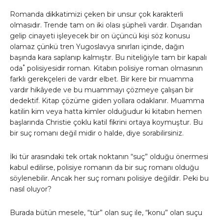
Romanda dikkatimizi çeken bir unsur çok karakterli
olmasıdır. Trende tam on iki olası şüpheli vardır. Dışarıdan
gelip cinayeti işleyecek bir on üçüncü kişi söz konusu
olamaz çünkü tren Yugoslavya sınırları içinde, dağın
başında kara saplanıp kalmıştır. Bu niteliğiyle tam bir kapalı
*
oda
polisiyesidir roman. Kitabın polisiye roman olmasının
farklı gerekçeleri de vardır elbet. Bir kere bir muamma
vardır hikâyede ve bu muammayı çözmeye çalışan bir
dedektif. Kitap çözüme giden yollara odaklanır. Muamma
katilin kim veya hatta kimler olduğudur ki kitabın hemen
başlarında Christie çoklu katil fikrini ortaya koymuştur. Bu
bir suç romanı değil midir o halde, diye sorabilirsiniz.
İki tür arasındaki tek ortak noktanın “suç” olduğu önermesi
kabul edilirse, polisiye romanın da bir suç romanı olduğu
söylenebilir. Ancak her suç romanı polisiye değildir. Peki bu
nasıl oluyor?
Burada bütün mesele, “tür” olan suç ile, “konu” olan suçu