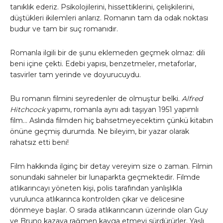
tanıklık ederiz. Psikolojilerini, hissettiklerini, çelişkilerini,
düştükleri ikilemleri anlarız. Romanın tam da odak noktası
budur ve tam bir suç romanıdır.
Romanla ilgili bir de şunu eklemeden geçmek olmaz: dili
beni içine çekti. Edebi yapısı, benzetmeler, metaforlar,
tasvirler tam yerinde ve doyurucuydu.
Bu romanın filmini seyredenler de olmuştur belki.
Alfred
Hitchcock
yapımı, romanla aynı adı taşıyan 1951 yapımlı
film… Aslında filmden hiç bahsetmeyecektim çünkü kitabın
önüne geçmiş durumda. Ne bileyim, bir yazar olarak
rahatsız etti beni!
Film hakkında ilginç bir detay vereyim size o zaman. Filmin
sonundaki sahneler bir lunaparkta geçmektedir. Filmde
atlıkarıncayı yöneten kişi, polis tarafından yanlışlıkla
vurulunca atlıkarınca kontrolden çıkar ve delicesine
dönmeye başlar. O sırada atlıkarıncanın üzerinde olan Guy
ve Bruno kazaya rağmen kavga etmeyi sürdürürler. Yaşlı