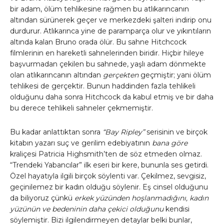
bir adam, ölüm tehlikesine rağmen bu atlıkarıncanın
altından sürünerek geçer ve merkezdeki şalteri indirip onu
durdurur. Atlıkarınca yine de paramparça olur ve yıkıntıların
altında kalan Bruno orada ölür. Bu sahne Hitchcock
filmlerinin en hareketli sahnelerinden biridir. Hiçbir hileye
başvurmadan çekilen bu sahnede, yaşlı adam dönmekte
olan atlıkarıncanın altından
gerçekten
geçmiştir; yani ölüm
tehlikesi de gerçektir. Bunun haddinden fazla tehlikeli
olduğunu daha sonra Hitchcock da kabul etmiş ve bir daha
bu derece tehlikeli sahneler çekmemiştir.
Bu kadar anlattıktan sonra
“Bay Ripley”
serisinin ve birçok
kitabın yazarı suç ve gerilim edebiyatının
bana göre
kraliçesi Patricia Highsmith’ten de söz etmeden olmaz.
“Trendeki Yabancılar” ilk eseri bir kere, bununla ses getirdi.
Özel hayatıyla ilgili birçok söylenti var. Çekilmez, sevgisiz,
geçinilemez bir kadın olduğu söylenir. Eş cinsel olduğunu
da biliyoruz çünkü
erkek yüzünden hoşlanmadığını, kadın
yüzünün ve bedeninin daha çekici olduğunu
kendisi
söylemiştir. Bizi ilgilendirmeyen detaylar belki bunlar,