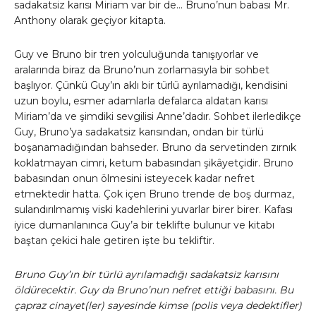
sadakatsiz karısı Miriam var bir de… Bruno’nun babası Mr.
Anthony olarak geçiyor kitapta.
Guy ve Bruno bir tren yolculuğunda tanışıyorlar ve
aralarında biraz da Bruno’nun zorlamasıyla bir sohbet
başlıyor. Çünkü Guy’ın aklı bir türlü ayrılamadığı, kendisini
uzun boylu, esmer adamlarla defalarca aldatan karısı
Miriam’da ve şimdiki sevgilisi Anne’dadır. Sohbet ilerledikçe
Guy, Bruno’ya sadakatsiz karısından, ondan bir türlü
boşanamadığından bahseder. Bruno da servetinden zırnık
koklatmayan cimri, ketum babasından şikâyetçidir. Bruno
babasından onun ölmesini isteyecek kadar nefret
etmektedir hatta. Çok içen Bruno trende de boş durmaz,
sulandırılmamış viski kadehlerini yuvarlar birer birer. Kafası
iyice dumanlanınca Guy’a bir teklifte bulunur ve kitabı
baştan çekici hale getiren işte bu tekliftir.
Bruno Guy’ın bir türlü ayrılamadığı sadakatsiz karısını
öldürecektir. Guy da Bruno’nun nefret ettiği babasını. Bu
çapraz cinayet(ler) sayesinde kimse (polis veya dedektifler)