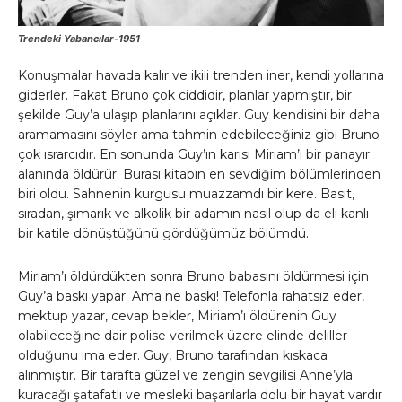
Trendeki Yabancılar-1951
Konuşmalar havada kalır ve ikili trenden iner, kendi yollarına
giderler. Fakat Bruno çok ciddidir, planlar yapmıştır, bir
şekilde Guy’a ulaşıp planlarını açıklar. Guy kendisini bir daha
aramamasını söyler ama tahmin edebileceğiniz gibi Bruno
çok ısrarcıdır. En sonunda Guy’ın karısı Miriam’ı bir panayır
alanında öldürür. Burası kitabın en sevdiğim bölümlerinden
biri oldu. Sahnenin kurgusu muazzamdı bir kere. Basit,
sıradan, şımarık ve alkolik bir adamın nasıl olup da eli kanlı
bir katile dönüştüğünü gördüğümüz bölümdü.
Miriam’ı öldürdükten sonra Bruno babasını öldürmesi için
Guy’a baskı yapar. Ama ne baskı! Telefonla rahatsız eder,
mektup yazar, cevap bekler, Miriam’ı öldürenin Guy
olabileceğine dair polise verilmek üzere elinde deliller
olduğunu ima eder. Guy, Bruno tarafından kıskaca
alınmıştır. Bir tarafta güzel ve zengin sevgilisi Anne’yla
kuracağı şatafatlı ve mesleki başarılarla dolu bir hayat vardır