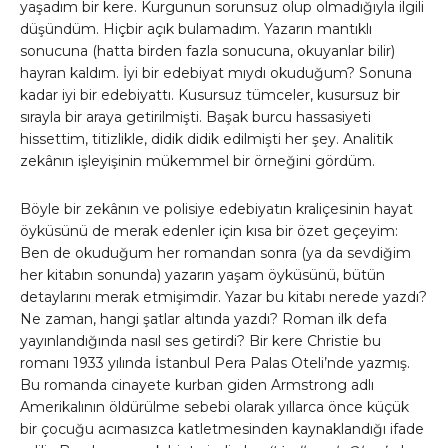
yaşadım bir kere. Kurgunun sorunsuz olup olmadığıyla ilgili
düşündüm. Hiçbir açık bulamadım. Yazarın mantıklı
sonucuna (hatta birden fazla sonucuna, okuyanlar bilir)
hayran kaldım. İyi bir edebiyat mıydı okuduğum? Sonuna
kadar iyi bir edebiyattı. Kusursuz tümceler, kusursuz bir
sırayla bir araya getirilmişti. Başak burcu hassasiyeti
hissettim, titizlikle, didik didik edilmişti her şey. Analitik
zekânın işleyişinin mükemmel bir örneğini gördüm.
Böyle bir zekânın ve polisiye edebiyatın kraliçesinin hayat
öyküsünü de merak edenler için kısa bir özet geçeyim:
Ben de okuduğum her romandan sonra (ya da sevdiğim
her kitabın sonunda) yazarın yaşam öyküsünü, bütün
detaylarını merak etmişimdir. Yazar bu kitabı nerede yazdı?
Ne zaman, hangi şatlar altında yazdı? Roman ilk defa
yayınlandığında nasıl ses getirdi? Bir kere Christie bu
romanı 1933 yılında İstanbul Pera Palas Oteli’nde yazmış.
Bu romanda cinayete kurban giden Armstrong adlı
Amerikalının öldürülme sebebi olarak yıllarca önce küçük
bir çocuğu acımasızca katletmesinden kaynaklandığı ifade