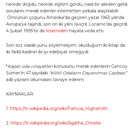
nerede doğdu, nerede eğitim gördü, nasıl bir aileden geldi
sorularını merak edenler internetten pekala araştırabilir.
Ömrünün çoğunu Amerika’da geçiren yazar 1963 yılında
Avrupa’ya taşındı, son on iki yılını İsviçre Locarno’da geçirdi.
4 Şubat 1995’te de
lösemiden
hayata veda etti.
Son söz olarak şunu söylemeliyim: okuduğum iki kitap da
iki farklı kadının iki iyi edebiyat örneğiydi.
*
Kapalı oda cinayetleri
konusunu merak edenlerin Gencoy
Sümer’in 47.sayıdaki
“
Kilitli Odaların Dayanılmaz Cazibesi”
adlı yazısını okumasını tavsiye ederim.
KAYNAKLAR:
1.
https://tr.wikipedia.org/wiki/Patricia_Highsmith
2.
https://tr.wikipedia.org/wiki/Agatha_Christie