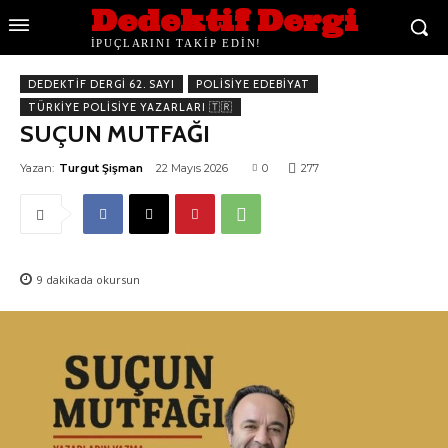
Dedektif Dergi
İPUÇLARINI TAKİP EDİN!
DEDEKTIF DERGI 62. SAYI
POLISIYE EDEBIYAT
TÜRKIYE POLISIYE YAZARLARI 🇹🇷
SUÇUN MUTFAĞI
Yazan:
Turgut Şişman
22 Mayıs 2026
0
277
9
dakikada okursun