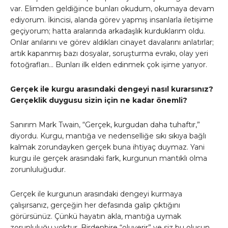
var. Elimden geldiğince bunları okudum, okumaya devam
ediyorum. İkincisi, alanda görev yapmış insanlarla iletişime
geçiyorum; hatta aralarında arkadaşlık kurduklarım oldu.
Onlar anılarını ve görev aldıkları cinayet davalarını anlatırlar;
artık kapanmış bazı dosyalar, soruşturma evrakı, olay yeri
fotoğrafları… Bunları ilk elden edinmek çok işime yarıyor.
Gerçek ile kurgu arasındaki dengeyi nasıl kurarsınız?
Gerçeklik duygusu sizin için ne kadar önemli?
Sanırım Mark Twain, “Gerçek, kurgudan daha tuhaftır,”
diyordu. Kurgu, mantığa ve nedenselliğe sıkı sıkıya bağlı
kalmak zorundayken gerçek buna ihtiyaç duymaz. Yani
kurgu ile gerçek arasındaki fark, kurgunun mantıklı olma
zorunluluğudur.
Gerçek ile kurgunun arasındaki dengeyi kurmaya
çalışırsanız, gerçeğin her defasında galip çıktığını
görürsünüz. Çünkü hayatın akla, mantığa uymak
zorunluluğu yoktur. Birdenbire “oluverir” ve siz bu oluşun