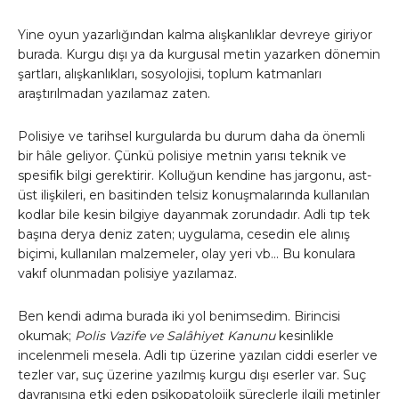
Yine oyun yazarlığından kalma alışkanlıklar devreye giriyor
burada. Kurgu dışı ya da kurgusal metin yazarken dönemin
şartları, alışkanlıkları, sosyolojisi, toplum katmanları
araştırılmadan yazılamaz zaten.
Polisiye ve tarihsel kurgularda bu durum daha da önemli
bir hâle geliyor. Çünkü polisiye metnin yarısı teknik ve
spesifik bilgi gerektirir. Kolluğun kendine has jargonu, ast-
üst ilişkileri, en basitinden telsiz konuşmalarında kullanılan
kodlar bile kesin bilgiye dayanmak zorundadır. Adli tıp tek
başına derya deniz zaten; uygulama, cesedin ele alınış
biçimi, kullanılan malzemeler, olay yeri vb… Bu konulara
vakıf olunmadan polisiye yazılamaz.
Ben kendi adıma burada iki yol benimsedim. Birincisi
okumak;
Polis Vazife ve Salâhiyet Kanunu
kesinlikle
incelenmeli mesela. Adli tıp üzerine yazılan ciddi eserler ve
tezler var, suç üzerine yazılmış kurgu dışı eserler var. Suç
davranışına etki eden psikopatolojik süreçlerle ilgili metinler