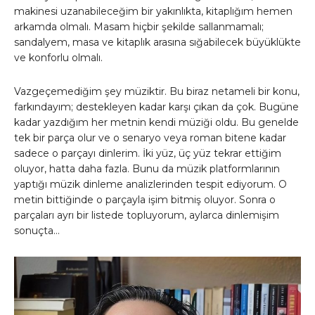
makinesi uzanabileceğim bir yakınlıkta, kitaplığım hemen
arkamda olmalı. Masam hiçbir şekilde sallanmamalı;
sandalyem, masa ve kitaplık arasına sığabilecek büyüklükte
ve konforlu olmalı.
Vazgeçemediğim şey müziktir. Bu biraz netameli bir konu,
farkındayım; destekleyen kadar karşı çıkan da çok. Bugüne
kadar yazdığım her metnin kendi müziği oldu. Bu genelde
tek bir parça olur ve o senaryo veya roman bitene kadar
sadece o parçayı dinlerim. İki yüz, üç yüz tekrar ettiğim
oluyor, hatta daha fazla. Bunu da müzik platformlarının
yaptığı müzik dinleme analizlerinden tespit ediyorum. O
metin bittiğinde o parçayla işim bitmiş oluyor. Sonra o
parçaları ayrı bir listede topluyorum, aylarca dinlemişim
sonuçta…