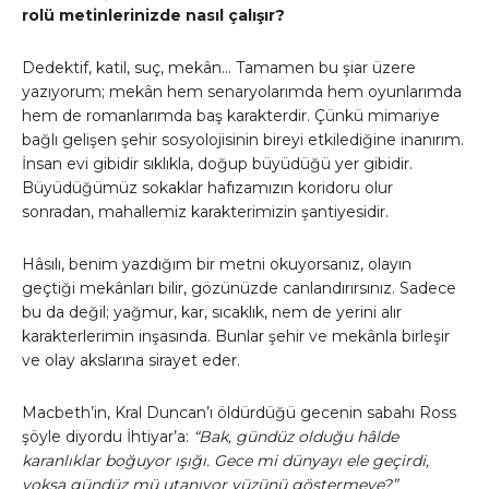
rolü metinlerinizde nasıl çalışır?
Dedektif, katil, suç, mekân… Tamamen bu şiar üzere
yazıyorum; mekân hem senaryolarımda hem oyunlarımda
hem de romanlarımda baş karakterdir. Çünkü mimariye
bağlı gelişen şehir sosyolojisinin bireyi etkilediğine inanırım.
İnsan evi gibidir sıklıkla, doğup büyüdüğü yer gibidir.
Büyüdüğümüz sokaklar hafızamızın koridoru olur
sonradan, mahallemiz karakterimizin şantiyesidir.
Hâsılı, benim yazdığım bir metni okuyorsanız, olayın
geçtiği mekânları bilir, gözünüzde canlandırırsınız. Sadece
bu da değil; yağmur, kar, sıcaklık, nem de yerini alır
karakterlerimin inşasında. Bunlar şehir ve mekânla birleşir
ve olay akslarına sirayet eder.
Macbeth’in, Kral Duncan’ı öldürdüğü gecenin sabahı Ross
şöyle diyordu İhtiyar’a:
“Bak, gündüz olduğu hâlde
karanlıklar boğuyor ışığı. Gece mi dünyayı ele geçirdi,
yoksa gündüz mü utanıyor yüzünü göstermeye?”