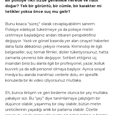
Bir polisiye fikri sizde genellikle nerede ve nasıl
doğar? Tek bir görüntü, bir cümle, bir karakter mi
tetikler yoksa önce suç mu gelir?
Bunu kısaca “süreç” olarak cevaplayabilirim sanırım.
Polisiye edebiyat tüketmeye ya da polisiye metin
üretmeye başladığınız andan itibaren perspektifiniz
değişiyor. Yazılı ve görsel basında yer alan cinayet haberleri
daha fazla dikkatinizi çekiyor mesela. Kriminoloji ile ilgili
belgeseller, suç temalı filmler, diziler tüketiyorsunuz; hatta
zamanla çevreniz bile değişiyor. Sohbet ettiğiniz üç
insandan birisi bu alanla ilgili bir profesyonel, yazar, kolluk
kuvveti ya da adli personel olmaya başlıyor. Ayrıca sosyal
medya bu alanda inanılmaz verilerle dolu, en spesifik
konularda bir iki video izliyorsunuz mutlaka.
Eh, bunca iletişim ve geri besleme olunca bir şey mutlaka
yakalıyor sizi. Bu “şey” diye tanımlamaya çalıştığım bir
düşünce olabilir, yaşanmış bir olay olabilir, bütün metin
üreticilerinin yaşadığı anlık bir parlama olabilir. Özetle