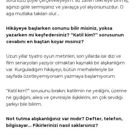
sorunuzu şöyle çerçeveleyeyim; siz zaten tekneye binmiş,
ağınızı göle sermişsiniz ve yavaşça yol alıyorsunuzdur. O
ağa mutlaka takılan olur…
Hikâyeye başlarken sonunu bilir misiniz, yoksa
yazarken mi keşfedersiniz? “Katil kim?” sorusunun
cevabını en baştan koyar mısınız?
Uzun yıllar tiyatro oyun metinleri, son yıllarda ise dizi ve
film senaryoları yazıyor olmaktan kaynaklı bir alışkanlığım
var. Kurguladığım hikâyeyi, bütün merhaleleriyle bir
sayfada özetleyemiyorsam yazmaya başlamıyorum.
“Katil kim?” sorusunu bırakın; katilimin ne yediğini, üzerine
ne giydiğini, ailesi ve çevresiyle ilişkilerini, en çok sevdiği
şarkıyı bile bilirim.
Not tutma alışkanlığınız var mıdır? Defter, telefon,
bilgisayar… Fikirlerinizi nasıl saklarsınız?