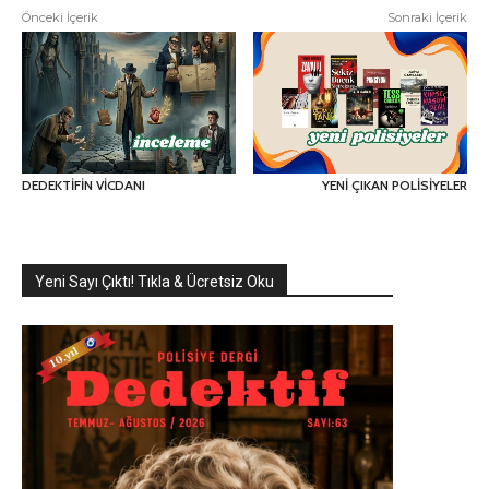
Önceki İçerik
Sonraki İçerik
DEDEKTİFİN VİCDANI
YENİ ÇIKAN POLİSİYELER
Yeni Sayı Çıktı! Tıkla & Ücretsiz Oku