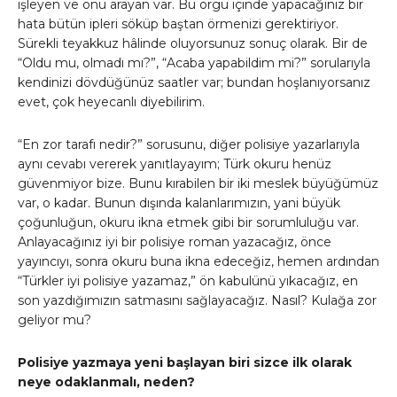
işleyen ve onu arayan var. Bu örgü içinde yapacağınız bir
hata bütün ipleri söküp baştan örmenizi gerektiriyor.
Sürekli teyakkuz hâlinde oluyorsunuz sonuç olarak. Bir de
“Oldu mu, olmadı mı?”, “Acaba yapabildim mi?” sorularıyla
kendinizi dövdüğünüz saatler var; bundan hoşlanıyorsanız
evet, çok heyecanlı diyebilirim.
“En zor tarafı nedir?” sorusunu, diğer polisiye yazarlarıyla
aynı cevabı vererek yanıtlayayım; Türk okuru henüz
güvenmiyor bize. Bunu kırabilen bir iki meslek büyüğümüz
var, o kadar. Bunun dışında kalanlarımızın, yani büyük
çoğunluğun, okuru ikna etmek gibi bir sorumluluğu var.
Anlayacağınız iyi bir polisiye roman yazacağız, önce
yayıncıyı, sonra okuru buna ikna edeceğiz, hemen ardından
“Türkler iyi polisiye yazamaz,” ön kabulünü yıkacağız, en
son yazdığımızın satmasını sağlayacağız. Nasıl? Kulağa zor
geliyor mu?
Polisiye yazmaya yeni başlayan biri sizce ilk olarak
neye odaklanmalı, neden?