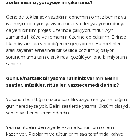
zorlar mısınız, yürüyüşe mi çıkarsınız?
Genelde tek bir şey yazdığım dönemim olmaz benim; ya
iş almışımdır, oyun yazıyorumdur ya dizi yazıyorumdur ya
da yeni bir film projesi üzerinde çalışıyorumdur. Aynı
zamanda hikâye ve romanım üzerine de çalışırım. Birinde
tıkandıysam ara verip diğerine geçiyorum. Bu metinler
arası seyahat esnasında bir şekilde çözülmüş oluyor
sorunum ama tam olarak nasıl çözülüyor, onu bilmiyorum
sanırım.
Günlük/haftalık bir yazma rutininiz var mı? Belirli
saatler, müzikler, ritüeller, vazgeçemedikleriniz?
Yukarıda belirttiğim üzere sürekli yazıyorum, yazmadığım
gün neredeyse yok. Belirli saatlerde yazma lüksüm olsaydı,
sabah saatlerini tercih ederdim.
Yazma ritüelimden ziyade yazma konumum önem
kazanıyor. Pipolarım ve tütünlerim sağ tarafımda, kahve