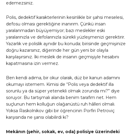
edemezsiniz.
Polis, dedektif karakterlerinin kesinlikle bir şahsi meselesi,
defosu olması gerektiğine inanırım. Çünkü insan
yaralanmadan büyüyemiyor; bazı meslekler eski
yaralarınızla ve defolarınızla sürekli yüzleşmenizi gerektirir.
Yazarlık ve polislik aynıdır bu konuda; birisinde geçmişinize
doğru kazarsınız, diğerinde her gün yeni bir olayla
karşılaşırsınız. İki meslek de insanın geçmişiyle hesabını
kapatmasına izin vermez.
Ben kendi adıma, bir okur olarak, düz bir kanun adamını
okumayı istemem. Kimisi de “Polis veya dedektif illa
sorunlu ya da süper yetenekli olmak zorunda mı?” diye
soruyor. Bu tartışmalı alanda benim tarafım net. Hem
suçlunun hem kolluğun olağanüstü ruh hâlleri olmalı.
Yoksa Raskolnikov gibi bir öğrencinin Porfiri Petroviç
karşısında ne şansı olabilirdi ki?
Mekânın (şehir, sokak, ev, oda) polisiye üzerindeki