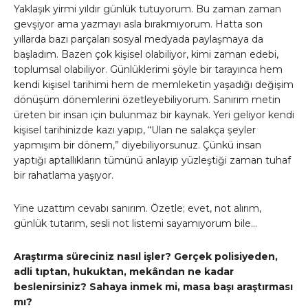
Yaklaşık yirmi yıldır günlük tutuyorum. Bu zaman zaman
gevşiyor ama yazmayı asla bırakmıyorum. Hatta son
yıllarda bazı parçaları sosyal medyada paylaşmaya da
başladım. Bazen çok kişisel olabiliyor, kimi zaman edebi,
toplumsal olabiliyor. Günlüklerimi şöyle bir tarayınca hem
kendi kişisel tarihimi hem de memleketin yaşadığı değişim
dönüşüm dönemlerini özetleyebiliyorum. Sanırım metin
üreten bir insan için bulunmaz bir kaynak. Yeri geliyor kendi
kişisel tarihinizde kazı yapıp, “Ulan ne salakça şeyler
yapmışım bir dönem,” diyebiliyorsunuz. Çünkü insan
yaptığı aptallıkların tümünü anlayıp yüzleştiği zaman tuhaf
bir rahatlama yaşıyor.
Yine uzattım cevabı sanırım. Özetle; evet, not alırım,
günlük tutarım, sesli not listemi sayamıyorum bile…
Araştırma süreciniz nasıl işler? Gerçek polisiyeden,
adli tıptan, hukuktan, mekândan ne kadar
beslenirsiniz? Sahaya inmek mi, masa başı araştırması
mı?