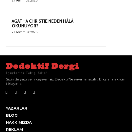
21 Temmuz 2026
AGATHA CHRISTIE NEDEN HÂLÂ
OKUNUYOR?
21 Temmuz 2026
Dedektif Dergi
İpuçlarını Takip Edin!
Sizin de yazı ve hikayeleriniz Dedektif'te yayınlanabilir. Bilgi almak için
tıklayınız.
YAZARLAR
BLOG
HAKKIMIZDA
REKLAM