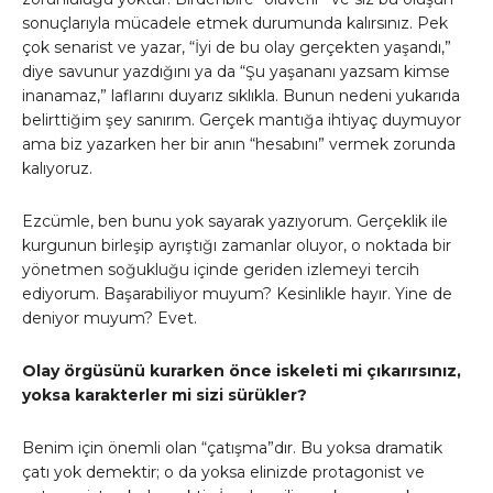
sonuçlarıyla mücadele etmek durumunda kalırsınız. Pek
çok senarist ve yazar, “İyi de bu olay gerçekten yaşandı,”
diye savunur yazdığını ya da “Şu yaşananı yazsam kimse
inanamaz,” laflarını duyarız sıklıkla. Bunun nedeni yukarıda
belirttiğim şey sanırım. Gerçek mantığa ihtiyaç duymuyor
ama biz yazarken her bir anın “hesabını” vermek zorunda
kalıyoruz.
Ezcümle, ben bunu yok sayarak yazıyorum. Gerçeklik ile
kurgunun birleşip ayrıştığı zamanlar oluyor, o noktada bir
yönetmen soğukluğu içinde geriden izlemeyi tercih
ediyorum. Başarabiliyor muyum? Kesinlikle hayır. Yine de
deniyor muyum? Evet.
Olay örgüsünü kurarken önce iskeleti mi çıkarırsınız,
yoksa karakterler mi sizi sürükler?
Benim için önemli olan “çatışma”dır. Bu yoksa dramatik
çatı yok demektir; o da yoksa elinizde protagonist ve