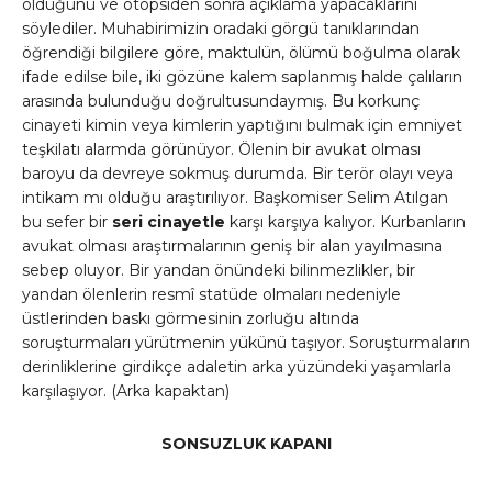
olduğunu ve otopsiden sonra açıklama yapacaklarını
söylediler. Muhabirimizin oradaki görgü tanıklarından
öğrendiği bilgilere göre, maktulün, ölümü boğulma olarak
ifade edilse bile, iki gözüne kalem saplanmış halde çalıların
arasında bulunduğu doğrultusundaymış. Bu korkunç
cinayeti kimin veya kimlerin yaptığını bulmak için emniyet
teşkilatı alarmda görünüyor. Ölenin bir avukat olması
baroyu da devreye sokmuş durumda. Bir terör olayı veya
intikam mı olduğu araştırılıyor. Başkomiser Selim Atılgan
bu sefer bir
seri cinayetle
karşı karşıya kalıyor. Kurbanların
avukat olması araştırmalarının geniş bir alan yayılmasına
sebep oluyor. Bir yandan önündeki bilinmezlikler, bir
yandan ölenlerin resmî statüde olmaları nedeniyle
üstlerinden baskı görmesinin zorluğu altında
soruşturmaları yürütmenin yükünü taşıyor. Soruşturmaların
derinliklerine girdikçe adaletin arka yüzündeki yaşamlarla
karşılaşıyor. (Arka kapaktan)
SONSUZLUK KAPANI