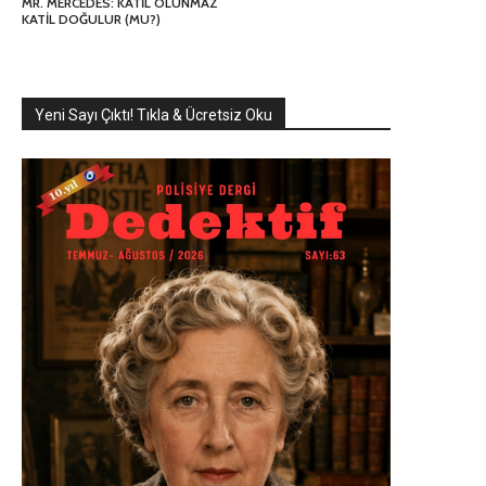
MR. MERCEDES: KATİL OLUNMAZ
KATİL DOĞULUR (MU?)
Yeni Sayı Çıktı! Tıkla & Ücretsiz Oku