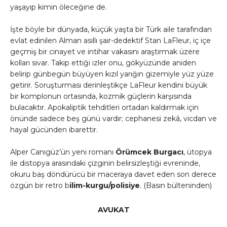
yaşayıp kimin öleceğine de.
İşte böyle bir dünyada, küçük yaşta bir Türk aile tarafından
evlat edinilen Alman asıllı şair-dedektif Stan LaFleur, iç içe
geçmiş bir cinayet ve intihar vakasını araştırmak üzere
kolları sıvar. Takip ettiği izler onu, gökyüzünde aniden
belirip günbegün büyüyen kızıl yarığın gizemiyle yüz yüze
getirir. Soruşturması derinleştikçe LaFleur kendini büyük
bir komplonun ortasında, kozmik güçlerin karşısında
bulacaktır. Apokaliptik tehditleri ortadan kaldırmak için
önünde sadece beş günü vardır; cephanesi zekâ, vicdan ve
hayal gücünden ibarettir.
Alper Canıgüz’ün yeni romanı
Örümcek Burgacı
, ütopya
ile distopya arasındaki çizginin belirsizleştiği evreninde,
okuru baş döndürücü bir maceraya davet eden son derece
özgün bir retro b
ilim-kurgu/polisiye
. (Basın bülteninden)
AVUKAT