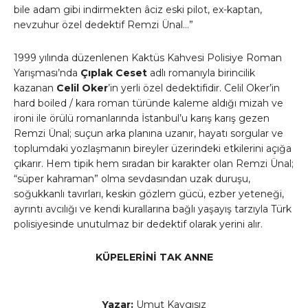
bile adam gibi indirmekten âciz eski pilot, ex-kaptan,
nevzuhur özel dedektif Remzi Ünal…”
1999 yılında düzenlenen Kaktüs Kahvesi Polisiye Roman
Yarışması’nda
Çıplak Ceset
adlı romanıyla birincilik
kazanan
Celil Oker
’in yerli özel dedektifidir. Celil Oker’in
hard boiled / kara roman türünde kaleme aldığı mizah ve
ironi ile örülü romanlarında İstanbul’u karış karış gezen
Remzi Ünal; suçun arka planına uzanır, hayatı sorgular ve
toplumdaki yozlaşmanın bireyler üzerindeki etkilerini açığa
çıkarır. Hem tipik hem sıradan bir karakter olan Remzi Ünal;
“süper kahraman” olma sevdasından uzak duruşu,
soğukkanlı tavırları, keskin gözlem gücü, ezber yeteneği,
ayrıntı avcılığı ve kendi kurallarına bağlı yaşayış tarzıyla Türk
polisiyesinde unutulmaz bir dedektif olarak yerini alır.
KÜPELERİNİ TAK ANNE
Yazar:
Umut Kaygısız