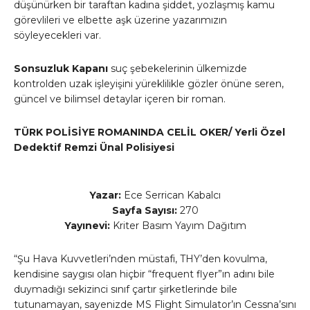
düşünürken bir taraftan kadına şiddet, yozlaşmış kamu
görevlileri ve elbette aşk üzerine yazarımızın
söyleyecekleri var.
Sonsuzluk Kapanı
suç şebekelerinin ülkemizde
kontrolden uzak işleyişini yüreklilikle gözler önüne seren,
güncel ve bilimsel detaylar içeren bir roman.
TÜRK POLİSİYE ROMANINDA CELİL OKER/ Yerli Özel
Dedektif Remzi Ünal Polisiyesi
Yazar:
Ece Serrican Kabalcı
Sayfa Sayısı:
270
Yayınevi:
Kriter Basım Yayım Dağıtım
“Şu Hava Kuvvetleri’nden müstafi, THY’den kovulma,
kendisine saygısı olan hiçbir “frequent flyer”ın adını bile
duymadığı sekizinci sınıf çartır şirketlerinde bile
tutunamayan, sayenizde MS Flight Simulator’ın Cessna’sını