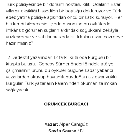
Türk polisiyesinde bir dönüm noktası. Kilitli Odaların Esrarı,
yıllardır eksikliği hissedilen bir boşluğu dolduruyor ve Türk
edebiyatına polisiye açısından öncü bir katkı sunuyor. Her
biri kendi bilmecesini içinde barındıran bu öykülerde,
imkânsız görünen suçların ardındaki soğukkanlı zekâyla
yüzleşmeye ve satırlar arasında kilitli kalan esrarı çözmeye
hazır mısınız?
12 Dedektif yazarından 12 farklı kilitli oda kurgusu bir
kitapta buluştu. Gencoy Sümer önderliğindeki atölye
çalışmasının ürünü bu öyküler bugüne kadar yabancı
yazarlardan okuyup hayranlık duyduğumuz esrar yüklü
kurguları Türk yazarların kaleminden okumanıza imkân
sağlayacak.
ÖRÜMCEK BURGACI
Yazar:
Alper Canıgüz
Sayfa Sayısı:
312