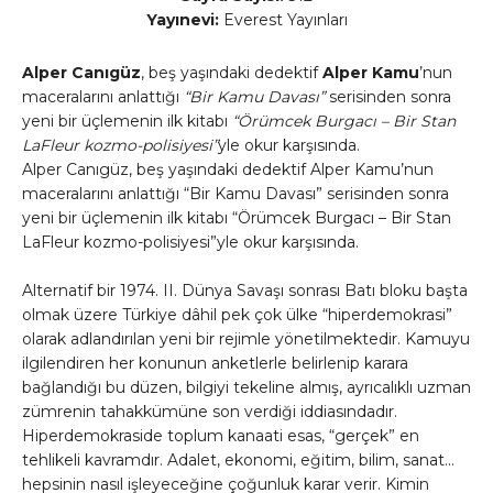
Yayınevi:
Everest Yayınları
Alper Canıgüz
, beş yaşındaki dedektif
Alper Kamu
’nun
maceralarını anlattığı
“Bir Kamu Davası”
serisinden sonra
yeni bir üçlemenin ilk kitabı
“Örümcek Burgacı – Bir Stan
LaFleur kozmo-polisiyesi”
yle okur karşısında.
Alper Canıgüz, beş yaşındaki dedektif Alper Kamu’nun
maceralarını anlattığı “Bir Kamu Davası” serisinden sonra
yeni bir üçlemenin ilk kitabı “Örümcek Burgacı – Bir Stan
LaFleur kozmo-polisiyesi”yle okur karşısında.
Alternatif bir 1974. II. Dünya Savaşı sonrası Batı bloku başta
olmak üzere Türkiye dâhil pek çok ülke “hiperdemokrasi”
olarak adlandırılan yeni bir rejimle yönetilmektedir. Kamuyu
ilgilendiren her konunun anketlerle belirlenip karara
bağlandığı bu düzen, bilgiyi tekeline almış, ayrıcalıklı uzman
zümrenin tahakkümüne son verdiği iddiasındadır.
Hiperdemokraside toplum kanaati esas, “gerçek” en
tehlikeli kavramdır. Adalet, ekonomi, eğitim, bilim, sanat…
hepsinin nasıl işleyeceğine çoğunluk karar verir. Kimin