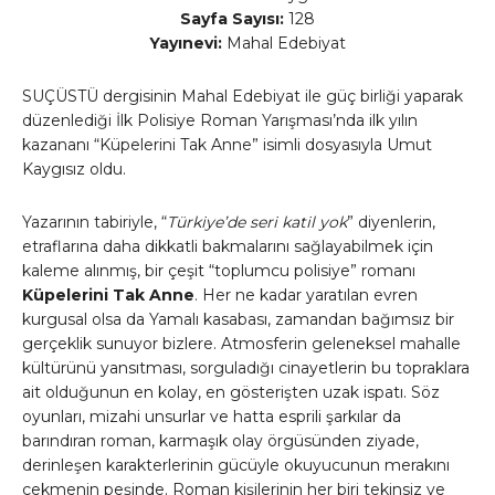
Sayfa Sayısı:
128
Yayınevi:
Mahal Edebiyat
SUÇÜSTÜ dergisinin Mahal Edebiyat ile güç birliği yaparak
düzenlediği İlk Polisiye Roman Yarışması’nda ilk yılın
kazananı “Küpelerini Tak Anne” isimli dosyasıyla Umut
Kaygısız oldu.
Yazarının tabiriyle, “
Türkiye’de seri katil yok
” diyenlerin,
etraflarına daha dikkatli bakmalarını sağlayabilmek için
kaleme alınmış, bir çeşit “toplumcu polisiye” romanı
Küpelerini Tak Anne
. Her ne kadar yaratılan evren
kurgusal olsa da Yamalı kasabası, zamandan bağımsız bir
gerçeklik sunuyor bizlere. Atmosferin geleneksel mahalle
kültürünü yansıtması, sorguladığı cinayetlerin bu topraklara
ait olduğunun en kolay, en gösterişten uzak ispatı. Söz
oyunları, mizahi unsurlar ve hatta esprili şarkılar da
barındıran roman, karmaşık olay örgüsünden ziyade,
derinleşen karakterlerinin gücüyle okuyucunun merakını
çekmenin peşinde. Roman kişilerinin her biri tekinsiz ve