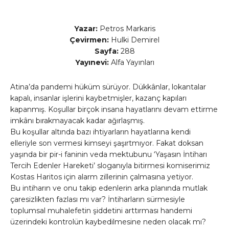
Yazar:
Petros Markaris
Çevirmen:
Hulki Demirel
Sayfa:
288
Yayınevi:
Alfa Yayınları
Atina’da pandemi hüküm sürüyor. Dükkânlar, lokantalar
kapalı, insanlar işlerini kaybetmişler, kazanç kapıları
kapanmış. Koşullar birçok insana hayatlarını devam ettirme
imkânı bırakmayacak kadar ağırlaşmış.
Bu koşullar altında bazı ihtiyarların hayatlarına kendi
elleriyle son vermesi kimseyi şaşırtmıyor. Fakat doksan
yaşında bir pir-i faninin veda mektubunu ‘Yaşasın İntiharı
Tercih Edenler Hareketi’ sloganıyla bitirmesi komiserimiz
Kostas Haritos için alarm zillerinin çalmasına yetiyor.
Bu intiharın ve onu takip edenlerin arka planında mutlak
çaresizlikten fazlası mı var? İntiharların sürmesiyle
toplumsal muhalefetin şiddetini arttırması handemi
üzerindeki kontrolün kaybedilmesine neden olacak mı?