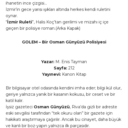
ihanetin ince çizgisi…
İzmir’in gece yarısı ışıkları altında herkes kendi ruletini
oynar.
“
İzmir Ruleti
”, Halis Koç’tan gerilimi ve mizahı iç içe
geçen bir polisiye roman.(Arka Kapak)
GOLEM – Bir Osman Günyüzü Polisiyesi
Yazar:
M. Enis Tayman
Sayfa:
212
Yayınevi:
Kanon Kitap
Bir bilgisayar otel odasında kendini imha eder; bilgi kül olur,
geriye yalnızca yanık bir kasanın kokusu, bir ceset ve bir
katil kalır.
İşsiz gazeteci
Osman Günyüzü
, Riva’da gizli bir adreste
eski sevgilisi tarafından “tek okuru olan” bir gazete için
hakikati araştırmaya çağırılır. Ancak bu cinayet, daha büyük
ve kanlı bir boz-yapın yalnızca ilk parçasıdır.