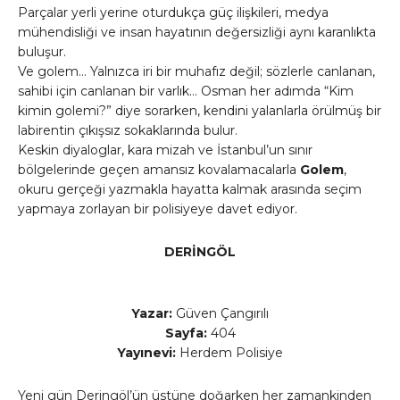
Parçalar yerli yerine oturdukça güç ilişkileri, medya
mühendisliği ve insan hayatının değersizliği aynı karanlıkta
buluşur.
Ve golem… Yalnızca iri bir muhafız değil; sözlerle canlanan,
sahibi için canlanan bir varlık… Osman her adımda “Kim
kimin golemi?” diye sorarken, kendini yalanlarla örülmüş bir
labirentin çıkışsız sokaklarında bulur.
Keskin diyaloglar, kara mizah ve İstanbul’un sınır
bölgelerinde geçen amansız kovalamacalarla
Golem
,
okuru gerçeği yazmakla hayatta kalmak arasında seçim
yapmaya zorlayan bir polisiyeye davet ediyor.
DERİNGÖL
Yazar:
Güven Çangırılı
Sayfa:
404
Yayınevi:
Herdem Polisiye
Yeni gün Deringöl’ün üstüne doğarken her zamankinden