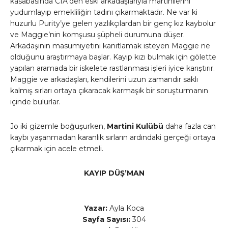
kasabasında CIA’den eski arkadaşlarıyla martinilerini
yudumlayıp emekliliğin tadını çıkarmaktadır. Ne var ki
huzurlu Purity’ye gelen yazlıkçılardan bir genç kız kaybolur
ve Maggie’nin komşusu şüpheli durumuna düşer.
Arkadaşının masumiyetini kanıtlamak isteyen Maggie ne
olduğunu araştırmaya başlar. Kayıp kızı bulmak için gölette
yapılan aramada bir iskelete rastlanması işleri iyice karıştırır.
Maggie ve arkadaşları, kendilerini uzun zamandır saklı
kalmış sırları ortaya çıkaracak karmaşık bir soruşturmanın
içinde bulurlar.
Jo iki gizemle boğuşurken,
Martini Kulübü
daha fazla can
kaybı yaşanmadan karanlık sırların ardındaki gerçeği ortaya
çıkarmak için acele etmeli.
KAYIP DÜŞ’MAN
Yazar:
Ayla Koca
Sayfa Sayısı:
304