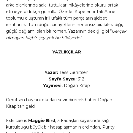
arka planlarında saklı tuttukları hikâyelerine okuru ortak
etmeye oldukça gönüllü. Özetle, Küpelerini Tak Anne,
toplumu oluşturan irili ufaklı tüm parçaların şiddet
imtihanına tutulduğu, cinayetlerin nedensiz bırakılmadığı,
güçlü bağlamı olan bir roman. Yazarının dediği gibi “
Gerçek
olmayan hiçbir şey yok bu hikâyede
.”
YAZLIKÇILAR
Yazar:
Tess Gerritsen
Sayfa Sayısı:
312
Yayınevi:
Doğan Kitap
Gerritsen hayranı okurları sevindirecek haber Doğan
Kitap’tan geldi.
Eski casus
Maggie Bird
, arkadaşları sayesinde sağ
kurtulduğu büyük bir hesaplaşmanın ardından, Purity