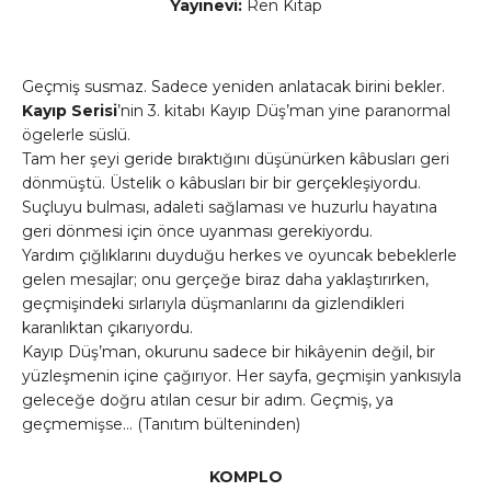
Yayınevi:
Ren Kitap
Geçmiş susmaz. Sadece yeniden anlatacak birini bekler.
Kayıp Serisi
’nin 3. kitabı Kayıp Düş’man yine paranormal
ögelerle süslü.
Tam her şeyi geride bıraktığını düşünürken kâbusları geri
dönmüştü. Üstelik o kâbusları bir bir gerçekleşiyordu.
Suçluyu bulması, adaleti sağlaması ve huzurlu hayatına
geri dönmesi için önce uyanması gerekiyordu.
Yardım çığlıklarını duyduğu herkes ve oyuncak bebeklerle
gelen mesajlar; onu gerçeğe biraz daha yaklaştırırken,
geçmişindeki sırlarıyla düşmanlarını da gizlendikleri
karanlıktan çıkarıyordu.
Kayıp Düş’man, okurunu sadece bir hikâyenin değil, bir
yüzleşmenin içine çağırıyor. Her sayfa, geçmişin yankısıyla
geleceğe doğru atılan cesur bir adım. Geçmiş, ya
geçmemişse… (Tanıtım bülteninden)
KOMPLO