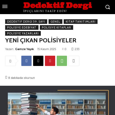
Dedektif Dergi
İPUÇLARINI TAKİP EDİN!
DEDEKTIF DERGI 59. SAYI
GENEL
KITAP TANITIMLARI
POLISIYE EDEBIYAT
POLISIYE KITAPLAR
POLISIYE YAZARLARI
YENİ ÇIKAN POLİSİYELER
Yazan:
Gamze Yayık
15 Kasım 2025
0
233
8
dakikada okursun