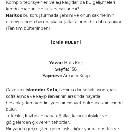
Komplo teorisyenleri ve aşı karşıtları da bu gelişmeleri
kendi amaçları için kullanacaklar mı?
Haritos
bu soruşturmada şehrini ve onun sakinlerinin
direniş ruhunu bambaşka koşullar altında bir daha tanıyor.
(Tanıtım bülteninden)
İZMİR RULETİ
Yazar:
Halis Koç
Sayfa:
158
Yayınevi:
Armoni Kitap
Gazeteci
İskender Sefa
, İzmir’in dar sokaklarında, rakı
sofralarında ve kayıp ilanlarının arasında hayatla
hesaplaşırken kendini yeni bir cinayet bulmacasının içinde
bulur.
Tefeciler, kaybolan baba-oğullar, karanlık ilişkiler ve
gölgelerden çıkıveren tehditler…
Bir yanda geçmişten gelen aşkı, diğer yanda dostluk ve