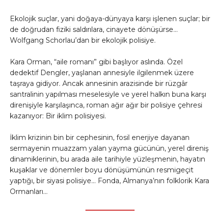
Ekolojik suçlar, yani doğaya-dünyaya karşı işlenen suçlar; bir
de doğrudan fiziki saldırılara, cinayete dönüşürse…
Wolfgang Schorlau’dan bir ekolojik polisiye.
Kara Orman, “aile romanı” gibi başlıyor aslında. Özel
dedektif Dengler, yaşlanan annesiyle ilgilenmek üzere
taşraya gidiyor. Ancak annesinin arazisinde bir rüzgâr
santralinin yapılması meselesiyle ve yerel halkın buna karşı
direnişiyle karşılaşınca, roman ağır ağır bir polisiye çehresi
kazanıyor: Bir iklim polisiyesi.
İklim krizinin bin bir cephesinin, fosil enerjiye dayanan
sermayenin muazzam yalan yayma gücünün, yerel direniş
dinamiklerinin, bu arada aile tarihiyle yüzleşmenin, hayatın
kuşaklar ve dönemler boyu dönüşümünün resmigeçit
yaptığı, bir siyasi polisiye… Fonda, Almanya’nın folklorik Kara
Ormanları…