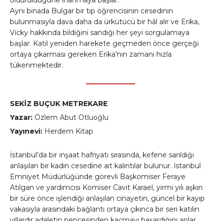
öldürüldüğüne inanmaya başlar.
Aynı binada Bulgar bir tıp öğrencisinin cesedinin
bulunmasıyla dava daha da ürkütücü bir hâl alır ve Erika,
Vicky hakkında bildiğini sandığı her şeyi sorgulamaya
başlar. Katil yeniden harekete geçmeden önce gerçeği
ortaya çıkarması gereken Erika’nın zamanı hızla
tükenmektedir.
SEKİZ BUÇUK METREKARE
Yazar:
Özlem Abut Otluoğlu
Yayınevi:
Herdem Kitap
İstanbul’da bir inşaat hafriyatı sırasında, kefene sarıldığı
anlaşılan bir kadın cesedine ait kalıntılar bulunur. İstanbul
Emniyet Müdürlüğünde görevli Başkomiser Feraye
Atılgan ve yardımcısı Komiser Cavit Karael, yirmi yılı aşkın
bir süre önce işlendiği anlaşılan cinayetin, güncel bir kayıp
vakasıyla arasındaki bağlantı ortaya çıkınca bir seri katilin
yıllardır adaletin pençesinden kaçmayı başardığını anlar.