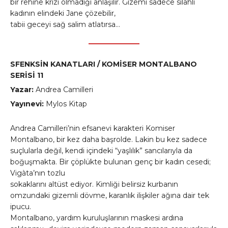
bir rehine krizi olmadığı anlaşılır. Gizemi sadece silahlı
kadının elindeki Jane çözebilir,
tabii geceyi sağ salim atlatırsa…
SFENKSİN KANATLARI / KOMİSER MONTALBANO
SERİSİ 11
Yazar:
Andrea Camilleri
Yayınevi:
Mylos Kitap
Andrea Camilleri’nin efsanevi karakteri Komiser
Montalbano, bir kez daha başrolde. Lakin bu kez sadece
suçlularla değil, kendi içindeki “yaşlılık” sancılarıyla da
boğuşmakta. Bir çöplükte bulunan genç bir kadın cesedi;
Vigàta’nın tozlu
sokaklarını altüst ediyor. Kimliği belirsiz kurbanın
omzundaki gizemli dövme, karanlık ilişkiler ağına dair tek
ipucu.
Montalbano, yardım kuruluşlarının maskesi ardına