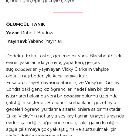
içinden gerçeğin gücüyle çıkıyor!
ÖLÜMCÜL TANIK
Yazar
: Robert Brydnza
Yayınevi
: Yabancı Yayınları
Dedektif Erika Foster, gecenin bir yarısı Blackheath’teki
evinin yakınlarında yürüyüş yaparken, gerçek
suç
podcast
leri yayınlayan Vicky Clarke’ın vahşice
öldürülmüş bedeniyle karşı karşıya kalır.
Erika bu cinayet davasına atanmış ve Vicky’nin, Güney
Londra’daki genç kız öğrencileri hedef alan bir cinsel
istismarcı hakkında yeni bir
podcast
bölümü üzerinde
çalıştığını keşfeder. Bu adam, kurbanlarını gözetleyip
geceleri öğrenci yurtlarına sızarak onlara saldırmaktadır.
Erika, Vicky’nin notlarıyla ses kayıtlarının cinayet sırasında
evden çalındığını öğrenince onun, saldırganın kimliğini
açığa çıkarmaya çok yaklaştığına ve susturulmak için