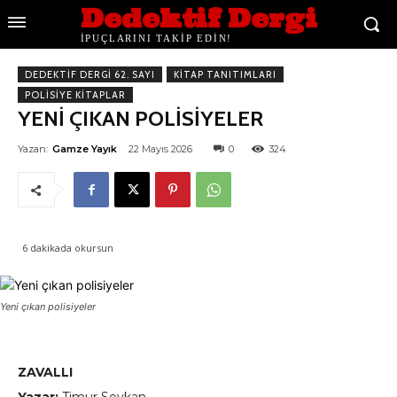
Dedektif Dergi
İPUÇLARINI TAKİP EDİN!
DEDEKTIF DERGI 62. SAYI
KITAP TANITIMLARI
POLISIYE KITAPLAR
YENİ ÇIKAN POLİSİYELER
Yazan:
Gamze Yayık
22 Mayıs 2026
0
324
6
dakikada okursun
Yeni çıkan polisiyeler
ZAVALLI