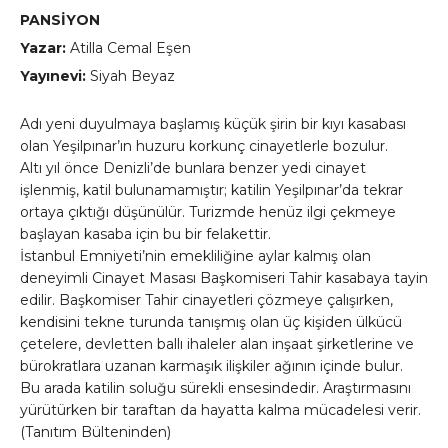
PANSİYON
Yazar:
Atilla Cemal Eşen
Yayınevi:
Siyah Beyaz
Adı yeni duyulmaya başlamış küçük şirin bir kıyı kasabası
olan Yeşilpınar’ın huzuru korkunç cinayetlerle bozulur.
Altı yıl önce Denizli’de bunlara benzer yedi cinayet
işlenmiş, katil bulunamamıştır; katilin Yeşilpınar’da tekrar
ortaya çıktığı düşünülür. Turizmde henüz ilgi çekmeye
başlayan kasaba için bu bir felakettir.
İstanbul Emniyeti’nin emekliliğine aylar kalmış olan
deneyimli Cinayet Masası Başkomiseri Tahir kasabaya tayin
edilir. Başkomiser Tahir cinayetleri çözmeye çalışırken,
kendisini tekne turunda tanışmış olan üç kişiden ülkücü
çetelere, devletten ballı ihaleler alan inşaat şirketlerine ve
bürokratlara uzanan karmaşık ilişkiler ağının içinde bulur.
Bu arada katilin soluğu sürekli ensesindedir. Araştırmasını
yürütürken bir taraftan da hayatta kalma mücadelesi verir.
(Tanıtım Bülteninden)