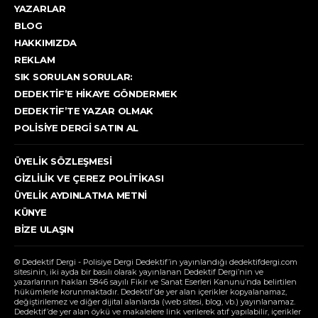
YAZARLAR
BLOG
HAKKIMIZDA
REKLAM
SIK SORULAN SORULAR:
DEDEKTIF’E HIKAYE GÖNDERMEK
DEDEKTIF’TE YAZAR OLMAK
POLISIYE DERGI SATIN AL
ÜYELIK SÖZLEŞMESI
GIZLILIK VE ÇEREZ POLITIKASI
ÜYELIK AYDINLATMA METNI
KÜNYE
BIZE ULAŞIN
© Dedektif Dergi - Polisiye Dergi Dedektif’in yayınlandığı dedektifdergi.com
sitesinin, iki ayda bir basılı olarak yayınlanan Dedektif Dergi’nin ve
yazarlarının hakları 5846 sayılı Fikir ve Sanat Eserleri Kanunu’nda belirtilen
hükümlerle korunmaktadır. Dedektif’de yer alan içerikler kopyalanamaz,
değiştirilemez ve diğer dijital alanlarda (web sitesi, blog, vb.) yayınlanamaz.
Dedektif’de yer alan öykü ve makalelere link verilerek atıf yapılabilir, içerikler