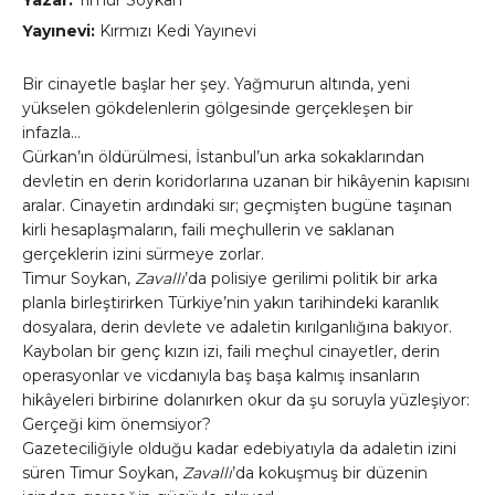
Yazar:
Timur Soykan
Yayınevi:
Kırmızı Kedi Yayınevi
Bir cinayetle başlar her şey. Yağmurun altında, yeni
yükselen gökdelenlerin gölgesinde gerçekleşen bir
infazla…
Gürkan’ın öldürülmesi, İstanbul’un arka sokaklarından
devletin en derin koridorlarına uzanan bir hikâyenin kapısını
aralar. Cinayetin ardındaki sır; geçmişten bugüne taşınan
kirli hesaplaşmaların, faili meçhullerin ve saklanan
gerçeklerin izini sürmeye zorlar.
Timur Soykan,
Zavallı
’da polisiye gerilimi politik bir arka
planla birleştirirken Türkiye’nin yakın tarihindeki karanlık
dosyalara, derin devlete ve adaletin kırılganlığına bakıyor.
Kaybolan bir genç kızın izi, faili meçhul cinayetler, derin
operasyonlar ve vicdanıyla baş başa kalmış insanların
hikâyeleri birbirine dolanırken okur da şu soruyla yüzleşiyor:
Gerçeği kim önemsiyor?
Gazeteciliğiyle olduğu kadar edebiyatıyla da adaletin izini
süren Timur Soykan,
Zavallı
’da kokuşmuş bir düzenin