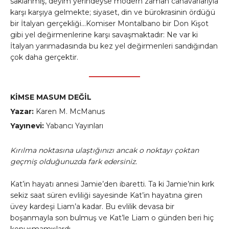
saklanmış, deyim yerindeyse modern zaman canavarlarıyla
karşı karşıya gelmekte; siyaset, din ve bürokrasinin ördüğü
bir İtalyan gerçekliği…Komiser Montalbano bir Don Kişot
gibi yel değirmenlerine karşı savaşmaktadır: Ne var ki
İtalyan yarımadasında bu kez yel değirmenleri sandığından
çok daha gerçektir.
KİMSE MASUM DEĞİL
Yazar:
Karen M. McManus
Yayınevi:
Yabancı Yayınları
Kırılma noktasına ulaştığınızı ancak o noktayı çoktan
geçmiş olduğunuzda fark edersiniz.
Kat’in hayatı annesi Jamie’den ibaretti. Ta ki Jamie’nin kırk
sekiz saat süren evliliği sayesinde Kat’in hayatına giren
üvey kardeşi Liam’a kadar. Bu evlilik devasa bir
boşanmayla son bulmuş ve Kat’le Liam o günden beri hiç