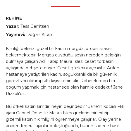
REHİNE
Yazar:
Tess Gerritsen
Yayınevi:
Doğan Kitap
Kimliği belirsiz, güzel bir kadın morgda, otopsi sırasını
beklemektedir. Morgda duyduğu sesin nereden geldiğini
bulmaya çalışan Adli Tabip Maura Isles, ceset torbasını
açtığında dehşete düşer. Ceset gözlerini açmıştır. Acilen
hastaneye yetiştirilen kadın, soğukkanlılıkla bir güvenlik
görevlisini öldürüp altı kişiyi rehin alır. Rehinelerden biri
doğum yapmak için hastanede olan hamile dedektif Jane
Rizzoli’dir.
Bu öfkeli kadın kimdir, neyin peşindedir? Jane’in kocası FBI
ajanı Gabriel Dean ile Maura Isles güçlerini birleştirip
gizemli kadının kimliğini öğrenmeye çalışırlar. Olay yerine
aniden federal ajanlar doluştuğunda, bunun sadece basit