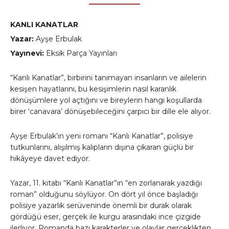
KANLI KANATLAR
Yazar:
Ayşe Erbulak
Yayınevi:
Eksik Parça Yayınları
“Kanlı Kanatlar”, birbirini tanımayan insanların ve ailelerin
kesişen hayatlarını, bu kesişimlerin nasıl karanlık
dönüşümlere yol açtığını ve bireylerin hangi koşullarda
birer ‘canavara’ dönüşebileceğini çarpıcı bir dille ele alıyor.
Ayşe Erbulak’ın yeni romanı “Kanlı Kanatlar”, polisiye
tutkunlarını, alışılmış kalıpların dışına çıkaran güçlü bir
hikâyeye davet ediyor.
Yazar, 11. kitabı “Kanlı Kanatlar”ın “en zorlanarak yazdığı
roman” olduğunu söylüyor. On dört yıl önce başladığı
polisiye yazarlık serüveninde önemli bir durak olarak
gördüğü eser, gerçek ile kurgu arasındaki ince çizgide
ilerliyor. Romanda bazı karakterler ve olaylar gerçeklikten