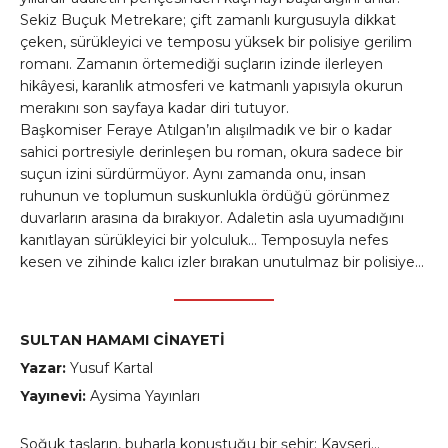
Sekiz Buçuk Metrekare; çift zamanlı kurgusuyla dikkat
çeken, sürükleyici ve temposu yüksek bir polisiye gerilim
romanı. Zamanın örtemediği suçların izinde ilerleyen
hikâyesi, karanlık atmosferi ve katmanlı yapısıyla okurun
merakını son sayfaya kadar diri tutuyor.
Başkomiser Feraye Atılgan’ın alışılmadık ve bir o kadar
sahici portresiyle derinleşen bu roman, okura sadece bir
suçun izini sürdürmüyor. Aynı zamanda onu, insan
ruhunun ve toplumun suskunlukla ördüğü görünmez
duvarların arasına da bırakıyor. Adaletin asla uyumadığını
kanıtlayan sürükleyici bir yolculuk… Temposuyla nefes
kesen ve zihinde kalıcı izler bırakan unutulmaz bir polisiye…
SULTAN HAMAMI CİNAYETİ
Yazar:
Yusuf Kartal
Yayınevi:
Aysima Yayınları
Soğuk taşların, buharla konuştuğu bir şehir: Kayseri…