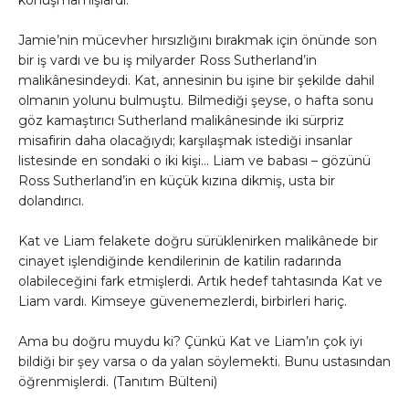
konuşmamışlardı.
Jamie’nin mücevher hırsızlığını bırakmak için önünde son
bir iş vardı ve bu iş milyarder Ross Sutherland’in
malikânesindeydi. Kat, annesinin bu işine bir şekilde dahil
olmanın yolunu bulmuştu. Bilmediği şeyse, o hafta sonu
göz kamaştırıcı Sutherland malikânesinde iki sürpriz
misafirin daha olacağıydı; karşılaşmak istediği insanlar
listesinde en sondaki o iki kişi… Liam ve babası – gözünü
Ross Sutherland’in en küçük kızına dikmiş, usta bir
dolandırıcı.
Kat ve Liam felakete doğru sürüklenirken malikânede bir
cinayet işlendiğinde kendilerinin de katilin radarında
olabileceğini fark etmişlerdi. Artık hedef tahtasında Kat ve
Liam vardı. Kimseye güvenemezlerdi, birbirleri hariç.
Ama bu doğru muydu ki? Çünkü Kat ve Liam’ın çok iyi
bildiği bir şey varsa o da yalan söylemekti. Bunu ustasından
öğrenmişlerdi. (Tanıtım Bülteni)