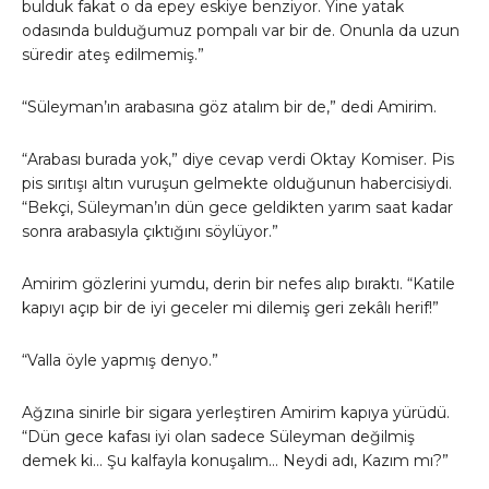
bulduk fakat o da epey eskiye benziyor. Yine yatak
odasında bulduğumuz pompalı var bir de. Onunla da uzun
süredir ateş edilmemiş.”
“Süleyman’ın arabasına göz atalım bir de,” dedi Amirim.
“Arabası burada yok,” diye cevap verdi Oktay Komiser. Pis
pis sırıtışı altın vuruşun gelmekte olduğunun habercisiydi.
“Bekçi, Süleyman’ın dün gece geldikten yarım saat kadar
sonra arabasıyla çıktığını söylüyor.”
Amirim gözlerini yumdu, derin bir nefes alıp bıraktı. “Katile
kapıyı açıp bir de iyi geceler mi dilemiş geri zekâlı herif!”
“Valla öyle yapmış denyo.”
Ağzına sinirle bir sigara yerleştiren Amirim kapıya yürüdü.
“Dün gece kafası iyi olan sadece Süleyman değilmiş
demek ki… Şu kalfayla konuşalım… Neydi adı, Kazım mı?”