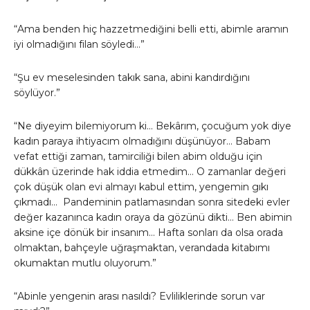
“Ama benden hiç hazzetmediğini belli etti, abimle aramın
iyi olmadığını filan söyledi…”
“Şu ev meselesinden takık sana, abini kandırdığını
söylüyor.”
“Ne diyeyim bilemiyorum ki… Bekârım, çocuğum yok diye
kadın paraya ihtiyacım olmadığını düşünüyor… Babam
vefat ettiği zaman, tamirciliği bilen abim olduğu için
dükkân üzerinde hak iddia etmedim… O zamanlar değeri
çok düşük olan evi almayı kabul ettim, yengemin gıkı
çıkmadı… Pandeminin patlamasından sonra sitedeki evler
değer kazanınca kadın oraya da gözünü dikti… Ben abimin
aksine içe dönük bir insanım… Hafta sonları da olsa orada
olmaktan, bahçeyle uğraşmaktan, verandada kitabımı
okumaktan mutlu oluyorum.”
“Abinle yengenin arası nasıldı? Evliliklerinde sorun var