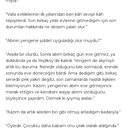
mıydı?”
“Valla evliliklerinin ilk yıllarından beri kâh sevişir kâh
tepişirlerdi. Son birkaç yıldır evlerine gitmediğim için son
durumları hakkında ne desem yalan olur.”
“Abinin yengene şiddet uyguladığı olur muydu?”
“Arada bir olurdu. Sonra abim birkaç gün eve gitmez, ya
dükkânda ya da Yeşilköy’de kalırdı. Yengem de alışmıştı
artık bu duruma. Nerede olduğunu bile sormazdı, eninde
sonunda eve döneceğini bilirdi. Ama dediğim gibi, birkaç
senedir pek yakın değiliz, son zamanlarda nasıldı ilişkileri
bilemiyorum. Kazım, yengemin abim eve gitmeyince
merak ettiğini ve kendisini arayıp abimi sorduğunu
söyleyince şaşırdım. Demek ki iyiymiş araları.”
“Kazım da artık aileden biri gibi olmuş anladığım kadarıyla.”
“Öyledir. Çocuktu daha babam onu çırak olarak aldığında.”