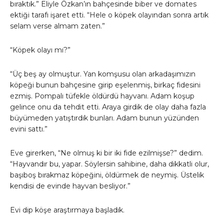
bıraktık.” Eliyle Özkan’ın bahçesinde biber ve domates
ektiği tarafı işaret etti. “Hele o köpek olayından sonra artık
selam verse almam zaten.”
“Köpek olayı mı?”
“Üç beş ay olmuştur. Yan komşusu olan arkadaşımızın
köpeği bunun bahçesine girip eşelenmiş, birkaç fidesini
ezmiş. Pompalı tüfekle öldürdü hayvanı. Adam koşup
gelince onu da tehdit etti. Araya girdik de olay daha fazla
büyümeden yatıştırdık bunları. Adam bunun yüzünden
evini sattı.”
Eve girerken, “Ne olmuş ki bir iki fide ezilmişse?” dedim.
“Hayvandır bu, yapar. Söylersin sahibine, daha dikkatli olur,
başıboş bırakmaz köpeğini, öldürmek de neymiş. Üstelik
kendisi de evinde hayvan besliyor.”
Evi dip köşe araştırmaya başladık.