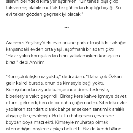
silahını belindeki kılıfa yerleştirirken. “Bir tanesi dişli çıkıp
takıvermiş olabilir mutfak tezgâhından kaptığı bıçağı. Şu
evi tekrar gözden geçirsek iyi olacak.”
***
Aracımızı Yeşilköy’deki evin önüne park etmiştik ki, sokağın
karşısındaki evden orta yaşlı, eşofmanlı bir adam çıktı.
“Hazır yakın komşulardan birini yakalamışken konuşalım
biraz,” dedi Amirim.
“Komşuluk ilişkimiz yoktu,” dedi adam. “Daha çok Özkan
gelir kalırdı burada, onun da kimseyle bağı yoktu.
Komşularından ziyade bahçesinde domatesleriyle,
biberleriyle vakit geçirirdi. Birkaç kere kahve içmeye davet
ettim, gelmedi, ben de bir daha çağırmadım. Sitedeki evler
yapılırken standart olarak bahçeler seksen santimlik aralıklı
ahşap çitle çevrilmişti. Bu tuttu bahçesinin çevresine
boydan boya mazı ekti. Kimseyle muhatap olmak
istemediğini böylece açıkça belli etti. Biz de kendi hâline