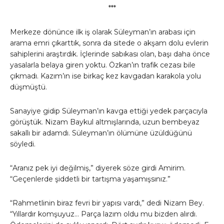
***
Merkeze dönünce ilk iş olarak Süleyman’ın arabası için
arama emri çıkarttık, sonra da sitede o akşam dolu evlerin
sahiplerini araştırdık. İçlerinde sabıkası olan, başı daha önce
yasalarla belaya giren yoktu. Özkan’ın trafik cezası bile
çıkmadı. Kazım’ın ise birkaç kez kavgadan karakola yolu
düşmüştü.
Sanayiye gidip Süleyman’ın kavga ettiği yedek parçacıyla
görüştük. Nizam Baykul altmışlarında, uzun bembeyaz
sakallı bir adamdı. Süleyman’ın ölümüne üzüldüğünü
söyledi.
“Aranız pek iyi değilmiş,” diyerek söze girdi Amirim.
“Geçenlerde şiddetli bir tartışma yaşamışsınız.”
“Rahmetlinin biraz fevri bir yapısı vardı,” dedi Nizam Bey.
“Yıllardır komşuyuz… Parça lazım oldu mu bizden alırdı.