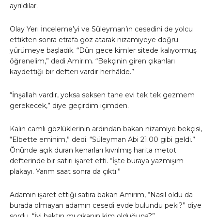
ayrıldılar.
Olay Yeri İnceleme’yi ve Süleyman’ın cesedini de yolcu
ettikten sonra etrafa göz atarak nizamiyeye doğru
yürümeye başladık. “Dün gece kimler sitede kalıyormuş
öğrenelim,” dedi Amirim. “Bekçinin giren çıkanları
kaydettiği bir defteri vardır herhâlde.”
“İnşallah vardır, yoksa seksen tane evi tek tek gezmem
gerekecek,” diye geçirdim içimden.
Kalın camlı gözlüklerinin ardından bakan nizamiye bekçisi,
“Elbette eminim,” dedi. “Süleyman Abi 21.00 gibi geldi.”
Önünde açık duran kenarları kıvrılmış harita metot
defterinde bir satırı işaret etti. “İşte buraya yazmışım
plakayı. Yarım saat sonra da çıktı.”
Adamın işaret ettiği satıra bakan Amirim, “Nasıl oldu da
burada olmayan adamın cesedi evde bulundu peki?” diye
sordu. “İyi baktın mı çıkanın kim olduğuna?”