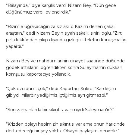
“Balayında,” diye karşılık verdi Nizam Bey. “Dün gece
düğünümüz vardı, evlendirdik.”
“Bizimle uğraşacağınıza siz asıl o Kazım denen çakalı
araştırın,” dedi Nizam Beyin siyah sakallı, sinirli oğlu. “Zırt
pırt dükkândan çıkıp dışarıda gizli gizli telefon konuşmaları
yapardı.”
Nizam Bey ve mahdumlarının cinayet saatinde düğünde
göbek attıklarını öğrendikten sonra Süleyman’ın dükkân
komşusu kaportacıya yollandık.
“Çok üzüldüm, çok,” dedi Kaportacı Şükrü. “Kardeşim
gibiydi. Yıllardır yediğimiz içtiğimiz ayrı gitmezdi.”
“Son zamanlarda bir sıkıntısı var mıydı Süleyman’ın?”
“Krizden dolayı hepimizin sıkıntısı var ama onun haricinde
dert edeceği bir şey yoktu. Olsaydı paylaşırdı benimle.”