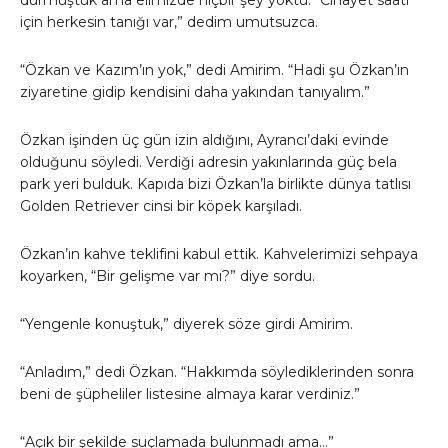
durmuştuk ama elimizde hiçbir şey yoktu. “Cinayet saati
için herkesin tanığı var,” dedim umutsuzca.
“Özkan ve Kazım’ın yok,” dedi Amirim. “Hadi şu Özkan’ın
ziyaretine gidip kendisini daha yakından tanıyalım.”
Özkan işinden üç gün izin aldığını, Ayrancı’daki evinde
olduğunu söyledi. Verdiği adresin yakınlarında güç bela
park yeri bulduk. Kapıda bizi Özkan’la birlikte dünya tatlısı
Golden Retriever cinsi bir köpek karşıladı.
Özkan’ın kahve teklifini kabul ettik. Kahvelerimizi sehpaya
koyarken, “Bir gelişme var mı?” diye sordu.
“Yengenle konuştuk,” diyerek söze girdi Amirim.
“Anladım,” dedi Özkan. “Hakkımda söylediklerinden sonra
beni de şüpheliler listesine almaya karar verdiniz.”
“Açık bir şekilde suçlamada bulunmadı ama…”