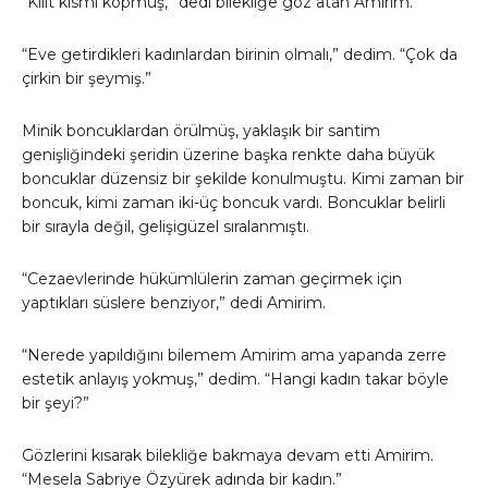
“Kilit kısmı kopmuş,” dedi bilekliğe göz atan Amirim.
“Eve getirdikleri kadınlardan birinin olmalı,” dedim. “Çok da
çirkin bir şeymiş.”
Minik boncuklardan örülmüş, yaklaşık bir santim
genişliğindeki şeridin üzerine başka renkte daha büyük
boncuklar düzensiz bir şekilde konulmuştu. Kimi zaman bir
boncuk, kimi zaman iki-üç boncuk vardı. Boncuklar belirli
bir sırayla değil, gelişigüzel sıralanmıştı.
“Cezaevlerinde hükümlülerin zaman geçirmek için
yaptıkları süslere benziyor,” dedi Amirim.
“Nerede yapıldığını bilemem Amirim ama yapanda zerre
estetik anlayış yokmuş,” dedim. “Hangi kadın takar böyle
bir şeyi?”
Gözlerini kısarak bilekliğe bakmaya devam etti Amirim.
“Mesela Sabriye Özyürek adında bir kadın.”