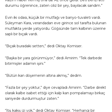
Kazım haber vermiş ona da. Az önce geldi. Beti benzi attı
durumu öğrenince, zaten cılız bir şey, bayılacak sandım.”
Evin iki odası, küçük bir mutfağı ve banyo-tuvaleti vardı.
Süleyman Kara, verandadan eve girince sol tarafta bulunan
mutfakta yerde yatıyordu. Göğsünde tam kalbinin üzerine
saplı bir bıçak vardı.
“Bıçak buradaki setten,” dedi Oktay Komiser.
“Başka bir yara görünmüyor,” dedi Amirim. “Tek darbede
bitirmişler adamın işini.”
“Bütün kan döşemenin altına akmış,” dedim.
“Fazla bir şey yoktur,” diye cevapladı Amirim. “Darbe direkt
olarak kalbe isabet ettiği için kalp kan pompalamayı birkaç
saniyede durdurmuştur zaten.”
“İtiş kakış izi yok,” dedi Oktay Komiser. “Herhangi bir