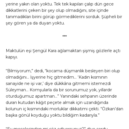
yerine yakın olan yoktu. Tek tek kapıları çalıp dün gece
dikkatlerini çeken bir şey olup olmadığını, site içinde
tanımadıkları birini görüp görmediklerini sorduk. Şüpheli bir
şey gören ya da duyan yoktu.
***
Maktulün eşi Şengül Kara ağlamaktan şişmiş gözlerle açtı
kapıyı.
“Bilmiyorum,” dedi, “kocama düşmanlık besleyen biri olup
olmadığını… İşyerine hiç gitmedim… ‘Kadın kısmının
sanayide ne işi var,’ diye dükkâna gitmemi istemezdi
Süleyman… Komşularla da bir sorunumuz yok, yıllardır
oturduğumuz apartman…” Yanındaki sehpanın üzerinde
duran kutudan kâğıt peçete almak için uzandığında
kolunun iç kısmındaki morluklar dikkatimi çekti. “Özkan’dan
başka gönül koyduğu yoktu bildiğim kadarıyla.”