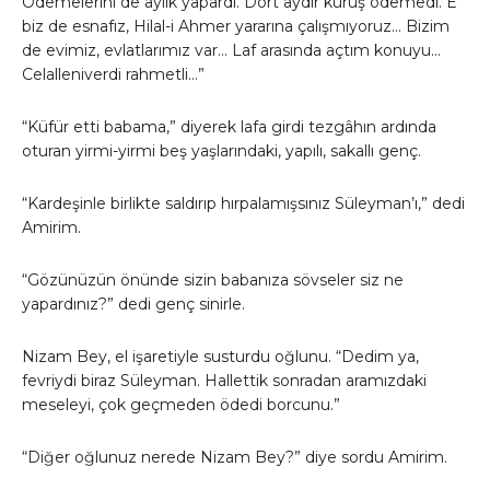
Ödemelerini de aylık yapardı. Dört aydır kuruş ödemedi. E
biz de esnafız, Hilal-i Ahmer yararına çalışmıyoruz… Bizim
de evimiz, evlatlarımız var… Laf arasında açtım konuyu…
Celalleniverdi rahmetli…”
“Küfür etti babama,” diyerek lafa girdi tezgâhın ardında
oturan yirmi-yirmi beş yaşlarındaki, yapılı, sakallı genç.
“Kardeşinle birlikte saldırıp hırpalamışsınız Süleyman’ı,” dedi
Amirim.
“Gözünüzün önünde sizin babanıza sövseler siz ne
yapardınız?” dedi genç sinirle.
Nizam Bey, el işaretiyle susturdu oğlunu. “Dedim ya,
fevriydi biraz Süleyman. Hallettik sonradan aramızdaki
meseleyi, çok geçmeden ödedi borcunu.”
“Diğer oğlunuz nerede Nizam Bey?” diye sordu Amirim.