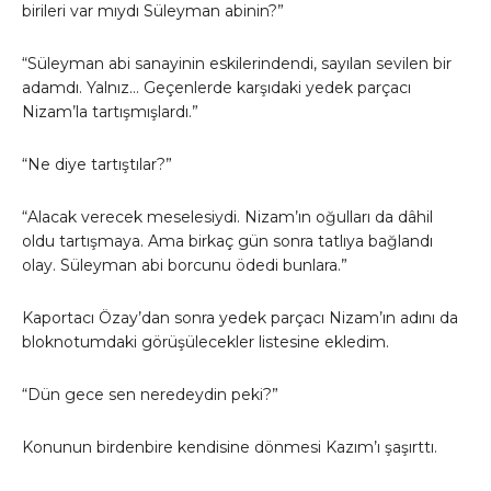
birileri var mıydı Süleyman abinin?”
“Süleyman abi sanayinin eskilerindendi, sayılan sevilen bir
adamdı. Yalnız… Geçenlerde karşıdaki yedek parçacı
Nizam’la tartışmışlardı.”
“Ne diye tartıştılar?”
“Alacak verecek meselesiydi. Nizam’ın oğulları da dâhil
oldu tartışmaya. Ama birkaç gün sonra tatlıya bağlandı
olay. Süleyman abi borcunu ödedi bunlara.”
Kaportacı Özay’dan sonra yedek parçacı Nizam’ın adını da
bloknotumdaki görüşülecekler listesine ekledim.
“Dün gece sen neredeydin peki?”
Konunun birdenbire kendisine dönmesi Kazım’ı şaşırttı.