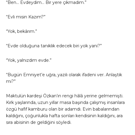
“Ben… Evdeydim… Bir yere çıkmadım.”
“Evli misin Kazım?”
“Yok, bekârım.”
“Evde olduğuna tanıklık edecek biri yok yani?”
“Yok, yalnızdım evde.”
“Bugün Emniyet’e uğra, yazılı olarak ifadeni ver. Anlaştık
mı?”
Maktulün kardeşi Özkan’ın rengi hâlâ yerine gelmemişti.
Kırk yaşlarında, uzun yıllar masa başında çalışmış insanlara
özgü hafif kamburu olan bir adamdı. Evin babalarından
kaldığını, çoğunlukla hafta sonları kendisinin kaldığını, ara
sıra abisinin de geldiğini söyledi.