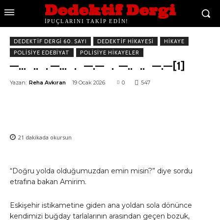
Dedektif Dergi
İPUÇLARINI TAKİP EDİN!
DEDEKTIF DERGI 60. SAYI
DEDEKTIF HIKAYESI
HIKAYE
POLISIYE EDEBIYAT
POLISIYE HIKAYELER
—… .. . —… . —.— . —.. .. —.—[1]
Yazan:
Reha Avkıran
19 Ocak 2026
0
547
21
dakikada okursun
“Doğru yolda olduğumuzdan emin misin?” diye sordu
etrafına bakan Amirim.
Eskişehir istikametine giden ana yoldan sola dönünce
kendimizi buğday tarlalarının arasından geçen bozuk,