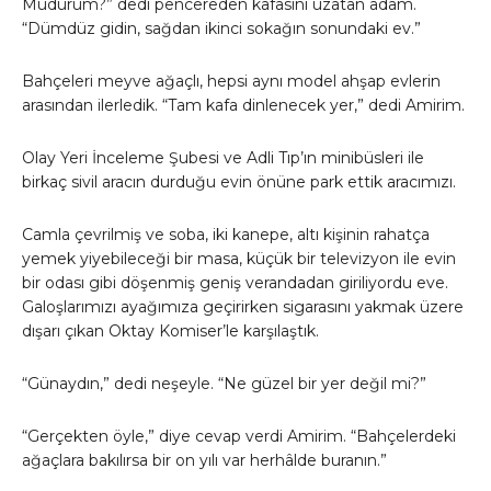
Müdürüm?” dedi pencereden kafasını uzatan adam.
“Dümdüz gidin, sağdan ikinci sokağın sonundaki ev.”
Bahçeleri meyve ağaçlı, hepsi aynı model ahşap evlerin
arasından ilerledik. “Tam kafa dinlenecek yer,” dedi Amirim.
Olay Yeri İnceleme Şubesi ve Adli Tıp’ın minibüsleri ile
birkaç sivil aracın durduğu evin önüne park ettik aracımızı.
Camla çevrilmiş ve soba, iki kanepe, altı kişinin rahatça
yemek yiyebileceği bir masa, küçük bir televizyon ile evin
bir odası gibi döşenmiş geniş verandadan giriliyordu eve.
Galoşlarımızı ayağımıza geçirirken sigarasını yakmak üzere
dışarı çıkan Oktay Komiser’le karşılaştık.
“Günaydın,” dedi neşeyle. “Ne güzel bir yer değil mi?”
“Gerçekten öyle,” diye cevap verdi Amirim. “Bahçelerdeki
ağaçlara bakılırsa bir on yılı var herhâlde buranın.”