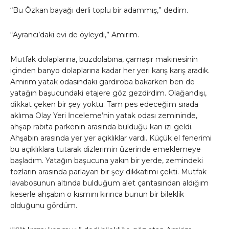
“Bu Özkan bayağı derli toplu bir adammış,” dedim.
“Ayrancı’daki evi de öyleydi,” Amirim.
Mutfak dolaplarına, buzdolabına, çamaşır makinesinin
içinden banyo dolaplarına kadar her yeri karış karış aradık.
Amirim yatak odasındaki gardıroba bakarken ben de
yatağın başucundaki etajere göz gezdirdim. Olağandışı,
dikkat çeken bir şey yoktu. Tam pes edeceğim sırada
aklıma Olay Yeri İnceleme’nin yatak odası zemininde,
ahşap rabıta parkenin arasında bulduğu kan izi geldi.
Ahşabın arasında yer yer açıklıklar vardı. Küçük el fenerimi
bu açıklıklara tutarak dizlerimin üzerinde emeklemeye
başladım. Yatağın başucuna yakın bir yerde, zemindeki
tozların arasında parlayan bir şey dikkatimi çekti. Mutfak
lavabosunun altında bulduğum alet çantasından aldığım
keserle ahşabın o kısmını kırınca bunun bir bileklik
olduğunu gördüm.