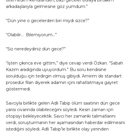
istemedim kendisinden, bazı geceler buraya birtakım
arkadaşlarıyla gelmesine göz yumdum.”
“Dün yine o gecelerden biri miydi sizce?”
“Olabilir… Bilemiyorum…”
“Siz neredeydiniz dün gece?”
“İşten çıkınca eve gittim,” diye cevap verdi Özkan. “Sabah
Kazım aradığında uyuyordum.” Bu soru kendisine
sorulduğu için tedirgin olmuş gibiydi. Amirim de standart
prosedür filan diyerek adamın içini rahatlatmaya gayret
göstermedi.
Savcıyla birlikte gelen Adli Tabip ölüm saatinin dün gece
yarısı civarında olabileceğini söyledi. Kesin zaman için
otopsiyi bekleyecektik. Savcı her zamanki talimatlarını
verdi, soruşturmanın her aşamasından haberdar edilmesini
istediğini söyledi. Adli Tabip’le birlikte olay yerinden