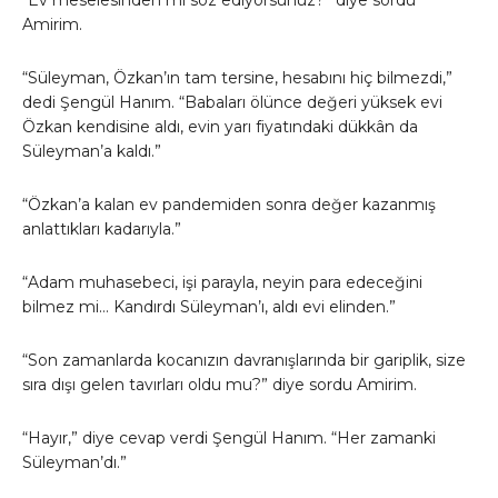
“Ev meselesinden mi söz ediyorsunuz?” diye sordu
Amirim.
“Süleyman, Özkan’ın tam tersine, hesabını hiç bilmezdi,”
dedi Şengül Hanım. “Babaları ölünce değeri yüksek evi
Özkan kendisine aldı, evin yarı fiyatındaki dükkân da
Süleyman’a kaldı.”
“Özkan’a kalan ev pandemiden sonra değer kazanmış
anlattıkları kadarıyla.”
“Adam muhasebeci, işi parayla, neyin para edeceğini
bilmez mi… Kandırdı Süleyman’ı, aldı evi elinden.”
“Son zamanlarda kocanızın davranışlarında bir gariplik, size
sıra dışı gelen tavırları oldu mu?” diye sordu Amirim.
“Hayır,” diye cevap verdi Şengül Hanım. “Her zamanki
Süleyman’dı.”