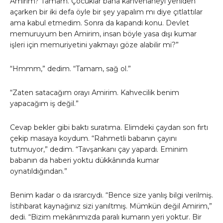
Amirim? Tamam. Çocuklar bana kahvehaneyi yeniden
açarken bir iki defa öyle bir şey yapalım mı diye çıtlattılar
ama kabul etmedim. Sonra da kapandı konu. Devlet
memuruyum ben Amirim, insan böyle yasa dışı kumar
işleri için memuriyetini yakmayı göze alabilir mi?”
“Hmmm,” dedim. “Tamam, sağ ol.”
“Zaten satacağım orayı Amirim. Kahvecilik benim
yapacağım iş değil.”
Cevap bekler gibi baktı suratıma. Elimdeki çaydan son fırtı
çekip masaya koydum. “Rahmetli babanın çayını
tutmuyor,” dedim. “Tavşankanı çay yapardı. Eminim
babanın da haberi yoktu dükkânında kumar
oynatıldığından.”
Benim kadar o da ısrarcıydı. “Bence size yanlış bilgi verilmiş.
İstihbarat kaynağınız sizi yanıltmış. Mümkün değil Amirim,”
dedi. “Bizim mekânımızda paralı kumarın yeri yoktur. Bir