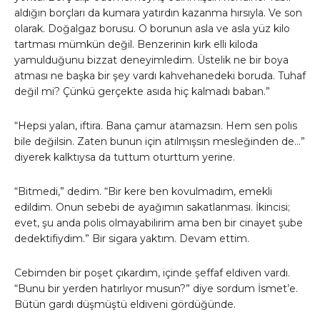
aldığın borçları da kumara yatırdın kazanma hırsıyla. Ve son
olarak. Doğalgaz borusu. O borunun asla ve asla yüz kilo
tartması mümkün değil. Benzerinin kırk elli kiloda
yamulduğunu bizzat deneyimledim. Üstelik ne bir boya
atması ne başka bir şey vardı kahvehanedeki boruda. Tuhaf
değil mi? Çünkü gerçekte asıda hiç kalmadı baban.”
“Hepsi yalan, iftira. Bana çamur atamazsın. Hem sen polis
bile değilsin. Zaten bunun için atılmışsın mesleğinden de…”
diyerek kalktıysa da tuttum oturttum yerine.
“Bitmedi,” dedim. “Bir kere ben kovulmadım, emekli
edildim. Onun sebebi de ayağımın sakatlanması. İkincisi;
evet, şu anda polis olmayabilirim ama ben bir cinayet şube
dedektifiydim.” Bir sigara yaktım. Devam ettim.
Cebimden bir poşet çıkardım, içinde şeffaf eldiven vardı.
“Bunu bir yerden hatırlıyor musun?” diye sordum İsmet’e.
Bütün gardı düşmüştü eldiveni gördüğünde.