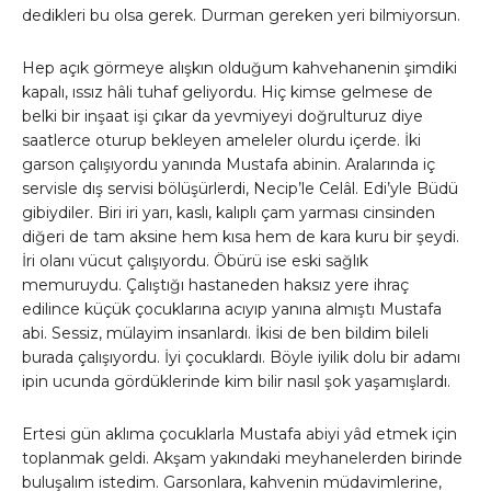
dedikleri bu olsa gerek. Durman gereken yeri bilmiyorsun.
Hep açık görmeye alışkın olduğum kahvehanenin şimdiki
kapalı, ıssız hâli tuhaf geliyordu. Hiç kimse gelmese de
belki bir inşaat işi çıkar da yevmiyeyi doğrulturuz diye
saatlerce oturup bekleyen ameleler olurdu içerde. İki
garson çalışıyordu yanında Mustafa abinin. Aralarında iç
servisle dış servisi bölüşürlerdi, Necip’le Celâl. Edi’yle Büdü
gibiydiler. Biri iri yarı, kaslı, kalıplı çam yarması cinsinden
diğeri de tam aksine hem kısa hem de kara kuru bir şeydi.
İri olanı vücut çalışıyordu. Öbürü ise eski sağlık
memuruydu. Çalıştığı hastaneden haksız yere ihraç
edilince küçük çocuklarına acıyıp yanına almıştı Mustafa
abi. Sessiz, mülayim insanlardı. İkisi de ben bildim bileli
burada çalışıyordu. İyi çocuklardı. Böyle iyilik dolu bir adamı
ipin ucunda gördüklerinde kim bilir nasıl şok yaşamışlardı.
Ertesi gün aklıma çocuklarla Mustafa abiyi yâd etmek için
toplanmak geldi. Akşam yakındaki meyhanelerden birinde
buluşalım istedim. Garsonlara, kahvenin müdavimlerine,