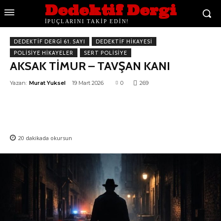
Dedektif Dergi
İPUÇLARINI TAKİP EDİN!
DEDEKTIF DERGI 61. SAYI
DEDEKTIF HIKAYESI
POLISIYE HIKAYELER
SERT POLISIYE
AKSAK TİMUR – TAVŞAN KANI
Yazan:
Murat Yuksel
19 Mart 2026
0
269
20
dakikada okursun