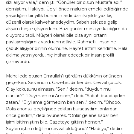
sizi arıyor valla,” demişti. “Gönüller bir olsun Mustafa abi,”
demiştim. Haklıydı. Üç yıl önce malulen emekli edildiğimde
yaşadığım bir yıllık buhranın ardından iki yıldır yaz kış
düzenli olarak kahvehanedeydim. Sabah sekizde gelip
akşam beşte çıkıyordum. Bazı günler mesaiye kaldığım da
oluyordu tabii. Müşteri olarak bile olsa aynı ortamı
paylaşmışlığımız vardı rahmetliyle. Rahmetli. İnsan ne
çabuk alışıyor birinin ölümüne. Hayret ettim kendime. Hâlâ
aklıma yatmıyordu, hiç intihar edecek bir insan profili
çizmiyordu.
Mahallede oturan Emrullah’ı gördüm dükkânın önünden
geçerken. Seslendim. Gazetecidir kendisi. Cevval çocuk.
Olay kokusunu almasın. “Sen,” dedim, “duydun mu
olanları?” “Duymam mı Amirim,” dedi. “Sabah buradaydım
zaten.” “E iyi ama görmedim ben seni,” dedim. “Ohooo.
Polis anonsu geçtiğinde çoktan buradaydım, onlardan
önce geldim,” dedi övünerek. “Onlar gelene kadar ben
işimi bitirmiştim bile. Gazeteye gittim hemen.”
Söylemiştim değil mi cevval olduğunu? “Hadi ya,” dedim.