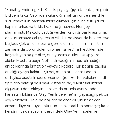
“Sabah yeniden geldi. Kilitli kapıyı ayağıyla kırarak içeri girdi.
Eldiveni taktı. Cebinden çıkardığı anahtarı önce mendille
sildi, maktulün parmak izinin çıkması için eline tutuşturdu,
kapının arkasına taktı. Düzeneği hazırdı. Her şeyi
planlamıştı. Maktulü yattığı yerden kaldırdı. Sanki asılıymış
da kurtarmaya çalışıyormuş gibi bir pozisyonda beklemeye
başladı. Çok beklemesine gerek kalmadı, elemanlar tam
zamanında göründüler, çırpınan İsmet’i fark ettiklerinde
koşarak yanına geldiler, ona yardım ettiler, tutup yere
aldılar Mustafa abiyi. Nefes almadığını, nabız olmadığını
anladıklarında İsmet bir vaveyla kopardı. Bir bağırış çağırış
ortalığı ayağa kaldırdı. Şimdi, bu anlattıklarım neden
detaylıca araştırılmadı derseniz eğer. Bu tür vakalarda adli
tıpçıların baktığı belli başlı kıstaslar var, o kıstaslar intihar
olgusunu destekleyince savcı da onunla aynı yönde
kanaatini bildirince Olay Yeri İnceleme’nin yapacağı pek bir
şey kalmıyor. Hele de başlarında emekliliğini bekleyen,
aman etliye sütlüye dokunup da bu saatten sonra şaş kaza
kendimi yakmayayım derdindeki Olay Yeri İnceleme