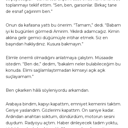
toplanmayı teklif ettim. “Sen, ben, garsonlar. Birkaç tane
de esnaf çağırırım ben.”
Onun da kafasına yattı bu önerim. “Tamam,” dedi. “Babam
iyi ki bugünleri görmedi Amirim. Yıkılırdı adamcağız. Kimin
aklına gelir gemici düğümüyle intihar etmek. Siz en
başından haklıydınız. Kusura bakmayın.”
Elimle önemli olmadığını anlatmaya çalıştım. Müsaade
istedim. “Ben de,” dedim, “bakalım neler bulabileceğim bu
konuda. Elimi sağlamlaştırmadan kimseyi açık açık
suçlayamam.”
Ben çıkarken hâlâ söyleniyordu arkamdan.
Arabaya bindim, kapıyı kapattım, emniyet kemerini taktım.
Geriye yaslandım. Gözlerimi kapattım. On saniye kadar.
Ardından anahtarı soktum, döndürdüm, motorun sesini
duydum. Radyoyu açtım. Haber dinleyecek tadım yoktu,