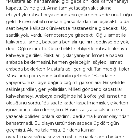
“Mustafa abi her zamanki gibi gece on ikide kahvehaneyi
kapattı. Evine gitti. Ama tam yatacağı vakit aklına
ehliyetiyle ruhsatını yazıhanesinin çekmecesinde unuttuğu
geldi. Ertesi sabah mekânı garsonlardan biri açacaktı, o da
saat beşte kalkacak üniversite hastanesine gidecekti. Üç
saatlik yolu vardı. Kemoterapiye girecekti. Oğlu İsmet ile
kalıyordu. İsmet, babasına ben alır gelirim, dediyse de yok,
dedi. Oğlu ısrar etti. Gece birlikte ehliyetle ruhsatı almaya
kahveye geldiler. Baktılar, ışıklar yanıyor. İsmet’e babası
arabada beklemesini, hemen geleceğini söyledi. İsmet
arabada beklerken Mustafa abi içeri girdi. Tanımadığı tipler.
Masalarda para yerine kullanılan jetonlar. ‘Burada ne
yapıyorsunuz,’ diye bağırıp çağırdı garsonlara. Bir şekilde
sakinleştirdiler, geri yolladılar. Milleti gönderip kapattılar
kahvehaneyi. Arabaya bindiğinde hâlâ öfkeliydi. İsmet ne
olduğunu sordu. ‘Bu saate kadar kapatmamışlar, çıkarken
işinizi bitirip çıkın demiştim. Başımıza iş açacaklar, ceza
yazacak polisler, onlara kızdım,’ dedi ama kumar olayından
bahsetmedi. Bu olayın üstünden sadece üç dört gün
geçmişti. Aklına takılmıştı. Bir daha kumar
oynatılmayacağına söz vermişti elemanlar ama bir kere