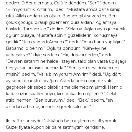
dedim. Diğer elemana, Celâl’e döndüm. “Sen?” dedim.
“Bilmiyorum ki Amirim,” dedi. “Mustafa amca bana sahip
çıktı. Allah ondan razı olsun. Babam gibi severdim. Ben
çoluk çocuğu bırakıp gidemem buralardan.” Ağlamaya
başladı. “Tamam lan,” dedim. “Zırlama. Ağlamaya gelmedik
oğlum buraya, Mustafa abinin güzelliklerini konuşmaya
geldik.” “Kim yapardı Amirim?” dedi. “Onun bana yaptığını?
Babamdı o benim.” Oğluna döndüm. “Kahveyi ne
yapacaksın?” diye sordum. “Hiç düşünmedim,” dedi.
“Devren satarım herhâlde. İsteyen, talip olan varsa üç aşağı
beş yukarı anlaşırız aramızda.” “Sen işletmeyi düşünmez
misin?” dedim. “Valla bilmiyorum Amirim,” dedi. “Üç, dört
ay sonra emekli olacağım. Aslında benim için de vakit
geçirecek bir sebep olabilir ama bilemedim şimdi. Hem o
kadar uzun saatler boyu, kim bakar kim ilgilenir?” Celal
atıldı hemen. “Ben dururum,” dedi. “Bak,” dedim, “en
azından artık düşünmene gerek kalmadı.”
İki hafta sonraydı. Dükkânda bir müşterimle laflıyorduk.
Güzel fiyata kupon bir daire satmıştım kendisine.