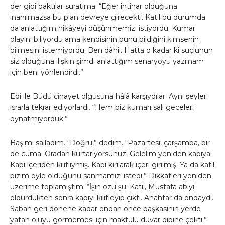
der gibi baktılar suratıma. “Eğer intihar olduğuna
inanılmazsa bu plan devreye girecekti. Katil bu durumda
da anlattığım hikâyeyi düşünmemizi istiyordu. Kumar
olayını biliyordu ama kendisinin bunu bildiğini kimsenin
bilmesini istemiyordu. Ben dâhil. Hatta o kadar ki suçlunun
siz olduğuna ilişkin şimdi anlattığım senaryoyu yazmam
için beni yönlendirdi.”
Edi ile Büdü cinayet olgusuna hâlâ karşıydılar. Aynı şeyleri
ısrarla tekrar ediyorlardı. “Hem biz kumarı salı geceleri
oynatmıyorduk.”
Başımı salladım. “Doğru,” dedim. “Pazartesi, çarşamba, bir
de cuma. Oradan kurtarıyorsunuz. Gelelim yeniden kapıya.
Kapı içeriden kilitliymiş. Kapı kırılarak içeri girilmiş. Ya da katil
bizim öyle olduğunu sanmamızı istedi.” Dikkatleri yeniden
üzerime toplamıştım. “İşin özü şu. Katil, Mustafa abiyi
öldürdükten sonra kapıyı kilitleyip çıktı. Anahtar da ondaydı.
Sabah geri dönene kadar ondan önce başkasının yerde
yatan ölüyü görmemesi için maktulü duvar dibine çekti.”