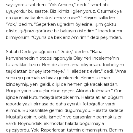
sayılıyordu sırıtırken. “Yok Amirim,” dedi. “İsmet abi
uyuyordur bu saatte. Biz ikimiz ilgileniyoruz. Oturmak ya
da oyunlara katılmak istemez misin?” Başımı salladım.
“Yok,” dedim. “Geçerken uğradım öylesine. İşim çoktu
ofiste, ışığınızı görünce bir bakayım istedim.” İnandılar mı
bilmiyorum. “Oyuna da bekleriz Amirim,” dedi peşimden.
Sabah Dede’ye uğradım. “Dede,” dedim. “Bana
kahvehanecinin otopsi raporuyla Olay Yeri İnceleme’nin
tutanakları lazım. Ben de alırım ama biliyorsun. Tövbeliyim
teşkilattan bir şey istemeye.” “Hallederiz evlat,” dedi. “Ama
senin şu parmak izi biraz gecikecek. Benim uzman
izindeymiş, yeni geldi, o işi de hemen çıkaracak aradan.
Bugün yarın sonuçlar eline geçer. Aklında kalmasın.” Gün
içinde mail kutumdaydı istediklerim. Halata atılan düğüm
raporda yazılı olmasa da daha ayrıntılı fotoğraflar vardı
elimde. Bu kesinlikle gemici düğümüydü. Halatta sadece
Mustafa abinin, oğlu İsmet’in ve garsonların parmak izleri
vardı. Boynundaki ekimozlar halatla boğulmayla
eşleşiyordu. Yok. Raporlardan tatmin olmamıştım. Benim