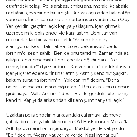
etrafındaki telaşı. Polis arabası, ambulans, meraklı kalabalık,
mekânın çevresinde birikmişti. Büroyu açmadan kalabalığa
yöneldim. İnsan sürüsünü tam ortasından yardım, sarı Olay
Yeri şeridini geçtim, açık kapıya yaklaştım, içeri girmek
üzereydim ki polis engeliyle karşılaştım. Beni tanıyan
memurlardan biri yanıma geldi. “Amirim, kimseyi
alamıyoruz, kesin talimat var. Savcı bekleniyor,” dedi.
İbrahim’di sesin sahibi. Ben de onu tanıdım. Zamanında az
iyiliğim dokunmamıştı. Fena çocuk değildir hani. “Ne
olmuş burada?” diye sordum. “Kahvehaneci,” dedi kafasıyla
içeriyi işaret ederek. “İntihar etmiş. Asmış kendini.” Şaşkın,
baktım suratına İbrahim’in. “Yok canım,” dedim. “Daha
neler. Tanımasam inanacağım da…” Beni durduran memur
girdi araya. “Valla Amirim,” dedi. “Biz de gördük. İple asmış
kendini. Kapıyı da arkasından kilitlemiş. İntihar yani, açık.”
Uzaktan polis engelinin arkasındaki çalışmayı izlemeye
çabaladım. Tanıyabildiklerimden OYİ Başkomiseri Mesut’la
Adli Tıp Uzmanı Bahri içerideydi. Maktul yerde yatıyordu.
“Ee,” dedim. “Adam yatıyor ya yerde. Nasıl intihar bu?