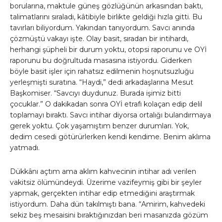
borularına, maktule güneş gözlüğünün arkasından baktı,
talimatlarını sıraladı, kâtibiyle birlikte geldiği hızla gitti. Bu
tavırları biliyordum. Yakından tanıyordum. Savcı anında
çözmüştü vakayı işte. Olay basit, sıradan bir intihardı,
herhangi şüpheli bir durum yoktu, otopsi raporunu ve OYİ
raporunu bu doğrultuda masasına istiyordu. Giderken
böyle basit işler için rahatsız edilmenin hoşnutsuzluğu
yerleşmişti suratına. “Haydi,” dedi arkadaşlarına Mesut
Başkomiser. “Savcıyı duydunuz. Burada işimiz bitti
çocuklar.” O dakikadan sonra OYİ etrafı kolaçan edip delil
toplamayı bıraktı. Savcı intihar diyorsa ortalığı bulandırmaya
gerek yoktu. Çok yaşamıştım benzer durumları. Yok,
dedim cesedi götürürlerken kendi kendime. Benim aklıma
yatmadı.
Dükkânı açtım ama aklım kahvecinin intihar adı verilen
vakitsiz ölümündeydi. Üzerime vazifeymiş gibi bir şeyler
yapmak, gerçekten intihar edip etmediğini araştırmak
istiyordum. Daha dün takılmıştı bana. “Amirim, kahvedeki
sekiz beş mesaisini bıraktığınızdan beri masanızda gözüm