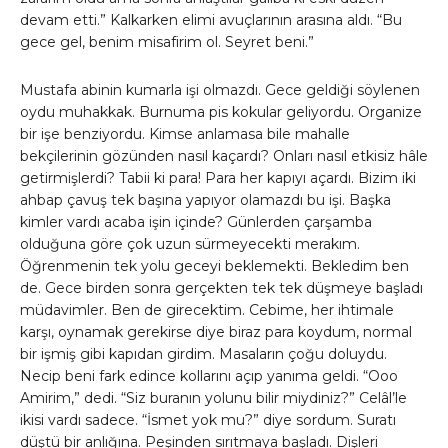
devam etti.” Kalkarken elimi avuçlarının arasına aldı. “Bu
gece gel, benim misafirim ol. Seyret beni.”
Mustafa abinin kumarla işi olmazdı. Gece geldiği söylenen
oydu muhakkak. Burnuma pis kokular geliyordu. Organize
bir işe benziyordu. Kimse anlamasa bile mahalle
bekçilerinin gözünden nasıl kaçardı? Onları nasıl etkisiz hâle
getirmişlerdi? Tabii ki para! Para her kapıyı açardı. Bizim iki
ahbap çavuş tek başına yapıyor olamazdı bu işi. Başka
kimler vardı acaba işin içinde? Günlerden çarşamba
olduğuna göre çok uzun sürmeyecekti merakım.
Öğrenmenin tek yolu geceyi beklemekti. Bekledim ben
de. Gece birden sonra gerçekten tek tek düşmeye başladı
müdavimler. Ben de girecektim. Cebime, her ihtimale
karşı, oynamak gerekirse diye biraz para koydum, normal
bir işmiş gibi kapıdan girdim. Masaların çoğu doluydu.
Necip beni fark edince kollarını açıp yanıma geldi. “Ooo
Amirim,” dedi. “Siz buranın yolunu bilir miydiniz?” Celâl’le
ikisi vardı sadece. “İsmet yok mu?” diye sordum. Suratı
düştü bir anlığına. Peşinden sırıtmaya başladı. Dişleri