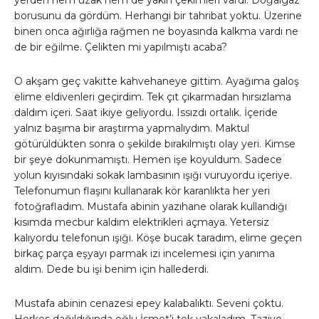
borusunu da gördüm. Herhangi bir tahribat yoktu. Üzerine
binen onca ağırlığa rağmen ne boyasında kalkma vardı ne
de bir eğilme. Çelikten mi yapılmıştı acaba?
O akşam geç vakitte kahvehaneye gittim. Ayağıma galoş
elime eldivenleri geçirdim. Tek çıt çıkarmadan hırsızlama
daldım içeri. Saat ikiye geliyordu. Issızdı ortalık. İçeride
yalnız başıma bir araştırma yapmalıydım. Maktul
götürüldükten sonra o şekilde bırakılmıştı olay yeri. Kimse
bir şeye dokunmamıştı. Hemen işe koyuldum. Sadece
yolun kıyısındaki sokak lambasının ışığı vuruyordu içeriye.
Telefonumun flaşını kullanarak kör karanlıkta her yeri
fotoğrafladım. Mustafa abinin yazıhane olarak kullandığı
kısımda mecbur kaldım elektrikleri açmaya. Yetersiz
kalıyordu telefonun ışığı. Köşe bucak taradım, elime geçen
birkaç parça eşyayı parmak izi incelemesi için yanıma
aldım. Dede bu işi benim için hallederdi.
Mustafa abinin cenazesi epey kalabalıktı. Seveni çoktu.
Herkes dağıldığında oğlu İsmet’i tek yakaladım. Taziye