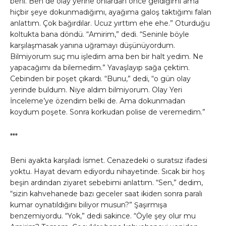
beni. Ben de olay yerine onlardan önce geldiğimi ama
hiçbir şeye dokunmadığımı, ayağıma galoş taktığımı falan
anlattım. Çok bağırdılar. Ucuz yırttım ehe ehe.” Oturduğu
koltukta bana döndü. “Amirim,” dedi. “Seninle böyle
karşılaşmasak yanına uğramayı düşünüyordum.
Bilmiyorum suç mu işledim ama ben bir halt yedim. Ne
yapacağımı da bilemedim.” Yavaşlayıp sağa çektim.
Cebinden bir poşet çıkardı. “Bunu,” dedi, “o gün olay
yerinde buldum. Niye aldım bilmiyorum. Olay Yeri
İnceleme’ye özendim belki de. Ama dokunmadan
koydum poşete. Sonra korkudan polise de veremedim.”
***
Beni ayakta karşıladı İsmet. Cenazedeki o suratsız ifadesi
yoktu. Hayat devam ediyordu nihayetinde. Sıcak bir hoş
beşin ardından ziyaret sebebimi anlattım. “Sen,” dedim,
“sizin kahvehanede bazı geceler saat ikiden sonra paralı
kumar oynatıldığını biliyor musun?” Şaşırmışa
benzemiyordu. “Yok,” dedi sakince. “Öyle şey olur mu