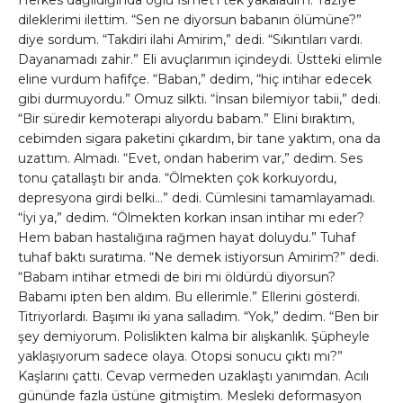
dileklerimi ilettim. “Sen ne diyorsun babanın ölümüne?”
diye sordum. “Takdiri ilahi Amirim,” dedi. “Sıkıntıları vardı.
Dayanamadı zahir.” Eli avuçlarımın içindeydi. Üstteki elimle
eline vurdum hafifçe. “Baban,” dedim, “hiç intihar edecek
gibi durmuyordu.” Omuz silkti. “İnsan bilemiyor tabii,” dedi.
“Bir süredir kemoterapi alıyordu babam.” Elini bıraktım,
cebimden sigara paketini çıkardım, bir tane yaktım, ona da
uzattım. Almadı. “Evet, ondan haberim var,” dedim. Ses
tonu çatallaştı bir anda. “Ölmekten çok korkuyordu,
depresyona girdi belki…” dedi. Cümlesini tamamlayamadı.
“İyi ya,” dedim. “Ölmekten korkan insan intihar mı eder?
Hem baban hastalığına rağmen hayat doluydu.” Tuhaf
tuhaf baktı suratıma. “Ne demek istiyorsun Amirim?” dedi.
“Babam intihar etmedi de biri mi öldürdü diyorsun?
Babamı ipten ben aldım. Bu ellerimle.” Ellerini gösterdi.
Titriyorlardı. Başımı iki yana salladım. “Yok,” dedim. “Ben bir
şey demiyorum. Polislikten kalma bir alışkanlık. Şüpheyle
yaklaşıyorum sadece olaya. Otopsi sonucu çıktı mı?”
Kaşlarını çattı. Cevap vermeden uzaklaştı yanımdan. Acılı
gününde fazla üstüne gitmiştim. Mesleki deformasyon