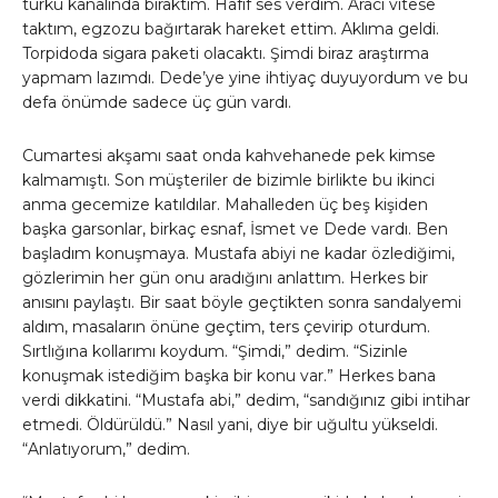
türkü kanalında bıraktım. Hafif ses verdim. Aracı vitese
taktım, egzozu bağırtarak hareket ettim. Aklıma geldi.
Torpidoda sigara paketi olacaktı. Şimdi biraz araştırma
yapmam lazımdı. Dede’ye yine ihtiyaç duyuyordum ve bu
defa önümde sadece üç gün vardı.
Cumartesi akşamı saat onda kahvehanede pek kimse
kalmamıştı. Son müşteriler de bizimle birlikte bu ikinci
anma gecemize katıldılar. Mahalleden üç beş kişiden
başka garsonlar, birkaç esnaf, İsmet ve Dede vardı. Ben
başladım konuşmaya. Mustafa abiyi ne kadar özlediğimi,
gözlerimin her gün onu aradığını anlattım. Herkes bir
anısını paylaştı. Bir saat böyle geçtikten sonra sandalyemi
aldım, masaların önüne geçtim, ters çevirip oturdum.
Sırtlığına kollarımı koydum. “Şimdi,” dedim. “Sizinle
konuşmak istediğim başka bir konu var.” Herkes bana
verdi dikkatini. “Mustafa abi,” dedim, “sandığınız gibi intihar
etmedi. Öldürüldü.” Nasıl yani, diye bir uğultu yükseldi.
“Anlatıyorum,” dedim.