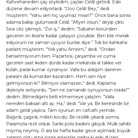
Kahvehaneden çay söyledim, çayları Celâl getirdi. Eski
düzene devam ediyorlardı. “Ooo Celâl Bey,” dedi
müşterim. “Yahu sen hiç uyumaz mısın?” Önce bana sonra
adama bakıp gülümsedi Celâl. “Afiyet olsun,” deyip çıktı.
Sesi cılız çıkmıştı. “Zor iş,” dedim. “Sabahın köründen
gecenin on ikisine kadar çalışıyor çocuklar. Ben bile merak
ediyorum ne zaman uyuyor bunlar diye.” Tok bir kahkaha
patlattı müşterim. “Yok yahu Amirim,” dedi. “Ondan
bahsetmiyorum ben. Pazartesi, çarşamba ve cuma
geceleri saat ikiden dörde kadar mekânda al takke ver
külah, paralı kumar oynanıyor. Valla bu aldığım dairenin
parasını da kumardan kazandım. Hem sen niye
gelmiyorsun ki? Bilmiyor olamazsın,” dedi. Kaplama
dişleriyle sırıtıyordu. “Sen ne zamandır oynuyorsun orada?”
dedim. Bilmediğimi belli etmemeye çalıştım. “Valla
nereden baksan altı ay. Ha,” dedi. “Var ya. Bir keresinde bir
adam geldi yaşlıca. Tam oyunun en cafcaflı yerinde.
Bağırdı, çağırdı, milleti kovdu. Bir rezillik çıkardı sorma.
Paramızla rezil olduk. Sanki polis baskını gibiydi. Mülk sahibi
miymiş neymiş. O ara bir hafta kadar gece açılmadı, büyük
zararım oldu ama sonra anlaştılar galiba ki eski düzen