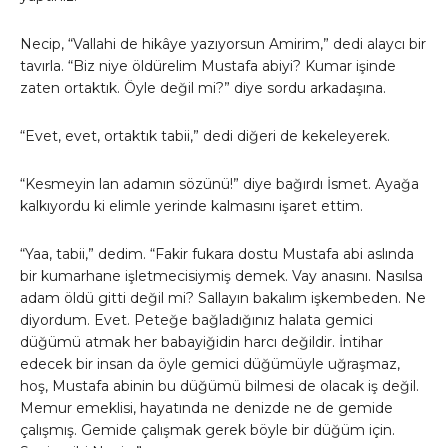
Necip, “Vallahi de hikâye yazıyorsun Amirim,” dedi alaycı bir
tavırla. “Biz niye öldürelim Mustafa abiyi? Kumar işinde
zaten ortaktık. Öyle değil mi?” diye sordu arkadaşına.
“Evet, evet, ortaktık tabii,” dedi diğeri de kekeleyerek.
“Kesmeyin lan adamın sözünü!” diye bağırdı İsmet. Ayağa
kalkıyordu ki elimle yerinde kalmasını işaret ettim.
“Yaa, tabii,” dedim. “Fakir fukara dostu Mustafa abi aslında
bir kumarhane işletmecisiymiş demek. Vay anasını. Nasılsa
adam öldü gitti değil mi? Sallayın bakalım işkembeden. Ne
diyordum. Evet. Peteğe bağladığınız halata gemici
düğümü atmak her babayiğidin harcı değildir. İntihar
edecek bir insan da öyle gemici düğümüyle uğraşmaz,
hoş, Mustafa abinin bu düğümü bilmesi de olacak iş değil.
Memur emeklisi, hayatında ne denizde ne de gemide
çalışmış. Gemide çalışmak gerek böyle bir düğüm için.