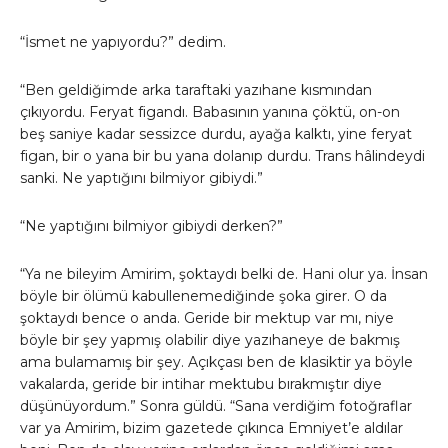
“İsmet ne yapıyordu?” dedim.
“Ben geldiğimde arka taraftaki yazıhane kısmından
çıkıyordu. Feryat figandı. Babasının yanına çöktü, on-on
beş saniye kadar sessizce durdu, ayağa kalktı, yine feryat
figan, bir o yana bir bu yana dolanıp durdu. Trans hâlindeydi
sanki. Ne yaptığını bilmiyor gibiydi.”
“Ne yaptığını bilmiyor gibiydi derken?”
“Ya ne bileyim Amirim, şoktaydı belki de. Hani olur ya. İnsan
böyle bir ölümü kabullenemediğinde şoka girer. O da
şoktaydı bence o anda. Geride bir mektup var mı, niye
böyle bir şey yapmış olabilir diye yazıhaneye de bakmış
ama bulamamış bir şey. Açıkçası ben de klasiktir ya böyle
vakalarda, geride bir intihar mektubu bırakmıştır diye
düşünüyordum.” Sonra güldü. “Sana verdiğim fotoğraflar
var ya Amirim, bizim gazetede çıkınca Emniyet’e aldılar