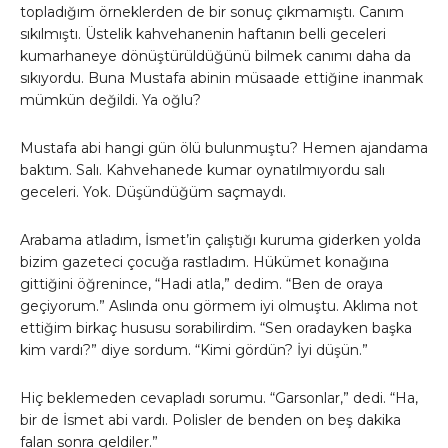
topladığım örneklerden de bir sonuç çıkmamıştı. Canım
sıkılmıştı. Üstelik kahvehanenin haftanın belli geceleri
kumarhaneye dönüştürüldüğünü bilmek canımı daha da
sıkıyordu. Buna Mustafa abinin müsaade ettiğine inanmak
mümkün değildi. Ya oğlu?
Mustafa abi hangi gün ölü bulunmuştu? Hemen ajandama
baktım. Salı. Kahvehanede kumar oynatılmıyordu salı
geceleri. Yok. Düşündüğüm saçmaydı.
Arabama atladım, İsmet’in çalıştığı kuruma giderken yolda
bizim gazeteci çocuğa rastladım. Hükümet konağına
gittiğini öğrenince, “Hadi atla,” dedim. “Ben de oraya
geçiyorum.” Aslında onu görmem iyi olmuştu. Aklıma not
ettiğim birkaç hususu sorabilirdim. “Sen oradayken başka
kim vardı?” diye sordum. “Kimi gördün? İyi düşün.”
Hiç beklemeden cevapladı sorumu. “Garsonlar,” dedi. “Ha,
bir de İsmet abi vardı. Polisler de benden on beş dakika
falan sonra geldiler.”