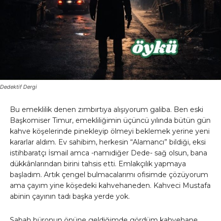
Dedektif Dergi
Bu emeklilik denen zımbırtıya alışıyorum galiba. Ben eski
Başkomiser Timur, emekliliğimin üçüncü yılında bütün gün
kahve köşelerinde pinekleyip ölmeyi beklemek yerine yeni
kararlar aldım. Ev sahibim, herkesin “Alamancı” bildiği, eksi
istihbaratçı İsmail amca -namıdiğer Dede- sağ olsun, bana
dükkânlarından birini tahsis etti. Emlakçılık yapmaya
başladım. Artık çengel bulmacalarımı ofisimde çözüyorum
ama çayım yine köşedeki kahvehaneden. Kahveci Mustafa
abinin çayının tadı başka yerde yok.
Sabah büronun önüne geldiğimde gördüm kahvehane