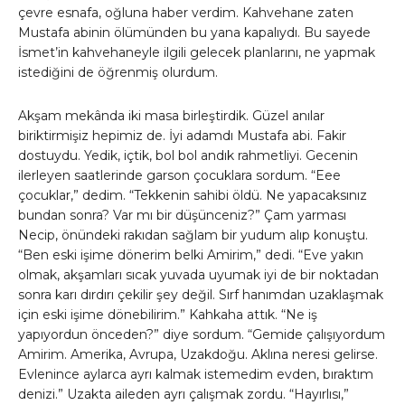
çevre esnafa, oğluna haber verdim. Kahvehane zaten
Mustafa abinin ölümünden bu yana kapalıydı. Bu sayede
İsmet’in kahvehaneyle ilgili gelecek planlarını, ne yapmak
istediğini de öğrenmiş olurdum.
Akşam mekânda iki masa birleştirdik. Güzel anılar
biriktirmişiz hepimiz de. İyi adamdı Mustafa abi. Fakir
dostuydu. Yedik, içtik, bol bol andık rahmetliyi. Gecenin
ilerleyen saatlerinde garson çocuklara sordum. “Eee
çocuklar,” dedim. “Tekkenin sahibi öldü. Ne yapacaksınız
bundan sonra? Var mı bir düşünceniz?” Çam yarması
Necip, önündeki rakıdan sağlam bir yudum alıp konuştu.
“Ben eski işime dönerim belki Amirim,” dedi. “Eve yakın
olmak, akşamları sıcak yuvada uyumak iyi de bir noktadan
sonra karı dırdırı çekilir şey değil. Sırf hanımdan uzaklaşmak
için eski işime dönebilirim.” Kahkaha attık. “Ne iş
yapıyordun önceden?” diye sordum. “Gemide çalışıyordum
Amirim. Amerika, Avrupa, Uzakdoğu. Aklına neresi gelirse.
Evlenince aylarca ayrı kalmak istemedim evden, bıraktım
denizi.” Uzakta aileden ayrı çalışmak zordu. “Hayırlısı,”