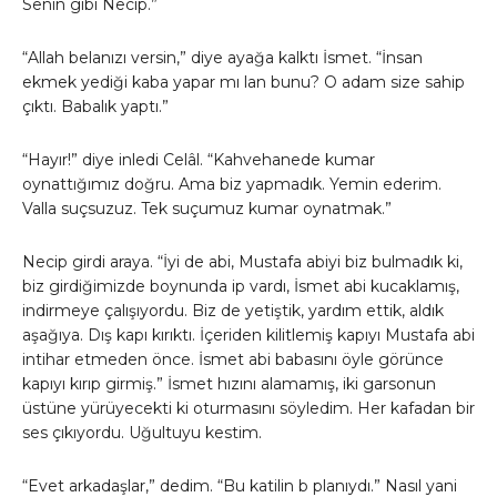
Senin gibi Necip.”
“Allah belanızı versin,” diye ayağa kalktı İsmet. “İnsan
ekmek yediği kaba yapar mı lan bunu? O adam size sahip
çıktı. Babalık yaptı.”
“Hayır!” diye inledi Celâl. “Kahvehanede kumar
oynattığımız doğru. Ama biz yapmadık. Yemin ederim.
Valla suçsuzuz. Tek suçumuz kumar oynatmak.”
Necip girdi araya. “İyi de abi, Mustafa abiyi biz bulmadık ki,
biz girdiğimizde boynunda ip vardı, İsmet abi kucaklamış,
indirmeye çalışıyordu. Biz de yetiştik, yardım ettik, aldık
aşağıya. Dış kapı kırıktı. İçeriden kilitlemiş kapıyı Mustafa abi
intihar etmeden önce. İsmet abi babasını öyle görünce
kapıyı kırıp girmiş.” İsmet hızını alamamış, iki garsonun
üstüne yürüyecekti ki oturmasını söyledim. Her kafadan bir
ses çıkıyordu. Uğultuyu kestim.
“Evet arkadaşlar,” dedim. “Bu katilin b planıydı.” Nasıl yani