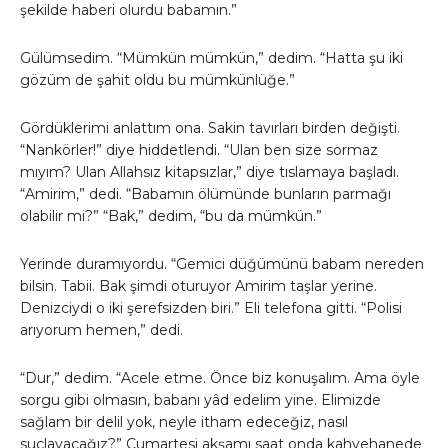
şekilde haberi olurdu babamın.”
Gülümsedim. “Mümkün mümkün,” dedim. “Hatta şu iki
gözüm de şahit oldu bu mümkünlüğe.”
Gördüklerimi anlattım ona. Sakin tavırları birden değişti.
“Nankörler!” diye hiddetlendi. “Ulan ben size sormaz
mıyım? Ulan Allahsız kitapsızlar,” diye tıslamaya başladı.
“Amirim,” dedi. “Babamın ölümünde bunların parmağı
olabilir mi?” “Bak,” dedim, “bu da mümkün.”
Yerinde duramıyordu. “Gemici düğümünü babam nereden
bilsin. Tabii. Bak şimdi oturuyor Amirim taşlar yerine.
Denizciydi o iki şerefsizden biri.” Eli telefona gitti. “Polisi
arıyorum hemen,” dedi.
“Dur,” dedim. “Acele etme. Önce biz konuşalım. Ama öyle
sorgu gibi olmasın, babanı yâd edelim yine. Elimizde
sağlam bir delil yok, neyle itham edeceğiz, nasıl
suçlayacağız?” Cumartesi akşamı saat onda kahvehanede