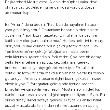
Başkomiseri Mesut varsa. Ailenin de şüpheli vaka itirazı
olmayınca… Böylelikle intihar damgası vuruldu, dosya
açılmadan kapatıldı.”
Bir “Ama…” daha dedim. “Katil burada hayatının hatasını
yaptığını bilmiyordu.” Oturanların hepsine birden diktim
gözlerimi. “Tabii, bizim gazeteci Emrullah’ın da payı var
katilin kim olduğunu bulmamda.” Herkes nefesini tutmuş,
dinliyordu. “Olay yerinde onun çektiği fotoğraflarla Olay
Yeri İnceleme’nin çektiği fotoğrafların hatta benim
çektiklerimin uyuşmadığını fark ettim. Çok ince bir detay
belki. Tekrar tekrar en az yüz kez bakmam gerekti
önümde sırıtan ayrıntıyı görebilmem için. Emrullah’ın
çektiği ilk fotoğraflarda maktulün yanında, yerde bir tespih
görünüyor. Ama aynı tespihe ilişkin bizim çektiklerimizde
hiçbir iz yok. O fotoğrafları çektiğinde içeride sadece
Emrullah ve garsonlar var. Tespih Mustafa abinin değildi,
çünkü onun tespih sevmediğini hepimiz biliyoruz. Evet. Bu
birinci detay. İkinci detaya gelince. Olayda kullanılan halat
bizzat Mustafa abi tarafından internet üzerinden sipariş