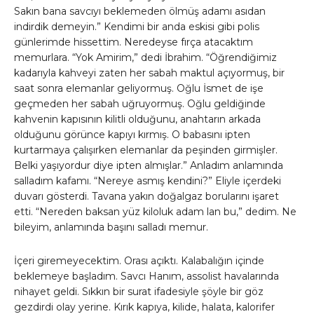
Sakın bana savcıyı beklemeden ölmüş adamı asıdan
indirdik demeyin.” Kendimi bir anda eskisi gibi polis
günlerimde hissettim. Neredeyse fırça atacaktım
memurlara. “Yok Amirim,” dedi İbrahim. “Öğrendiğimiz
kadarıyla kahveyi zaten her sabah maktul açıyormuş, bir
saat sonra elemanlar geliyormuş. Oğlu İsmet de işe
geçmeden her sabah uğruyormuş. Oğlu geldiğinde
kahvenin kapısının kilitli olduğunu, anahtarın arkada
olduğunu görünce kapıyı kırmış. O babasını ipten
kurtarmaya çalışırken elemanlar da peşinden girmişler.
Belki yaşıyordur diye ipten almışlar.” Anladım anlamında
salladım kafamı. “Nereye asmış kendini?” Eliyle içerdeki
duvarı gösterdi. Tavana yakın doğalgaz borularını işaret
etti. “Nereden baksan yüz kiloluk adam lan bu,” dedim. Ne
bileyim, anlamında başını salladı memur.
İçeri giremeyecektim. Orası açıktı. Kalabalığın içinde
beklemeye başladım. Savcı Hanım, assolist havalarında
nihayet geldi. Sıkkın bir surat ifadesiyle şöyle bir göz
gezdirdi olay yerine. Kırık kapıya, kilide, halata, kalorifer