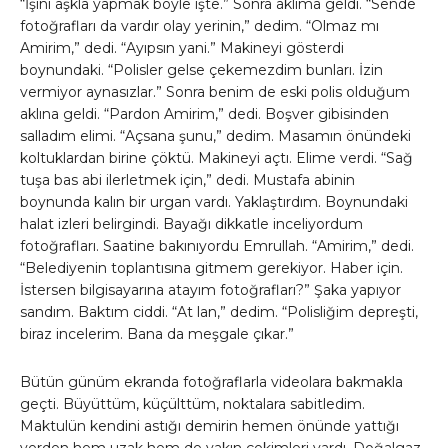
“İşini aşkla yapmak böyle işte.” Sonra aklıma geldi. “Sende
fotoğrafları da vardır olay yerinin,” dedim. “Olmaz mı
Amirim,” dedi. “Ayıpsın yani.” Makineyi gösterdi
boynundaki. “Polisler gelse çekemezdim bunları. İzin
vermiyor aynasızlar.” Sonra benim de eski polis olduğum
aklına geldi. “Pardon Amirim,” dedi. Boşver gibisinden
salladım elimi. “Açsana şunu,” dedim. Masamın önündeki
koltuklardan birine çöktü. Makineyi açtı. Elime verdi. “Sağ
tuşa bas abi ilerletmek için,” dedi. Mustafa abinin
boynunda kalın bir urgan vardı. Yaklaştırdım. Boynundaki
halat izleri belirgindi. Bayağı dikkatle inceliyordum
fotoğrafları. Saatine bakınıyordu Emrullah. “Amirim,” dedi.
“Belediyenin toplantısına gitmem gerekiyor. Haber için.
İstersen bilgisayarına atayım fotoğrafları?” Şaka yapıyor
sandım. Baktım ciddi. “At lan,” dedim. “Polisliğim depreşti,
biraz incelerim. Bana da meşgale çıkar.”
Bütün günüm ekranda fotoğraflarla videolara bakmakla
geçti. Büyüttüm, küçülttüm, noktalara sabitledim.
Maktulün kendini astığı demirin hemen önünde yattığı
yerden hem uzak hem de yakın çekimleri vardı. Doğalgaz