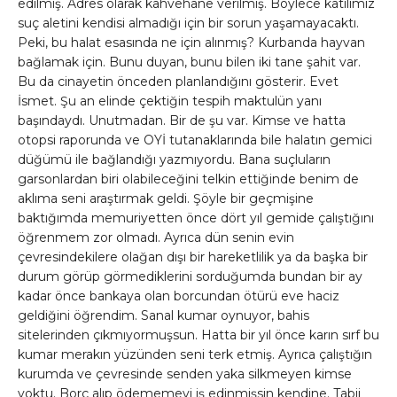
edilmiş. Adres olarak kahvehane verilmiş. Böylece katilimiz
suç aletini kendisi almadığı için bir sorun yaşamayacaktı.
Peki, bu halat esasında ne için alınmış? Kurbanda hayvan
bağlamak için. Bunu duyan, bunu bilen iki tane şahit var.
Bu da cinayetin önceden planlandığını gösterir. Evet
İsmet. Şu an elinde çektiğin tespih maktulün yanı
başındaydı. Unutmadan. Bir de şu var. Kimse ve hatta
otopsi raporunda ve OYİ tutanaklarında bile halatın gemici
düğümü ile bağlandığı yazmıyordu. Bana suçluların
garsonlardan biri olabileceğini telkin ettiğinde benim de
aklıma seni araştırmak geldi. Şöyle bir geçmişine
baktığımda memuriyetten önce dört yıl gemide çalıştığını
öğrenmem zor olmadı. Ayrıca dün senin evin
çevresindekilere olağan dışı bir hareketlilik ya da başka bir
durum görüp görmediklerini sorduğumda bundan bir ay
kadar önce bankaya olan borcundan ötürü eve haciz
geldiğini öğrendim. Sanal kumar oynuyor, bahis
sitelerinden çıkmıyormuşsun. Hatta bir yıl önce karın sırf bu
kumar merakın yüzünden seni terk etmiş. Ayrıca çalıştığın
kurumda ve çevresinde senden yaka silkmeyen kimse
yoktu. Borç alıp ödememeyi iş edinmişsin kendine. Tabii