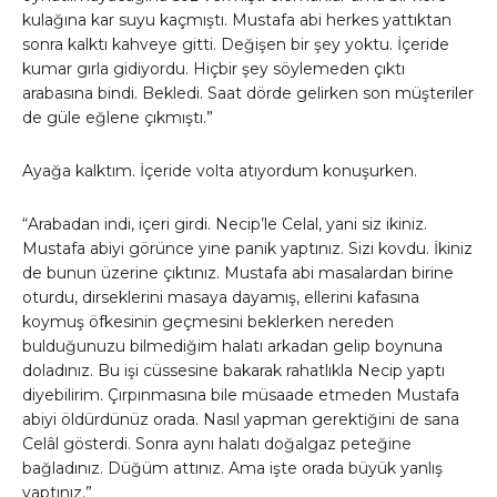
kulağına kar suyu kaçmıştı. Mustafa abi herkes yattıktan
sonra kalktı kahveye gitti. Değişen bir şey yoktu. İçeride
kumar gırla gidiyordu. Hiçbir şey söylemeden çıktı
arabasına bindi. Bekledi. Saat dörde gelirken son müşteriler
de güle eğlene çıkmıştı.”
Ayağa kalktım. İçeride volta atıyordum konuşurken.
“Arabadan indi, içeri girdi. Necip’le Celal, yani siz ikiniz.
Mustafa abiyi görünce yine panik yaptınız. Sizi kovdu. İkiniz
de bunun üzerine çıktınız. Mustafa abi masalardan birine
oturdu, dirseklerini masaya dayamış, ellerini kafasına
koymuş öfkesinin geçmesini beklerken nereden
bulduğunuzu bilmediğim halatı arkadan gelip boynuna
doladınız. Bu işi cüssesine bakarak rahatlıkla Necip yaptı
diyebilirim. Çırpınmasına bile müsaade etmeden Mustafa
abiyi öldürdünüz orada. Nasıl yapman gerektiğini de sana
Celâl gösterdi. Sonra aynı halatı doğalgaz peteğine
bağladınız. Düğüm attınız. Ama işte orada büyük yanlış
yaptınız.”