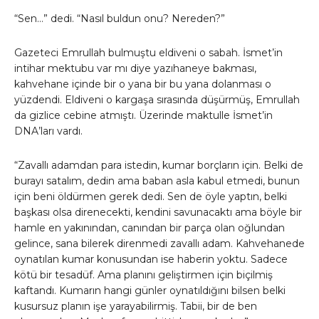
“Sen…” dedi. “Nasıl buldun onu? Nereden?”
Gazeteci Emrullah bulmuştu eldiveni o sabah. İsmet’in
intihar mektubu var mı diye yazıhaneye bakması,
kahvehane içinde bir o yana bir bu yana dolanması o
yüzdendi. Eldiveni o kargaşa sırasında düşürmüş, Emrullah
da gizlice cebine atmıştı. Üzerinde maktulle İsmet’in
DNA’ları vardı.
“Zavallı adamdan para istedin, kumar borçların için. Belki de
burayı satalım, dedin ama baban asla kabul etmedi, bunun
için beni öldürmen gerek dedi. Sen de öyle yaptın, belki
başkası olsa direnecekti, kendini savunacaktı ama böyle bir
hamle en yakınından, canından bir parça olan oğlundan
gelince, sana bilerek direnmedi zavallı adam. Kahvehanede
oynatılan kumar konusundan ise haberin yoktu. Sadece
kötü bir tesadüf. Ama planını geliştirmen için biçilmiş
kaftandı. Kumarın hangi günler oynatıldığını bilsen belki
kusursuz planın işe yarayabilirmiş. Tabii, bir de ben