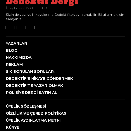
Dedektif Dergi
İpuçlarını Takip Edin!
Sizin de yazı ve hikayeleriniz Dedektif'te yayınlanabilir. Bilgi almak için
tıklayınız.
YAZARLAR
BLOG
HAKKIMIZDA
REKLAM
SIK SORULAN SORULAR:
DEDEKTIF’E HIKAYE GÖNDERMEK
DEDEKTIF’TE YAZAR OLMAK
POLISIYE DERGI SATIN AL
ÜYELIK SÖZLEŞMESI
GIZLILIK VE ÇEREZ POLITIKASI
ÜYELIK AYDINLATMA METNI
KÜNYE