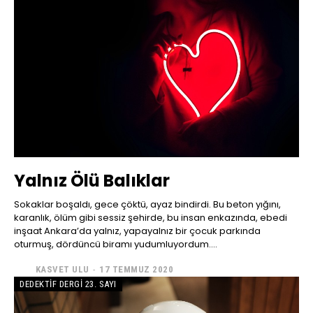
Yalnız Ölü Balıklar
Sokaklar boşaldı, gece çöktü, ayaz bindirdi. Bu beton yığını,
karanlık, ölüm gibi sessiz şehirde, bu insan enkazında, ebedi
inşaat Ankara’da yalnız, yapayalnız bir çocuk parkında
oturmuş, dördüncü biramı yudumluyordum....
KASVET ULU
-
17 TEMMUZ 2020
DEDEKTIF DERGI 23. SAYI