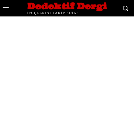
Dedektif Dergi
İPUÇLARINI TAKİP EDİN!