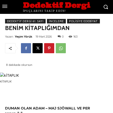
Dedektif Dergi
İPUÇLARINI TAKİP EDİN!
DEDEKTIF DERGI 61. SAYI
İNCELEME
POLISIYE EDEBIYAT
BENİM KİTAPLIĞIMDAN
Yazan:
Yeşim Yörük
19 Mart 2026
0
163
8
dakikada okursun
KİTAPLIK
DUMAN OLAN ADAM – MAJ SJÖWALL VE PER