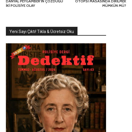
DANYAL PEYGAMBER’İN ÇÖZDÜĞÜ
OTOPSİ MASASINDA DİRİLMEK
İKİ POLİSİYE OLAY
MÜMKÜN MÜ?
Yeni Sayı Çıktı! Tıkla & Ücretsiz Oku