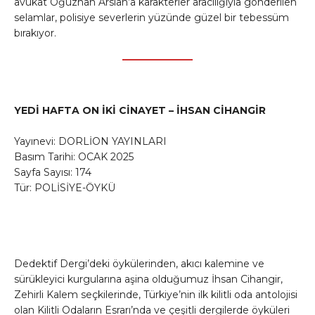
avukat Oğuzhan Arslan’a karakterler aracılığıyla gönderilen
selamlar, polisiye severlerin yüzünde güzel bir tebessüm
bırakıyor.
YEDİ HAFTA ON İKİ CİNAYET – İHSAN CİHANGİR
Yayınevi: DORLİON YAYINLARI
Basım Tarihi: OCAK 2025
Sayfa Sayısı: 174
Tür: POLİSİYE-ÖYKÜ
Dedektif Dergi’deki öykülerinden, akıcı kalemine ve
sürükleyici kurgularına aşina olduğumuz İhsan Cihangir,
Zehirli Kalem seçkilerinde, Türkiye’nin ilk kilitli oda antolojisi
olan Kilitli Odaların Esrarı’nda ve çeşitli dergilerde öyküleri