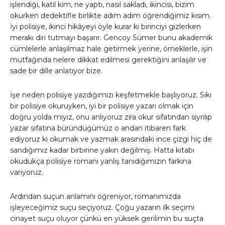
işlendiği, katil kim, ne yaptı, nasıl sakladı, ikincisi, bizim
okurken dedektifle birlikte adım adım öğrendiğimiz kısım.
İyi polisiye, ikinci hikâyeyi öyle kurar ki birinciyi gizlerken
merakı diri tutmayı başarır. Gencoy Sümer bunu akademik
cümlelerle anlaşılmaz hale getirmek yerine, örneklerle, işin
mutfağında nelere dikkat edilmesi gerektiğini anlaşılır ve
sade bir dille anlatıyor bize.
İşe neden polisiye yazdığımızı keşfetmekle başlıyoruz. Sıkı
bir polisiye okuruyken, iyi bir polisiye yazarı olmak için
doğru yolda mıyız, onu anlıyoruz zira okur sıfatından sıyrılıp
yazar sıfatına büründüğümüz o andan itibaren fark
ediyoruz ki okumak ve yazmak arasındaki ince çizgi hiç de
sandığımız kadar birbirine yakın değilmiş. Hatta kitabı
okudukça polisiye romanı yanlış tanıdığımızın farkına
varıyoruz.
Ardından suçun anlamını öğreniyor, romanımızda
işleyeceğimiz suçu seçiyoruz. Çoğu yazarın ilk seçimi
cinayet suçu oluyor çünkü en yüksek gerilimin bu suçta