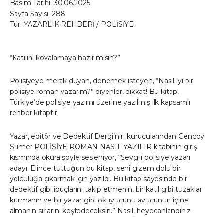
Basım Tarihi: 30.06.2025
Sayfa Sayısı: 288
Tür: YAZARLIK REHBERİ / POLİSİYE
“Katilini kovalamaya hazır mısın?”
Polisiyeye merak duyan, denemek isteyen, “Nasıl iyi bir
polisiye roman yazarım?” diyenler, dikkat! Bu kitap,
Türkiye’de polisiye yazımı üzerine yazılmış ilk kapsamlı
rehber kitaptır.
Yazar, editör ve Dedektif Dergi’nin kurucularından Gencoy
Sümer POLİSİYE ROMAN NASIL YAZILIR kitabının giriş
kısmında okura şöyle sesleniyor, “Sevgili polisiye yazarı
adayı. Elinde tuttuğun bu kitap, seni gizem dolu bir
yolculuğa çıkarmak için yazıldı. Bu kitap sayesinde bir
dedektif gibi ipuçlarını takip etmenin, bir katil gibi tuzaklar
kurmanın ve bir yazar gibi okuyucunu avucunun içine
almanın sırlarını keşfedeceksin.” Nasıl, heyecanlandınız