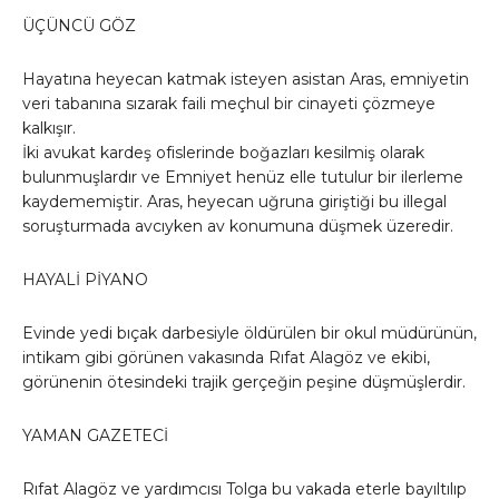
ÜÇÜNCÜ GÖZ
Hayatına heyecan katmak isteyen asistan Aras, emniyetin
veri tabanına sızarak faili meçhul bir cinayeti çözmeye
kalkışır.
İki avukat kardeş ofislerinde boğazları kesilmiş olarak
bulunmuşlardır ve Emniyet henüz elle tutulur bir ilerleme
kaydememiştir. Aras, heyecan uğruna giriştiği bu illegal
soruşturmada avcıyken av konumuna düşmek üzeredir.
HAYALİ PİYANO
Evinde yedi bıçak darbesiyle öldürülen bir okul müdürünün,
intikam gibi görünen vakasında Rıfat Alagöz ve ekibi,
görünenin ötesindeki trajik gerçeğin peşine düşmüşlerdir.
YAMAN GAZETECİ
Rıfat Alagöz ve yardımcısı Tolga bu vakada eterle bayıltılıp