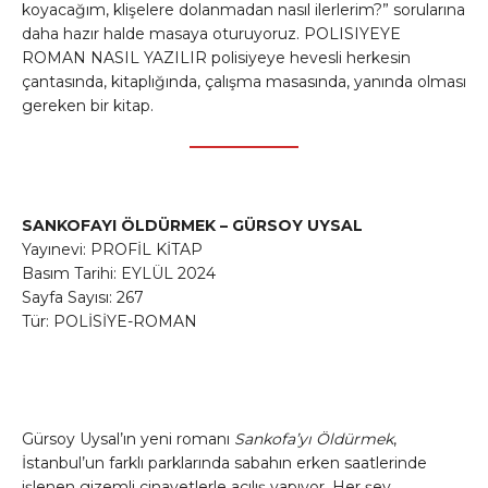
koyacağım, klişelere dolanmadan nasıl ilerlerim?” sorularına
daha hazır halde masaya oturuyoruz. POLISIYEYE
ROMAN NASIL YAZILIR polisiyeye hevesli herkesin
çantasında, kitaplığında, çalışma masasında, yanında olması
gereken bir kitap.
SANKOFAYI ÖLDÜRMEK – GÜRSOY UYSAL
Yayınevi: PROFİL KİTAP
Basım Tarihi: EYLÜL 2024
Sayfa Sayısı: 267
Tür: POLİSİYE-ROMAN
Gürsoy Uysal’ın yeni romanı
Sankofa’yı Öldürmek
,
İstanbul’un farklı parklarında sabahın erken saatlerinde
işlenen gizemli cinayetlerle açılış yapıyor. Her şey,