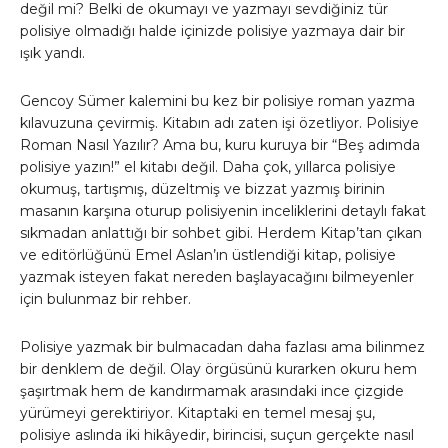
değil mi? Belki de okumayı ve yazmayı sevdiğiniz tür
polisiye olmadığı halde içinizde polisiye yazmaya dair bir
ışık yandı.
Gencoy Sümer kalemini bu kez bir polisiye roman yazma
kılavuzuna çevirmiş. Kitabın adı zaten işi özetliyor. Polisiye
Roman Nasıl Yazılır? Ama bu, kuru kuruya bir “Beş adımda
polisiye yazın!” el kitabı değil. Daha çok, yıllarca polisiye
okumuş, tartışmış, düzeltmiş ve bizzat yazmış birinin
masanın karşına oturup polisiyenin inceliklerini detaylı fakat
sıkmadan anlattığı bir sohbet gibi. Herdem Kitap’tan çıkan
ve editörlüğünü Emel Aslan’ın üstlendiği kitap, polisiye
yazmak isteyen fakat nereden başlayacağını bilmeyenler
için bulunmaz bir rehber.
Polisiye yazmak bir bulmacadan daha fazlası ama bilinmez
bir denklem de değil. Olay örgüsünü kurarken okuru hem
şaşırtmak hem de kandırmamak arasındaki ince çizgide
yürümeyi gerektiriyor. Kitaptaki en temel mesaj şu,
polisiye aslında iki hikâyedir, birincisi, suçun gerçekte nasıl