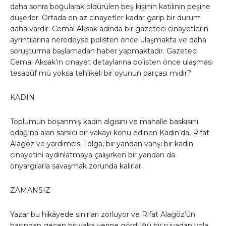
daha sonra boğularak öldürülen beş kişinin katilinin peşine
düşerler. Ortada en az cinayetler kadar garip bir durum
daha vardır. Cemal Aksak adında bir gazeteci cinayetlerin
ayrıntılarına neredeyse polisten önce ulaşmakta ve daha
soruşturma başlamadan haber yapmaktadır. Gazeteci
Cemal Aksak’ın cinayet detaylarına polisten önce ulaşması
tesadüf mü yoksa tehlikeli bir oyunun parçası mıdır?
KADIN
Toplumun boşanmış kadın algısını ve mahalle baskısını
odağına alan sarsıcı bir vakayı konu edinen Kadın’da, Rıfat
Alagöz ve yardımcısı Tolga, bir yandan vahşi bir kadın
cinayetini aydınlatmaya çalışırken bir yandan da
önyargılarla savaşmak zorunda kalırlar.
ZAMANSIZ
Yazar bu hikâyede sınırları zorluyor ve Rıfat Alagöz’ün
başından geçen bir vaka yerine gördüğü bir rüyadan yola