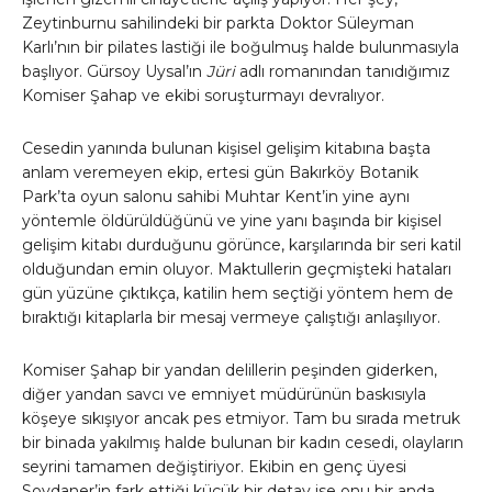
Zeytinburnu sahilindeki bir parkta Doktor Süleyman
Karlı’nın bir pilates lastiği ile boğulmuş halde bulunmasıyla
başlıyor. Gürsoy Uysal’ın
Jüri
adlı romanından tanıdığımız
Komiser Şahap ve ekibi soruşturmayı devralıyor.
Cesedin yanında bulunan kişisel gelişim kitabına başta
anlam veremeyen ekip, ertesi gün Bakırköy Botanik
Park’ta oyun salonu sahibi Muhtar Kent’in yine aynı
yöntemle öldürüldüğünü ve yine yanı başında bir kişisel
gelişim kitabı durduğunu görünce, karşılarında bir seri katil
olduğundan emin oluyor. Maktullerin geçmişteki hataları
gün yüzüne çıktıkça, katilin hem seçtiği yöntem hem de
bıraktığı kitaplarla bir mesaj vermeye çalıştığı anlaşılıyor.
Komiser Şahap bir yandan delillerin peşinden giderken,
diğer yandan savcı ve emniyet müdürünün baskısıyla
köşeye sıkışıyor ancak pes etmiyor. Tam bu sırada metruk
bir binada yakılmış halde bulunan bir kadın cesedi, olayların
seyrini tamamen değiştiriyor. Ekibin en genç üyesi
Soydaner’in fark ettiği küçük bir detay ise onu bir anda