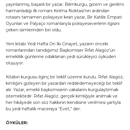
yayınlanmış, başarılı bir yazar. Bilimkurgu, gizem ve gerilimi
harmanladığı ilk romanı Kırılma Noktası’nın ardından
rotasını tamamen polisiyeye kıran yazar, Bir Katille Empati
Oyunları ve Palyaço romanlarıyla polisiyeseverlerin ilgisini
çeken isimlerinden biri oldu.
Yeni kitabı Yedi Hafta On İki Cinayet, yazarın önceki
romanlarından tanıdığımız Başkomiser Rıfat Alagöz’ün
emeklilik günlerine odaklanan yedi sürükleyici öyküden
oluşuyor.
Kitabın kurgusu ilginç bir teklif üzerine kurulu. Rıfat Alagöz,
kimliğini gizleyen bir yazardan reddedemeyeceği bir teklif
alır. Yazar, emekli başkomiserin vakalarını kurgulaştırmak
istemektedir. Rıfat Alagöz, gerçek kimliğiyle anılmak ve
her hikâyede son söz hakkının kendisine verilmesi şartıyla
bu yedi haftalık maceraya “Evet,” der.
ÖYKÜLER: