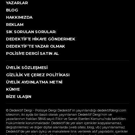
YAZARLAR
BLOG
HAKKIMIZDA
REKLAM
SIK SORULAN SORULAR:
DEDEKTIF’E HIKAYE GÖNDERMEK
DEDEKTIF’TE YAZAR OLMAK
POLISIYE DERGI SATIN AL
ÜYELIK SÖZLEŞMESI
GIZLILIK VE ÇEREZ POLITIKASI
ÜYELIK AYDINLATMA METNI
KÜNYE
BIZE ULAŞIN
© Dedektif Dergi - Polisiye Dergi Dedektif’in yayınlandığı dedektifdergi.com
sitesinin, iki ayda bir basılı olarak yayınlanan Dedektif Dergi’nin ve
yazarlarının hakları 5846 sayılı Fikir ve Sanat Eserleri Kanunu’nda belirtilen
hükümlerle korunmaktadır. Dedektif’de yer alan içerikler kopyalanamaz,
değiştirilemez ve diğer dijital alanlarda (web sitesi, blog, vb.) yayınlanamaz.
Dedektif’de yer alan öykü ve makalelere link verilerek atıf yapılabilir, içerikler