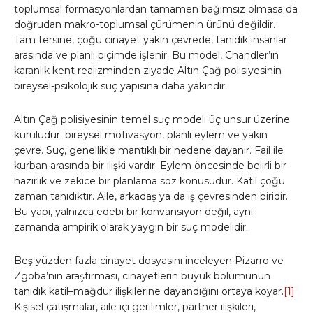
toplumsal formasyonlardan tamamen bağımsız olmasa da
doğrudan makro-toplumsal çürümenin ürünü değildir.
Tam tersine, çoğu cinayet yakın çevrede, tanıdık insanlar
arasında ve planlı biçimde işlenir. Bu model, Chandler’ın
karanlık kent realizminden ziyade Altın Çağ polisiyesinin
bireysel-psikolojik suç yapısına daha yakındır.
Altın Çağ polisiyesinin temel suç modeli üç unsur üzerine
kuruludur: bireysel motivasyon, planlı eylem ve yakın
çevre. Suç, genellikle mantıklı bir nedene dayanır. Fail ile
kurban arasında bir ilişki vardır. Eylem öncesinde belirli bir
hazırlık ve zekice bir planlama söz konusudur. Katil çoğu
zaman tanıdıktır. Aile, arkadaş ya da iş çevresinden biridir.
Bu yapı, yalnızca edebi bir konvansiyon değil, aynı
zamanda ampirik olarak yaygın bir suç modelidir.
Beş yüzden fazla cinayet dosyasını inceleyen Pizarro ve
Zgoba’nın araştırması, cinayetlerin büyük bölümünün
tanıdık katil–mağdur ilişkilerine dayandığını ortaya koyar.
[1]
Kişisel çatışmalar, aile içi gerilimler, partner ilişkileri,