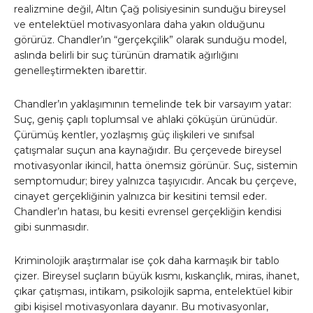
realizmine değil, Altın Çağ polisiyesinin sunduğu bireysel
ve entelektüel motivasyonlara daha yakın olduğunu
görürüz. Chandler’ın “gerçekçilik” olarak sunduğu model,
aslında belirli bir suç türünün dramatik ağırlığını
genelleştirmekten ibarettir.
Chandler’ın yaklaşımının temelinde tek bir varsayım yatar:
Suç, geniş çaplı toplumsal ve ahlaki çöküşün ürünüdür.
Çürümüş kentler, yozlaşmış güç ilişkileri ve sınıfsal
çatışmalar suçun ana kaynağıdır. Bu çerçevede bireysel
motivasyonlar ikincil, hatta önemsiz görünür. Suç, sistemin
semptomudur; birey yalnızca taşıyıcıdır. Ancak bu çerçeve,
cinayet gerçekliğinin yalnızca bir kesitini temsil eder.
Chandler’ın hatası, bu kesiti evrensel gerçekliğin kendisi
gibi sunmasıdır.
Kriminolojik araştırmalar ise çok daha karmaşık bir tablo
çizer. Bireysel suçların büyük kısmı, kıskançlık, miras, ihanet,
çıkar çatışması, intikam, psikolojik sapma, entelektüel kibir
gibi kişisel motivasyonlara dayanır. Bu motivasyonlar,