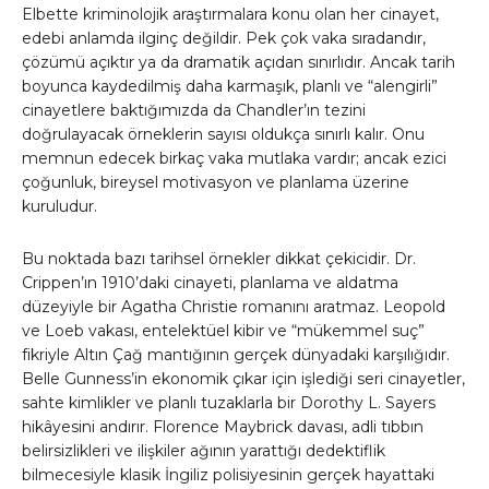
Elbette kriminolojik araştırmalara konu olan her cinayet,
edebi anlamda ilginç değildir. Pek çok vaka sıradandır,
çözümü açıktır ya da dramatik açıdan sınırlıdır. Ancak tarih
boyunca kaydedilmiş daha karmaşık, planlı ve “alengirli”
cinayetlere baktığımızda da Chandler’ın tezini
doğrulayacak örneklerin sayısı oldukça sınırlı kalır. Onu
memnun edecek birkaç vaka mutlaka vardır; ancak ezici
çoğunluk, bireysel motivasyon ve planlama üzerine
kuruludur.
Bu noktada bazı tarihsel örnekler dikkat çekicidir. Dr.
Crippen’ın 1910’daki cinayeti, planlama ve aldatma
düzeyiyle bir Agatha Christie romanını aratmaz. Leopold
ve Loeb vakası, entelektüel kibir ve “mükemmel suç”
fikriyle Altın Çağ mantığının gerçek dünyadaki karşılığıdır.
Belle Gunness’in ekonomik çıkar için işlediği seri cinayetler,
sahte kimlikler ve planlı tuzaklarla bir Dorothy L. Sayers
hikâyesini andırır. Florence Maybrick davası, adli tıbbın
belirsizlikleri ve ilişkiler ağının yarattığı dedektiflik
bilmecesiyle klasik İngiliz polisiyesinin gerçek hayattaki