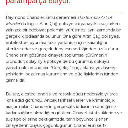
paramparça ediyor.
Raymond Chandler, ünlü denemesi
The Simple Art of
Murder
’da İngiliz Altın Çağ polisiyesini yapaylıkla suçlarken
yalnızca bir edebiyat polemiği yürütmez; aynı zamanda bir
gerçeklik iddiasında bulunur. Ona göre Altın Çağ polisiyesi,
entelektüel oyunlara fazla yaslanır, suçun karanlığını
sterilize eder ve gerçek dünyanın sertliğinden uzak durur.
Chandler’ın gözünde cinayet, toplumsal çürümenin
ürünüdür; dolayısıyla polisiye de bu çürümüş dokuyu
yansıtmak zorundadır. “Gerçekçi” suç anlatısı, yozlaşmış
şehirlerin, bozulmuş kurumların ve güç ilişkilerinin içinden
çıkmalıdır.
Bu tez, eleştirel enerjisi ve retorik gücü nedeniyle yıllarca
ikna edici göründü. Ancak tarihsel veriler ve kriminolojik
araştırmalar, Chandler’ın gerçekçilik iddiasının sandığımız
kadar sağlam olmadığını gösterir. Cinayet istatistiklerine ve
suç tipolojilerine baktığımızda, tarih boyunca işlenen
cinayetlerin büyük çoğunluğunun Chandler’ın sert-