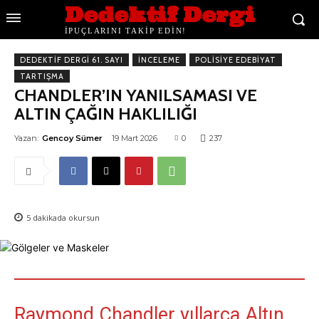
Dedektif Dergi
İPUÇLARINI TAKİP EDİN!
DEDEKTIF DERGI 61. SAYI
İNCELEME
POLISIYE EDEBIYAT
TARTIŞMA
CHANDLER’IN YANILSAMASI VE
ALTIN ÇAĞIN HAKLILIĞI
Yazan:
Gencoy Sümer
19 Mart 2026
0
237
5
dakikada okursun
Raymond Chandler yıllarca Altın