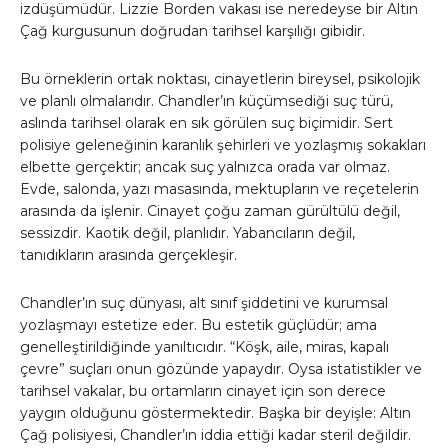
izdüşümüdür. Lizzie Borden vakası ise neredeyse bir Altın
Çağ kurgusunun doğrudan tarihsel karşılığı gibidir.
Bu örneklerin ortak noktası, cinayetlerin bireysel, psikolojik
ve planlı olmalarıdır. Chandler’ın küçümsediği suç türü,
aslında tarihsel olarak en sık görülen suç biçimidir. Sert
polisiye geleneğinin karanlık şehirleri ve yozlaşmış sokakları
elbette gerçektir; ancak suç yalnızca orada var olmaz.
Evde, salonda, yazı masasında, mektupların ve reçetelerin
arasında da işlenir. Cinayet çoğu zaman gürültülü değil,
sessizdir. Kaotik değil, planlıdır. Yabancıların değil,
tanıdıkların arasında gerçekleşir.
Chandler’ın suç dünyası, alt sınıf şiddetini ve kurumsal
yozlaşmayı estetize eder. Bu estetik güçlüdür; ama
genelleştirildiğinde yanıltıcıdır. “Köşk, aile, miras, kapalı
çevre” suçları onun gözünde yapaydır. Oysa istatistikler ve
tarihsel vakalar, bu ortamların cinayet için son derece
yaygın olduğunu göstermektedir. Başka bir deyişle: Altın
Çağ polisiyesi, Chandler’ın iddia ettiği kadar steril değildir.