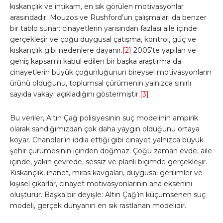
kıskançlık ve intikam, en sık görülen motivasyonlar
arasındadır. Mouzos ve Rushford’un çalışmaları da benzer
bir tablo sunar: cinayetlerin yarısından fazlası aile içinde
gerçekleşir ve çoğu duygusal çatışma, kontrol, güç ve
kıskançlık gibi nedenlere dayanır.
[2]
2005’te yapılan ve
geniş kapsamlı kabul edilen bir başka araştırma da
cinayetlerin büyük çoğunluğunun bireysel motivasyonların
ürünü olduğunu, toplumsal çürümenin yalnızca sınırlı
sayıda vakayı açıkladığını göstermiştir.
[3]
Bu veriler, Altın Çağ polisiyesinin suç modelinin ampirik
olarak sandığımızdan çok daha yaygın olduğunu ortaya
koyar. Chandler’ın iddia ettiği gibi cinayet yalnızca büyük
şehir çürümesinin içinden doğmaz. Çoğu zaman evde, aile
içinde, yakın çevrede, sessiz ve planlı biçimde gerçekleşir.
Kıskançlık, ihanet, miras kavgaları, duygusal gerilimler ve
kişisel çıkarlar, cinayet motivasyonlarının ana eksenini
oluşturur. Başka bir deyişle: Altın Çağ’ın küçümsenen suç
modeli, gerçek dünyanın en sık rastlanan modelidir.