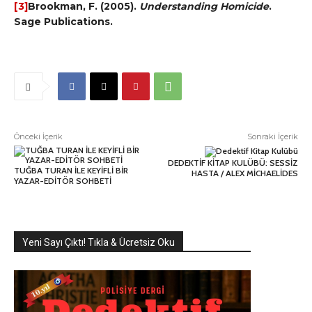
[3]
Brookman, F. (2005).
Understanding Homicide
.
Sage Publications.
Önceki İçerik
Sonraki İçerik
DEDEKTİF KİTAP KULÜBÜ: SESSİZ
TUĞBA TURAN İLE KEYİFLİ BİR
HASTA / ALEX MİCHAELİDES
YAZAR-EDİTÖR SOHBETİ
Yeni Sayı Çıktı! Tıkla & Ücretsiz Oku