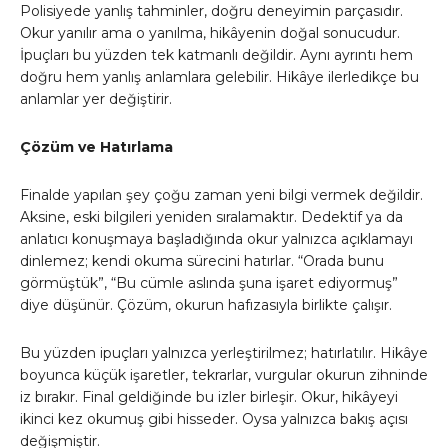
Polisiyede yanlış tahminler, doğru deneyimin parçasıdır.
Okur yanılır ama o yanılma, hikâyenin doğal sonucudur.
İpuçları bu yüzden tek katmanlı değildir. Aynı ayrıntı hem
doğru hem yanlış anlamlara gelebilir. Hikâye ilerledikçe bu
anlamlar yer değiştirir.
Çözüm ve Hatırlama
Finalde yapılan şey çoğu zaman yeni bilgi vermek değildir.
Aksine, eski bilgileri yeniden sıralamaktır. Dedektif ya da
anlatıcı konuşmaya başladığında okur yalnızca açıklamayı
dinlemez; kendi okuma sürecini hatırlar. “Orada bunu
görmüştük”, “Bu cümle aslında şuna işaret ediyormuş”
diye düşünür. Çözüm, okurun hafızasıyla birlikte çalışır.
Bu yüzden ipuçları yalnızca yerleştirilmez; hatırlatılır. Hikâye
boyunca küçük işaretler, tekrarlar, vurgular okurun zihninde
iz bırakır. Final geldiğinde bu izler birleşir. Okur, hikâyeyi
ikinci kez okumuş gibi hisseder. Oysa yalnızca bakış açısı
değişmiştir.