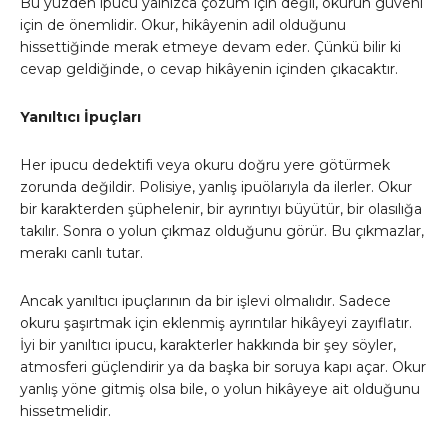
Bu yüzden ipucu yalnızca çözüm için değil, okurun güveni
için de önemlidir. Okur, hikâyenin adil olduğunu
hissettiğinde merak etmeye devam eder. Çünkü bilir ki
cevap geldiğinde, o cevap hikâyenin içinden çıkacaktır.
Yanıltıcı İpuçları
Her ipucu dedektifi veya okuru doğru yere götürmek
zorunda değildir. Polisiye, yanlış ipuölarıyla da ilerler. Okur
bir karakterden şüphelenir, bir ayrıntıyı büyütür, bir olasılığa
takılır. Sonra o yolun çıkmaz olduğunu görür. Bu çıkmazlar,
merakı canlı tutar.
Ancak yanıltıcı ipuçlarının da bir işlevi olmalıdır. Sadece
okuru şaşırtmak için eklenmiş ayrıntılar hikâyeyi zayıflatır.
İyi bir yanıltıcı ipucu, karakterler hakkında bir şey söyler,
atmosferi güçlendirir ya da başka bir soruya kapı açar. Okur
yanlış yöne gitmiş olsa bile, o yolun hikâyeye ait olduğunu
hissetmelidir.