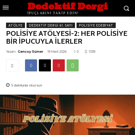
Dedektif Dergi
İPUÇLARINI TAKİP EDİN!
ATÖLYE
DEDEKTIF DERGI 61. SAYI
POLISIYE EDEBIYAT
POLİSİYE ATÖLYESİ-2: HER POLİSİYE
BİR İPUCUYLA İLERLER
Yazan:
Gencoy Sümer
19 Mart 2026
0
1339
5
dakikada okursun