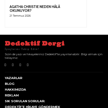
AGATHA CHRISTIE NEDEN HÂLÂ
OKUNUYOR?
21 Temmuz 2026
Dedektif Dergi
İpuçlarını Takip Edin!
Sizin de yazı ve hikayeleriniz Dedektif'te yayınlanabilir. Bilgi almak için
tıklayınız.
YAZARLAR
BLOG
HAKKIMIZDA
REKLAM
SIK SORULAN SORULAR:
DEDEKTIF’E HIKAYE GÖNDERMEK