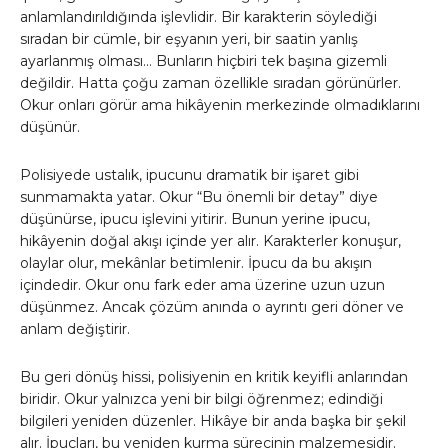
anlamlandırıldığında işlevlidir. Bir karakterin söylediği
sıradan bir cümle, bir eşyanın yeri, bir saatin yanlış
ayarlanmış olması… Bunların hiçbiri tek başına gizemli
değildir. Hatta çoğu zaman özellikle sıradan görünürler.
Okur onları görür ama hikâyenin merkezinde olmadıklarını
düşünür.
Polisiyede ustalık, ipucunu dramatik bir işaret gibi
sunmamakta yatar. Okur “Bu önemli bir detay” diye
düşünürse, ipucu işlevini yitirir. Bunun yerine ipucu,
hikâyenin doğal akışı içinde yer alır. Karakterler konuşur,
olaylar olur, mekânlar betimlenir. İpucu da bu akışın
içindedir. Okur onu fark eder ama üzerine uzun uzun
düşünmez. Ancak çözüm anında o ayrıntı geri döner ve
anlam değiştirir.
Bu geri dönüş hissi, polisiyenin en kritik keyifli anlarından
biridir. Okur yalnızca yeni bir bilgi öğrenmez; edindiği
bilgileri yeniden düzenler. Hikâye bir anda başka bir şekil
alır. İpuçları, bu yeniden kurma sürecinin malzemesidir.