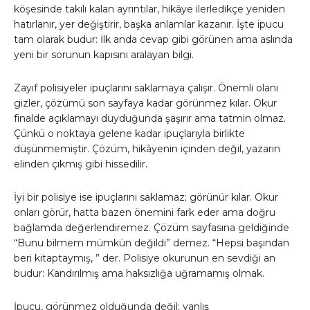
köşesinde takılı kalan ayrıntılar, hikâye ilerledikçe yeniden
hatırlanır, yer değiştirir, başka anlamlar kazanır. İşte ipucu
tam olarak budur: İlk anda cevap gibi görünen ama aslında
yeni bir sorunun kapısını aralayan bilgi.
Zayıf polisiyeler ipuçlarını saklamaya çalışır. Önemli olanı
gizler, çözümü son sayfaya kadar görünmez kılar. Okur
finalde açıklamayı duyduğunda şaşırır ama tatmin olmaz.
Çünkü o noktaya gelene kadar ipuçlarıyla birlikte
düşünmemiştir. Çözüm, hikâyenin içinden değil, yazarın
elinden çıkmış gibi hissedilir.
İyi bir polisiye ise ipuçlarını saklamaz; görünür kılar. Okur
onları görür, hatta bazen önemini fark eder ama doğru
bağlamda değerlendiremez. Çözüm sayfasına geldiğinde
“Bunu bilmem mümkün değildi” demez. “Hepsi başından
beri kitaptaymış, ” der. Polisiye okurunun en sevdiği an
budur: Kandırılmış ama haksızlığa uğramamış olmak.
İpucu, görünmez olduğunda değil; yanlış