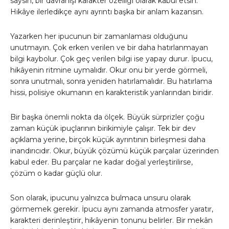
saysın, bir davranışı karakter özelliği olarak kabul etsin.
Hikâye ilerledikçe aynı ayrıntı başka bir anlam kazansın.
Yazarken her ipucunun bir zamanlaması olduğunu
unutmayın. Çok erken verilen ve bir daha hatırlanmayan
bilgi kaybolur. Çok geç verilen bilgi ise yapay durur. İpucu,
hikâyenin ritmine uymalıdır. Okur onu bir yerde görmeli,
sonra unutmalı, sonra yeniden hatırlamalıdır. Bu hatırlama
hissi, polisiye okumanın en karakteristik yanlarından biridir.
Bir başka önemli nokta da ölçek. Büyük sürprizler çoğu
zaman küçük ipuçlarının birikimiyle çalışır. Tek bir dev
açıklama yerine, birçok küçük ayrıntının birleşmesi daha
inandırıcıdır. Okur, büyük çözümü küçük parçalar üzerinden
kabul eder. Bu parçalar ne kadar doğal yerleştirilirse,
çözüm o kadar güçlü olur.
Son olarak, ipucunu yalnızca bulmaca unsuru olarak
görmemek gerekir. İpucu aynı zamanda atmosfer yaratır,
karakteri derinleştirir, hikâyenin tonunu belirler. Bir mekân