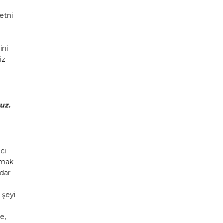
etni
ini
iz
uz.
cı
lmak
rdar
 şeyi
e,