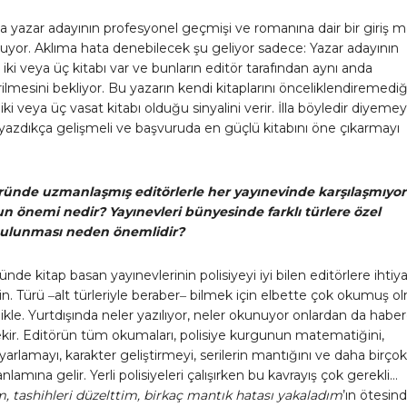
a yazar adayının profesyonel geçmişi ve romanına dair bir giriş m
luyor. Aklıma hata denebilecek şu geliyor sadece: Yazar adayının
iki veya üç kitabı var ve bunların editör tarafından aynı anda
ilmesini bekliyor. Bu yazarın kendi kitaplarını önceliklendiremediğ
iki veya üç vasat kitabı olduğu sinyalini verir. İlla böyledir diyemey
yazdıkça gelişmeli ve başvuruda en güçlü kitabını öne çıkarmayı
üründe uzmanlaşmış editörlerle her yayınevinde karşılaşmıyor
n önemi nedir? Yayınevleri bünyesinde farklı türlere özel
 bulunması neden önemlidir?
ünde kitap basan yayınevlerinin polisiyeyi iyi bilen editörlere ihtiya
n. Türü ‒alt türleriyle beraber‒ bilmek için elbette çok okumuş o
ikle. Yurtdışında neler yazılıyor, neler okunuyor onlardan da habe
kir. Editörün tüm okumaları, polisiye kurgunun matematiğini,
rlamayı, karakter geliştirmeyi, serilerin mantığını ve daha birçok
lamına gelir. Yerli polisiyeleri çalışırken bu kavrayış çok gerekli…
m, tashihleri düzelttim, birkaç mantık hatası yakaladım
’ın ötesind