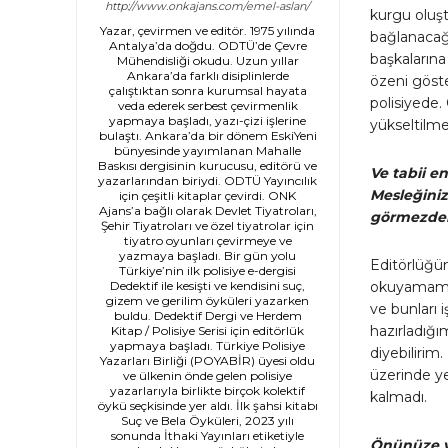
http://www.onkajans.com/emel-aslan/
kurgu oluş
Yazar, çevirmen ve editör. 1975 yılında
bağlanacağ
Antalya’da doğdu. ODTÜ’de Çevre
başkalarına
Mühendisliği okudu. Uzun yıllar
Ankara’da farklı disiplinlerde
özeni göste
çalıştıktan sonra kurumsal hayata
polisiyede. 
veda ederek serbest çevirmenlik
yapmaya başladı, yazı-çizi işlerine
yükseltilm
bulaştı. Ankara’da bir dönem EskiYeni
bünyesinde yayımlanan Mahalle
Baskısı dergisinin kurucusu, editörü ve
Ve tabii e
yazarlarından biriydi. ODTÜ Yayıncılık
Mesleğiniz
için çeşitli kitaplar çevirdi. ONK
Ajans’a bağlı olarak Devlet Tiyatroları,
görmezden 
Şehir Tiyatroları ve özel tiyatrolar için
tiyatro oyunları çevirmeye ve
yazmaya başladı. Bir gün yolu
Editörlüğü
Türkiye’nin ilk polisiye e-dergisi
okuyamamam.
Dedektif ile kesişti ve kendisini suç,
gizem ve gerilim öyküleri yazarken
ve bunları 
buldu. Dedektif Dergi ve Herdem
hazırladığı
Kitap / Polisiye Serisi için editörlük
yapmaya başladı. Türkiye Polisiye
diyebilirim
Yazarları Birliği (POYABİR) üyesi oldu
üzerinde ye
ve ülkenin önde gelen polisiye
yazarlarıyla birlikte birçok kolektif
kalmadı.
öykü seçkisinde yer aldı. İlk şahsi kitabı
Suç ve Bela Öyküleri, 2023 yılı
sonunda İthaki Yayınları etiketiyle
Önünüze ye