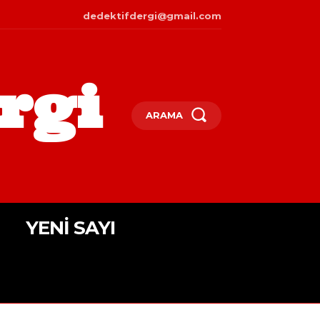
dedektifdergi@gmail.com
rgi
ARAMA
YENI SAYI