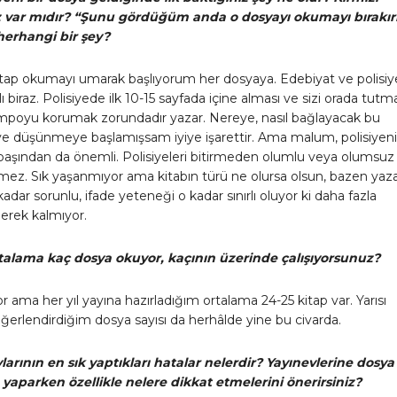
iz var mıdır? “Şunu gördüğüm anda o dosyayı okumayı bırakır
herhangi bir şey?
kitap okumayı umarak başlıyorum her dosyaya. Edebiyat ve polisi
ı biraz. Polisiyede ilk 10-15 sayfada içine alması ve sizi orada tutm
empoyu korumak zorundadır yazar. Nereye, nasıl bağlayacak bu
iye düşünmeye başlamışsam iyiye işarettir. Ama malum, polisiyen
başından da önemli. Polisiyeleri bitirmeden olumlu veya olumsuz
emez. Sık yaşanmıyor ama kitabın türü ne olursa olsun, bazen yaza
kadar sorunlu, ifade yeteneği o kadar sınırlı oluyor ki daha fazla
erek kalmıyor.
alama kaç dosya okuyor, kaçının üzerinde çalışıyorsunuz?
r ama her yıl yayına hazırladığım ortalama 24-25 kitap var. Yarısı
eğerlendirdiğim dosya sayısı da herhâlde yine bu civarda.
larının en sık yaptıkları hatalar nelerdir? Yayınevlerine dosya
yaparken özellikle nelere dikkat etmelerini önerirsiniz?