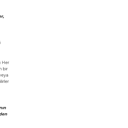
er,
i
) Her
n bir
 veya
irler
nın
nden