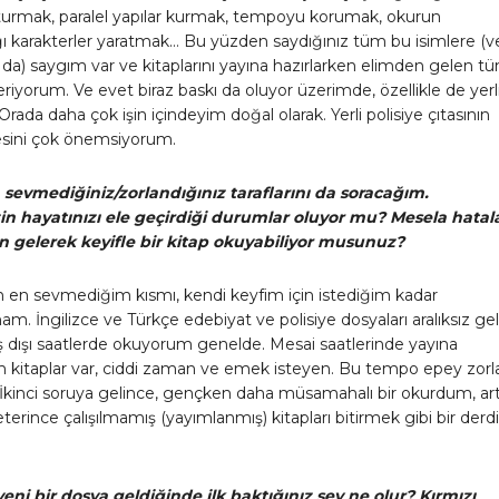
turmak, paralel yapılar kurmak, tempoyu korumak, okurun
ı karakterler yaratmak… Bu yüzden saydığınız tüm bu isimlere (v
 da) saygım var ve kitaplarını yayına hazırlarken elimden gelen t
riyorum. Ve evet biraz baskı da oluyor üzerimde, özellikle de yerl
Orada daha çok işin içindeyim doğal olarak. Yerli polisiye çıtasının
esini çok önemsiyorum.
n sevmediğiniz/zorlandığınız taraflarını da soracağım.
in hayatınızı ele geçirdiği durumlar oluyor mu? Mesela hatala
gelerek keyifle bir kitap okuyabiliyor musunuz?
n en sevmediğim kısmı, kendi keyfim için istediğim kadar
 İngilizce ve Türkçe edebiyat ve polisiye dosyaları aralıksız gel
iş dışı saatlerde okuyorum genelde. Mesai saatlerinde yayına
m kitaplar var, ciddi zaman ve emek isteyen. Bu tempo epey zorla
. İkinci soruya gelince, gençken daha müsamahalı bir okurdum, art
terince çalışılmamış (yayımlanmış) kitapları bitirmek gibi bir der
ni bir dosya geldiğinde ilk baktığınız şey ne olur? Kırmızı