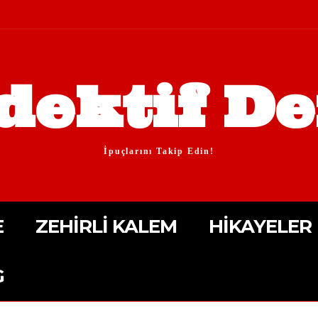
dektif De
İpuçlarını Takip Edin!
E
ZEHIRLI KALEM
HIKAYELER
G