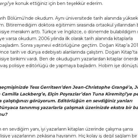
ergi
’ye konuk ettiğiniz için ben teşekkür ederim.
arih Bölümü’nde okudum. Aynı üniversitede tarih alanında yüksek
ım. Bitiremediğim doktora eğitimim sırasında ortaokul yıllarından 
lisiye merakım arttı. Türkçe ve İngilizce, o dönemde bulabildiğim
iye varsa okudum. 2006 yılında ilk olarak tarih alanında kitaplarla
 başladım. Sonra yayınevi editörlüğüne geçtim. Doğan Kitap’a 201
nce tarih ve dünya edebiyatı alanlarında çalıştım. Doğan Kitap’ta
olisiye birikimi vardı. Ben de okuduğum yazarlardan kitaplar önerd
avaş polisiye editörlüğü de yapmaya başladım. Hobim işe dönüştü
geçmişinizde Tess Gerritsen’den Jean-Christophe Grang
é’a, J
 Camilla Lackberg’e, Elçin Poyrazlar’dan Tuna Kiremitçi’ye p
a çalıştığınızı görüyorum. Editörlüğün en sevdiğiniz yanları
Dünyaca tanınmış yazarlarla çalışmak üzerinizde ekstra bir ba
mu?
 en sevdiğim yanı, iyi yazarların kitapları üzerinde çalışma şansı
isiye yazarlarının zekâsına hayranım. Hiç kolay iş değil sağlam bir