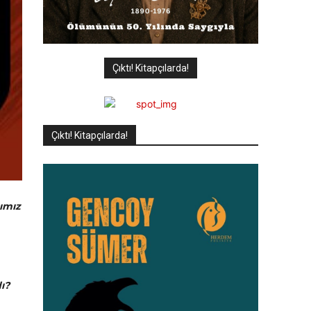
Çıktı! Kitapçılarda!
Çıktı! Kitapçılarda!
ğımız
ı?