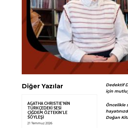
Dedektif De
Diğer Yazılar
için mutlu
AGATHA CHRISTIE’NİN
Öncelikle s
TÜRKÇEDEKİ SESİ
hayatınız
ÇİĞDEM ÖZTEKİN’LE
SÖYLEŞİ
Doğan Kita
21 Temmuz 2026