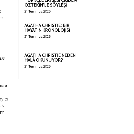
TÜRKÇEDEKİ SESİ ÇİĞDEM
ÖZTEKİN’LE SÖYLEŞİ
e
21 Temmuz 2026
üm
i
AGATHA CHRISTIE: BİR
HAYATIN KRONOLOJİSİ
21 Temmuz 2026
AGATHA CHRISTIE NEDEN
rı
HÂLÂ OKUNUYOR?
21 Temmuz 2026
iyor
yıcı
ık
dim