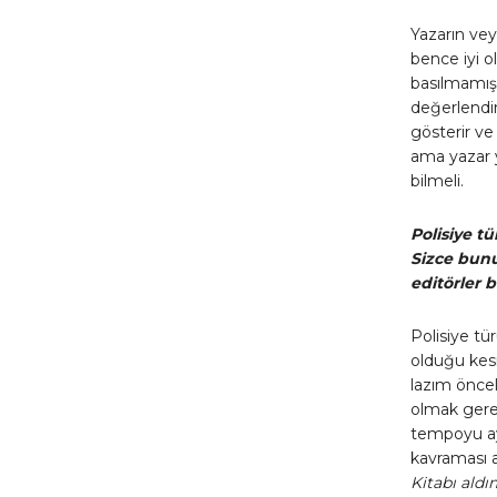
Yazarın vey
bence iyi o
basılmamış 
değerlendir
gösterir ve 
ama yazar 
bilmeli.
Polisiye t
Sizce bunu
editörler
Polisiye tür
olduğu kesi
lazım öncel
olmak gere
tempoyu aya
kavraması an
Kitabı aldı