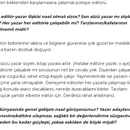
den beklentileri karşılamasına çalışmalı polisiye editörü.
r editör-yazar ilişkisi nasıl olmalı sizce? Son sözü yazar mı söyl
Her yazar her editörle çalışabilir mi? Tarzlarının/kafalarının
önemli midir?
itör birbirlerinin aklına ve bilgisine güvenirse çok güzel bir meslek
atta bazen dostluk doğuyor.
zü yazar söyler, kitap yazara aittir. (Hatalar editöre yazılır, o ayrı
ditörle çalışabilir mi sorusunun net bir cevabı yok. Dışarıdan çalışa
ar özgürdür, rahat ettiği kişiyle çalışır. Yayınevlerinde ise yazarın
çme şansı olmayabilir. Deneyimli editörler her yazarla çalışmayı bil
konuda ısrarcı olacaklarını, nerede duracaklarını bilirler. Tarzların
yük şanstır elbette editör için. Derdinizi rahat anlatırsınız.
 dünyasında genel gidişatı nasıl görüyorsunuz? Yazar adayları
nevine/editöre ulaşması, sağlıklı bir değerlendirme süzgeci
den bu kadar güçleşti, yoksa eskiden de böyle miydi?