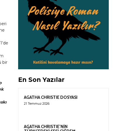
beri
 ne
1’de
im
 bir
En Son Yazılar
o
ek
AGATHA CHRISTIE DOSYASI
skı
21 Temmuz 2026
AGATHA CHRISTIE’NİN