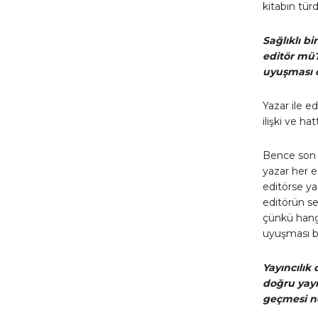
kitabın tür
Sağlıklı bi
editör mü? 
uyuşması 
Yazar ile ed
ilişki ve h
Bence son sö
yazar her e
editörse yaz
editörün se
çünkü hangi 
uyuşması bü
Yayıncılık
doğru yayı
geçmesi ne