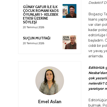
Dedektif D
GÜNAY GAFUR İLE İLK
ÇOCUK ROMANI KAOS
Boğaziçi T
OYUNLARI 1- KELEBEK
ETKİSİ ÜZERİNE
lisans yapt
SÖYLEŞİ
var olan po
20 Temmuz 2026
kadar polis
editörlüğe
SUÇUN MUTFAĞI
başladım. Ö
20 Temmuz 2026
ciddi bir p
ve yavaş y
anlamda.
Editörlük 
Nesb
ø’dan
çok yazarl
nelerdir? 
yaratıyor 
Editörlüğün
Emel Aslan
bulmak. Pol