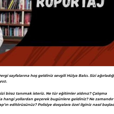
rgi sayfalarına hoş geldiniz sevgili Hülya Balcı. Sizi ağırladı
yuz.
izi biraz tanımak isteriz. Ne tür eğitimler aldınız? Çalışma
da hangi yollardan geçerek bugünlere geldiniz? Ne zamandır
p’ın editörüsünüz? Polisiye dosyalara özel ilginiz nasıl başlad