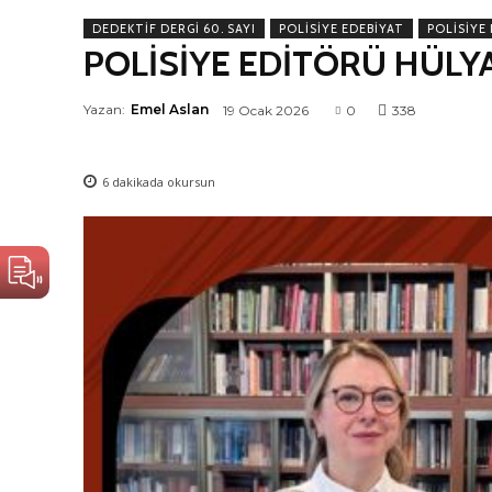
DEDEKTIF DERGI 60. SAYI
POLISIYE EDEBIYAT
POLISIYE
POLİSİYE EDİTÖRÜ HÜLYA
Yazan:
Emel Aslan
19 Ocak 2026
0
338
6
dakikada okursun