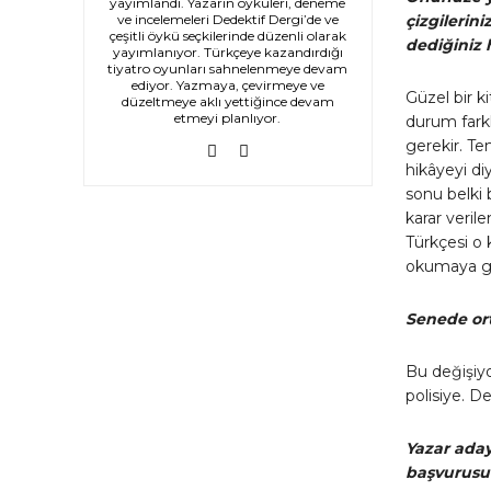
yayımlandı. Yazarın öyküleri, deneme
çizgilerin
ve incelemeleri Dedektif Dergi’de ve
çeşitli öykü seçkilerinde düzenli olarak
dediğiniz 
yayımlanıyor. Türkçeye kazandırdığı
tiyatro oyunları sahnelenmeye devam
ediyor. Yazmaya, çevirmeye ve
Güzel bir 
düzeltmeye aklı yettiğince devam
etmeyi planlıyor.
durum farkl
gerekir. T
hikâyeyi d
sonu belki 
karar veril
Türkçesi o 
okumaya g
Senede ort
Bu değişiyo
polisiye. D
Yazar aday
başvurusu 