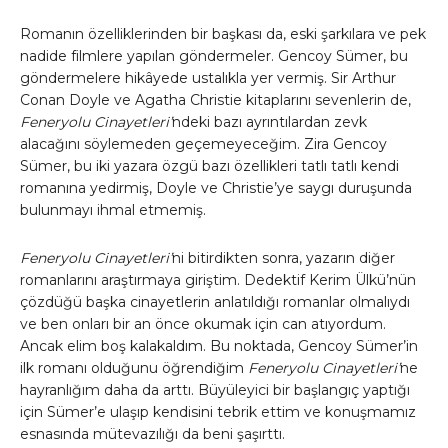
Romanın özelliklerinden bir başkası da, eski şarkılara ve pek
nadide filmlere yapılan göndermeler. Gencoy Sümer, bu
göndermelere hikâyede ustalıkla yer vermiş. Sir Arthur
Conan Doyle ve Agatha Christie kitaplarını sevenlerin de,
Feneryolu Cinayetleri’
ndeki bazı ayrıntılardan zevk
alacağını söylemeden geçemeyeceğim. Zira Gencoy
Sümer, bu iki yazara özgü bazı özellikleri tatlı tatlı kendi
romanına yedirmiş, Doyle ve Christie’ye saygı duruşunda
bulunmayı ihmal etmemiş.
Feneryolu Cinayetleri’
ni bitirdikten sonra, yazarın diğer
romanlarını araştırmaya giriştim. Dedektif Kerim Ülkü’nün
çözdüğü başka cinayetlerin anlatıldığı romanlar olmalıydı
ve ben onları bir an önce okumak için can atıyordum.
Ancak elim boş kalakaldım. Bu noktada, Gencoy Sümer’in
ilk romanı olduğunu öğrendiğim
Feneryolu Cinayetleri’
ne
hayranlığım daha da arttı. Büyüleyici bir başlangıç yaptığı
için Sümer’e ulaşıp kendisini tebrik ettim ve konuşmamız
esnasında mütevazılığı da beni şaşırttı.