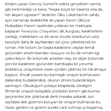
Kitabın yazarı Gencoy Sümer’in adeta gerçekten varmış
gibi betimlediği ve bana, “Keşke böyle bir lokanta olsa da,
her akşam uğrasam” dedirten Ülkü Lokantası’nın sahibi,
aynı zamanda dedektiflik de yapan Kerim Ülkü’ye
Mukaddes Hanım tarafından yollanan bir mektupla
başlayan
Feneryolu Cinayetleri
, dili, kurgusu, karakterlerin
canlılığı, mekânların ve elli sene önceki İstanbul’un usta
tasviriyle daha ilk sayfalardan sizi içine çekebilecek bir
roman. Her bölüm, bir başka karakterin olayları kendi
gözünden anlatmasından oluşuyor ve bu da romanı ilgi
çekici kılıyor. Bir bölümde anlatılan olay, bir diğer bölümde
yeni bir karakterin gözünden bambaşka bir yorumla
anlatılınca, cinayetlerin esrarı içinden çıkılmaz bir hâl almaya
başlıyor. Ancak yazarın bu karmaşık cinayet bulmacasını
dallandırıp budaklandırıp, okurun zihnini bulandırdığını
sanmayın. Okuduğum polisiye kitaplarda, izlediğim
filmlerde cinayeti kolaylıkla çözebilen benim gibi kurnaz
geçinenleri bile çıldırtacak denli meraka sokarak, son
sayfalara dek gizemini koruyan bir cinayet bulmacası bu.
Yazar, gerilimi ve gizemi sürekli canlı tutmayı iyi başarmış.