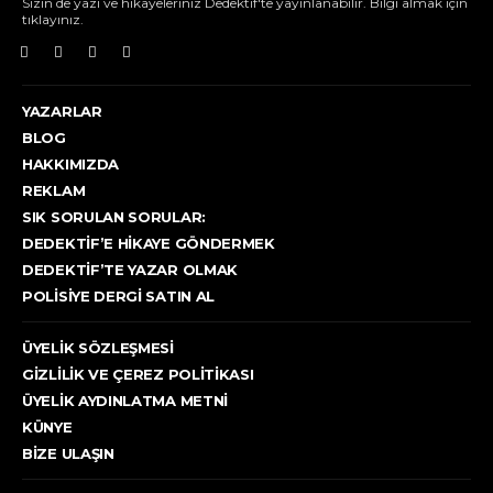
Sizin de yazı ve hikayeleriniz Dedektif'te yayınlanabilir. Bilgi almak için
tıklayınız.
YAZARLAR
BLOG
HAKKIMIZDA
REKLAM
SIK SORULAN SORULAR:
DEDEKTIF’E HIKAYE GÖNDERMEK
DEDEKTIF’TE YAZAR OLMAK
POLISIYE DERGI SATIN AL
ÜYELIK SÖZLEŞMESI
GIZLILIK VE ÇEREZ POLITIKASI
ÜYELIK AYDINLATMA METNI
KÜNYE
BIZE ULAŞIN