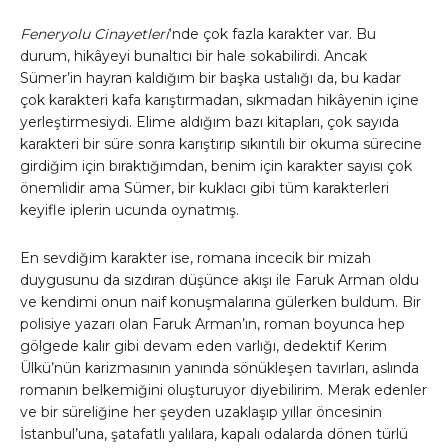
Feneryolu Cinayetleri
‘nde çok fazla karakter var. Bu
durum, hikâyeyi bunaltıcı bir hale sokabilirdi. Ancak
Sümer’in hayran kaldığım bir başka ustalığı da, bu kadar
çok karakteri kafa karıştırmadan, sıkmadan hikâyenin içine
yerleştirmesiydi. Elime aldığım bazı kitapları, çok sayıda
karakteri bir süre sonra karıştırıp sıkıntılı bir okuma sürecine
girdiğim için bıraktığımdan, benim için karakter sayısı çok
önemlidir ama Sümer, bir kuklacı gibi tüm karakterleri
keyifle iplerin ucunda oynatmış.
En sevdiğim karakter ise, romana incecik bir mizah
duygusunu da sızdıran düşünce akışı ile Faruk Arman oldu
ve kendimi onun naif konuşmalarına gülerken buldum. Bir
polisiye yazarı olan Faruk Arman’ın, roman boyunca hep
gölgede kalır gibi devam eden varlığı, dedektif Kerim
Ülkü’nün karizmasının yanında sönükleşen tavırları, aslında
romanın belkemiğini oluşturuyor diyebilirim. Merak edenler
ve bir süreliğine her şeyden uzaklaşıp yıllar öncesinin
İstanbul’una, şatafatlı yalılara, kapalı odalarda dönen türlü