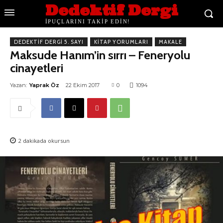
Dedektif Dergi
İPUÇLARINI TAKİP EDİN!
DEDEKTIF DERGI 5. SAYI
KITAP YORUMLARI
MAKALE
Maksude Hanım’in sırrı – Feneryolu
cinayetleri
Yazan:
Yaprak Öz
22 Ekim 2017
0
1094
2
dakikada okursun