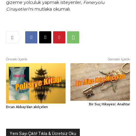
gizeme yolculuk yapmak isteyenler,
Feneryolu
Cinayetleri
‘ni mutlaka okumalı.
Önceki İçerik
Sonraki İçerik
Bir Suç Hikayesi: Anahtar
Ercan Akbay’dan akılçelen
Yeni Sayı Çıktı! Tıkla & Ücretsiz Oku